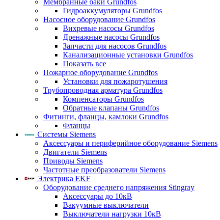
Мембранные баки Grundfos
Гидроаккумуляторы Grundfos
Насосное оборудование Grundfos
Вихревые насосы Grundfos
Дренажные насосы Grundfos
Запчасти для насосов Grundfos
Канализационные установки Grundfos
Показать все
Пожарное оборудование Grundfos
Установки для пожаротушения
Трубопроводная арматура Grundfos
Компенсаторы Grundfos
Обратные клапаны Grundfos
Фитинги, фланцы, камлоки Grundfos
Фланцы
Системы Siemens
Аксессуары и периферийное оборудование Siemens
Двигатели Siemens
Приводы Siemens
Частотные преобразователи Siemens
Электрика EKF
Оборудование среднего напряжения Stingray
Аксессуары до 10кВ
Вакуумные выключатели
Выключатели нагрузки 10кВ