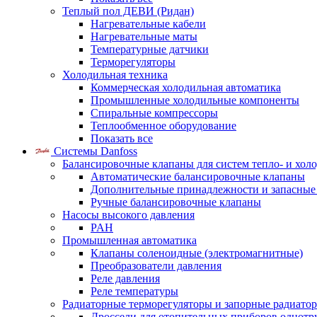
Теплый пол ДЕВИ (Ридан)
Нагревательные кабели
Нагревательные маты
Температурные датчики
Терморегуляторы
Холодильная техника
Коммерческая холодильная автоматика
Промышленные холодильные компоненты
Спиральные компрессоры
Теплообменное оборудование
Показать все
Системы Danfoss
Балансировочные клапаны для систем тепло- и хол
Автоматические балансировочные клапаны
Дополнительные принадлежности и запасные
Ручные балансировочные клапаны
Насосы высокого давления
PAH
Промышленная автоматика
Клапаны соленоидные (электромагнитные)
Преобразователи давления
Реле давления
Реле температуры
Радиаторные терморегуляторы и запорные радиато
Дроссели для отопительных приборов однотр