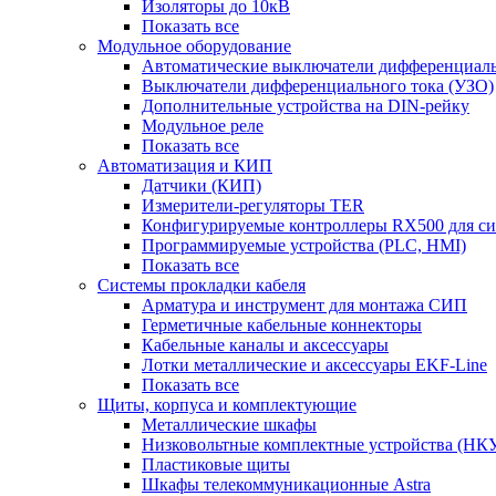
Изоляторы до 10кВ
Показать все
Модульное оборудование
Автоматические выключатели дифференциаль
Выключатели дифференциального тока (УЗО)
Дополнительные устройства на DIN-рейку
Модульное реле
Показать все
Автоматизация и КИП
Датчики (КИП)
Измерители-регуляторы TER
Конфигурируемые контроллеры RX500 для с
Программируемые устройства (PLC, HMI)
Показать все
Системы прокладки кабеля
Арматура и инструмент для монтажа СИП
Герметичные кабельные коннекторы
Кабельные каналы и аксессуары
Лотки металлические и аксессуары EKF-Line
Показать все
Щиты, корпуса и комплектующие
Металлические шкафы
Низковольтные комплектные устройства (НК
Пластиковые щиты
Шкафы телекоммуникационные Astra