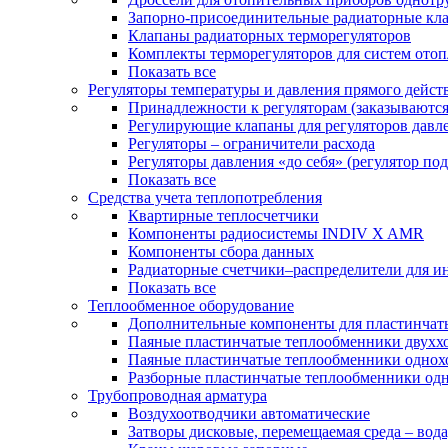
Запорно-присоединительные радиаторные кл
Клапаны радиаторных терморегуляторов
Комплекты терморегуляторов для систем ото
Показать все
Регуляторы температуры и давления прямого дейст
Принадлежности к регуляторам (заказываютс
Регулирующие клапаны для регуляторов давле
Регуляторы – ограничители расхода
Регуляторы давления «до себя» (регулятор по
Показать все
Средства учета теплопотребления
Квартирные теплосчетчики
Компоненты радиосистемы INDIV X AMR
Компоненты сбора данных
Радиаторные счетчики–распределители для и
Показать все
Теплообменное оборудование
Дополнительные компоненты для пластинчат
Паяные пластинчатые теплообменники двухх
Паяные пластинчатые теплообменники одно
Разборные пластинчатые теплообменники од
Трубопроводная арматура
Воздухоотводчики автоматические
Затворы дисковые, перемещаемая среда – вода