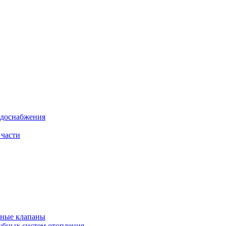
одоснабжения
 части
рные клапаны
убных систем отопления