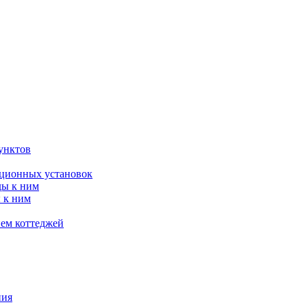
унктов
яционных установок
ды к ним
 к ним
ием коттеджей
ния