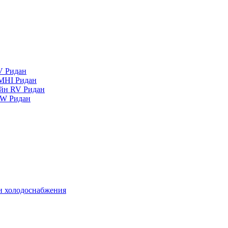
V Ридан
MHI Ридан
айн RV Ридан
RW Ридан
 и холодоснабжения