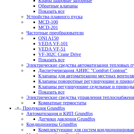
Краны шаровые запорные
Обратные клапаны
Показать все
Устройства плавного пуска
MCD-100
MCD-201
Частотные преобразователи
ONI A150
VEDA VF-101
VEDA VF-51
VF-302C Crane Drive
Показать все
Электрические средства автоматизации тепловых п
Диспетчеризация АИИС "Comfort Contour"
Клапаны для автоматизации местных вентил
Клапаны поворотные регулирующие и приво
Клапаны регулирующие седельные и приводы
Показать все
Электрические средства управления теплоснабжен
Комнатные термостаты
Продукция Grundfos
Автоматизация и КИП Grundfos
Датчики давления Grundfos
Кондиционеры Grundfos
Комплектующие для систем кондиционирова