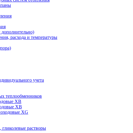
апаны
пления
вия
я дополнительно)
ния, расхода и температуры
дпора)
ндивидуального учета
ых теплообменников
одовые XB
ходовые ХВ
ноходовые ХG
, гликолевые растворы