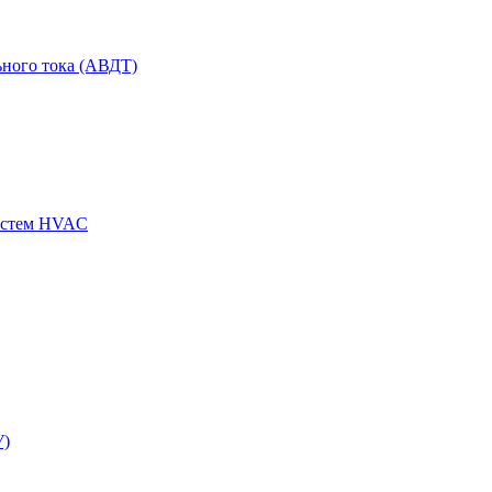
ного тока (АВДТ)
истем HVAC
У)