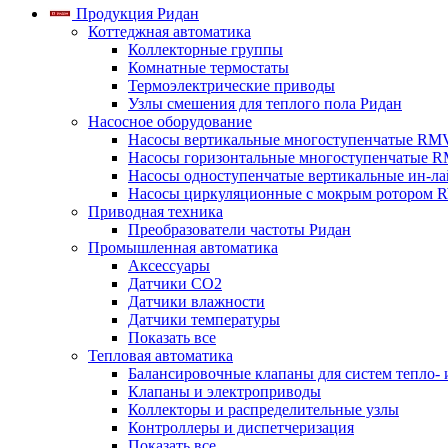
Продукция Ридан
Коттеджная автоматика
Коллекторные группы
Комнатные термостаты
Термоэлектрические приводы
Узлы смешения для теплого пола Ридан
Насосное оборудование
Насосы вертикальные многоступенчатые RM
Насосы горизонтальные многоступенчатые R
Насосы одноступенчатые вертикальные ин-л
Насосы циркуляционные с мокрым ротором 
Приводная техника
Преобразователи частоты Ридан
Промышленная автоматика
Аксессуары
Датчики CO2
Датчики влажности
Датчики температуры
Показать все
Тепловая автоматика
Балансировочные клапаны для систем тепло-
Клапаны и электроприводы
Коллекторы и распределительные узлы
Контроллеры и диспетчеризация
Показать все