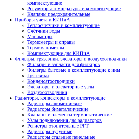
комплектующие
Регуляторы температуры и комплектующие
Клапаны предохранительные
Приборы учета и КИПиА
Теплосчетчики и комплектующие
Счётчики воды
Манометры
Термометры и оправы
Термоманометры
Комплектующие для КИПиА
Фильтры, грязевики, элеваторы и воздухоотводчики
Фильтры и запчасти для фильтров
Фильтры бытовые и комплектующие к ним
Грязевики
Конденсатоотводчики
Элеваторы и элеваторные узлы
Воздухоотводчики
Радиаторы, конвекторы и комплектующие
Радиаторы алюминиевые
Радиаторы биметаллические
Клапаны и элементы термостатические
Узлы подключения для радиаторов
Регистры отопительные РГТ
Радиаторы чугунные
Радиаторы стальные панельные