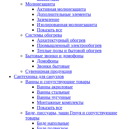
Молниезащита
Активная молниезащита
Дополнительные элементы
Заземление
Изолированная молниезащита
Показать все
Системы обогрева
Архитектурный обогрев
Промышленный электрообогрев
Теплые полы и бытовой обогрев
Бытовые звонки и домофоны
Домофоны
Звонки бытовые
Сувенирная продукция
Сантехника для санузлов
Ванны и сопутствующие товары
Ванны акриловые
Ванны стальные
Ванны чугунные
Монтажные комплекты
Показать все
Биде, писсуары, чаши Генуя и сопутствующие
товары
Биде напольные
Биде подвесное