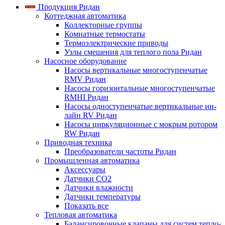
Продукция Ридан
Коттеджная автоматика
Коллекторные группы
Комнатные термостаты
Термоэлектрические приводы
Узлы смешения для теплого пола Ридан
Насосное оборудование
Насосы вертикальные многоступенчатые
RMV Ридан
Насосы горизонтальные многоступенчатые
RMHI Ридан
Насосы одноступенчатые вертикальные ин-
лайн RV Ридан
Насосы циркуляционные с мокрым ротором
RW Ридан
Приводная техника
Преобразователи частоты Ридан
Промышленная автоматика
Аксессуары
Датчики CO2
Датчики влажности
Датчики температуры
Показать все
Тепловая автоматика
Балансировочные клапаны для систем тепло-