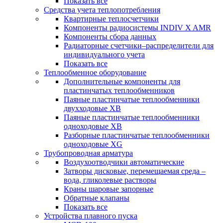
Показать все
Средства учета теплопотребления
Квартирные теплосчетчики
Компоненты радиосистемы INDIV X AMR
Компоненты сбора данных
Радиаторные счетчики–распределители для
индивидуального учета
Показать все
Теплообменное оборудование
Дополнительные компоненты для
пластинчатых теплообменников
Паяные пластинчатые теплообменники
двухходовые XB
Паяные пластинчатые теплообменники
одноходовые ХВ
Разборные пластинчатые теплообменники
одноходовые ХG
Трубопроводная арматура
Воздухоотводчики автоматические
Затворы дисковые, перемещаемая среда –
вода, гликолевые растворы
Краны шаровые запорные
Обратные клапаны
Показать все
Устройства плавного пуска