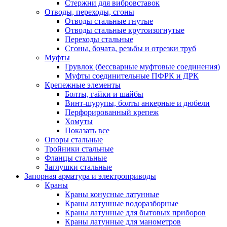
Стержни для вибровставок
Отводы, переходы, сгоны
Отводы стальные гнутые
Отводы стальные крутоизогнутые
Переходы стальные
Сгоны, бочата, резьбы и отрезки труб
Муфты
Грувлок (бессварные муфтовые соединения)
Муфты соединительные ПФРК и ДРК
Крепежные элементы
Болты, гайки и шайбы
Винт-шурупы, болты анкерные и дюбели
Перфорированный крепеж
Хомуты
Показать все
Опоры стальные
Тройники стальные
Фланцы стальные
Заглушки стальные
Запорная арматура и электроприводы
Краны
Краны конусные латунные
Краны латунные водоразборные
Краны латунные для бытовых приборов
Краны латунные для манометров