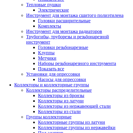
Тепловые пушки
Электрические
Инструмент для монтажа сшитого полиэтилена
Головки расширительные
Комплекты
Инструмент для монтажа радиаторов
Трубогибы, труборезы и резьбонарезной
инструмент
Головки резьбонарезные
Клуппы
Метчики
Наборы резьбонарезного инструмента
Показать все
Установки для опрессовки
Насосы для опрессовки
Коллекторы и коллекторные группы
Коллекторы распределительные
Коллекторы из бронзы
Коллекторы из латуни
Коллекторы из нержавеющей стали
Коллекторы из стали
Группы коллекторные
Коллекторные группы из латуни
Коллекторные группы из нержавейки
Под адаптер