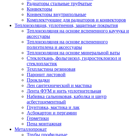
Радиаторы стальные трубчатые
Конвекторы
Конвекторы внутрипольные
Комплектующие для радиаторов и конвекторов
Теплоизоляция, уплотнения, защитные покрытия
Теплоизоляция на основе вспененного каучука и
аксессуары
Теплоизоляция на основе вспененного
полиэтилена и аксессуары
Теплоизоляция на основе минеральной ваты
Стеклоткань, фольгоизол, гидростеклоизол и
стеклопластик
Техпластина резиновая
Паронит листовой
Прокладки
Лен сантехнический и мастика
Лента ФУМ и нить уплотнительная
Набивка сальниковая, каболка и шнур
асбестоцементный
Грунтовка, мастика и лак
Асбокартон и пергамин
Герметики
Пена монтажная
Металлопрокат
Трубы профильные