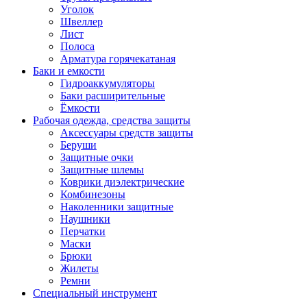
Уголок
Швеллер
Лист
Полоса
Арматура горячекатаная
Баки и емкости
Гидроаккумуляторы
Баки расширительные
Ёмкости
Рабочая одежда, средства защиты
Аксессуары средств защиты
Беруши
Защитные очки
Защитные шлемы
Коврики диэлектрические
Комбинезоны
Наколенники защитные
Наушники
Перчатки
Маски
Брюки
Жилеты
Ремни
Специальный инструмент