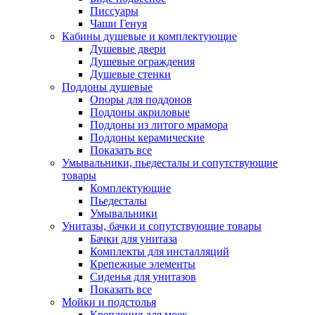
Писсуары
Чаши Генуя
Кабины душевые и комплектующие
Душевые двери
Душевые ограждения
Душевые стенки
Поддоны душевые
Опоры для поддонов
Поддоны акриловые
Поддоны из литого мрамора
Поддоны керамические
Показать все
Умывальники, пьедесталы и сопутствующие
товары
Комплектующие
Пьедесталы
Умывальники
Унитазы, бачки и сопутствующие товары
Бачки для унитаза
Комплекты для инсталляций
Крепежные элементы
Сиденья для унитазов
Показать все
Мойки и подстолья
Крепления для моек