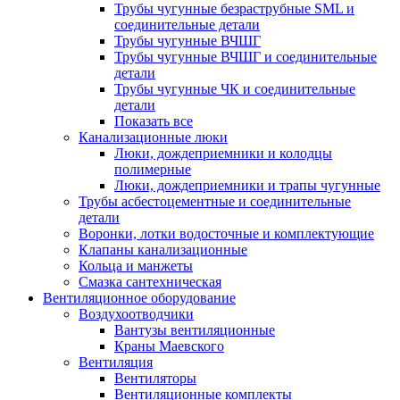
Трубы чугунные безраструбные SML и
соединительные детали
Трубы чугунные ВЧШГ
Трубы чугунные ВЧШГ и соединительные
детали
Трубы чугунные ЧК и соединительные
детали
Показать все
Канализационные люки
Люки, дождеприемники и колодцы
полимерные
Люки, дождеприемники и трапы чугунные
Трубы асбестоцементные и соединительные
детали
Воронки, лотки водосточные и комплектующие
Клапаны канализационные
Кольца и манжеты
Смазка сантехническая
Вентиляционное оборудование
Воздухоотводчики
Вантузы вентиляционные
Краны Маевского
Вентиляция
Вентиляторы
Вентиляционные комплекты