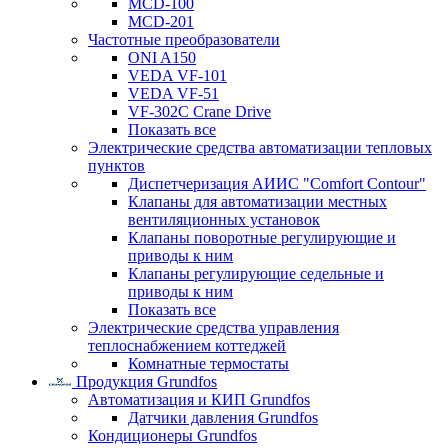
MCD-100
MCD-201
Частотные преобразователи
ONI A150
VEDA VF-101
VEDA VF-51
VF-302C Crane Drive
Показать все
Электрические средства автоматизации тепловых
пунктов
Диспетчеризация АИИС "Comfort Contour"
Клапаны для автоматизации местных
вентиляционных установок
Клапаны поворотные регулирующие и
приводы к ним
Клапаны регулирующие седельные и
приводы к ним
Показать все
Электрические средства управления
теплоснабжением коттеджей
Комнатные термостаты
Продукция Grundfos
Автоматизация и КИП Grundfos
Датчики давления Grundfos
Кондиционеры Grundfos