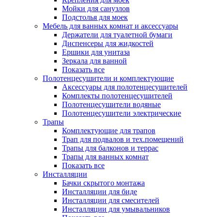
Мойки для санузлов
Подстолья для моек
Мебель для ванных комнат и аксессуары
Держатели для туалетной бумаги
Диспенсеры для жидкостей
Ершики для унитаза
Зеркала для ванной
Показать все
Полотенцесушители и комплектующие
Аксессуары для полотенцесушителей
Комплекты полотенцесушителей
Полотенцесушители водяные
Полотенцесушители электрические
Трапы
Комплектующие для трапов
Трап для подвалов и тех.помещений
Трапы для балконов и террас
Трапы для ванных комнат
Показать все
Инсталляции
Бачки скрытого монтажа
Инсталляции для биде
Инсталляции для смесителей
Инсталляции для умывальников