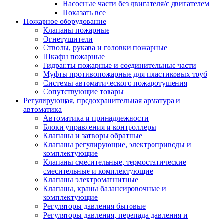
Насосные части без двигателя/с двигателем
Показать все
Пожарное оборудование
Клапаны пожарные
Огнетушители
Стволы, рукава и головки пожарные
Шкафы пожарные
Гидранты пожарные и соединительные части
Муфты противопожарные для пластиковых труб
Системы автоматического пожаротушения
Сопутствующие товары
Регулирующая, предохранительная арматура и
автоматика
Автоматика и принадлежности
Блоки управления и контроллеры
Клапаны и затворы обратные
Клапаны регулирующие, электроприводы и
комплектующие
Клапаны смесительные, термостатические
смесительные и комплектующие
Клапаны электромагнитные
Клапаны, краны балансировочные и
комплектующие
Регуляторы давления бытовые
Регуляторы давления, перепада давления и