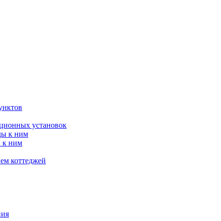
унктов
яционных установок
ды к ним
 к ним
ием коттеджей
ния