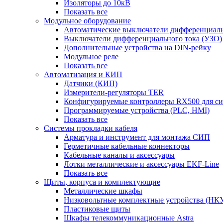
Изоляторы до 10кВ
Показать все
Модульное оборудование
Автоматические выключатели дифференциаль
Выключатели дифференциального тока (УЗО)
Дополнительные устройства на DIN-рейку
Модульное реле
Показать все
Автоматизация и КИП
Датчики (КИП)
Измерители-регуляторы TER
Конфигурируемые контроллеры RX500 для с
Программируемые устройства (PLC, HMI)
Показать все
Системы прокладки кабеля
Арматура и инструмент для монтажа СИП
Герметичные кабельные коннекторы
Кабельные каналы и аксессуары
Лотки металлические и аксессуары EKF-Line
Показать все
Щиты, корпуса и комплектующие
Металлические шкафы
Низковольтные комплектные устройства (НК
Пластиковые щиты
Шкафы телекоммуникационные Astra