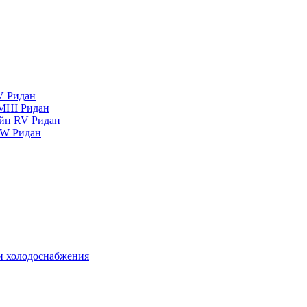
V Ридан
MHI Ридан
айн RV Ридан
RW Ридан
 и холодоснабжения