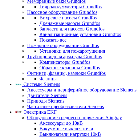
Мембранные баки Grundfos
Гидроаккумуляторы Grundfos
Насосное оборудование Grundfos
Вихревые насосы Grundfos
Дренажные насосы Grundfos
Запчасти для насосов Grundfos
Канализационные установки Grundfos
Показать все
Пожарное оборудование Grundfos
Установки для пожаротушения
Трубопроводная арматура Grundfos
Компенсаторы Grundfos
Обратные клапаны Grundfos
Фитинги, фланцы, камлоки Grundfos
Фланцы
Системы Siemens
Аксессуары и периферийное оборудование Siemens
Двигатели Siemens
Приводы Siemens
Частотные преобразователи Siemens
Электрика EKF
Оборудование среднего напряжения Stingray
Аксессуары до 10кВ
Вакуумные выключатели
Выключатели нагрузки 10кВ