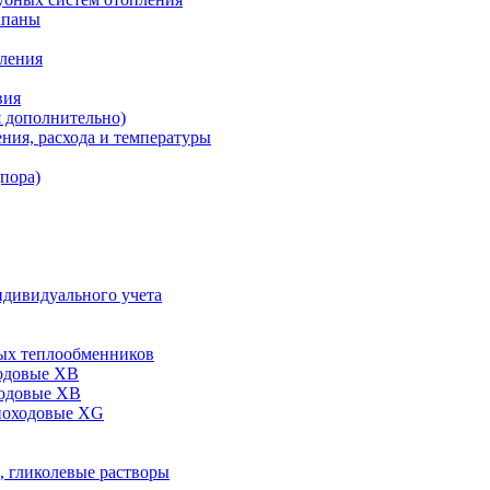
апаны
пления
вия
я дополнительно)
ния, расхода и температуры
дпора)
ндивидуального учета
ых теплообменников
одовые XB
ходовые ХВ
ноходовые ХG
, гликолевые растворы