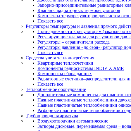
Запорно-присоединительные радиаторные кл
Клапаны радиаторных терморегуляторов
Комплекты терморегуляторов для систем ото
Показать все
Регуляторы температуры и давления прямого дейст
Принадлежности к регуляторам (заказываютс
Регулирующие клапаны для регуляторов давле
Регуляторы – ограничители расхода
Регуляторы давления «до себя» (регулятор по
Показать все
Средства учета теплопотребления
Квартирные теплосчетчики
Компоненты радиосистемы INDIV X AMR
Компоненты сбора данных
Радиаторные счетчики–распределители для и
Показать все
Теплообменное оборудование
Дополнительные компоненты для пластинчат
Паяные пластинчатые теплообменники двухх
Паяные пластинчатые теплообменники одно
Разборные пластинчатые теплообменники од
Трубопроводная арматура
Воздухоотводчики автоматические
Затворы дисковые, перемещаемая среда – вода