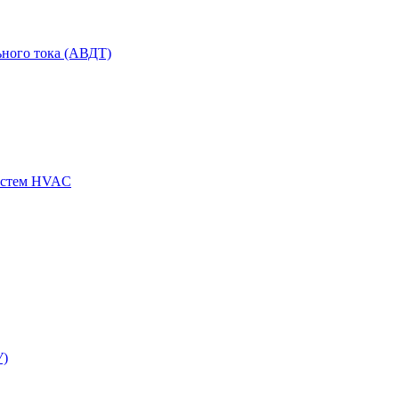
ного тока (АВДТ)
истем HVAC
У)