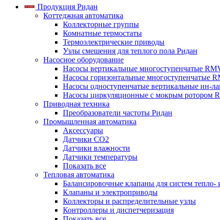
Продукция Ридан
Коттеджная автоматика
Коллекторные группы
Комнатные термостаты
Термоэлектрические приводы
Узлы смешения для теплого пола Ридан
Насосное оборудование
Насосы вертикальные многоступенчатые RM
Насосы горизонтальные многоступенчатые R
Насосы одноступенчатые вертикальные ин-л
Насосы циркуляционные с мокрым ротором 
Приводная техника
Преобразователи частоты Ридан
Промышленная автоматика
Аксессуары
Датчики CO2
Датчики влажности
Датчики температуры
Показать все
Тепловая автоматика
Балансировочные клапаны для систем тепло-
Клапаны и электроприводы
Коллекторы и распределительные узлы
Контроллеры и диспетчеризация
Показать все