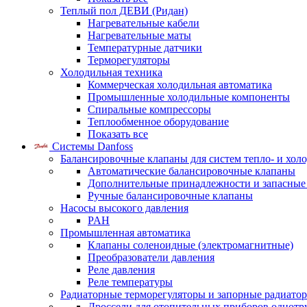
Теплый пол ДЕВИ (Ридан)
Нагревательные кабели
Нагревательные маты
Температурные датчики
Терморегуляторы
Холодильная техника
Коммерческая холодильная автоматика
Промышленные холодильные компоненты
Спиральные компрессоры
Теплообменное оборудование
Показать все
Системы Danfoss
Балансировочные клапаны для систем тепло- и хол
Автоматические балансировочные клапаны
Дополнительные принадлежности и запасные
Ручные балансировочные клапаны
Насосы высокого давления
PAH
Промышленная автоматика
Клапаны соленоидные (электромагнитные)
Преобразователи давления
Реле давления
Реле температуры
Радиаторные терморегуляторы и запорные радиато
Дроссели для отопительных приборов однотр