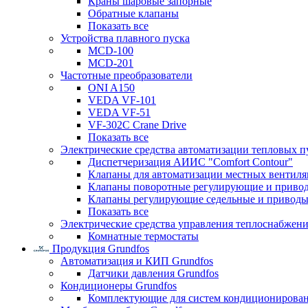
Краны шаровые запорные
Обратные клапаны
Показать все
Устройства плавного пуска
MCD-100
MCD-201
Частотные преобразователи
ONI A150
VEDA VF-101
VEDA VF-51
VF-302C Crane Drive
Показать все
Электрические средства автоматизации тепловых п
Диспетчеризация АИИС "Comfort Contour"
Клапаны для автоматизации местных вентил
Клапаны поворотные регулирующие и приво
Клапаны регулирующие седельные и приводы
Показать все
Электрические средства управления теплоснабжен
Комнатные термостаты
Продукция Grundfos
Автоматизация и КИП Grundfos
Датчики давления Grundfos
Кондиционеры Grundfos
Комплектующие для систем кондиционирова