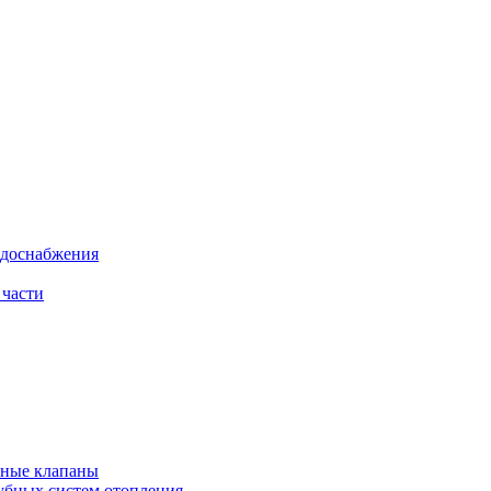
одоснабжения
 части
рные клапаны
убных систем отопления