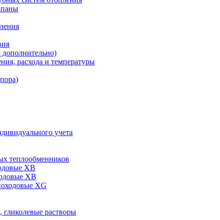
апаны
пления
вия
я дополнительно)
ния, расхода и температуры
дпора)
ндивидуального учета
ых теплообменников
одовые XB
ходовые ХВ
ноходовые ХG
, гликолевые растворы