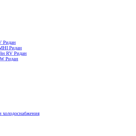
V Ридан
MHI Ридан
айн RV Ридан
RW Ридан
 и холодоснабжения