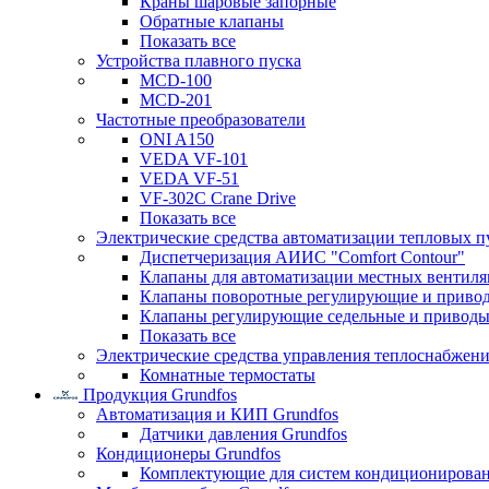
Краны шаровые запорные
Обратные клапаны
Показать все
Устройства плавного пуска
MCD-100
MCD-201
Частотные преобразователи
ONI A150
VEDA VF-101
VEDA VF-51
VF-302C Crane Drive
Показать все
Электрические средства автоматизации тепловых п
Диспетчеризация АИИС "Comfort Contour"
Клапаны для автоматизации местных вентил
Клапаны поворотные регулирующие и приво
Клапаны регулирующие седельные и приводы
Показать все
Электрические средства управления теплоснабжен
Комнатные термостаты
Продукция Grundfos
Автоматизация и КИП Grundfos
Датчики давления Grundfos
Кондиционеры Grundfos
Комплектующие для систем кондиционирова