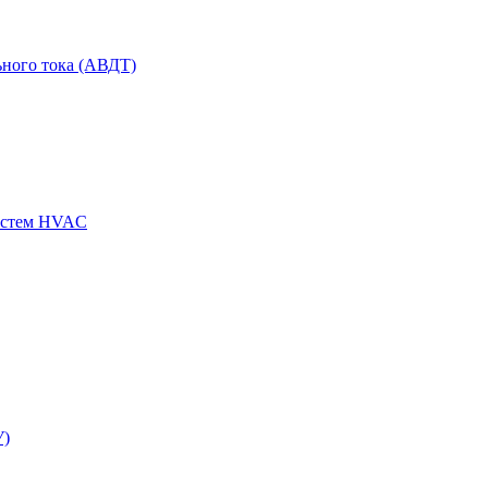
ного тока (АВДТ)
истем HVAC
У)