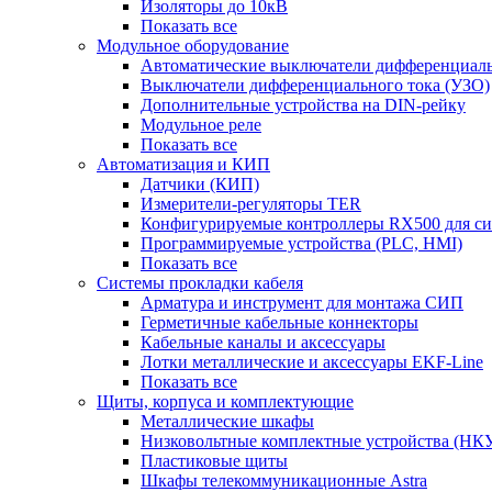
Изоляторы до 10кВ
Показать все
Модульное оборудование
Автоматические выключатели дифференциаль
Выключатели дифференциального тока (УЗО)
Дополнительные устройства на DIN-рейку
Модульное реле
Показать все
Автоматизация и КИП
Датчики (КИП)
Измерители-регуляторы TER
Конфигурируемые контроллеры RX500 для с
Программируемые устройства (PLC, HMI)
Показать все
Системы прокладки кабеля
Арматура и инструмент для монтажа СИП
Герметичные кабельные коннекторы
Кабельные каналы и аксессуары
Лотки металлические и аксессуары EKF-Line
Показать все
Щиты, корпуса и комплектующие
Металлические шкафы
Низковольтные комплектные устройства (НК
Пластиковые щиты
Шкафы телекоммуникационные Astra