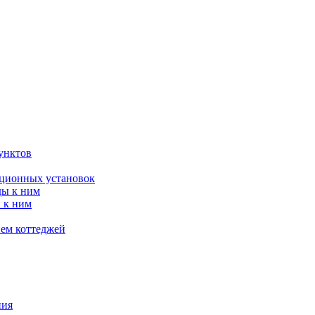
унктов
яционных установок
ды к ним
 к ним
ием коттеджей
ния