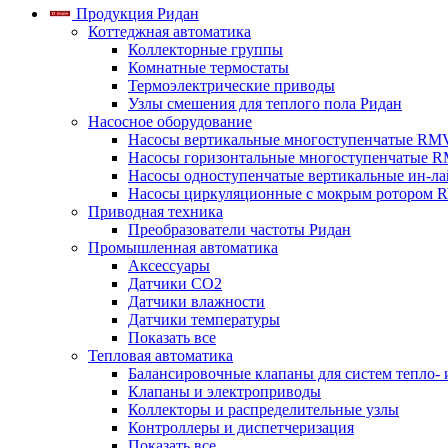
Продукция Ридан
Коттеджная автоматика
Коллекторные группы
Комнатные термостаты
Термоэлектрические приводы
Узлы смешения для теплого пола Ридан
Насосное оборудование
Насосы вертикальные многоступенчатые RM
Насосы горизонтальные многоступенчатые R
Насосы одноступенчатые вертикальные ин-л
Насосы циркуляционные с мокрым ротором 
Приводная техника
Преобразователи частоты Ридан
Промышленная автоматика
Аксессуары
Датчики CO2
Датчики влажности
Датчики температуры
Показать все
Тепловая автоматика
Балансировочные клапаны для систем тепло-
Клапаны и электроприводы
Коллекторы и распределительные узлы
Контроллеры и диспетчеризация
Показать все