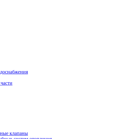
одоснабжения
 части
рные клапаны
убных систем отопления