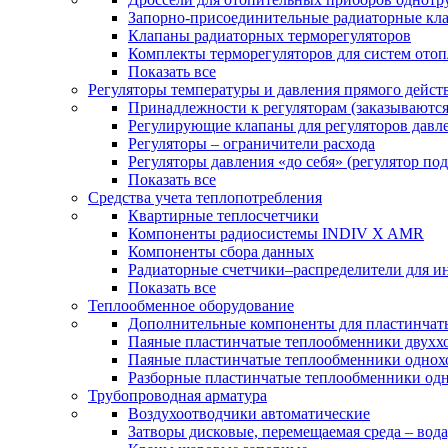
Запорно-присоединительные радиаторные кл
Клапаны радиаторных терморегуляторов
Комплекты терморегуляторов для систем ото
Показать все
Регуляторы температуры и давления прямого дейст
Принадлежности к регуляторам (заказываютс
Регулирующие клапаны для регуляторов давле
Регуляторы – ограничители расхода
Регуляторы давления «до себя» (регулятор по
Показать все
Средства учета теплопотребления
Квартирные теплосчетчики
Компоненты радиосистемы INDIV X AMR
Компоненты сбора данных
Радиаторные счетчики–распределители для и
Показать все
Теплообменное оборудование
Дополнительные компоненты для пластинчат
Паяные пластинчатые теплообменники двухх
Паяные пластинчатые теплообменники одно
Разборные пластинчатые теплообменники од
Трубопроводная арматура
Воздухоотводчики автоматические
Затворы дисковые, перемещаемая среда – вода