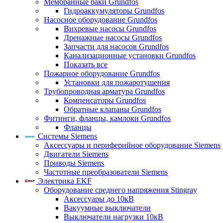
Мембранные баки Grundfos
Гидроаккумуляторы Grundfos
Насосное оборудование Grundfos
Вихревые насосы Grundfos
Дренажные насосы Grundfos
Запчасти для насосов Grundfos
Канализационные установки Grundfos
Показать все
Пожарное оборудование Grundfos
Установки для пожаротушения
Трубопроводная арматура Grundfos
Компенсаторы Grundfos
Обратные клапаны Grundfos
Фитинги, фланцы, камлоки Grundfos
Фланцы
Системы Siemens
Аксессуары и периферийное оборудование Siemens
Двигатели Siemens
Приводы Siemens
Частотные преобразователи Siemens
Электрика EKF
Оборудование среднего напряжения Stingray
Аксессуары до 10кВ
Вакуумные выключатели
Выключатели нагрузки 10кВ