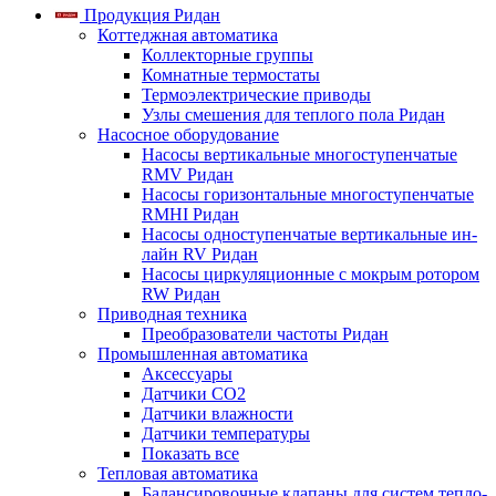
Продукция Ридан
Коттеджная автоматика
Коллекторные группы
Комнатные термостаты
Термоэлектрические приводы
Узлы смешения для теплого пола Ридан
Насосное оборудование
Насосы вертикальные многоступенчатые
RMV Ридан
Насосы горизонтальные многоступенчатые
RMHI Ридан
Насосы одноступенчатые вертикальные ин-
лайн RV Ридан
Насосы циркуляционные с мокрым ротором
RW Ридан
Приводная техника
Преобразователи частоты Ридан
Промышленная автоматика
Аксессуары
Датчики CO2
Датчики влажности
Датчики температуры
Показать все
Тепловая автоматика
Балансировочные клапаны для систем тепло-