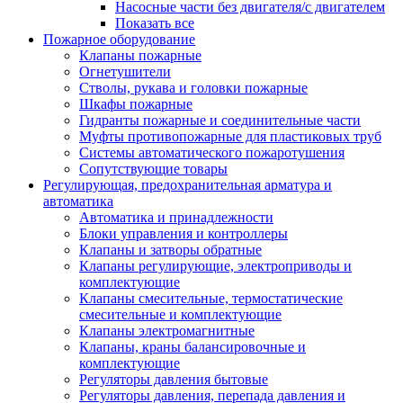
Насосные части без двигателя/с двигателем
Показать все
Пожарное оборудование
Клапаны пожарные
Огнетушители
Стволы, рукава и головки пожарные
Шкафы пожарные
Гидранты пожарные и соединительные части
Муфты противопожарные для пластиковых труб
Системы автоматического пожаротушения
Сопутствующие товары
Регулирующая, предохранительная арматура и
автоматика
Автоматика и принадлежности
Блоки управления и контроллеры
Клапаны и затворы обратные
Клапаны регулирующие, электроприводы и
комплектующие
Клапаны смесительные, термостатические
смесительные и комплектующие
Клапаны электромагнитные
Клапаны, краны балансировочные и
комплектующие
Регуляторы давления бытовые
Регуляторы давления, перепада давления и