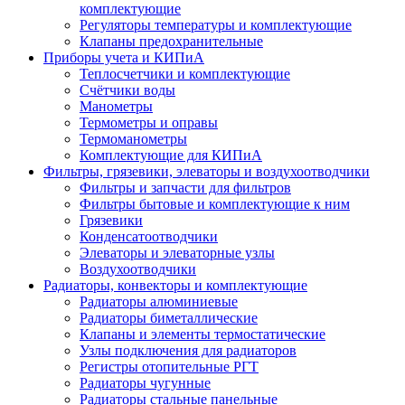
комплектующие
Регуляторы температуры и комплектующие
Клапаны предохранительные
Приборы учета и КИПиА
Теплосчетчики и комплектующие
Счётчики воды
Манометры
Термометры и оправы
Термоманометры
Комплектующие для КИПиА
Фильтры, грязевики, элеваторы и воздухоотводчики
Фильтры и запчасти для фильтров
Фильтры бытовые и комплектующие к ним
Грязевики
Конденсатоотводчики
Элеваторы и элеваторные узлы
Воздухоотводчики
Радиаторы, конвекторы и комплектующие
Радиаторы алюминиевые
Радиаторы биметаллические
Клапаны и элементы термостатические
Узлы подключения для радиаторов
Регистры отопительные РГТ
Радиаторы чугунные
Радиаторы стальные панельные