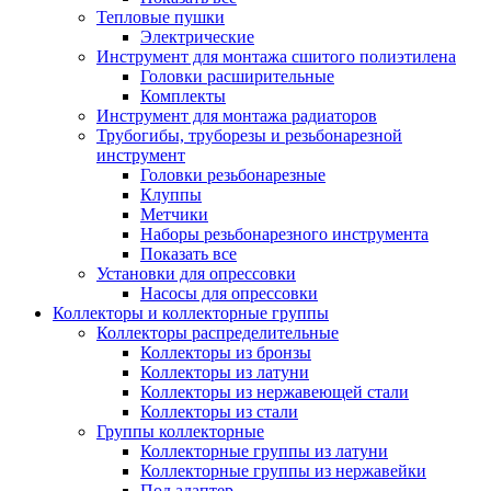
Тепловые пушки
Электрические
Инструмент для монтажа сшитого полиэтилена
Головки расширительные
Комплекты
Инструмент для монтажа радиаторов
Трубогибы, труборезы и резьбонарезной
инструмент
Головки резьбонарезные
Клуппы
Метчики
Наборы резьбонарезного инструмента
Показать все
Установки для опрессовки
Насосы для опрессовки
Коллекторы и коллекторные группы
Коллекторы распределительные
Коллекторы из бронзы
Коллекторы из латуни
Коллекторы из нержавеющей стали
Коллекторы из стали
Группы коллекторные
Коллекторные группы из латуни
Коллекторные группы из нержавейки
Под адаптер