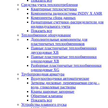
Показать все
Средства учета теплопотребления
Квартирные теплосчетчики
Компоненты радиосистемы INDIV X AMR
Компоненты сбора данных
Радиаторные счетчики–распределители для
индивидуального учета
Показать все
Теплообменное оборудование
Дополнительные компоненты для
пластинчатых теплообменников
Паяные пластинчатые теплообменники
двухходовые XB
Паяные пластинчатые теплообменники
одноходовые ХВ
Разборные пластинчатые теплообменники
одноходовые ХG
Трубопроводная арматура
Воздухоотводчики автоматические
Затворы дисковые, перемещаемая среда –
вода, гликолевые растворы
Краны шаровые запорные
Обратные клапаны
Показать все
Устройства плавного пуска