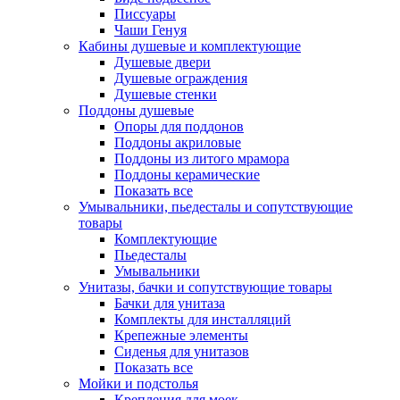
Писсуары
Чаши Генуя
Кабины душевые и комплектующие
Душевые двери
Душевые ограждения
Душевые стенки
Поддоны душевые
Опоры для поддонов
Поддоны акриловые
Поддоны из литого мрамора
Поддоны керамические
Показать все
Умывальники, пьедесталы и сопутствующие
товары
Комплектующие
Пьедесталы
Умывальники
Унитазы, бачки и сопутствующие товары
Бачки для унитаза
Комплекты для инсталляций
Крепежные элементы
Сиденья для унитазов
Показать все
Мойки и подстолья
Крепления для моек