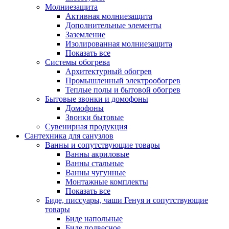
Молниезащита
Активная молниезащита
Дополнительные элементы
Заземление
Изолированная молниезащита
Показать все
Системы обогрева
Архитектурный обогрев
Промышленный электрообогрев
Теплые полы и бытовой обогрев
Бытовые звонки и домофоны
Домофоны
Звонки бытовые
Сувенирная продукция
Сантехника для санузлов
Ванны и сопутствующие товары
Ванны акриловые
Ванны стальные
Ванны чугунные
Монтажные комплекты
Показать все
Биде, писсуары, чаши Генуя и сопутствующие
товары
Биде напольные
Биде подвесное