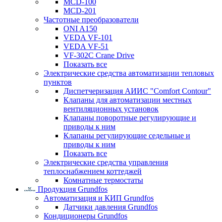
MCD-100
MCD-201
Частотные преобразователи
ONI A150
VEDA VF-101
VEDA VF-51
VF-302C Crane Drive
Показать все
Электрические средства автоматизации тепловых
пунктов
Диспетчеризация АИИС "Comfort Contour"
Клапаны для автоматизации местных
вентиляционных установок
Клапаны поворотные регулирующие и
приводы к ним
Клапаны регулирующие седельные и
приводы к ним
Показать все
Электрические средства управления
теплоснабжением коттеджей
Комнатные термостаты
Продукция Grundfos
Автоматизация и КИП Grundfos
Датчики давления Grundfos
Кондиционеры Grundfos