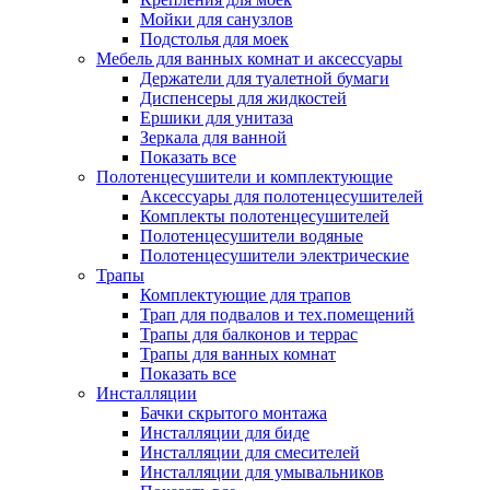
Мойки для санузлов
Подстолья для моек
Мебель для ванных комнат и аксессуары
Держатели для туалетной бумаги
Диспенсеры для жидкостей
Ершики для унитаза
Зеркала для ванной
Показать все
Полотенцесушители и комплектующие
Аксессуары для полотенцесушителей
Комплекты полотенцесушителей
Полотенцесушители водяные
Полотенцесушители электрические
Трапы
Комплектующие для трапов
Трап для подвалов и тех.помещений
Трапы для балконов и террас
Трапы для ванных комнат
Показать все
Инсталляции
Бачки скрытого монтажа
Инсталляции для биде
Инсталляции для смесителей
Инсталляции для умывальников