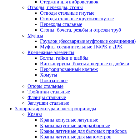
Стержни для вибровставок
Отводы, переходы, сгоны
Отводы стальные гнутые
Отводы стальные крутоизогнутые
Переходы стальные
Сгоны, бочата, резьбы и отрезки труб
Муфты
Грувлок (бессварные муфтовые соединения)
Муфты соединительные ПФРК и ДРК
Крепежные элементы
Болты, гайки и шайбы
Винт-шурупы, болты анкерные и дюбели
Перфорированный крепеж
Хомуты
Показать все
Опоры стальные
Тройники стальные
Фланцы стальные
Заглушки стальные
Запорная арматура и электроприводы
Краны
Краны конусные латунные
Краны латунные водоразборные
Краны латунные для бытовых приборов
Краны латунные для манометров