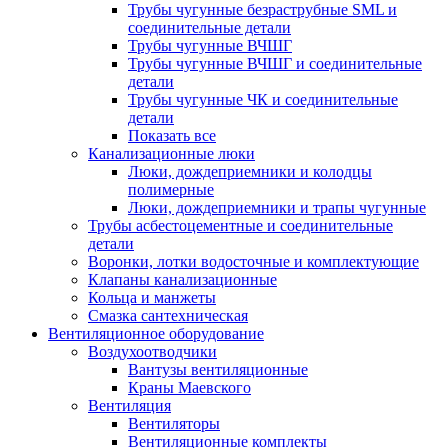
Трубы чугунные безраструбные SML и
соединительные детали
Трубы чугунные ВЧШГ
Трубы чугунные ВЧШГ и соединительные
детали
Трубы чугунные ЧК и соединительные
детали
Показать все
Канализационные люки
Люки, дождеприемники и колодцы
полимерные
Люки, дождеприемники и трапы чугунные
Трубы асбестоцементные и соединительные
детали
Воронки, лотки водосточные и комплектующие
Клапаны канализационные
Кольца и манжеты
Смазка сантехническая
Вентиляционное оборудование
Воздухоотводчики
Вантузы вентиляционные
Краны Маевского
Вентиляция
Вентиляторы
Вентиляционные комплекты