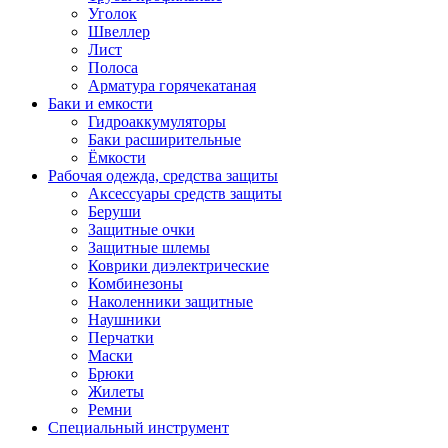
Уголок
Швеллер
Лист
Полоса
Арматура горячекатаная
Баки и емкости
Гидроаккумуляторы
Баки расширительные
Ёмкости
Рабочая одежда, средства защиты
Аксессуары средств защиты
Беруши
Защитные очки
Защитные шлемы
Коврики диэлектрические
Комбинезоны
Наколенники защитные
Наушники
Перчатки
Маски
Брюки
Жилеты
Ремни
Специальный инструмент