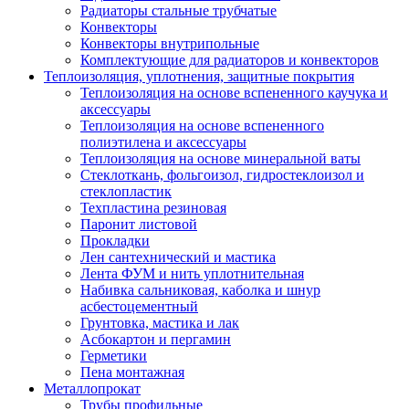
Радиаторы стальные трубчатые
Конвекторы
Конвекторы внутрипольные
Комплектующие для радиаторов и конвекторов
Теплоизоляция, уплотнения, защитные покрытия
Теплоизоляция на основе вспененного каучука и
аксессуары
Теплоизоляция на основе вспененного
полиэтилена и аксессуары
Теплоизоляция на основе минеральной ваты
Стеклоткань, фольгоизол, гидростеклоизол и
стеклопластик
Техпластина резиновая
Паронит листовой
Прокладки
Лен сантехнический и мастика
Лента ФУМ и нить уплотнительная
Набивка сальниковая, каболка и шнур
асбестоцементный
Грунтовка, мастика и лак
Асбокартон и пергамин
Герметики
Пена монтажная
Металлопрокат
Трубы профильные