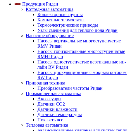
Продукция Ридан
Коттеджная автоматика
Коллекторные группы
Комнатные термостаты
Термоэлектрические приводы
Узлы смешения для теплого пола Ридан
Насосное оборудование
Насосы вертикальные многоступенчатые
RMV Ридан
Насосы горизонтальные многоступенчатые
RMHI Ридан
Насосы одноступенчатые вертикальные ин-
лайн RV Ридан
Насосы циркуляционные с мокрым ротором
RW Ридан
Приводная техника
Преобразователи частоты Ридан
Промышленная автоматика
Аксессуары
Датчики CO2
Датчики влажности
Датчики температуры
Показать все
Тепловая автоматика
Балансировочные клапаны для систем тепло-