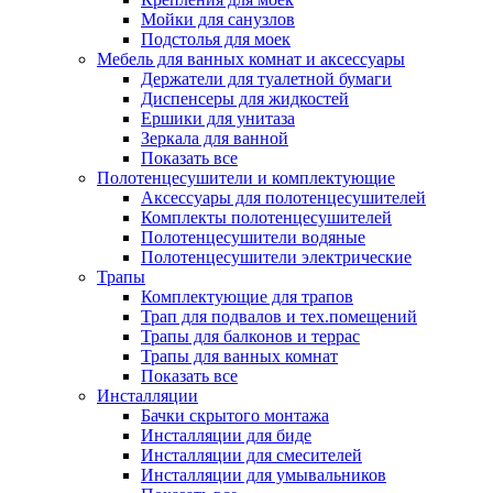
Мойки для санузлов
Подстолья для моек
Мебель для ванных комнат и аксессуары
Держатели для туалетной бумаги
Диспенсеры для жидкостей
Ершики для унитаза
Зеркала для ванной
Показать все
Полотенцесушители и комплектующие
Аксессуары для полотенцесушителей
Комплекты полотенцесушителей
Полотенцесушители водяные
Полотенцесушители электрические
Трапы
Комплектующие для трапов
Трап для подвалов и тех.помещений
Трапы для балконов и террас
Трапы для ванных комнат
Показать все
Инсталляции
Бачки скрытого монтажа
Инсталляции для биде
Инсталляции для смесителей
Инсталляции для умывальников