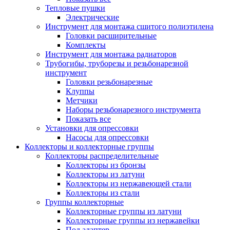
Тепловые пушки
Электрические
Инструмент для монтажа сшитого полиэтилена
Головки расширительные
Комплекты
Инструмент для монтажа радиаторов
Трубогибы, труборезы и резьбонарезной
инструмент
Головки резьбонарезные
Клуппы
Метчики
Наборы резьбонарезного инструмента
Показать все
Установки для опрессовки
Насосы для опрессовки
Коллекторы и коллекторные группы
Коллекторы распределительные
Коллекторы из бронзы
Коллекторы из латуни
Коллекторы из нержавеющей стали
Коллекторы из стали
Группы коллекторные
Коллекторные группы из латуни
Коллекторные группы из нержавейки
Под адаптер