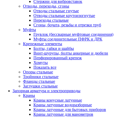
Стержни для вибровставок
Отводы, переходы, сгоны
Отводы стальные гнутые
Отводы стальные крутоизогнутые
Переходы стальные
Сгоны, бочата, резьбы и отрезки труб
Муфты
Грувлок (бессварные муфтовые соединения)
Муфты соединительные ПФРК и ДРК
Крепежные элементы
Болты, гайки и шайбы
Винт-шурупы, болты анкерные и дюбели
Перфорированный крепеж
Хомуты
Показать все
Опоры стальные
Тройники стальные
Фланцы стальные
Заглушки стальные
Запорная арматура и электроприводы
Краны
Краны конусные латунные
Краны латунные водоразборные
Краны латунные для бытовых приборов
Краны латунные для манометров