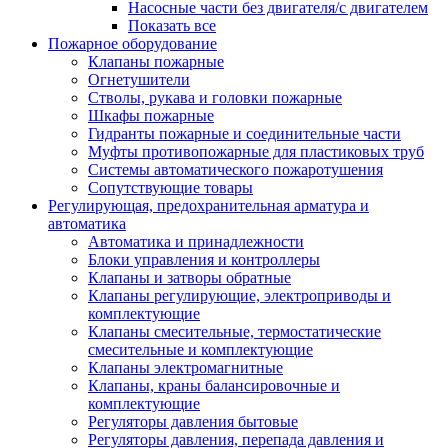
Насосные части без двигателя/с двигателем
Показать все
Пожарное оборудование
Клапаны пожарные
Огнетушители
Стволы, рукава и головки пожарные
Шкафы пожарные
Гидранты пожарные и соединительные части
Муфты противопожарные для пластиковых труб
Системы автоматического пожаротушения
Сопутствующие товары
Регулирующая, предохранительная арматура и
автоматика
Автоматика и принадлежности
Блоки управления и контроллеры
Клапаны и затворы обратные
Клапаны регулирующие, электроприводы и
комплектующие
Клапаны смесительные, термостатические
смесительные и комплектующие
Клапаны электромагнитные
Клапаны, краны балансировочные и
комплектующие
Регуляторы давления бытовые
Регуляторы давления, перепада давления и