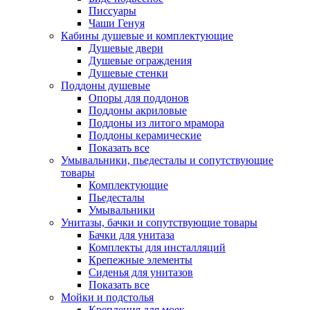
Писсуары
Чаши Генуя
Кабины душевые и комплектующие
Душевые двери
Душевые ограждения
Душевые стенки
Поддоны душевые
Опоры для поддонов
Поддоны акриловые
Поддоны из литого мрамора
Поддоны керамические
Показать все
Умывальники, пьедесталы и сопутствующие
товары
Комплектующие
Пьедесталы
Умывальники
Унитазы, бачки и сопутствующие товары
Бачки для унитаза
Комплекты для инсталляций
Крепежные элементы
Сиденья для унитазов
Показать все
Мойки и подстолья
Крепления для моек