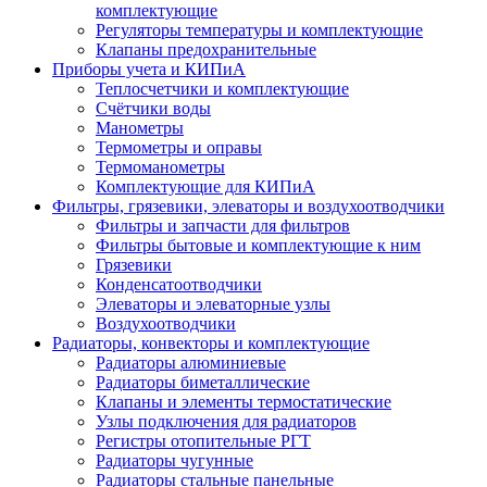
комплектующие
Регуляторы температуры и комплектующие
Клапаны предохранительные
Приборы учета и КИПиА
Теплосчетчики и комплектующие
Счётчики воды
Манометры
Термометры и оправы
Термоманометры
Комплектующие для КИПиА
Фильтры, грязевики, элеваторы и воздухоотводчики
Фильтры и запчасти для фильтров
Фильтры бытовые и комплектующие к ним
Грязевики
Конденсатоотводчики
Элеваторы и элеваторные узлы
Воздухоотводчики
Радиаторы, конвекторы и комплектующие
Радиаторы алюминиевые
Радиаторы биметаллические
Клапаны и элементы термостатические
Узлы подключения для радиаторов
Регистры отопительные РГТ
Радиаторы чугунные
Радиаторы стальные панельные