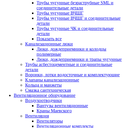
Трубы чугунные безраструбные SML и
соединительные детали
Трубы чугунные ВЧШГ
Трубы чугунные ВЧШГ и соединительные
детали
Трубы чугунные ЧК и соединительные
детали
Показать все
Канализационные люки
Люки, дождеприемники и колодцы
полимерные
Люки, дождеприемники и трапы чугунные
Трубы асбестоцементные и соединительные
детали
Воронки, лотки водосточные и комплектующие
Клапаны канализационные
Кольца и манжеты
Смазка сантехническая
Вентиляционное оборудование
Воздухоотводчики
Вантузы вентиляционные
Краны Маевского
Вентиляция
Вентиляторы
Вентиляционные комплекты