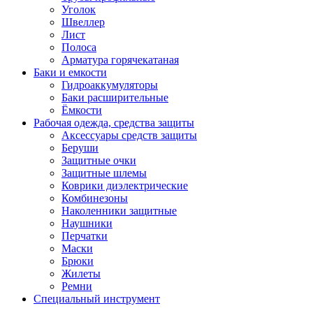
Уголок
Швеллер
Лист
Полоса
Арматура горячекатаная
Баки и емкости
Гидроаккумуляторы
Баки расширительные
Ёмкости
Рабочая одежда, средства защиты
Аксессуары средств защиты
Беруши
Защитные очки
Защитные шлемы
Коврики диэлектрические
Комбинезоны
Наколенники защитные
Наушники
Перчатки
Маски
Брюки
Жилеты
Ремни
Специальный инструмент