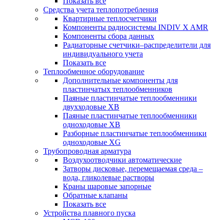
Показать все
Средства учета теплопотребления
Квартирные теплосчетчики
Компоненты радиосистемы INDIV X AMR
Компоненты сбора данных
Радиаторные счетчики–распределители для
индивидуального учета
Показать все
Теплообменное оборудование
Дополнительные компоненты для
пластинчатых теплообменников
Паяные пластинчатые теплообменники
двухходовые XB
Паяные пластинчатые теплообменники
одноходовые ХВ
Разборные пластинчатые теплообменники
одноходовые ХG
Трубопроводная арматура
Воздухоотводчики автоматические
Затворы дисковые, перемещаемая среда –
вода, гликолевые растворы
Краны шаровые запорные
Обратные клапаны
Показать все
Устройства плавного пуска