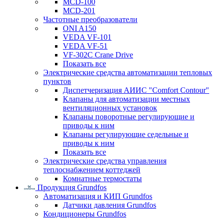
MCD-100
MCD-201
Частотные преобразователи
ONI A150
VEDA VF-101
VEDA VF-51
VF-302C Crane Drive
Показать все
Электрические средства автоматизации тепловых
пунктов
Диспетчеризация АИИС "Comfort Contour"
Клапаны для автоматизации местных
вентиляционных установок
Клапаны поворотные регулирующие и
приводы к ним
Клапаны регулирующие седельные и
приводы к ним
Показать все
Электрические средства управления
теплоснабжением коттеджей
Комнатные термостаты
Продукция Grundfos
Автоматизация и КИП Grundfos
Датчики давления Grundfos
Кондиционеры Grundfos