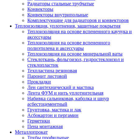
Радиаторы стальные трубчатые
Конвекторы
Конвекторы внутрипольные
Комплектующие для радиаторов и конвекторов
Теплоизоляция, уплотнения, защитные покрытия
Теплоизоляция на основе вспененного каучука и
аксессуары
Теплоизоляция на основе вспененного
полиэтилена и аксессуары
Теплоизоляция на основе минеральной ваты
Стеклоткань, фольгоизол, гидростеклоизол и
стеклопластик
Техпластина резиновая
Паронит листовой
Прокладки
Лен сантехнический и мастика
Лента ФУМ и нить уплотнительная
Набивка сальниковая, каболка и шнур
асбестоцементный
Грунтовка, мастика и лак
Асбокартон и пергамин
Герметики
Пена монтажная
Металлопрокат
Трубы профильные