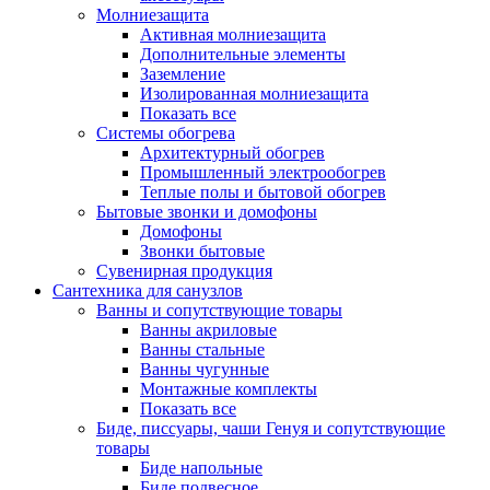
Молниезащита
Активная молниезащита
Дополнительные элементы
Заземление
Изолированная молниезащита
Показать все
Системы обогрева
Архитектурный обогрев
Промышленный электрообогрев
Теплые полы и бытовой обогрев
Бытовые звонки и домофоны
Домофоны
Звонки бытовые
Сувенирная продукция
Сантехника для санузлов
Ванны и сопутствующие товары
Ванны акриловые
Ванны стальные
Ванны чугунные
Монтажные комплекты
Показать все
Биде, писсуары, чаши Генуя и сопутствующие
товары
Биде напольные
Биде подвесное