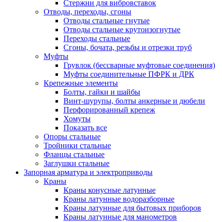
Стержни для вибровставок
Отводы, переходы, сгоны
Отводы стальные гнутые
Отводы стальные крутоизогнутые
Переходы стальные
Сгоны, бочата, резьбы и отрезки труб
Муфты
Грувлок (бессварные муфтовые соединения)
Муфты соединительные ПФРК и ДРК
Крепежные элементы
Болты, гайки и шайбы
Винт-шурупы, болты анкерные и дюбели
Перфорированный крепеж
Хомуты
Показать все
Опоры стальные
Тройники стальные
Фланцы стальные
Заглушки стальные
Запорная арматура и электроприводы
Краны
Краны конусные латунные
Краны латунные водоразборные
Краны латунные для бытовых приборов
Краны латунные для манометров