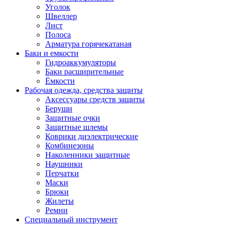
Уголок
Швеллер
Лист
Полоса
Арматура горячекатаная
Баки и емкости
Гидроаккумуляторы
Баки расширительные
Ёмкости
Рабочая одежда, средства защиты
Аксессуары средств защиты
Беруши
Защитные очки
Защитные шлемы
Коврики диэлектрические
Комбинезоны
Наколенники защитные
Наушники
Перчатки
Маски
Брюки
Жилеты
Ремни
Специальный инструмент