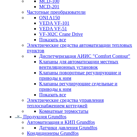
MCD-100
MCD-201
Частотные преобразователи
ONI A150
VEDA VF-101
VEDA VF-51
VF-302C Crane Drive
Показать все
Электрические средства автоматизации тепловых
пунктов
Диспетчеризация АИИС "Comfort Contour"
Клапаны для автоматизации местных
вентиляционных установок
Клапаны поворотные регулирующие и
приводы к ним
Клапаны регулирующие седельные и
приводы к ним
Показать все
Электрические средства управления
теплоснабжением коттеджей
Комнатные термостаты
Продукция Grundfos
Автоматизация и КИП Grundfos
Датчики давления Grundfos
Кондиционеры Grundfos