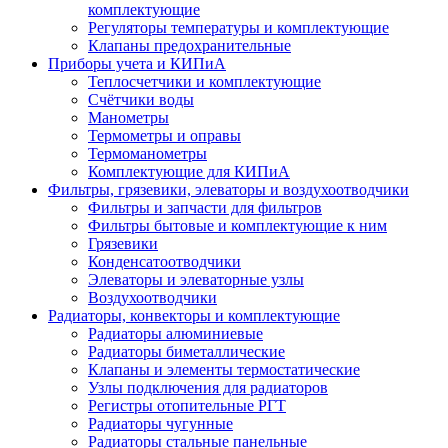
комплектующие
Регуляторы температуры и комплектующие
Клапаны предохранительные
Приборы учета и КИПиА
Теплосчетчики и комплектующие
Счётчики воды
Манометры
Термометры и оправы
Термоманометры
Комплектующие для КИПиА
Фильтры, грязевики, элеваторы и воздухоотводчики
Фильтры и запчасти для фильтров
Фильтры бытовые и комплектующие к ним
Грязевики
Конденсатоотводчики
Элеваторы и элеваторные узлы
Воздухоотводчики
Радиаторы, конвекторы и комплектующие
Радиаторы алюминиевые
Радиаторы биметаллические
Клапаны и элементы термостатические
Узлы подключения для радиаторов
Регистры отопительные РГТ
Радиаторы чугунные
Радиаторы стальные панельные