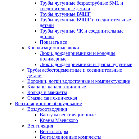
Трубы чугунные безраструбные SML и
соединительные детали
Трубы чугунные ВЧШГ
Трубы чугунные ВЧШГ и соединительные
детали
Трубы чугунные ЧК и соединительные
детали
Показать все
Канализационные люки
Люки, дождеприемники и колодцы
полимерные
Люки, дождеприемники и трапы чугунные
Трубы асбестоцементные и соединительные
детали
Воронки, лотки водосточные и комплектующие
Клапаны канализационные
Кольца и манжеты
Смазка сантехническая
Вентиляционное оборудование
Воздухоотводчики
Вантузы вентиляционные
Краны Маевского
Вентиляция
Вентиляторы
Вентиляционные комплекты