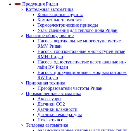
Продукция Ридан
Коттеджная автоматика
Коллекторные группы
Комнатные термостаты
Термоэлектрические приводы
Узлы смешения для теплого пола Ридан
Насосное оборудование
Насосы вертикальные многоступенчатые
RMV Ридан
Насосы горизонтальные многоступенчатые
RMHI Ридан
Насосы одноступенчатые вертикальные ин-
лайн RV Ридан
Насосы циркуляционные с мокрым ротором
RW Ридан
Приводная техника
Преобразователи частоты Ридан
Промышленная автоматика
Аксессуары
Датчики CO2
Датчики влажности
Датчики температуры
Показать все
Тепловая автоматика
Балансировочные клапаны для систем тепло-