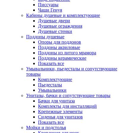
Писсуары
Чаши Генуя
Кабины душевые и комплектующие
Душевые двери
Душевые ограждения
Душевые стенки
Поддоны душевые
Опоры для поддонов
Поддоны акриловые
Поддоны из литого мрамора
Поддоны керамические
Показать все
Умывальники, пьедесталы и сопутствующие
товары
Комплектующие
Пьедесталы
Умывальники
Унитазы, бачки и сопутствующие товары
Бачки для унитаза
Комплекты для инсталляций
Крепежные элементы
Сиденья для унитазов
Показать все
Мойки и подстолья
Крепления для моек