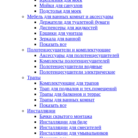
Мойки для санузлов
Подстолья для моек
Мебель для ванных комнат и аксессуары
Держатели для туалетной бумаги
Диспенсеры для жидкостей
Ершики для унитаза
Зеркала для ванной
Показать все
Полотенцесушители и комплектующие
Аксессуары для полотенцесушителей
Комплекты полотенцесушителей
Полотенцесушители водяные
Полотенцесушители электрические
Трапы
Комплектующие для трапов
Трап для подвалов и тех.помещений
Трапы для балконов и террас
Трапы для ванных комнат
Показать все
Инсталляции
Бачки скрытого монтажа
Инсталляции для биде
Инсталляции для смесителей
Инсталляции для умывальников