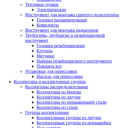
Тепловые пушки
Электрические
Инструмент для монтажа сшитого полиэтилена
Головки расширительные
Комплекты
Инструмент для монтажа радиаторов
Трубогибы, труборезы и резьбонарезной
инструмент
Головки резьбонарезные
Клуппы
Метчики
Наборы резьбонарезного инструмента
Показать все
Установки для опрессовки
Насосы для опрессовки
Коллекторы и коллекторные группы
Коллекторы распределительные
Коллекторы из бронзы
Коллекторы из латуни
Коллекторы из нержавеющей стали
Коллекторы из стали
Группы коллекторные
Коллекторные группы из латуни
Коллекторные группы из нержавейки
Под адаптер