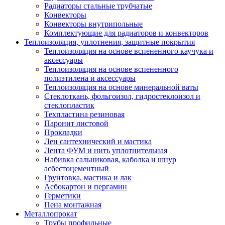
Радиаторы стальные трубчатые
Конвекторы
Конвекторы внутрипольные
Комплектующие для радиаторов и конвекторов
Теплоизоляция, уплотнения, защитные покрытия
Теплоизоляция на основе вспененного каучука и
аксессуары
Теплоизоляция на основе вспененного
полиэтилена и аксессуары
Теплоизоляция на основе минеральной ваты
Стеклоткань, фольгоизол, гидростеклоизол и
стеклопластик
Техпластина резиновая
Паронит листовой
Прокладки
Лен сантехнический и мастика
Лента ФУМ и нить уплотнительная
Набивка сальниковая, каболка и шнур
асбестоцементный
Грунтовка, мастика и лак
Асбокартон и пергамин
Герметики
Пена монтажная
Металлопрокат
Трубы профильные