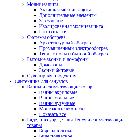
Молниезащита
Активная молниезащита
Дополнительные элементы
Заземление
Изолированная молниезащита
Показать все
Системы обогрева
Архитектурный обогрев
Промышленный электрообогрев
Теплые полы и бытовой обогрев
Бытовые звонки и домофоны
Домофоны
Звонки бытовые
Сувенирная продукция
Сантехника для санузлов
Ванны и сопутствующие товары
Ванны акриловые
Ванны стальные
Ванны чугунные
Монтажные комплекты
Показать все
Биде, писсуары, чаши Генуя и сопутствующие
товары
Биде напольные
Биде подвесное