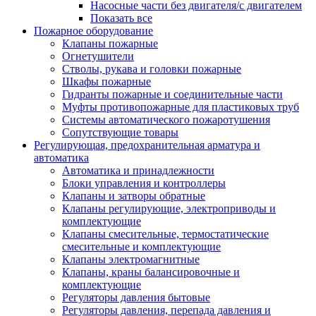
Насосные части без двигателя/с двигателем
Показать все
Пожарное оборудование
Клапаны пожарные
Огнетушители
Стволы, рукава и головки пожарные
Шкафы пожарные
Гидранты пожарные и соединительные части
Муфты противопожарные для пластиковых труб
Системы автоматического пожаротушения
Сопутствующие товары
Регулирующая, предохранительная арматура и
автоматика
Автоматика и принадлежности
Блоки управления и контроллеры
Клапаны и затворы обратные
Клапаны регулирующие, электроприводы и
комплектующие
Клапаны смесительные, термостатические
смесительные и комплектующие
Клапаны электромагнитные
Клапаны, краны балансировочные и
комплектующие
Регуляторы давления бытовые
Регуляторы давления, перепада давления и