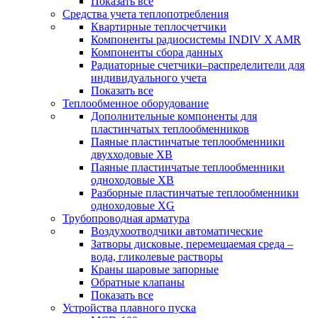
Показать все
Средства учета теплопотребления
Квартирные теплосчетчики
Компоненты радиосистемы INDIV X AMR
Компоненты сбора данных
Радиаторные счетчики–распределители для
индивидуального учета
Показать все
Теплообменное оборудование
Дополнительные компоненты для
пластинчатых теплообменников
Паяные пластинчатые теплообменники
двухходовые XB
Паяные пластинчатые теплообменники
одноходовые ХВ
Разборные пластинчатые теплообменники
одноходовые ХG
Трубопроводная арматура
Воздухоотводчики автоматические
Затворы дисковые, перемещаемая среда –
вода, гликолевые растворы
Краны шаровые запорные
Обратные клапаны
Показать все
Устройства плавного пуска