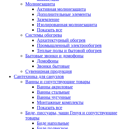
Молниезащита
Активная молниезащита
Дополнительные элементы
Заземление
Изолированная молниезащита
Показать все
Системы обогрева
Архитектурный обогрев
Промышленный электрообогрев
Теплые полы и бытовой обогрев
Бытовые звонки и домофоны
Домофоны
Звонки бытовые
Сувенирная продукция
Сантехника для санузлов
Ванны и сопутствующие товары
Ванны акриловые
Ванны стальные
Ванны чугунные
Монтажные комплекты
Показать все
Биде, писсуары, чаши Генуя и сопутствующие
товары
Биде напольные
Биде подвесное