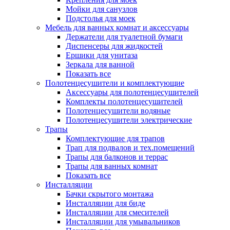
Мойки для санузлов
Подстолья для моек
Мебель для ванных комнат и аксессуары
Держатели для туалетной бумаги
Диспенсеры для жидкостей
Ершики для унитаза
Зеркала для ванной
Показать все
Полотенцесушители и комплектующие
Аксессуары для полотенцесушителей
Комплекты полотенцесушителей
Полотенцесушители водяные
Полотенцесушители электрические
Трапы
Комплектующие для трапов
Трап для подвалов и тех.помещений
Трапы для балконов и террас
Трапы для ванных комнат
Показать все
Инсталляции
Бачки скрытого монтажа
Инсталляции для биде
Инсталляции для смесителей
Инсталляции для умывальников