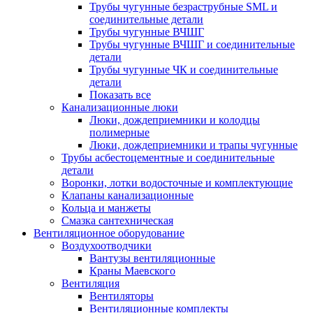
Трубы чугунные безраструбные SML и
соединительные детали
Трубы чугунные ВЧШГ
Трубы чугунные ВЧШГ и соединительные
детали
Трубы чугунные ЧК и соединительные
детали
Показать все
Канализационные люки
Люки, дождеприемники и колодцы
полимерные
Люки, дождеприемники и трапы чугунные
Трубы асбестоцементные и соединительные
детали
Воронки, лотки водосточные и комплектующие
Клапаны канализационные
Кольца и манжеты
Смазка сантехническая
Вентиляционное оборудование
Воздухоотводчики
Вантузы вентиляционные
Краны Маевского
Вентиляция
Вентиляторы
Вентиляционные комплекты