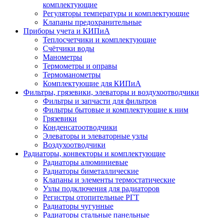
комплектующие
Регуляторы температуры и комплектующие
Клапаны предохранительные
Приборы учета и КИПиА
Теплосчетчики и комплектующие
Счётчики воды
Манометры
Термометры и оправы
Термоманометры
Комплектующие для КИПиА
Фильтры, грязевики, элеваторы и воздухоотводчики
Фильтры и запчасти для фильтров
Фильтры бытовые и комплектующие к ним
Грязевики
Конденсатоотводчики
Элеваторы и элеваторные узлы
Воздухоотводчики
Радиаторы, конвекторы и комплектующие
Радиаторы алюминиевые
Радиаторы биметаллические
Клапаны и элементы термостатические
Узлы подключения для радиаторов
Регистры отопительные РГТ
Радиаторы чугунные
Радиаторы стальные панельные