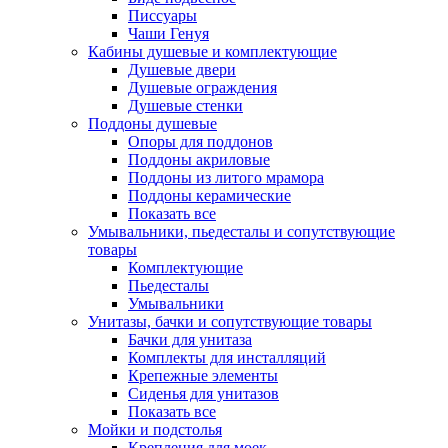
Писсуары
Чаши Генуя
Кабины душевые и комплектующие
Душевые двери
Душевые ограждения
Душевые стенки
Поддоны душевые
Опоры для поддонов
Поддоны акриловые
Поддоны из литого мрамора
Поддоны керамические
Показать все
Умывальники, пьедесталы и сопутствующие
товары
Комплектующие
Пьедесталы
Умывальники
Унитазы, бачки и сопутствующие товары
Бачки для унитаза
Комплекты для инсталляций
Крепежные элементы
Сиденья для унитазов
Показать все
Мойки и подстолья
Крепления для моек