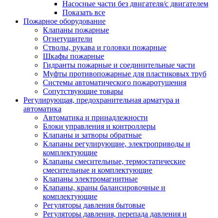
Насосные части без двигателя/с двигателем
Показать все
Пожарное оборудование
Клапаны пожарные
Огнетушители
Стволы, рукава и головки пожарные
Шкафы пожарные
Гидранты пожарные и соединительные части
Муфты противопожарные для пластиковых труб
Системы автоматического пожаротушения
Сопутствующие товары
Регулирующая, предохранительная арматура и
автоматика
Автоматика и принадлежности
Блоки управления и контроллеры
Клапаны и затворы обратные
Клапаны регулирующие, электроприводы и
комплектующие
Клапаны смесительные, термостатические
смесительные и комплектующие
Клапаны электромагнитные
Клапаны, краны балансировочные и
комплектующие
Регуляторы давления бытовые
Регуляторы давления, перепада давления и