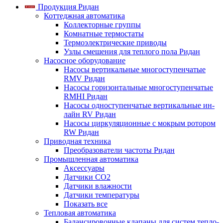
Продукция Ридан
Коттеджная автоматика
Коллекторные группы
Комнатные термостаты
Термоэлектрические приводы
Узлы смешения для теплого пола Ридан
Насосное оборудование
Насосы вертикальные многоступенчатые
RMV Ридан
Насосы горизонтальные многоступенчатые
RMHI Ридан
Насосы одноступенчатые вертикальные ин-
лайн RV Ридан
Насосы циркуляционные с мокрым ротором
RW Ридан
Приводная техника
Преобразователи частоты Ридан
Промышленная автоматика
Аксессуары
Датчики CO2
Датчики влажности
Датчики температуры
Показать все
Тепловая автоматика
Балансировочные клапаны для систем тепло-