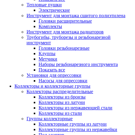
Тепловые пушки
Электрические
Инструмент для монтажа сшитого полиэтилена
Головки расширительные
Комплекты
Инструмент для монтажа радиаторов
Трубогибы, труборезы и резьбонарезной
инструмент
Головки резьбонарезные
Клуппы
Метчики
Наборы резьбонарезного инструмента
Показать все
Установки для опрессовки
Насосы для опрессовки
Коллекторы и коллекторные группы
Коллекторы распределительные
Коллекторы из бронзы
Коллекторы из латуни
Коллекторы из нержавеющей стали
Коллекторы из стали
Группы коллекторные
Коллекторные группы из латуни
Коллекторные группы из нержавейки
Под адаптер