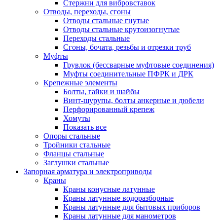
Стержни для вибровставок
Отводы, переходы, сгоны
Отводы стальные гнутые
Отводы стальные крутоизогнутые
Переходы стальные
Сгоны, бочата, резьбы и отрезки труб
Муфты
Грувлок (бессварные муфтовые соединения)
Муфты соединительные ПФРК и ДРК
Крепежные элементы
Болты, гайки и шайбы
Винт-шурупы, болты анкерные и дюбели
Перфорированный крепеж
Хомуты
Показать все
Опоры стальные
Тройники стальные
Фланцы стальные
Заглушки стальные
Запорная арматура и электроприводы
Краны
Краны конусные латунные
Краны латунные водоразборные
Краны латунные для бытовых приборов
Краны латунные для манометров