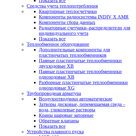
Показать все
Средства учета теплопотребления
Квартирные теплосчетчики
Компоненты радиосистемы INDIV X AMR
Компоненты сбора данных
Радиаторные счетчики–распределители для
индивидуального учета
Показать все
Теплообменное оборудование
Дополнительные компоненты для
пластинчатых теплообменников
Паяные пластинчатые теплообменники
двухходовые XB
Паяные пластинчатые теплообменники
одноходовые ХВ
Разборные пластинчатые теплообменники
одноходовые ХG
Трубопроводная арматура
Воздухоотводчики автоматические
Затворы дисковые, перемещаемая среда –
вода, гликолевые растворы
Краны шаровые запорные
Обратные клапаны
Показать все
Устройства плавного пуска