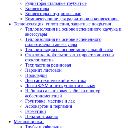
Радиаторы стальные трубчатые
Конвекторы
Конвекторы внутрипольные
Комплектующие для радиаторов и конвекторов
Теплоизоляция, уплотнения, защитные покрытия
Теплоизоляция на основе вспененного каучука и
аксессуары
Теплоизоляция на основе вспененного
полиэтилена и аксессуары
Теплоизоляция на основе минеральной ваты
Стеклоткань, фольгоизол, гидростеклоизол и
стеклопластик
Техпластина резиновая
Паронит листовой
Прокладки
Лен сантехнический и мастика
Лента ФУМ и нить уплотнительная
Набивка сальниковая, каболка и шнур
асбестоцементный
Грунтовка, мастика и лак
Асбокартон и пергамин
Герметики
Пена монтажная
Металлопрокат
Трубы профильные