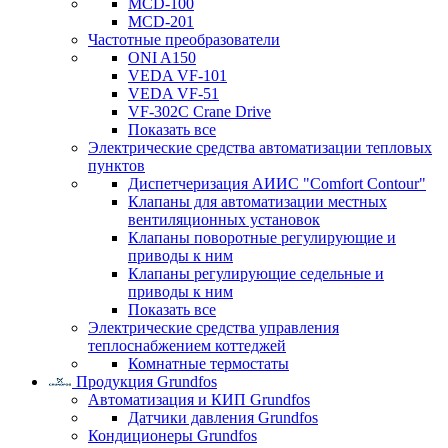
MCD-100
MCD-201
Частотные преобразователи
ONI A150
VEDA VF-101
VEDA VF-51
VF-302C Crane Drive
Показать все
Электрические средства автоматизации тепловых
пунктов
Диспетчеризация АИИС "Comfort Contour"
Клапаны для автоматизации местных
вентиляционных установок
Клапаны поворотные регулирующие и
приводы к ним
Клапаны регулирующие седельные и
приводы к ним
Показать все
Электрические средства управления
теплоснабжением коттеджей
Комнатные термостаты
Продукция Grundfos
Автоматизация и КИП Grundfos
Датчики давления Grundfos
Кондиционеры Grundfos