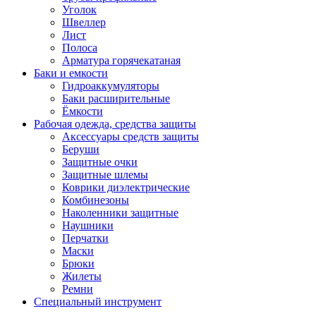
Уголок
Швеллер
Лист
Полоса
Арматура горячекатаная
Баки и емкости
Гидроаккумуляторы
Баки расширительные
Ёмкости
Рабочая одежда, средства защиты
Аксессуары средств защиты
Беруши
Защитные очки
Защитные шлемы
Коврики диэлектрические
Комбинезоны
Наколенники защитные
Наушники
Перчатки
Маски
Брюки
Жилеты
Ремни
Специальный инструмент