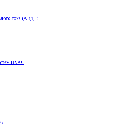
ного тока (АВДТ)
истем HVAC
У)