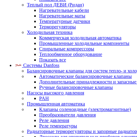
Теплый пол ДЕВИ (Ридан)
Нагревательные кабели
Нагревательные маты
Температурные датчики
Терморегуляторы
Холодильная техника
Коммерческая холодильная автоматика
Промышленные холодильные компоненты
Спиральные компрессоры
Теплообменное оборудование
Показать все
Системы Danfoss
Балансировочные клапаны для систем тепло- и хол
Автоматические балансировочные клапаны
Дополнительные принадлежности и запасные
Ручные балансировочные клапаны
Насосы высокого давления
PAH
Промышленная автоматика
Клапаны соленоидные (электромагнитные)
Преобразователи давления
Реле давления
Реле температуры
Радиаторные терморегуляторы и запорные радиато
Дроссели для отопительных приборов однотр