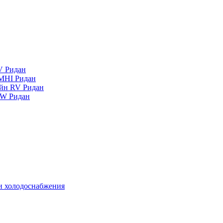
V Ридан
MHI Ридан
айн RV Ридан
RW Ридан
 и холодоснабжения