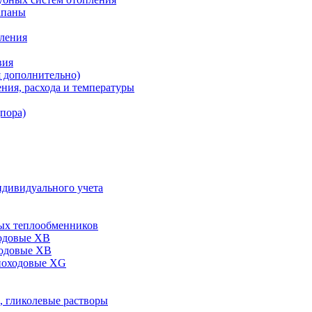
апаны
пления
вия
я дополнительно)
ния, расхода и температуры
дпора)
ндивидуального учета
ых теплообменников
одовые XB
ходовые ХВ
ноходовые ХG
, гликолевые растворы