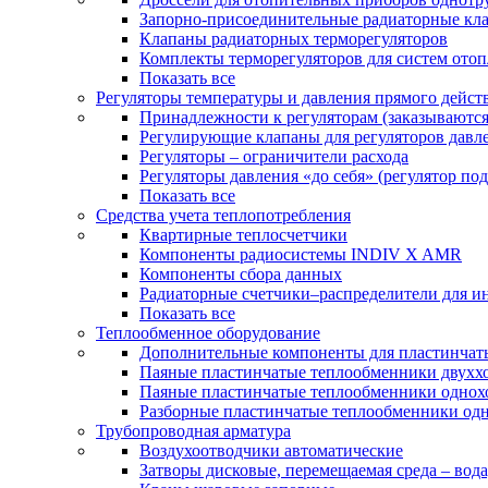
Запорно-присоединительные радиаторные кл
Клапаны радиаторных терморегуляторов
Комплекты терморегуляторов для систем ото
Показать все
Регуляторы температуры и давления прямого дейст
Принадлежности к регуляторам (заказываютс
Регулирующие клапаны для регуляторов давле
Регуляторы – ограничители расхода
Регуляторы давления «до себя» (регулятор по
Показать все
Средства учета теплопотребления
Квартирные теплосчетчики
Компоненты радиосистемы INDIV X AMR
Компоненты сбора данных
Радиаторные счетчики–распределители для и
Показать все
Теплообменное оборудование
Дополнительные компоненты для пластинчат
Паяные пластинчатые теплообменники двухх
Паяные пластинчатые теплообменники одно
Разборные пластинчатые теплообменники од
Трубопроводная арматура
Воздухоотводчики автоматические
Затворы дисковые, перемещаемая среда – вода