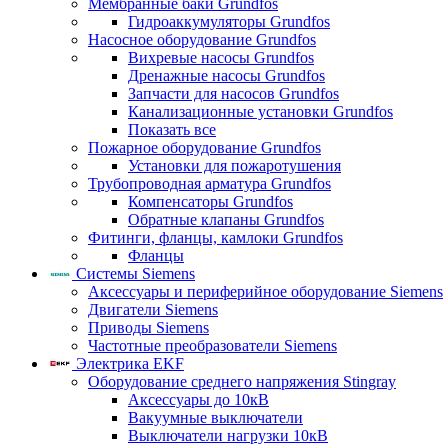
Мембранные баки Grundfos
Гидроаккумуляторы Grundfos
Насосное оборудование Grundfos
Вихревые насосы Grundfos
Дренажные насосы Grundfos
Запчасти для насосов Grundfos
Канализационные установки Grundfos
Показать все
Пожарное оборудование Grundfos
Установки для пожаротушения
Трубопроводная арматура Grundfos
Компенсаторы Grundfos
Обратные клапаны Grundfos
Фитинги, фланцы, камлоки Grundfos
Фланцы
Системы Siemens
Аксессуары и периферийное оборудование Siemens
Двигатели Siemens
Приводы Siemens
Частотные преобразователи Siemens
Электрика EKF
Оборудование среднего напряжения Stingray
Аксессуары до 10кВ
Вакуумные выключатели
Выключатели нагрузки 10кВ