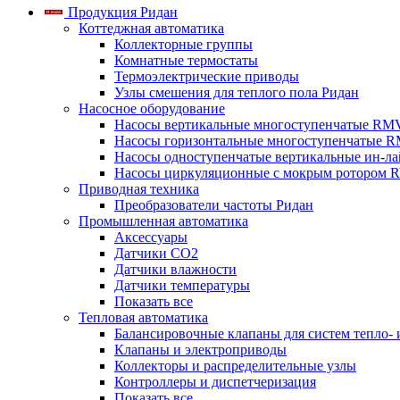
Продукция Ридан
Коттеджная автоматика
Коллекторные группы
Комнатные термостаты
Термоэлектрические приводы
Узлы смешения для теплого пола Ридан
Насосное оборудование
Насосы вертикальные многоступенчатые RM
Насосы горизонтальные многоступенчатые R
Насосы одноступенчатые вертикальные ин-л
Насосы циркуляционные с мокрым ротором 
Приводная техника
Преобразователи частоты Ридан
Промышленная автоматика
Аксессуары
Датчики CO2
Датчики влажности
Датчики температуры
Показать все
Тепловая автоматика
Балансировочные клапаны для систем тепло-
Клапаны и электроприводы
Коллекторы и распределительные узлы
Контроллеры и диспетчеризация
Показать все