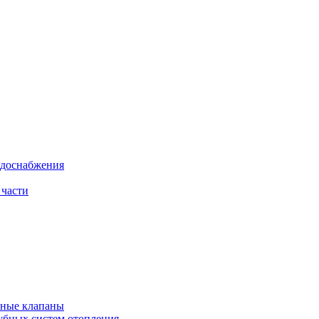
одоснабжения
 части
рные клапаны
убных систем отопления