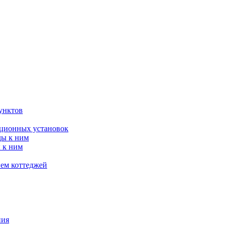
унктов
яционных установок
ды к ним
 к ним
ием коттеджей
ния