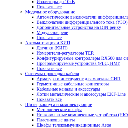
Изоляторы до 10кВ
Показать все
Модульное оборудование
Автоматические выключатели дифференциаль
Выключатели дифференциального тока (УЗО)
Дополнительные устройства на DIN-рейку
Модульное реле
Показать все
Автоматизация и КИП
Датчики (КИП)
Измерители-регуляторы TER
Конфигурируемые контроллеры RX500 для с
Программируемые устройства (PLC, HMI)
Показать все
Системы прокладки кабеля
Арматура и инструмент для монтажа СИП
Герметичные кабельные коннекторы
Кабельные каналы и аксессуары
Лотки металлические и аксессуары EKF-Line
Показать все
Щиты, корпуса и комплектующие
Металлические шкафы
Низковольтные комплектные устройства (НК
Пластиковые щиты
Шкафы телекоммуникационные Astra