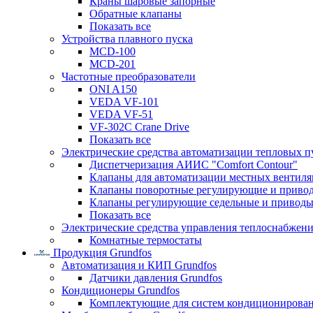
Краны шаровые запорные
Обратные клапаны
Показать все
Устройства плавного пуска
MCD-100
MCD-201
Частотные преобразователи
ONI A150
VEDA VF-101
VEDA VF-51
VF-302C Crane Drive
Показать все
Электрические средства автоматизации тепловых п
Диспетчеризация АИИС "Comfort Contour"
Клапаны для автоматизации местных вентил
Клапаны поворотные регулирующие и приво
Клапаны регулирующие седельные и приводы
Показать все
Электрические средства управления теплоснабжен
Комнатные термостаты
Продукция Grundfos
Автоматизация и КИП Grundfos
Датчики давления Grundfos
Кондиционеры Grundfos
Комплектующие для систем кондиционирова