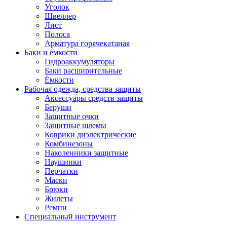
Уголок
Швеллер
Лист
Полоса
Арматура горячекатаная
Баки и емкости
Гидроаккумуляторы
Баки расширительные
Ёмкости
Рабочая одежда, средства защиты
Аксессуары средств защиты
Беруши
Защитные очки
Защитные шлемы
Коврики диэлектрические
Комбинезоны
Наколенники защитные
Наушники
Перчатки
Маски
Брюки
Жилеты
Ремни
Специальный инструмент