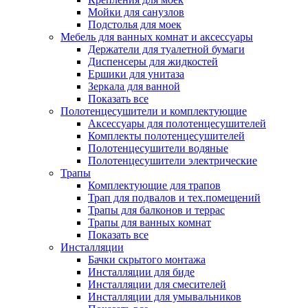
Мойки для санузлов
Подстолья для моек
Мебель для ванных комнат и аксессуары
Держатели для туалетной бумаги
Диспенсеры для жидкостей
Ершики для унитаза
Зеркала для ванной
Показать все
Полотенцесушители и комплектующие
Аксессуары для полотенцесушителей
Комплекты полотенцесушителей
Полотенцесушители водяные
Полотенцесушители электрические
Трапы
Комплектующие для трапов
Трап для подвалов и тех.помещений
Трапы для балконов и террас
Трапы для ванных комнат
Показать все
Инсталляции
Бачки скрытого монтажа
Инсталляции для биде
Инсталляции для смесителей
Инсталляции для умывальников