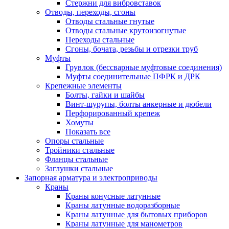
Стержни для вибровставок
Отводы, переходы, сгоны
Отводы стальные гнутые
Отводы стальные крутоизогнутые
Переходы стальные
Сгоны, бочата, резьбы и отрезки труб
Муфты
Грувлок (бессварные муфтовые соединения)
Муфты соединительные ПФРК и ДРК
Крепежные элементы
Болты, гайки и шайбы
Винт-шурупы, болты анкерные и дюбели
Перфорированный крепеж
Хомуты
Показать все
Опоры стальные
Тройники стальные
Фланцы стальные
Заглушки стальные
Запорная арматура и электроприводы
Краны
Краны конусные латунные
Краны латунные водоразборные
Краны латунные для бытовых приборов
Краны латунные для манометров