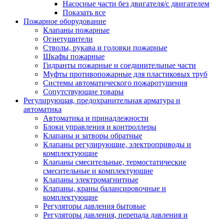
Насосные части без двигателя/с двигателем
Показать все
Пожарное оборудование
Клапаны пожарные
Огнетушители
Стволы, рукава и головки пожарные
Шкафы пожарные
Гидранты пожарные и соединительные части
Муфты противопожарные для пластиковых труб
Системы автоматического пожаротушения
Сопутствующие товары
Регулирующая, предохранительная арматура и
автоматика
Автоматика и принадлежности
Блоки управления и контроллеры
Клапаны и затворы обратные
Клапаны регулирующие, электроприводы и
комплектующие
Клапаны смесительные, термостатические
смесительные и комплектующие
Клапаны электромагнитные
Клапаны, краны балансировочные и
комплектующие
Регуляторы давления бытовые
Регуляторы давления, перепада давления и