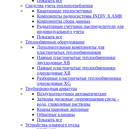
Показать все
Средства учета теплопотребления
Квартирные теплосчетчики
Компоненты радиосистемы INDIV X AMR
Компоненты сбора данных
Радиаторные счетчики–распределители для
индивидуального учета
Показать все
Теплообменное оборудование
Дополнительные компоненты для
пластинчатых теплообменников
Паяные пластинчатые теплообменники
двухходовые XB
Паяные пластинчатые теплообменники
одноходовые ХВ
Разборные пластинчатые теплообменники
одноходовые ХG
Трубопроводная арматура
Воздухоотводчики автоматические
Затворы дисковые, перемещаемая среда –
вода, гликолевые растворы
Краны шаровые запорные
Обратные клапаны
Показать все
Устройства плавного пуска