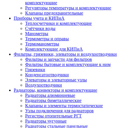
комплектующие
Регуляторы температуры и комплектующие
Клапаны предохранительные
Приборы учета и КИПиА
Теплосчетчики и комплектующие
Счётчики воды
Манометры
Термометры и оправы
Термоманометры
Комплектующие для КИПиА
Фильтры, грязевики, элеваторы и воздухоотводчики
Фильтры и запчасти для фильтров
Фильтры бытовые и комплектующие к ним
Грязевики
Конденсатоотводчики
Элеваторы и элеваторные узлы
Воздухоотводчики
Радиаторы, конвекторы и комплектующие
Радиаторы алюминиевые
Радиаторы биметаллические
Клапаны и элементы термостатические
Узлы подключения для радиаторов
Регистры отопительные РГТ
Радиаторы чугунные
Радиаторы стальные панельные