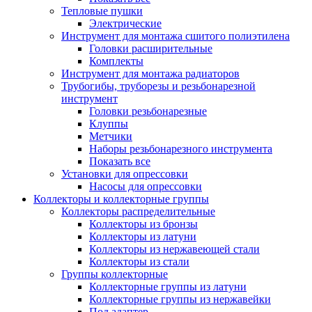
Тепловые пушки
Электрические
Инструмент для монтажа сшитого полиэтилена
Головки расширительные
Комплекты
Инструмент для монтажа радиаторов
Трубогибы, труборезы и резьбонарезной
инструмент
Головки резьбонарезные
Клуппы
Метчики
Наборы резьбонарезного инструмента
Показать все
Установки для опрессовки
Насосы для опрессовки
Коллекторы и коллекторные группы
Коллекторы распределительные
Коллекторы из бронзы
Коллекторы из латуни
Коллекторы из нержавеющей стали
Коллекторы из стали
Группы коллекторные
Коллекторные группы из латуни
Коллекторные группы из нержавейки
Под адаптер