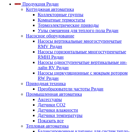
Продукция Ридан
Коттеджная автоматика
Коллекторные группы
Комнатные термостаты
Термоэлектрические приводы
Узлы смешения для теплого пола Ридан
Насосное оборудование
Насосы вертикальные многоступенчатые
RMV Ридан
Насосы горизонтальные многоступенчатые
RMHI Ридан
Насосы одноступенчатые вертикальные ин-
лайн RV Ридан
Насосы циркуляционные с мокрым ротором
RW Ридан
Приводная техника
Преобразователи частоты Ридан
Промышленная автоматика
Аксессуары
Датчики CO2
Датчики влажности
Датчики температуры
Показать все
Тепловая автоматика
Балансировочные клапаны для систем тепло-