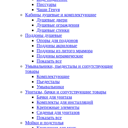
Писсуары
Чаши Генуя
Кабины душевые и комплектующие
Душевые двери
Душевые ограждения
Душевые стенки
Поддоны душевые
Опоры для поддонов
Поддоны акриловые
Поддоны из литого мрамора
Поддоны керамические
Показать все
Умывальники, пьедесталы и сопутствующие
товары
Комплектующие
Пьедесталы
Умывальники
Унитазы, бачки и сопутствующие товары
Бачки для унитаза
Комплекты для инсталляций
Крепежные элементы
Сиденья для унитазов
Показать все
Мойки и подстолья
Крепления для моек