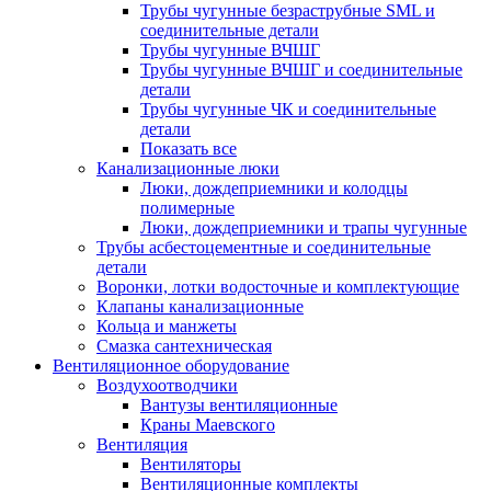
Трубы чугунные безраструбные SML и
соединительные детали
Трубы чугунные ВЧШГ
Трубы чугунные ВЧШГ и соединительные
детали
Трубы чугунные ЧК и соединительные
детали
Показать все
Канализационные люки
Люки, дождеприемники и колодцы
полимерные
Люки, дождеприемники и трапы чугунные
Трубы асбестоцементные и соединительные
детали
Воронки, лотки водосточные и комплектующие
Клапаны канализационные
Кольца и манжеты
Смазка сантехническая
Вентиляционное оборудование
Воздухоотводчики
Вантузы вентиляционные
Краны Маевского
Вентиляция
Вентиляторы
Вентиляционные комплекты