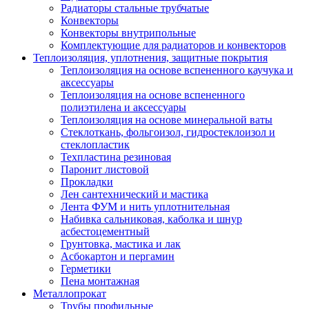
Радиаторы стальные трубчатые
Конвекторы
Конвекторы внутрипольные
Комплектующие для радиаторов и конвекторов
Теплоизоляция, уплотнения, защитные покрытия
Теплоизоляция на основе вспененного каучука и
аксессуары
Теплоизоляция на основе вспененного
полиэтилена и аксессуары
Теплоизоляция на основе минеральной ваты
Стеклоткань, фольгоизол, гидростеклоизол и
стеклопластик
Техпластина резиновая
Паронит листовой
Прокладки
Лен сантехнический и мастика
Лента ФУМ и нить уплотнительная
Набивка сальниковая, каболка и шнур
асбестоцементный
Грунтовка, мастика и лак
Асбокартон и пергамин
Герметики
Пена монтажная
Металлопрокат
Трубы профильные