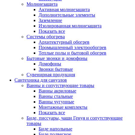
Молниезащита
Активная молниезащита
Дополнительные элементы
Заземление
Изолированная молниезащита
Показать все
Системы обогрева
Архитектурный обогрев
Промышленный электрообогрев
Теплые полы и бытовой обогрев
Бытовые звонки и домофоны
Домофоны
Звонки бытовые
Сувенирная продукция
Сантехника для санузлов
Ванны и сопутствующие товары
Ванны акриловые
Ванны стальные
Ванны чугунные
Монтажные комплекты
Показать все
Биде, писсуары, чаши Генуя и сопутствующие
товары
Биде напольные
Биде подвесное