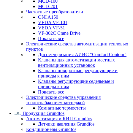
MCD-100
MCD-201
Частотные преобразователи
ONI A150
VEDA VF-101
VEDA VF-51
VF-302C Crane Drive
Показать все
Электрические средства автоматизации тепловых
пунктов
Диспетчеризация АИИС "Comfort Contour"
Клапаны для автоматизации местных
вентиляционных установок
Клапаны поворотные регулирующие и
приводы к ним
Клапаны регулирующие седельные и
приводы к ним
Показать все
Электрические средства управления
теплоснабжением коттеджей
Комнатные термостаты
Продукция Grundfos
Автоматизация и КИП Grundfos
Датчики давления Grundfos
Кондиционеры Grundfos