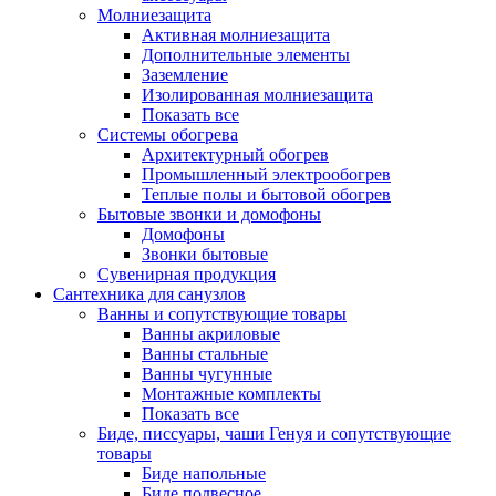
Молниезащита
Активная молниезащита
Дополнительные элементы
Заземление
Изолированная молниезащита
Показать все
Системы обогрева
Архитектурный обогрев
Промышленный электрообогрев
Теплые полы и бытовой обогрев
Бытовые звонки и домофоны
Домофоны
Звонки бытовые
Сувенирная продукция
Сантехника для санузлов
Ванны и сопутствующие товары
Ванны акриловые
Ванны стальные
Ванны чугунные
Монтажные комплекты
Показать все
Биде, писсуары, чаши Генуя и сопутствующие
товары
Биде напольные
Биде подвесное