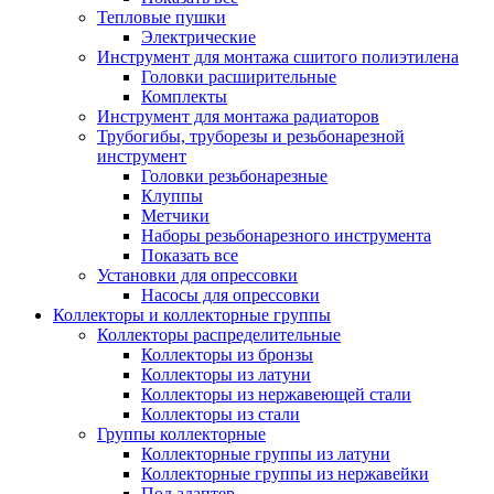
Тепловые пушки
Электрические
Инструмент для монтажа сшитого полиэтилена
Головки расширительные
Комплекты
Инструмент для монтажа радиаторов
Трубогибы, труборезы и резьбонарезной
инструмент
Головки резьбонарезные
Клуппы
Метчики
Наборы резьбонарезного инструмента
Показать все
Установки для опрессовки
Насосы для опрессовки
Коллекторы и коллекторные группы
Коллекторы распределительные
Коллекторы из бронзы
Коллекторы из латуни
Коллекторы из нержавеющей стали
Коллекторы из стали
Группы коллекторные
Коллекторные группы из латуни
Коллекторные группы из нержавейки
Под адаптер