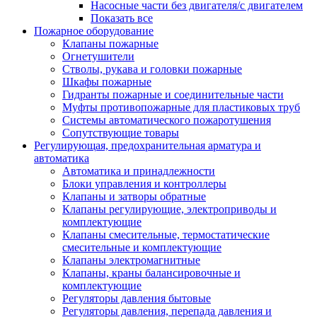
Насосные части без двигателя/с двигателем
Показать все
Пожарное оборудование
Клапаны пожарные
Огнетушители
Стволы, рукава и головки пожарные
Шкафы пожарные
Гидранты пожарные и соединительные части
Муфты противопожарные для пластиковых труб
Системы автоматического пожаротушения
Сопутствующие товары
Регулирующая, предохранительная арматура и
автоматика
Автоматика и принадлежности
Блоки управления и контроллеры
Клапаны и затворы обратные
Клапаны регулирующие, электроприводы и
комплектующие
Клапаны смесительные, термостатические
смесительные и комплектующие
Клапаны электромагнитные
Клапаны, краны балансировочные и
комплектующие
Регуляторы давления бытовые
Регуляторы давления, перепада давления и