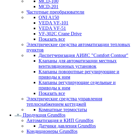
MCD-100
MCD-201
Частотные преобразователи
ONI A150
VEDA VF-101
VEDA VF-51
VF-302C Crane Drive
Показать все
Электрические средства автоматизации тепловых
пунктов
Диспетчеризация АИИС "Comfort Contour"
Клапаны для автоматизации местных
вентиляционных установок
Клапаны поворотные регулирующие и
приводы к ним
Клапаны регулирующие седельные и
приводы к ним
Показать все
Электрические средства управления
теплоснабжением коттеджей
Комнатные термостаты
Продукция Grundfos
Автоматизация и КИП Grundfos
Датчики давления Grundfos
Кондиционеры Grundfos