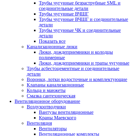
Трубы чугунные безраструбные SML и
соединительные детали
Трубы чугунные ВЧШГ
Трубы чугунные ВЧШГ и соединительные
детали
Трубы чугунные ЧК и соединительные
детали
Показать все
Канализационные люки
Люки, дождеприемники и колодцы
полимерные
Люки, дождеприемники и трапы чугунные
Трубы асбестоцементные и соединительные
детали
Воронки, лотки водосточные и комплектующие
Клапаны канализационные
Кольца и манжеты
Смазка сантехническая
Вентиляционное оборудование
Воздухоотводчики
Вантузы вентиляционные
Краны Маевского
Вентиляция
Вентиляторы
Вентиляционные комплекты