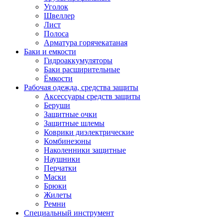
Уголок
Швеллер
Лист
Полоса
Арматура горячекатаная
Баки и емкости
Гидроаккумуляторы
Баки расширительные
Ёмкости
Рабочая одежда, средства защиты
Аксессуары средств защиты
Беруши
Защитные очки
Защитные шлемы
Коврики диэлектрические
Комбинезоны
Наколенники защитные
Наушники
Перчатки
Маски
Брюки
Жилеты
Ремни
Специальный инструмент