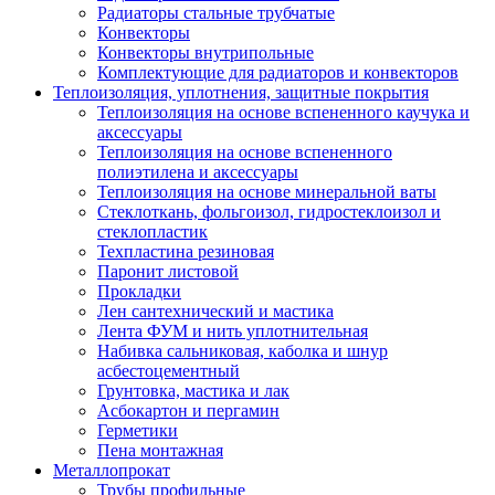
Радиаторы стальные трубчатые
Конвекторы
Конвекторы внутрипольные
Комплектующие для радиаторов и конвекторов
Теплоизоляция, уплотнения, защитные покрытия
Теплоизоляция на основе вспененного каучука и
аксессуары
Теплоизоляция на основе вспененного
полиэтилена и аксессуары
Теплоизоляция на основе минеральной ваты
Стеклоткань, фольгоизол, гидростеклоизол и
стеклопластик
Техпластина резиновая
Паронит листовой
Прокладки
Лен сантехнический и мастика
Лента ФУМ и нить уплотнительная
Набивка сальниковая, каболка и шнур
асбестоцементный
Грунтовка, мастика и лак
Асбокартон и пергамин
Герметики
Пена монтажная
Металлопрокат
Трубы профильные