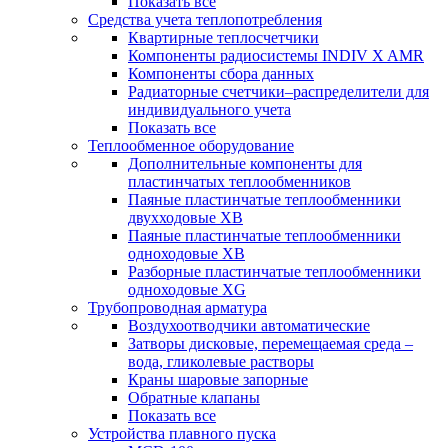
Показать все
Средства учета теплопотребления
Квартирные теплосчетчики
Компоненты радиосистемы INDIV X AMR
Компоненты сбора данных
Радиаторные счетчики–распределители для
индивидуального учета
Показать все
Теплообменное оборудование
Дополнительные компоненты для
пластинчатых теплообменников
Паяные пластинчатые теплообменники
двухходовые XB
Паяные пластинчатые теплообменники
одноходовые ХВ
Разборные пластинчатые теплообменники
одноходовые ХG
Трубопроводная арматура
Воздухоотводчики автоматические
Затворы дисковые, перемещаемая среда –
вода, гликолевые растворы
Краны шаровые запорные
Обратные клапаны
Показать все
Устройства плавного пуска