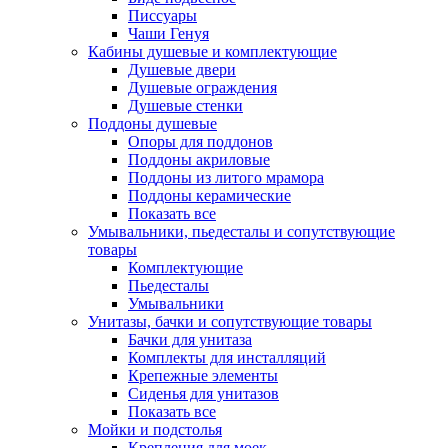
Писсуары
Чаши Генуя
Кабины душевые и комплектующие
Душевые двери
Душевые ограждения
Душевые стенки
Поддоны душевые
Опоры для поддонов
Поддоны акриловые
Поддоны из литого мрамора
Поддоны керамические
Показать все
Умывальники, пьедесталы и сопутствующие
товары
Комплектующие
Пьедесталы
Умывальники
Унитазы, бачки и сопутствующие товары
Бачки для унитаза
Комплекты для инсталляций
Крепежные элементы
Сиденья для унитазов
Показать все
Мойки и подстолья
Крепления для моек