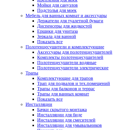
Мойки для санузлов
Подстолья для моек
Мебель для ванных комнат и аксессуары
Держатели для туалетной бумаги
Диспенсеры для жидкостей
Ершики для унитаза
Зеркала для ванной
Показать все
Полотенцесушители и комплектующие
Аксессуары для полотенцесушителей
Комплекты полотенцесушителей
Полотенцесушители водяные
Полотенцесушители электрические
Трапы
Комплектующие для трапов
Трап для подвалов и тех.помещений
Трапы для балконов и террас
Трапы для ванных комнат
Показать все
Инсталляции
Бачки скрытого монтажа
Инсталляции для биде
Инсталляции для смесителей
Инсталляции для умывальников