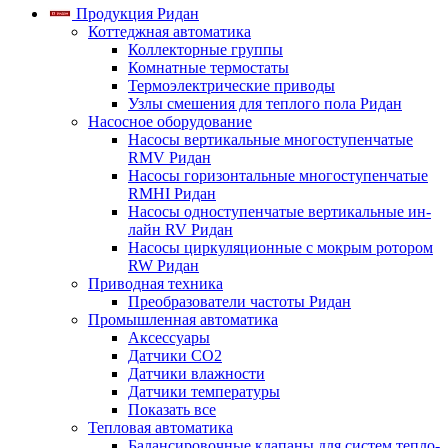
Продукция Ридан
Коттеджная автоматика
Коллекторные группы
Комнатные термостаты
Термоэлектрические приводы
Узлы смешения для теплого пола Ридан
Насосное оборудование
Насосы вертикальные многоступенчатые
RMV Ридан
Насосы горизонтальные многоступенчатые
RMHI Ридан
Насосы одноступенчатые вертикальные ин-
лайн RV Ридан
Насосы циркуляционные с мокрым ротором
RW Ридан
Приводная техника
Преобразователи частоты Ридан
Промышленная автоматика
Аксессуары
Датчики CO2
Датчики влажности
Датчики температуры
Показать все
Тепловая автоматика
Балансировочные клапаны для систем тепло-