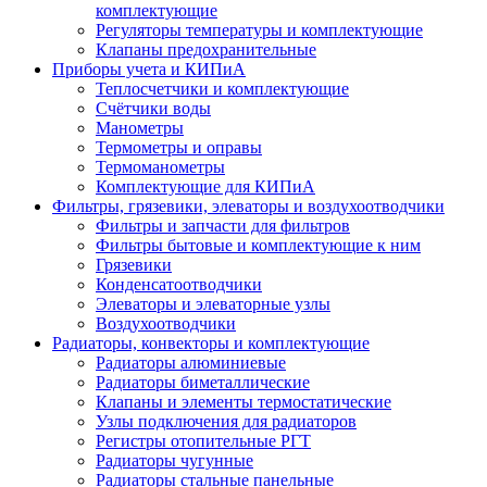
комплектующие
Регуляторы температуры и комплектующие
Клапаны предохранительные
Приборы учета и КИПиА
Теплосчетчики и комплектующие
Счётчики воды
Манометры
Термометры и оправы
Термоманометры
Комплектующие для КИПиА
Фильтры, грязевики, элеваторы и воздухоотводчики
Фильтры и запчасти для фильтров
Фильтры бытовые и комплектующие к ним
Грязевики
Конденсатоотводчики
Элеваторы и элеваторные узлы
Воздухоотводчики
Радиаторы, конвекторы и комплектующие
Радиаторы алюминиевые
Радиаторы биметаллические
Клапаны и элементы термостатические
Узлы подключения для радиаторов
Регистры отопительные РГТ
Радиаторы чугунные
Радиаторы стальные панельные