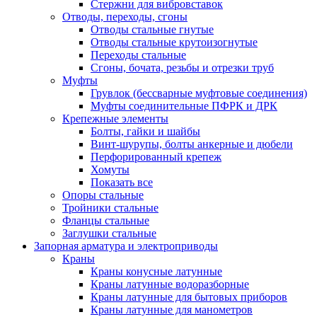
Стержни для вибровставок
Отводы, переходы, сгоны
Отводы стальные гнутые
Отводы стальные крутоизогнутые
Переходы стальные
Сгоны, бочата, резьбы и отрезки труб
Муфты
Грувлок (бессварные муфтовые соединения)
Муфты соединительные ПФРК и ДРК
Крепежные элементы
Болты, гайки и шайбы
Винт-шурупы, болты анкерные и дюбели
Перфорированный крепеж
Хомуты
Показать все
Опоры стальные
Тройники стальные
Фланцы стальные
Заглушки стальные
Запорная арматура и электроприводы
Краны
Краны конусные латунные
Краны латунные водоразборные
Краны латунные для бытовых приборов
Краны латунные для манометров