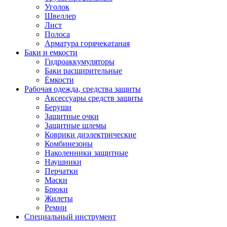
Уголок
Швеллер
Лист
Полоса
Арматура горячекатаная
Баки и емкости
Гидроаккумуляторы
Баки расширительные
Ёмкости
Рабочая одежда, средства защиты
Аксессуары средств защиты
Беруши
Защитные очки
Защитные шлемы
Коврики диэлектрические
Комбинезоны
Наколенники защитные
Наушники
Перчатки
Маски
Брюки
Жилеты
Ремни
Специальный инструмент