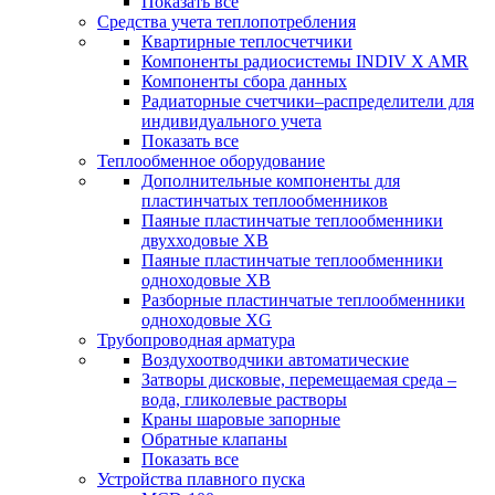
Показать все
Средства учета теплопотребления
Квартирные теплосчетчики
Компоненты радиосистемы INDIV X AMR
Компоненты сбора данных
Радиаторные счетчики–распределители для
индивидуального учета
Показать все
Теплообменное оборудование
Дополнительные компоненты для
пластинчатых теплообменников
Паяные пластинчатые теплообменники
двухходовые XB
Паяные пластинчатые теплообменники
одноходовые ХВ
Разборные пластинчатые теплообменники
одноходовые ХG
Трубопроводная арматура
Воздухоотводчики автоматические
Затворы дисковые, перемещаемая среда –
вода, гликолевые растворы
Краны шаровые запорные
Обратные клапаны
Показать все
Устройства плавного пуска