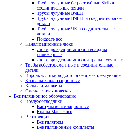
Трубы чугунные безраструбные SML и
соединительные детали
Трубы чугунные ВЧШГ
Трубы чугунные ВЧШГ и соединительные
детали
Трубы чугунные ЧК и соединительные
детали
Показать все
Канализационные люки
Люки, дождеприемники и колодцы
полимерные
Люки, дождеприемники и трапы чугунные
Трубы асбестоцементные и соединительные
детали
Воронки, лотки водосточные и комплектующие
Клапаны канализационные
Кольца и манжеты
Смазка сантехническая
Вентиляционное оборудование
Воздухоотводчики
Вантузы вентиляционные
Краны Маевского
Вентиляция
Вентиляторы
Вентиляционные комплекты