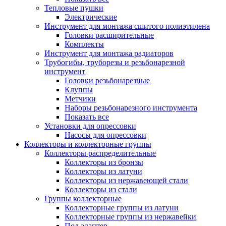
Тепловые пушки
Электрические
Инструмент для монтажа сшитого полиэтилена
Головки расширительные
Комплекты
Инструмент для монтажа радиаторов
Трубогибы, труборезы и резьбонарезной
инструмент
Головки резьбонарезные
Клуппы
Метчики
Наборы резьбонарезного инструмента
Показать все
Установки для опрессовки
Насосы для опрессовки
Коллекторы и коллекторные группы
Коллекторы распределительные
Коллекторы из бронзы
Коллекторы из латуни
Коллекторы из нержавеющей стали
Коллекторы из стали
Группы коллекторные
Коллекторные группы из латуни
Коллекторные группы из нержавейки
Под адаптер