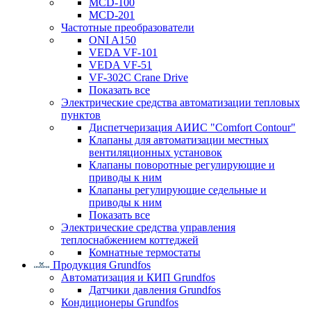
MCD-100
MCD-201
Частотные преобразователи
ONI A150
VEDA VF-101
VEDA VF-51
VF-302C Crane Drive
Показать все
Электрические средства автоматизации тепловых
пунктов
Диспетчеризация АИИС "Comfort Contour"
Клапаны для автоматизации местных
вентиляционных установок
Клапаны поворотные регулирующие и
приводы к ним
Клапаны регулирующие седельные и
приводы к ним
Показать все
Электрические средства управления
теплоснабжением коттеджей
Комнатные термостаты
Продукция Grundfos
Автоматизация и КИП Grundfos
Датчики давления Grundfos
Кондиционеры Grundfos