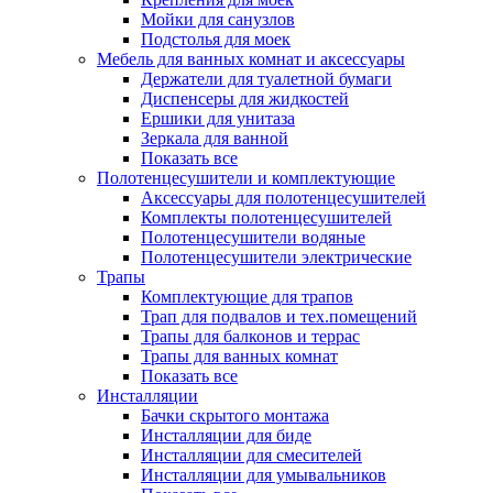
Мойки для санузлов
Подстолья для моек
Мебель для ванных комнат и аксессуары
Держатели для туалетной бумаги
Диспенсеры для жидкостей
Ершики для унитаза
Зеркала для ванной
Показать все
Полотенцесушители и комплектующие
Аксессуары для полотенцесушителей
Комплекты полотенцесушителей
Полотенцесушители водяные
Полотенцесушители электрические
Трапы
Комплектующие для трапов
Трап для подвалов и тех.помещений
Трапы для балконов и террас
Трапы для ванных комнат
Показать все
Инсталляции
Бачки скрытого монтажа
Инсталляции для биде
Инсталляции для смесителей
Инсталляции для умывальников