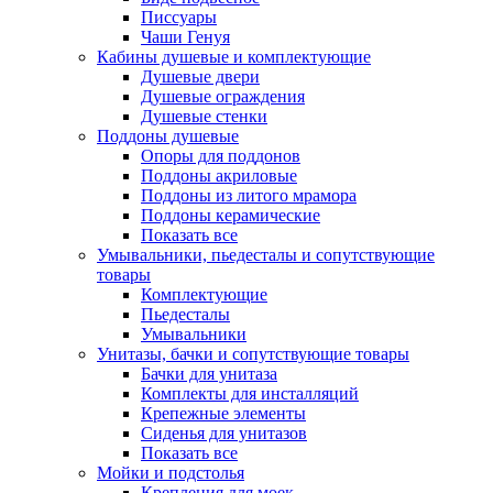
Писсуары
Чаши Генуя
Кабины душевые и комплектующие
Душевые двери
Душевые ограждения
Душевые стенки
Поддоны душевые
Опоры для поддонов
Поддоны акриловые
Поддоны из литого мрамора
Поддоны керамические
Показать все
Умывальники, пьедесталы и сопутствующие
товары
Комплектующие
Пьедесталы
Умывальники
Унитазы, бачки и сопутствующие товары
Бачки для унитаза
Комплекты для инсталляций
Крепежные элементы
Сиденья для унитазов
Показать все
Мойки и подстолья
Крепления для моек