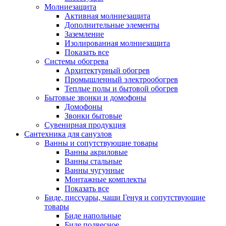
Молниезащита
Активная молниезащита
Дополнительные элементы
Заземление
Изолированная молниезащита
Показать все
Системы обогрева
Архитектурный обогрев
Промышленный электрообогрев
Теплые полы и бытовой обогрев
Бытовые звонки и домофоны
Домофоны
Звонки бытовые
Сувенирная продукция
Сантехника для санузлов
Ванны и сопутствующие товары
Ванны акриловые
Ванны стальные
Ванны чугунные
Монтажные комплекты
Показать все
Биде, писсуары, чаши Генуя и сопутствующие
товары
Биде напольные
Биде подвесное