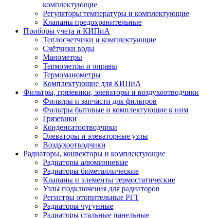
комплектующие
Регуляторы температуры и комплектующие
Клапаны предохранительные
Приборы учета и КИПиА
Теплосчетчики и комплектующие
Счётчики воды
Манометры
Термометры и оправы
Термоманометры
Комплектующие для КИПиА
Фильтры, грязевики, элеваторы и воздухоотводчики
Фильтры и запчасти для фильтров
Фильтры бытовые и комплектующие к ним
Грязевики
Конденсатоотводчики
Элеваторы и элеваторные узлы
Воздухоотводчики
Радиаторы, конвекторы и комплектующие
Радиаторы алюминиевые
Радиаторы биметаллические
Клапаны и элементы термостатические
Узлы подключения для радиаторов
Регистры отопительные РГТ
Радиаторы чугунные
Радиаторы стальные панельные