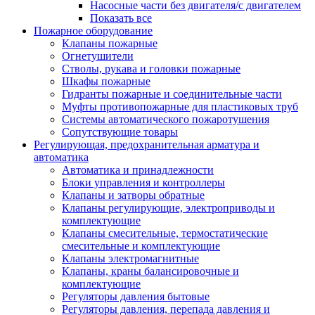
Насосные части без двигателя/с двигателем
Показать все
Пожарное оборудование
Клапаны пожарные
Огнетушители
Стволы, рукава и головки пожарные
Шкафы пожарные
Гидранты пожарные и соединительные части
Муфты противопожарные для пластиковых труб
Системы автоматического пожаротушения
Сопутствующие товары
Регулирующая, предохранительная арматура и
автоматика
Автоматика и принадлежности
Блоки управления и контроллеры
Клапаны и затворы обратные
Клапаны регулирующие, электроприводы и
комплектующие
Клапаны смесительные, термостатические
смесительные и комплектующие
Клапаны электромагнитные
Клапаны, краны балансировочные и
комплектующие
Регуляторы давления бытовые
Регуляторы давления, перепада давления и