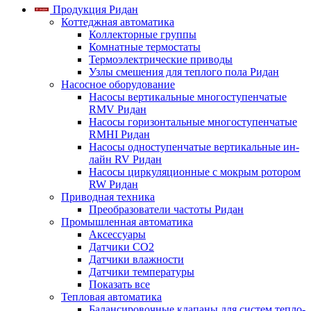
Продукция Ридан
Коттеджная автоматика
Коллекторные группы
Комнатные термостаты
Термоэлектрические приводы
Узлы смешения для теплого пола Ридан
Насосное оборудование
Насосы вертикальные многоступенчатые
RMV Ридан
Насосы горизонтальные многоступенчатые
RMHI Ридан
Насосы одноступенчатые вертикальные ин-
лайн RV Ридан
Насосы циркуляционные с мокрым ротором
RW Ридан
Приводная техника
Преобразователи частоты Ридан
Промышленная автоматика
Аксессуары
Датчики CO2
Датчики влажности
Датчики температуры
Показать все
Тепловая автоматика
Балансировочные клапаны для систем тепло-