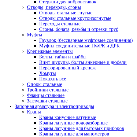
Стержни для вибровставок
Отводы, переходы, сгоны
Отводы стальные гнутые
Отводы стальные крутоизогнутые
Переходы стальные
Сгоны, бочата, резьбы и отрезки труб
Муфты
Грувлок (бессварные муфтовые соединения)
Муфты соединительные ПФРК и ДРК
Крепежные элементы
Болты, гайки и шайбы
Винт-шурупы, болты анкерные и дюбели
Перфорированный крепеж
Хомуты
Показать все
Опоры стальные
Тройники стальные
Фланцы стальные
Заглушки стальные
Запорная арматура и электроприводы
Краны
Краны конусные латунные
Краны латунные водоразборные
Краны латунные для бытовых приборов
Краны латунные для манометров