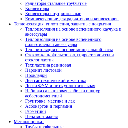
Радиаторы стальные трубчатые
Конвекторы
Конвекторы внутрипольные
Комплектующие для радиаторов и конвекторов
Теплоизоляция, уплотнения, защитные покрытия
Теплоизоляция на основе вспененного каучука и
аксессуары
Теплоизоляция на основе вспененного
полиэтилена и аксессуары
Теплоизоляция на основе минеральной ваты
Стеклоткань, фольгоизол, гидростеклоизол и
стеклопластик
Техпластина резиновая
Паронит листовой
Прокладки
Лен сантехнический и мастика
Лента ФУМ и нить уплотнительная
Набивка сальниковая, каболка и шнур
асбестоцементный
Грунтовка, мастика и лак
Асбокартон и пергамин
Герметики
Пена монтажная
Металлопрокат
Трубы профильные