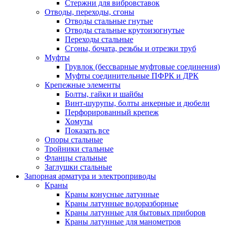
Стержни для вибровставок
Отводы, переходы, сгоны
Отводы стальные гнутые
Отводы стальные крутоизогнутые
Переходы стальные
Сгоны, бочата, резьбы и отрезки труб
Муфты
Грувлок (бессварные муфтовые соединения)
Муфты соединительные ПФРК и ДРК
Крепежные элементы
Болты, гайки и шайбы
Винт-шурупы, болты анкерные и дюбели
Перфорированный крепеж
Хомуты
Показать все
Опоры стальные
Тройники стальные
Фланцы стальные
Заглушки стальные
Запорная арматура и электроприводы
Краны
Краны конусные латунные
Краны латунные водоразборные
Краны латунные для бытовых приборов
Краны латунные для манометров