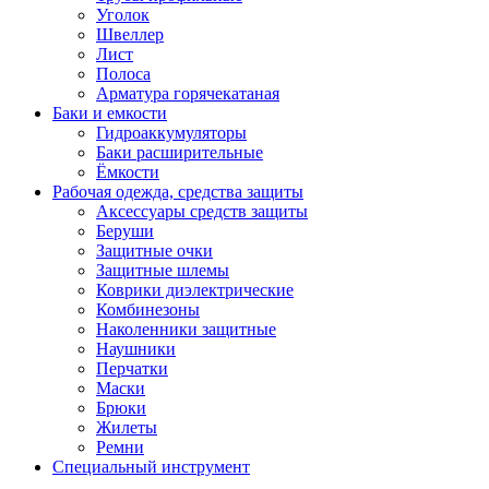
Уголок
Швеллер
Лист
Полоса
Арматура горячекатаная
Баки и емкости
Гидроаккумуляторы
Баки расширительные
Ёмкости
Рабочая одежда, средства защиты
Аксессуары средств защиты
Беруши
Защитные очки
Защитные шлемы
Коврики диэлектрические
Комбинезоны
Наколенники защитные
Наушники
Перчатки
Маски
Брюки
Жилеты
Ремни
Специальный инструмент