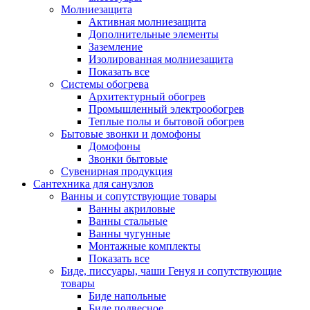
Молниезащита
Активная молниезащита
Дополнительные элементы
Заземление
Изолированная молниезащита
Показать все
Системы обогрева
Архитектурный обогрев
Промышленный электрообогрев
Теплые полы и бытовой обогрев
Бытовые звонки и домофоны
Домофоны
Звонки бытовые
Сувенирная продукция
Сантехника для санузлов
Ванны и сопутствующие товары
Ванны акриловые
Ванны стальные
Ванны чугунные
Монтажные комплекты
Показать все
Биде, писсуары, чаши Генуя и сопутствующие
товары
Биде напольные
Биде подвесное