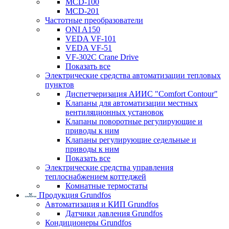
MCD-100
MCD-201
Частотные преобразователи
ONI A150
VEDA VF-101
VEDA VF-51
VF-302C Crane Drive
Показать все
Электрические средства автоматизации тепловых
пунктов
Диспетчеризация АИИС "Comfort Contour"
Клапаны для автоматизации местных
вентиляционных установок
Клапаны поворотные регулирующие и
приводы к ним
Клапаны регулирующие седельные и
приводы к ним
Показать все
Электрические средства управления
теплоснабжением коттеджей
Комнатные термостаты
Продукция Grundfos
Автоматизация и КИП Grundfos
Датчики давления Grundfos
Кондиционеры Grundfos