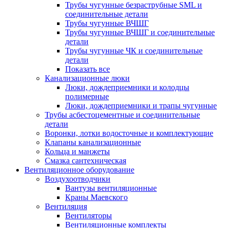
Трубы чугунные безраструбные SML и
соединительные детали
Трубы чугунные ВЧШГ
Трубы чугунные ВЧШГ и соединительные
детали
Трубы чугунные ЧК и соединительные
детали
Показать все
Канализационные люки
Люки, дождеприемники и колодцы
полимерные
Люки, дождеприемники и трапы чугунные
Трубы асбестоцементные и соединительные
детали
Воронки, лотки водосточные и комплектующие
Клапаны канализационные
Кольца и манжеты
Смазка сантехническая
Вентиляционное оборудование
Воздухоотводчики
Вантузы вентиляционные
Краны Маевского
Вентиляция
Вентиляторы
Вентиляционные комплекты