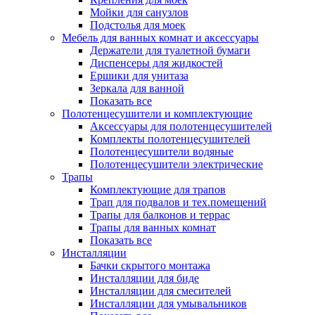
Мойки для санузлов
Подстолья для моек
Мебель для ванных комнат и аксессуары
Держатели для туалетной бумаги
Диспенсеры для жидкостей
Ершики для унитаза
Зеркала для ванной
Показать все
Полотенцесушители и комплектующие
Аксессуары для полотенцесушителей
Комплекты полотенцесушителей
Полотенцесушители водяные
Полотенцесушители электрические
Трапы
Комплектующие для трапов
Трап для подвалов и тех.помещений
Трапы для балконов и террас
Трапы для ванных комнат
Показать все
Инсталляции
Бачки скрытого монтажа
Инсталляции для биде
Инсталляции для смесителей
Инсталляции для умывальников