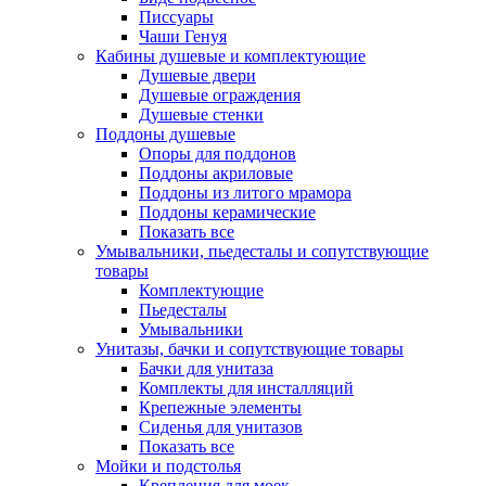
Писсуары
Чаши Генуя
Кабины душевые и комплектующие
Душевые двери
Душевые ограждения
Душевые стенки
Поддоны душевые
Опоры для поддонов
Поддоны акриловые
Поддоны из литого мрамора
Поддоны керамические
Показать все
Умывальники, пьедесталы и сопутствующие
товары
Комплектующие
Пьедесталы
Умывальники
Унитазы, бачки и сопутствующие товары
Бачки для унитаза
Комплекты для инсталляций
Крепежные элементы
Сиденья для унитазов
Показать все
Мойки и подстолья
Крепления для моек