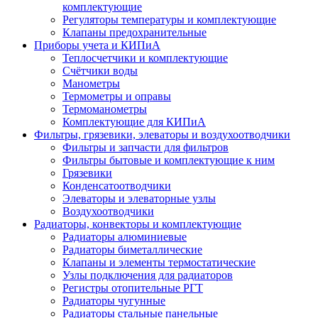
комплектующие
Регуляторы температуры и комплектующие
Клапаны предохранительные
Приборы учета и КИПиА
Теплосчетчики и комплектующие
Счётчики воды
Манометры
Термометры и оправы
Термоманометры
Комплектующие для КИПиА
Фильтры, грязевики, элеваторы и воздухоотводчики
Фильтры и запчасти для фильтров
Фильтры бытовые и комплектующие к ним
Грязевики
Конденсатоотводчики
Элеваторы и элеваторные узлы
Воздухоотводчики
Радиаторы, конвекторы и комплектующие
Радиаторы алюминиевые
Радиаторы биметаллические
Клапаны и элементы термостатические
Узлы подключения для радиаторов
Регистры отопительные РГТ
Радиаторы чугунные
Радиаторы стальные панельные