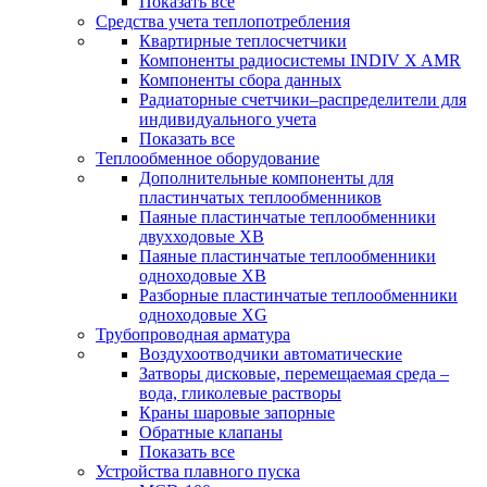
Показать все
Средства учета теплопотребления
Квартирные теплосчетчики
Компоненты радиосистемы INDIV X AMR
Компоненты сбора данных
Радиаторные счетчики–распределители для
индивидуального учета
Показать все
Теплообменное оборудование
Дополнительные компоненты для
пластинчатых теплообменников
Паяные пластинчатые теплообменники
двухходовые XB
Паяные пластинчатые теплообменники
одноходовые ХВ
Разборные пластинчатые теплообменники
одноходовые ХG
Трубопроводная арматура
Воздухоотводчики автоматические
Затворы дисковые, перемещаемая среда –
вода, гликолевые растворы
Краны шаровые запорные
Обратные клапаны
Показать все
Устройства плавного пуска