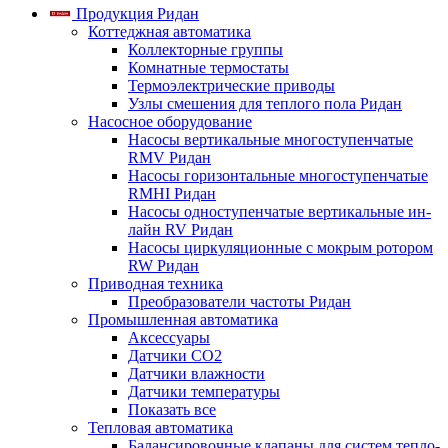
Продукция Ридан
Коттеджная автоматика
Коллекторные группы
Комнатные термостаты
Термоэлектрические приводы
Узлы смешения для теплого пола Ридан
Насосное оборудование
Насосы вертикальные многоступенчатые
RMV Ридан
Насосы горизонтальные многоступенчатые
RMHI Ридан
Насосы одноступенчатые вертикальные ин-
лайн RV Ридан
Насосы циркуляционные с мокрым ротором
RW Ридан
Приводная техника
Преобразователи частоты Ридан
Промышленная автоматика
Аксессуары
Датчики CO2
Датчики влажности
Датчики температуры
Показать все
Тепловая автоматика
Балансировочные клапаны для систем тепло-