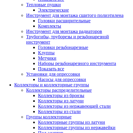
Тепловые пушки
Электрические
Инструмент для монтажа сшитого полиэтилена
Головки расширительные
Комплекты
Инструмент для монтажа радиаторов
Трубогибы, труборезы и резьбонарезной
инструмент
Головки резьбонарезные
Клуппы
Метчики
Наборы резьбонарезного инструмента
Показать все
Установки для опрессовки
Насосы для опрессовки
Коллекторы и коллекторные группы
Коллекторы распределительные
Коллекторы из бронзы
Коллекторы из латуни
Коллекторы из нержавеющей стали
Коллекторы из стали
Группы коллекторные
Коллекторные группы из латуни
Коллекторные группы из нержавейки
Под адаптер