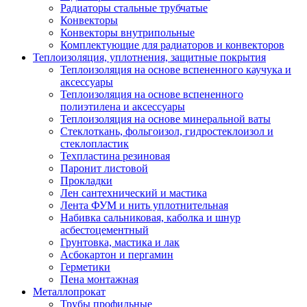
Радиаторы стальные трубчатые
Конвекторы
Конвекторы внутрипольные
Комплектующие для радиаторов и конвекторов
Теплоизоляция, уплотнения, защитные покрытия
Теплоизоляция на основе вспененного каучука и
аксессуары
Теплоизоляция на основе вспененного
полиэтилена и аксессуары
Теплоизоляция на основе минеральной ваты
Стеклоткань, фольгоизол, гидростеклоизол и
стеклопластик
Техпластина резиновая
Паронит листовой
Прокладки
Лен сантехнический и мастика
Лента ФУМ и нить уплотнительная
Набивка сальниковая, каболка и шнур
асбестоцементный
Грунтовка, мастика и лак
Асбокартон и пергамин
Герметики
Пена монтажная
Металлопрокат
Трубы профильные