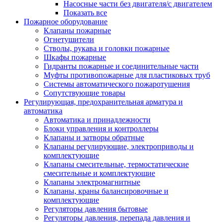
Насосные части без двигателя/с двигателем
Показать все
Пожарное оборудование
Клапаны пожарные
Огнетушители
Стволы, рукава и головки пожарные
Шкафы пожарные
Гидранты пожарные и соединительные части
Муфты противопожарные для пластиковых труб
Системы автоматического пожаротушения
Сопутствующие товары
Регулирующая, предохранительная арматура и
автоматика
Автоматика и принадлежности
Блоки управления и контроллеры
Клапаны и затворы обратные
Клапаны регулирующие, электроприводы и
комплектующие
Клапаны смесительные, термостатические
смесительные и комплектующие
Клапаны электромагнитные
Клапаны, краны балансировочные и
комплектующие
Регуляторы давления бытовые
Регуляторы давления, перепада давления и