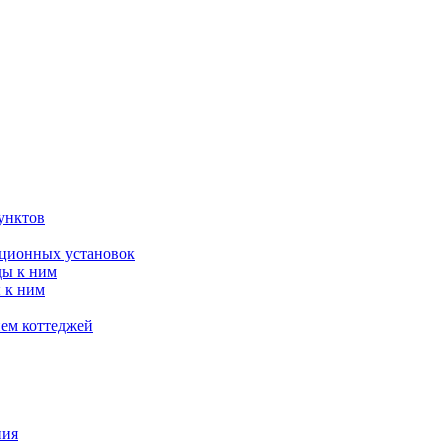
унктов
яционных установок
ды к ним
 к ним
ием коттеджей
ния