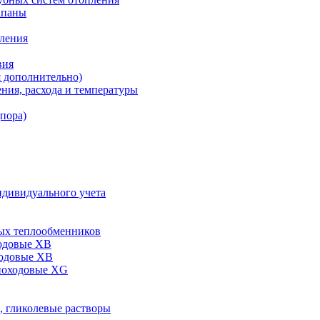
апаны
пления
вия
я дополнительно)
ния, расхода и температуры
дпора)
ндивидуального учета
ых теплообменников
одовые XB
ходовые ХВ
ноходовые ХG
, гликолевые растворы