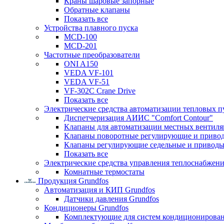
Краны шаровые запорные
Обратные клапаны
Показать все
Устройства плавного пуска
MCD-100
MCD-201
Частотные преобразователи
ONI A150
VEDA VF-101
VEDA VF-51
VF-302C Crane Drive
Показать все
Электрические средства автоматизации тепловых п
Диспетчеризация АИИС "Comfort Contour"
Клапаны для автоматизации местных вентил
Клапаны поворотные регулирующие и приво
Клапаны регулирующие седельные и приводы
Показать все
Электрические средства управления теплоснабжен
Комнатные термостаты
Продукция Grundfos
Автоматизация и КИП Grundfos
Датчики давления Grundfos
Кондиционеры Grundfos
Комплектующие для систем кондиционирова