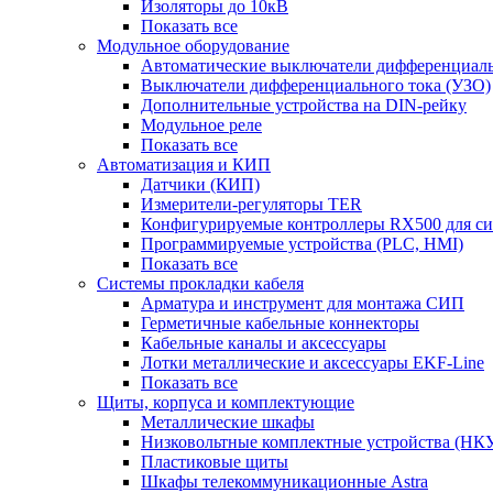
Изоляторы до 10кВ
Показать все
Модульное оборудование
Автоматические выключатели дифференциаль
Выключатели дифференциального тока (УЗО)
Дополнительные устройства на DIN-рейку
Модульное реле
Показать все
Автоматизация и КИП
Датчики (КИП)
Измерители-регуляторы TER
Конфигурируемые контроллеры RX500 для с
Программируемые устройства (PLC, HMI)
Показать все
Системы прокладки кабеля
Арматура и инструмент для монтажа СИП
Герметичные кабельные коннекторы
Кабельные каналы и аксессуары
Лотки металлические и аксессуары EKF-Line
Показать все
Щиты, корпуса и комплектующие
Металлические шкафы
Низковольтные комплектные устройства (НК
Пластиковые щиты
Шкафы телекоммуникационные Astra