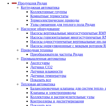
Продукция Ридан
Коттеджная автоматика
Коллекторные группы
Комнатные термостаты
Термоэлектрические приводы
Узлы смешения для теплого пола Ридан
Насосное оборудование
Насосы вертикальные многоступенчатые RM
Насосы горизонтальные многоступенчатые R
Насосы одноступенчатые вертикальные ин-л
Насосы циркуляционные с мокрым ротором 
Приводная техника
Преобразователи частоты Ридан
Промышленная автоматика
Аксессуары
Датчики CO2
Датчики влажности
Датчики температуры
Показать все
Тепловая автоматика
Балансировочные клапаны для систем тепло-
Клапаны и электроприводы
Коллекторы и распределительные узлы
Контроллеры и диспетчеризация
Показать все