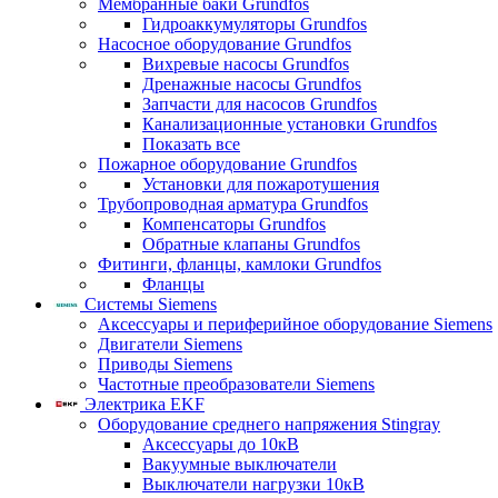
Мембранные баки Grundfos
Гидроаккумуляторы Grundfos
Насосное оборудование Grundfos
Вихревые насосы Grundfos
Дренажные насосы Grundfos
Запчасти для насосов Grundfos
Канализационные установки Grundfos
Показать все
Пожарное оборудование Grundfos
Установки для пожаротушения
Трубопроводная арматура Grundfos
Компенсаторы Grundfos
Обратные клапаны Grundfos
Фитинги, фланцы, камлоки Grundfos
Фланцы
Системы Siemens
Аксессуары и периферийное оборудование Siemens
Двигатели Siemens
Приводы Siemens
Частотные преобразователи Siemens
Электрика EKF
Оборудование среднего напряжения Stingray
Аксессуары до 10кВ
Вакуумные выключатели
Выключатели нагрузки 10кВ