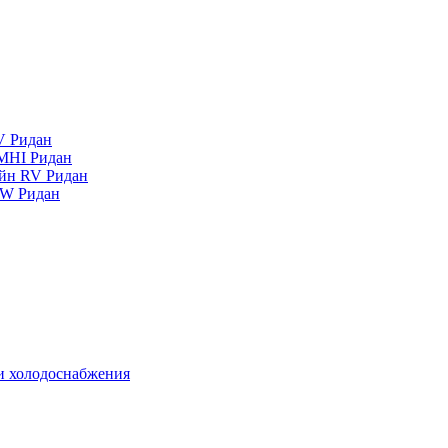
V Ридан
MHI Ридан
айн RV Ридан
RW Ридан
 и холодоснабжения