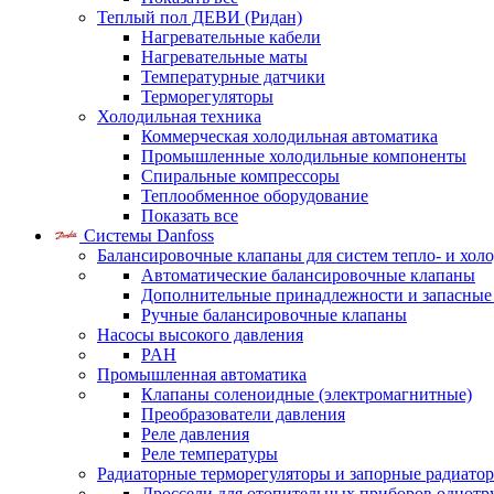
Теплый пол ДЕВИ (Ридан)
Нагревательные кабели
Нагревательные маты
Температурные датчики
Терморегуляторы
Холодильная техника
Коммерческая холодильная автоматика
Промышленные холодильные компоненты
Спиральные компрессоры
Теплообменное оборудование
Показать все
Системы Danfoss
Балансировочные клапаны для систем тепло- и хол
Автоматические балансировочные клапаны
Дополнительные принадлежности и запасные
Ручные балансировочные клапаны
Насосы высокого давления
PAH
Промышленная автоматика
Клапаны соленоидные (электромагнитные)
Преобразователи давления
Реле давления
Реле температуры
Радиаторные терморегуляторы и запорные радиато
Дроссели для отопительных приборов однотр