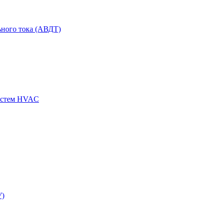
ного тока (АВДТ)
истем HVAC
У)