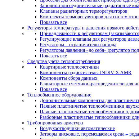
Запорно-присоединительные радиаторные кл
Клапаны радиаторных терморегуляторов
Комплекты терморегуляторов для систем ото
Показать все
Регуляторы температуры и давления прямого дейст
Принадлежности к регуляторам (заказываютс
Регулирующие клапаны для регуляторов давле
Регуляторы – ограничители расхода
Регуляторы давления «до себя» (регулятор по
Показать все
Средства учета теплопотребления
Квартирные теплосчетчики
Компоненты радиосистемы INDIV X AMR
Компоненты сбора данных
Радиаторные счетчики–распределители для и
Показать все
Теплообменное оборудование
Дополнительные компоненты для пластинчат
Паяные пластинчатые теплообменники двухх
Паяные пластинчатые теплообменники одно
Разборные пластинчатые теплообменники од
Трубопроводная арматура
Воздухоотводчики автоматические
Затворы дисковые, перемещаемая среда – вода