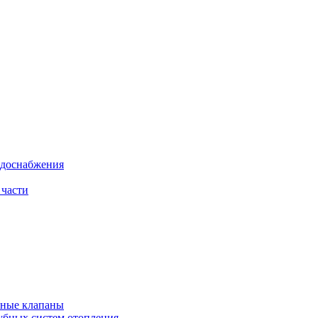
одоснабжения
 части
рные клапаны
убных систем отопления