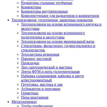
Радиаторы стальные трубчатые
Конвекторы
Конвекторы внутрипольные
Комплектующие для радиаторов и конвекторов
Теплоизоляция, уплотнения, защитные покрытия
Теплоизоляция на основе вспененного каучука и
аксессуары
Теплоизоляция на основе вспененного
полиэтилена и аксессуары
Теплоизоляция на основе минеральной ваты
Стеклоткань, фольгоизол, гидростеклоизол и
стеклопластик
Техпластина резиновая
Паронит листовой
Прокладки
Лен сантехнический и мастика
Лента ФУМ и нить уплотнительная
Набивка сальниковая, каболка и шнур
асбестоцементный
Грунтовка, мастика и лак
Асбокартон и пергамин
Герметики
Пена монтажная
Металлопрокат
Трубы профильные