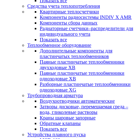
Показать все
Средства учета теплопотребления
Квартирные теплосчетчики
Компоненты радиосистемы INDIV X AMR
Компоненты сбора данных
Радиаторные счетчики–распределители для
индивидуального учета
Показать все
Теплообменное оборудование
Дополнительные компоненты для
пластинчатых теплообменников
Паяные пластинчатые теплообменники
двухходовые XB
Паяные пластинчатые теплообменники
одноходовые ХВ
Разборные пластинчатые теплообменники
одноходовые ХG
Трубопроводная арматура
Воздухоотводчики автоматические
Затворы дисковые, перемещаемая среда –
вода, гликолевые растворы
Краны шаровые запорные
Обратные клапаны
Показать все
Устройства плавного пуска