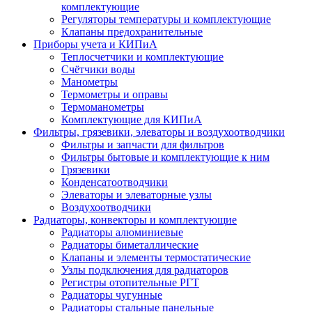
комплектующие
Регуляторы температуры и комплектующие
Клапаны предохранительные
Приборы учета и КИПиА
Теплосчетчики и комплектующие
Счётчики воды
Манометры
Термометры и оправы
Термоманометры
Комплектующие для КИПиА
Фильтры, грязевики, элеваторы и воздухоотводчики
Фильтры и запчасти для фильтров
Фильтры бытовые и комплектующие к ним
Грязевики
Конденсатоотводчики
Элеваторы и элеваторные узлы
Воздухоотводчики
Радиаторы, конвекторы и комплектующие
Радиаторы алюминиевые
Радиаторы биметаллические
Клапаны и элементы термостатические
Узлы подключения для радиаторов
Регистры отопительные РГТ
Радиаторы чугунные
Радиаторы стальные панельные