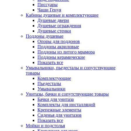
Писсуары
Чаши Генуя
Кабины душевые и комплектующие
Душевые двери
Душевые ограждения
Душевые стенки
Поддоны душевые
Опоры для поддонов
Поддоны акриловые
Поддоны из литого мрамора
Поддоны керамические
Показать все
Умывальники, пьедесталы и сопутствующие
товары
Комплектующие
Пьедесталы
Умывальники
Унитазы, бачки и сопутствующие товары
Бачки для унитаза
Комплекты для инсталляций
Крепежные элементы
Сиденья для унитазов
Показать все
Мойки и подстолья
Крепления для моек