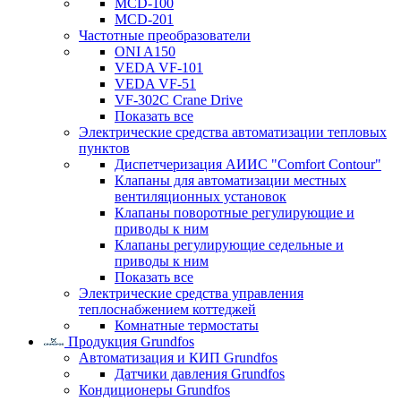
MCD-100
MCD-201
Частотные преобразователи
ONI A150
VEDA VF-101
VEDA VF-51
VF-302C Crane Drive
Показать все
Электрические средства автоматизации тепловых
пунктов
Диспетчеризация АИИС "Comfort Contour"
Клапаны для автоматизации местных
вентиляционных установок
Клапаны поворотные регулирующие и
приводы к ним
Клапаны регулирующие седельные и
приводы к ним
Показать все
Электрические средства управления
теплоснабжением коттеджей
Комнатные термостаты
Продукция Grundfos
Автоматизация и КИП Grundfos
Датчики давления Grundfos
Кондиционеры Grundfos