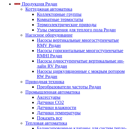
Продукция Ридан
Коттеджная автоматика
Коллекторные группы
Комнатные термостаты
Термоэлектрические приводы
Узлы смешения для теплого пола Ридан
Насосное оборудование
Насосы вертикальные многоступенчатые
RMV Ридан
Насосы горизонтальные многоступенчатые
RMHI Ридан
Насосы одноступенчатые вертикальные ин-
лайн RV Ридан
Насосы циркуляционные с мокрым ротором
RW Ридан
Приводная техника
Преобразователи частоты Ридан
Промышленная автоматика
Аксессуары
Датчики CO2
Датчики влажности
Датчики температуры
Показать все
Тепловая автоматика
Балансировочные клапаны для систем тепло-