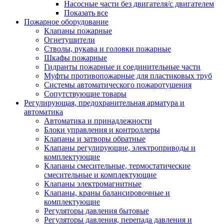
Насосные части без двигателя/с двигателем
Показать все
Пожарное оборудование
Клапаны пожарные
Огнетушители
Стволы, рукава и головки пожарные
Шкафы пожарные
Гидранты пожарные и соединительные части
Муфты противопожарные для пластиковых труб
Системы автоматического пожаротушения
Сопутствующие товары
Регулирующая, предохранительная арматура и
автоматика
Автоматика и принадлежности
Блоки управления и контроллеры
Клапаны и затворы обратные
Клапаны регулирующие, электроприводы и
комплектующие
Клапаны смесительные, термостатические
смесительные и комплектующие
Клапаны электромагнитные
Клапаны, краны балансировочные и
комплектующие
Регуляторы давления бытовые
Регуляторы давления, перепада давления и