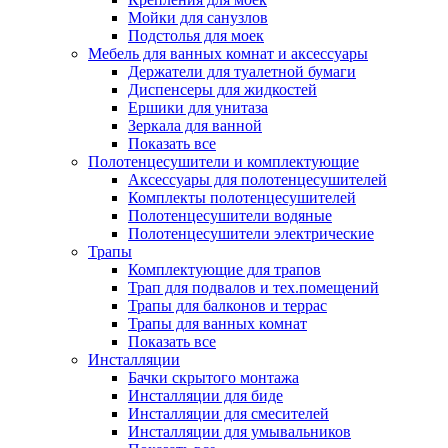
Мойки для санузлов
Подстолья для моек
Мебель для ванных комнат и аксессуары
Держатели для туалетной бумаги
Диспенсеры для жидкостей
Ершики для унитаза
Зеркала для ванной
Показать все
Полотенцесушители и комплектующие
Аксессуары для полотенцесушителей
Комплекты полотенцесушителей
Полотенцесушители водяные
Полотенцесушители электрические
Трапы
Комплектующие для трапов
Трап для подвалов и тех.помещений
Трапы для балконов и террас
Трапы для ванных комнат
Показать все
Инсталляции
Бачки скрытого монтажа
Инсталляции для биде
Инсталляции для смесителей
Инсталляции для умывальников