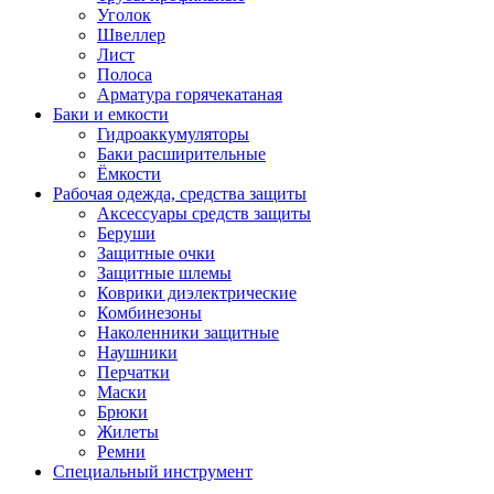
Уголок
Швеллер
Лист
Полоса
Арматура горячекатаная
Баки и емкости
Гидроаккумуляторы
Баки расширительные
Ёмкости
Рабочая одежда, средства защиты
Аксессуары средств защиты
Беруши
Защитные очки
Защитные шлемы
Коврики диэлектрические
Комбинезоны
Наколенники защитные
Наушники
Перчатки
Маски
Брюки
Жилеты
Ремни
Специальный инструмент