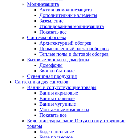
Молниезащита
Активная молниезащита
Дополнительные элементы
Заземление
Изолированная молниезащита
Показать все
Системы обогрева
Архитектурный обогрев
Промышленный электрообогрев
Теплые полы и бытовой обогрев
Бытовые звонки и домофоны
Домофоны
Звонки бытовые
Сувенирная продукция
Сантехника для санузлов
Ванны и сопутствующие товары
Ванны акриловые
Ванны стальные
Ванны чугунные
Монтажные комплекты
Показать все
Биде, писсуары, чаши Генуя и сопутствующие
товары
Биде напольные
Биде подвесное