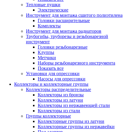
Тепловые пушки
Электрические
Инструмент для монтажа сшитого полиэтилена
Головки расширительные
Комплекты
Инструмент для монтажа радиаторов
Трубогибы, труборезы и резьбонарезной
инструмент
Головки резьбонарезные
Клуппы
Метчики
Наборы резьбонарезного инструмента
Показать все
Установки для опрессовки
Насосы для опрессовки
Коллекторы и коллекторные группы
Коллекторы распределительные
Коллекторы из бронзы
Коллекторы из латуни
Коллекторы из нержавеющей стали
Коллекторы из стали
Группы коллекторные
Коллекторные группы из латуни
Коллекторные группы из нержавейки
Под адаптер