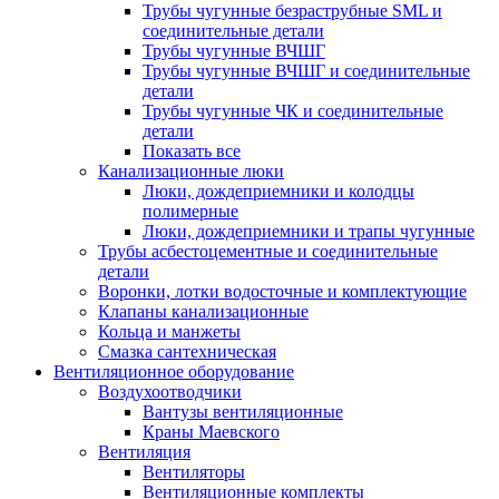
Трубы чугунные безраструбные SML и
соединительные детали
Трубы чугунные ВЧШГ
Трубы чугунные ВЧШГ и соединительные
детали
Трубы чугунные ЧК и соединительные
детали
Показать все
Канализационные люки
Люки, дождеприемники и колодцы
полимерные
Люки, дождеприемники и трапы чугунные
Трубы асбестоцементные и соединительные
детали
Воронки, лотки водосточные и комплектующие
Клапаны канализационные
Кольца и манжеты
Смазка сантехническая
Вентиляционное оборудование
Воздухоотводчики
Вантузы вентиляционные
Краны Маевского
Вентиляция
Вентиляторы
Вентиляционные комплекты