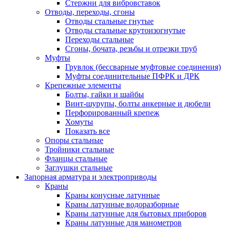
Стержни для вибровставок
Отводы, переходы, сгоны
Отводы стальные гнутые
Отводы стальные крутоизогнутые
Переходы стальные
Сгоны, бочата, резьбы и отрезки труб
Муфты
Грувлок (бессварные муфтовые соединения)
Муфты соединительные ПФРК и ДРК
Крепежные элементы
Болты, гайки и шайбы
Винт-шурупы, болты анкерные и дюбели
Перфорированный крепеж
Хомуты
Показать все
Опоры стальные
Тройники стальные
Фланцы стальные
Заглушки стальные
Запорная арматура и электроприводы
Краны
Краны конусные латунные
Краны латунные водоразборные
Краны латунные для бытовых приборов
Краны латунные для манометров