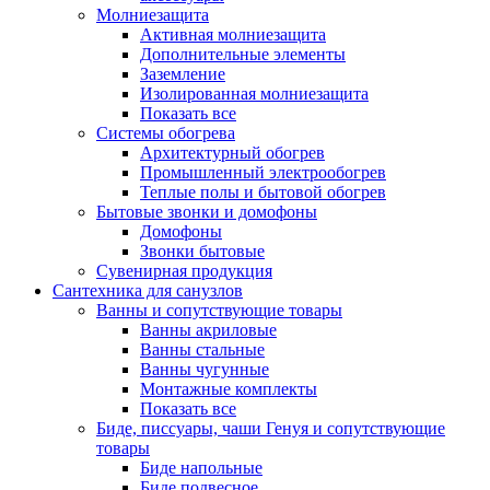
Молниезащита
Активная молниезащита
Дополнительные элементы
Заземление
Изолированная молниезащита
Показать все
Системы обогрева
Архитектурный обогрев
Промышленный электрообогрев
Теплые полы и бытовой обогрев
Бытовые звонки и домофоны
Домофоны
Звонки бытовые
Сувенирная продукция
Сантехника для санузлов
Ванны и сопутствующие товары
Ванны акриловые
Ванны стальные
Ванны чугунные
Монтажные комплекты
Показать все
Биде, писсуары, чаши Генуя и сопутствующие
товары
Биде напольные
Биде подвесное