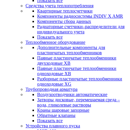
Показать все
Средства учета теплопотребления
Квартирные теплосчетчики
Компоненты радиосистемы INDIV X AMR
Компоненты сбора данных
Радиаторные счетчики–распределители для
индивидуального учета
Показать все
Теплообменное оборудование
Дополнительные компоненты для
пластинчатых теплообменников
Паяные пластинчатые теплообменники
двухходовые XB
Паяные пластинчатые теплообменники
одноходовые ХВ
Разборные пластинчатые теплообменники
одноходовые ХG
Трубопроводная арматура
Воздухоотводчики автоматические
Затворы дисковые, перемещаемая среда –
вода, гликолевые растворы
Краны шаровые запорные
Обратные клапаны
Показать все
Устройства плавного пуска