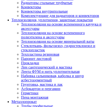
Радиаторы стальные трубчатые
Конвекторы
Конвекторы внутрипольные
Комплектующие для радиаторов и конвекторов
Теплоизоляция, уплотнения, защитные покрытия
Теплоизоляция на основе вспененного каучука и
аксессуары
Теплоизоляция на основе вспененного
полиэтилена и аксессуары
Теплоизоляция на основе минеральной ваты
Стеклоткань, фольгоизол, гидростеклоизол и
стеклопластик
Техпластина резиновая
Паронит листовой
Прокладки
Лен сантехнический и мастика
Лента ФУМ и нить уплотнительная
Набивка сальниковая, каболка и шнур
асбестоцементный
Грунтовка, мастика и лак
Асбокартон и пергамин
Герметики
Пена монтажная
Металлопрокат
Трубы профильные