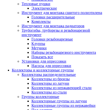
Тепловые пушки
Электрические
Инструмент для монтажа сшитого полиэтилена
Головки расширительные
Комплекты
Инструмент для монтажа радиаторов
Трубогибы, труборезы и резьбонарезной
инструмент
Головки резьбонарезные
Клуппы
Метчики
Наборы резьбонарезного инструмента
Показать все
Установки для опрессовки
Насосы для опрессовки
Коллекторы и коллекторные группы
Коллекторы распределительные
Коллекторы из бронзы
Коллекторы из латуни
Коллекторы из нержавеющей стали
Коллекторы из стали
Группы коллекторные
Коллекторные группы из латуни
Коллекторные группы из нержавейки
Под адаптер