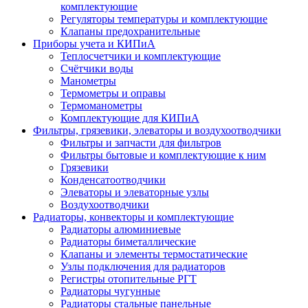
комплектующие
Регуляторы температуры и комплектующие
Клапаны предохранительные
Приборы учета и КИПиА
Теплосчетчики и комплектующие
Счётчики воды
Манометры
Термометры и оправы
Термоманометры
Комплектующие для КИПиА
Фильтры, грязевики, элеваторы и воздухоотводчики
Фильтры и запчасти для фильтров
Фильтры бытовые и комплектующие к ним
Грязевики
Конденсатоотводчики
Элеваторы и элеваторные узлы
Воздухоотводчики
Радиаторы, конвекторы и комплектующие
Радиаторы алюминиевые
Радиаторы биметаллические
Клапаны и элементы термостатические
Узлы подключения для радиаторов
Регистры отопительные РГТ
Радиаторы чугунные
Радиаторы стальные панельные