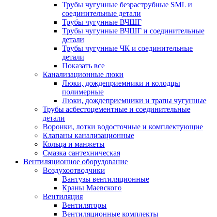
Трубы чугунные безраструбные SML и
соединительные детали
Трубы чугунные ВЧШГ
Трубы чугунные ВЧШГ и соединительные
детали
Трубы чугунные ЧК и соединительные
детали
Показать все
Канализационные люки
Люки, дождеприемники и колодцы
полимерные
Люки, дождеприемники и трапы чугунные
Трубы асбестоцементные и соединительные
детали
Воронки, лотки водосточные и комплектующие
Клапаны канализационные
Кольца и манжеты
Смазка сантехническая
Вентиляционное оборудование
Воздухоотводчики
Вантузы вентиляционные
Краны Маевского
Вентиляция
Вентиляторы
Вентиляционные комплекты