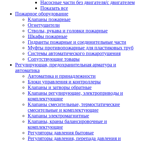
Насосные части без двигателя/с двигателем
Показать все
Пожарное оборудование
Клапаны пожарные
Огнетушители
Стволы, рукава и головки пожарные
Шкафы пожарные
Гидранты пожарные и соединительные части
Муфты противопожарные для пластиковых труб
Системы автоматического пожаротушения
Сопутствующие товары
Регулирующая, предохранительная арматура и
автоматика
Автоматика и принадлежности
Блоки управления и контроллеры
Клапаны и затворы обратные
Клапаны регулирующие, электроприводы и
комплектующие
Клапаны смесительные, термостатические
смесительные и комплектующие
Клапаны электромагнитные
Клапаны, краны балансировочные и
комплектующие
Регуляторы давления бытовые
Регуляторы давления, перепада давления и