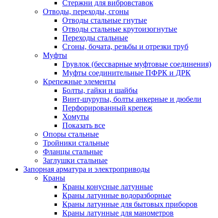
Стержни для вибровставок
Отводы, переходы, сгоны
Отводы стальные гнутые
Отводы стальные крутоизогнутые
Переходы стальные
Сгоны, бочата, резьбы и отрезки труб
Муфты
Грувлок (бессварные муфтовые соединения)
Муфты соединительные ПФРК и ДРК
Крепежные элементы
Болты, гайки и шайбы
Винт-шурупы, болты анкерные и дюбели
Перфорированный крепеж
Хомуты
Показать все
Опоры стальные
Тройники стальные
Фланцы стальные
Заглушки стальные
Запорная арматура и электроприводы
Краны
Краны конусные латунные
Краны латунные водоразборные
Краны латунные для бытовых приборов
Краны латунные для манометров