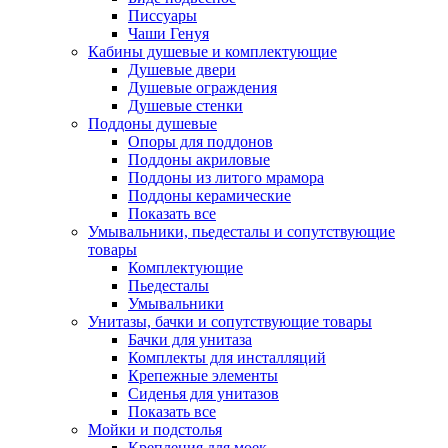
Писсуары
Чаши Генуя
Кабины душевые и комплектующие
Душевые двери
Душевые ограждения
Душевые стенки
Поддоны душевые
Опоры для поддонов
Поддоны акриловые
Поддоны из литого мрамора
Поддоны керамические
Показать все
Умывальники, пьедесталы и сопутствующие
товары
Комплектующие
Пьедесталы
Умывальники
Унитазы, бачки и сопутствующие товары
Бачки для унитаза
Комплекты для инсталляций
Крепежные элементы
Сиденья для унитазов
Показать все
Мойки и подстолья
Крепления для моек