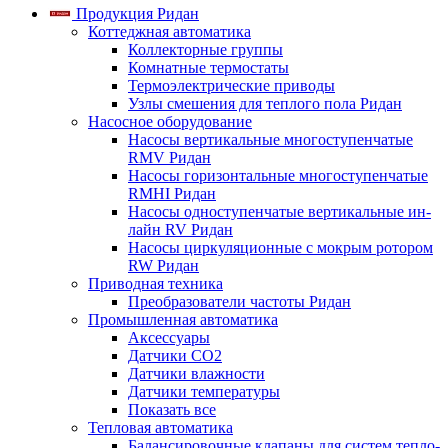
Продукция Ридан
Коттеджная автоматика
Коллекторные группы
Комнатные термостаты
Термоэлектрические приводы
Узлы смешения для теплого пола Ридан
Насосное оборудование
Насосы вертикальные многоступенчатые
RMV Ридан
Насосы горизонтальные многоступенчатые
RMHI Ридан
Насосы одноступенчатые вертикальные ин-
лайн RV Ридан
Насосы циркуляционные с мокрым ротором
RW Ридан
Приводная техника
Преобразователи частоты Ридан
Промышленная автоматика
Аксессуары
Датчики CO2
Датчики влажности
Датчики температуры
Показать все
Тепловая автоматика
Балансировочные клапаны для систем тепло-