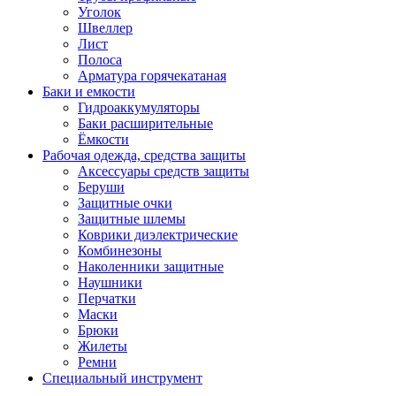
Уголок
Швеллер
Лист
Полоса
Арматура горячекатаная
Баки и емкости
Гидроаккумуляторы
Баки расширительные
Ёмкости
Рабочая одежда, средства защиты
Аксессуары средств защиты
Беруши
Защитные очки
Защитные шлемы
Коврики диэлектрические
Комбинезоны
Наколенники защитные
Наушники
Перчатки
Маски
Брюки
Жилеты
Ремни
Специальный инструмент