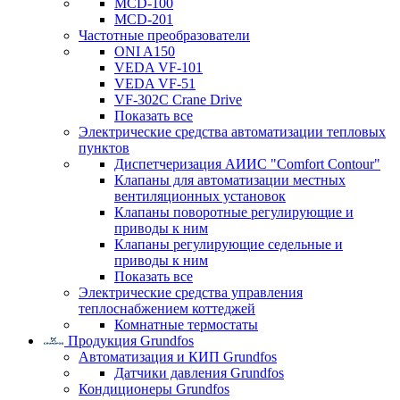
MCD-100
MCD-201
Частотные преобразователи
ONI A150
VEDA VF-101
VEDA VF-51
VF-302C Crane Drive
Показать все
Электрические средства автоматизации тепловых
пунктов
Диспетчеризация АИИС "Comfort Contour"
Клапаны для автоматизации местных
вентиляционных установок
Клапаны поворотные регулирующие и
приводы к ним
Клапаны регулирующие седельные и
приводы к ним
Показать все
Электрические средства управления
теплоснабжением коттеджей
Комнатные термостаты
Продукция Grundfos
Автоматизация и КИП Grundfos
Датчики давления Grundfos
Кондиционеры Grundfos