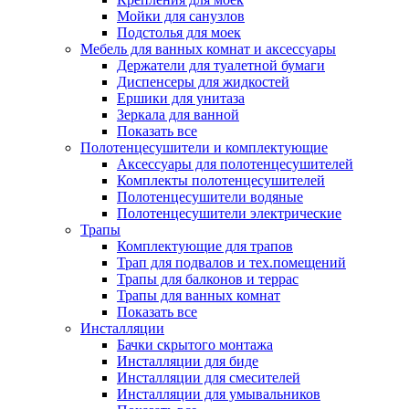
Мойки для санузлов
Подстолья для моек
Мебель для ванных комнат и аксессуары
Держатели для туалетной бумаги
Диспенсеры для жидкостей
Ершики для унитаза
Зеркала для ванной
Показать все
Полотенцесушители и комплектующие
Аксессуары для полотенцесушителей
Комплекты полотенцесушителей
Полотенцесушители водяные
Полотенцесушители электрические
Трапы
Комплектующие для трапов
Трап для подвалов и тех.помещений
Трапы для балконов и террас
Трапы для ванных комнат
Показать все
Инсталляции
Бачки скрытого монтажа
Инсталляции для биде
Инсталляции для смесителей
Инсталляции для умывальников