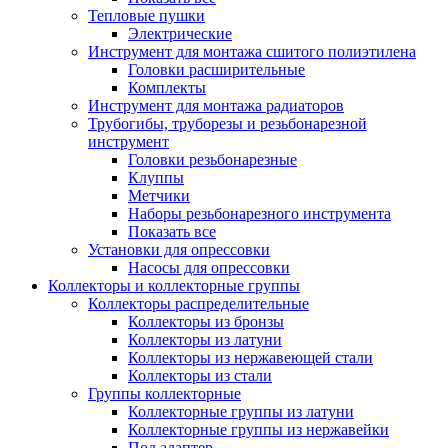
Тепловые пушки
Электрические
Инструмент для монтажа сшитого полиэтилена
Головки расширительные
Комплекты
Инструмент для монтажа радиаторов
Трубогибы, труборезы и резьбонарезной
инструмент
Головки резьбонарезные
Клуппы
Метчики
Наборы резьбонарезного инструмента
Показать все
Установки для опрессовки
Насосы для опрессовки
Коллекторы и коллекторные группы
Коллекторы распределительные
Коллекторы из бронзы
Коллекторы из латуни
Коллекторы из нержавеющей стали
Коллекторы из стали
Группы коллекторные
Коллекторные группы из латуни
Коллекторные группы из нержавейки
Под адаптер