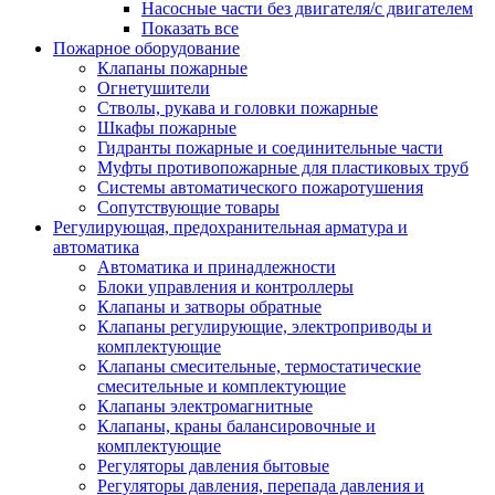
Насосные части без двигателя/с двигателем
Показать все
Пожарное оборудование
Клапаны пожарные
Огнетушители
Стволы, рукава и головки пожарные
Шкафы пожарные
Гидранты пожарные и соединительные части
Муфты противопожарные для пластиковых труб
Системы автоматического пожаротушения
Сопутствующие товары
Регулирующая, предохранительная арматура и
автоматика
Автоматика и принадлежности
Блоки управления и контроллеры
Клапаны и затворы обратные
Клапаны регулирующие, электроприводы и
комплектующие
Клапаны смесительные, термостатические
смесительные и комплектующие
Клапаны электромагнитные
Клапаны, краны балансировочные и
комплектующие
Регуляторы давления бытовые
Регуляторы давления, перепада давления и