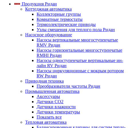
Продукция Ридан
Коттеджная автоматика
Коллекторные группы
Комнатные термостаты
Термоэлектрические приводы
Узлы смешения для теплого пола Ридан
Насосное оборудование
Насосы вертикальные многоступенчатые
RMV Ридан
Насосы горизонтальные многоступенчатые
RMHI Ридан
Насосы одноступенчатые вертикальные ин-
лайн RV Ридан
Насосы циркуляционные с мокрым ротором
RW Ридан
Приводная техника
Преобразователи частоты Ридан
Промышленная автоматика
Аксессуары
Датчики CO2
Датчики влажности
Датчики температуры
Показать все
Тепловая автоматика
Балансировочные клапаны для систем тепло-