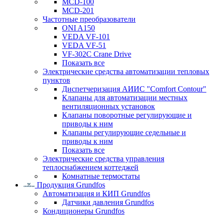
MCD-100
MCD-201
Частотные преобразователи
ONI A150
VEDA VF-101
VEDA VF-51
VF-302C Crane Drive
Показать все
Электрические средства автоматизации тепловых
пунктов
Диспетчеризация АИИС "Comfort Contour"
Клапаны для автоматизации местных
вентиляционных установок
Клапаны поворотные регулирующие и
приводы к ним
Клапаны регулирующие седельные и
приводы к ним
Показать все
Электрические средства управления
теплоснабжением коттеджей
Комнатные термостаты
Продукция Grundfos
Автоматизация и КИП Grundfos
Датчики давления Grundfos
Кондиционеры Grundfos