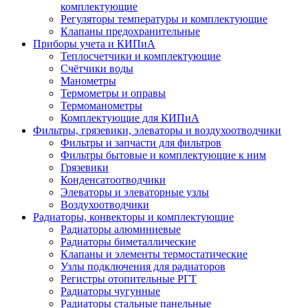
комплектующие
Регуляторы температуры и комплектующие
Клапаны предохранительные
Приборы учета и КИПиА
Теплосчетчики и комплектующие
Счётчики воды
Манометры
Термометры и оправы
Термоманометры
Комплектующие для КИПиА
Фильтры, грязевики, элеваторы и воздухоотводчики
Фильтры и запчасти для фильтров
Фильтры бытовые и комплектующие к ним
Грязевики
Конденсатоотводчики
Элеваторы и элеваторные узлы
Воздухоотводчики
Радиаторы, конвекторы и комплектующие
Радиаторы алюминиевые
Радиаторы биметаллические
Клапаны и элементы термостатические
Узлы подключения для радиаторов
Регистры отопительные РГТ
Радиаторы чугунные
Радиаторы стальные панельные