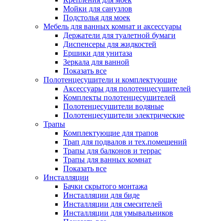
Мойки для санузлов
Подстолья для моек
Мебель для ванных комнат и аксессуары
Держатели для туалетной бумаги
Диспенсеры для жидкостей
Ершики для унитаза
Зеркала для ванной
Показать все
Полотенцесушители и комплектующие
Аксессуары для полотенцесушителей
Комплекты полотенцесушителей
Полотенцесушители водяные
Полотенцесушители электрические
Трапы
Комплектующие для трапов
Трап для подвалов и тех.помещений
Трапы для балконов и террас
Трапы для ванных комнат
Показать все
Инсталляции
Бачки скрытого монтажа
Инсталляции для биде
Инсталляции для смесителей
Инсталляции для умывальников