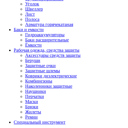
Уголок
Швеллер
Лист
Полоса
Арматура горячекатаная
Баки и емкости
Гидроаккумуляторы
Баки расширительные
Ёмкости
Рабочая одежда, средства защиты
Аксессуары средств защиты
Беруши
Защитные очки
Защитные шлемы
Коврики диэлектрические
Комбинезоны
Наколенники защитные
Наушники
Перчатки
Маски
Брюки
Жилеты
Ремни
Специальный инструмент