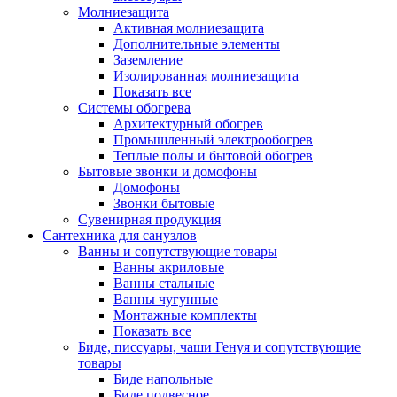
Молниезащита
Активная молниезащита
Дополнительные элементы
Заземление
Изолированная молниезащита
Показать все
Системы обогрева
Архитектурный обогрев
Промышленный электрообогрев
Теплые полы и бытовой обогрев
Бытовые звонки и домофоны
Домофоны
Звонки бытовые
Сувенирная продукция
Сантехника для санузлов
Ванны и сопутствующие товары
Ванны акриловые
Ванны стальные
Ванны чугунные
Монтажные комплекты
Показать все
Биде, писсуары, чаши Генуя и сопутствующие
товары
Биде напольные
Биде подвесное