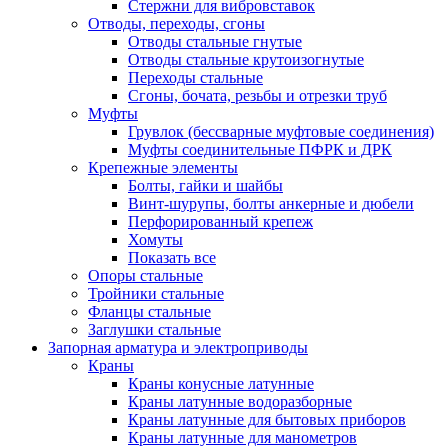
Стержни для вибровставок
Отводы, переходы, сгоны
Отводы стальные гнутые
Отводы стальные крутоизогнутые
Переходы стальные
Сгоны, бочата, резьбы и отрезки труб
Муфты
Грувлок (бессварные муфтовые соединения)
Муфты соединительные ПФРК и ДРК
Крепежные элементы
Болты, гайки и шайбы
Винт-шурупы, болты анкерные и дюбели
Перфорированный крепеж
Хомуты
Показать все
Опоры стальные
Тройники стальные
Фланцы стальные
Заглушки стальные
Запорная арматура и электроприводы
Краны
Краны конусные латунные
Краны латунные водоразборные
Краны латунные для бытовых приборов
Краны латунные для манометров