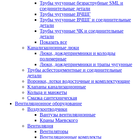
Трубы чугунные безраструбные SML и
соединительные детали
Трубы чугунные ВЧШГ
Трубы чугунные ВЧШГ и соединительные
детали
Трубы чугунные ЧК и соединительные
детали
Показать все
Канализационные люки
Люки, дождеприемники и колодцы
полимерные
Люки, дождеприемники и трапы чугунные
Трубы асбестоцементные и соединительные
детали
Воронки, лотки водосточные и комплектующие
Клапаны канализационные
Кольца и манжеты
Смазка сантехническая
Вентиляционное оборудование
Воздухоотводчики
Вантузы вентиляционные
Краны Маевского
Вентиляция
Вентиляторы
Вентиляционные комплекты