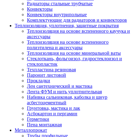
Радиаторы стальные трубчатые
Конвекторы
Конвекторы внутрипольные
Комплектующие для радиаторов и конвекторов
Теплоизоляция, уплотнения, защитные покрытия
Теплоизоляция на основе вспененного каучука и
аксессуары
Теплоизоляция на основе вспененного
полиэтилена и аксессуары
Теплоизоляция на основе минеральной ваты
Стеклоткань, фольгоизол, гидростеклоизол и
стеклопластик
Техпластина резиновая
Паронит листовой
Прокладки
Лен сантехнический и мастика
Лента ФУМ и нить уплотнительная
Набивка сальниковая, каболка и шнур
асбестоцементный
Грунтовка, мастика и лак
Асбокартон и пергамин
Герметики
Пена монтажная
Металлопрокат
Трубы профильные