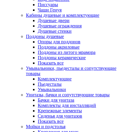
Писсуары
Чаши Генуя
Кабины душевые и комплектующие
Душевые двери
Душевые ограждения
Душевые стенки
Поддоны душевые
Опоры для поддонов
Поддоны акриловые
Поддоны из литого мрамора
Поддоны керамические
Показать все
Умывальники, пьедесталы и сопутствующие
товары
Комплектующие
Пьедесталы
Умывальники
Унитазы, бачки и сопутствующие товары
Бачки для унитаза
Комплекты для инсталляций
Крепежные элементы
Сиденья для унитазов
Показать все
Мойки и подстолья
Крепления для моек