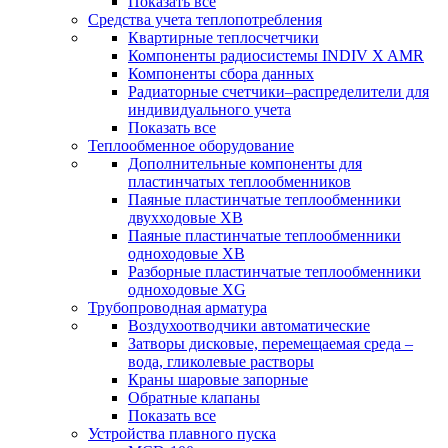
Показать все
Средства учета теплопотребления
Квартирные теплосчетчики
Компоненты радиосистемы INDIV X AMR
Компоненты сбора данных
Радиаторные счетчики–распределители для
индивидуального учета
Показать все
Теплообменное оборудование
Дополнительные компоненты для
пластинчатых теплообменников
Паяные пластинчатые теплообменники
двухходовые XB
Паяные пластинчатые теплообменники
одноходовые ХВ
Разборные пластинчатые теплообменники
одноходовые ХG
Трубопроводная арматура
Воздухоотводчики автоматические
Затворы дисковые, перемещаемая среда –
вода, гликолевые растворы
Краны шаровые запорные
Обратные клапаны
Показать все
Устройства плавного пуска