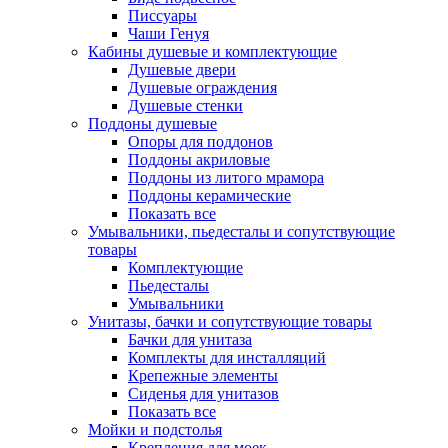
Писсуары
Чаши Генуя
Кабины душевые и комплектующие
Душевые двери
Душевые ограждения
Душевые стенки
Поддоны душевые
Опоры для поддонов
Поддоны акриловые
Поддоны из литого мрамора
Поддоны керамические
Показать все
Умывальники, пьедесталы и сопутствующие
товары
Комплектующие
Пьедесталы
Умывальники
Унитазы, бачки и сопутствующие товары
Бачки для унитаза
Комплекты для инсталляций
Крепежные элементы
Сиденья для унитазов
Показать все
Мойки и подстолья
Крепления для моек