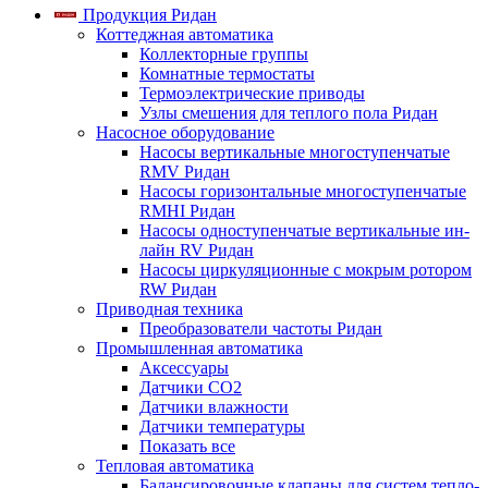
Продукция Ридан
Коттеджная автоматика
Коллекторные группы
Комнатные термостаты
Термоэлектрические приводы
Узлы смешения для теплого пола Ридан
Насосное оборудование
Насосы вертикальные многоступенчатые
RMV Ридан
Насосы горизонтальные многоступенчатые
RMHI Ридан
Насосы одноступенчатые вертикальные ин-
лайн RV Ридан
Насосы циркуляционные с мокрым ротором
RW Ридан
Приводная техника
Преобразователи частоты Ридан
Промышленная автоматика
Аксессуары
Датчики CO2
Датчики влажности
Датчики температуры
Показать все
Тепловая автоматика
Балансировочные клапаны для систем тепло-