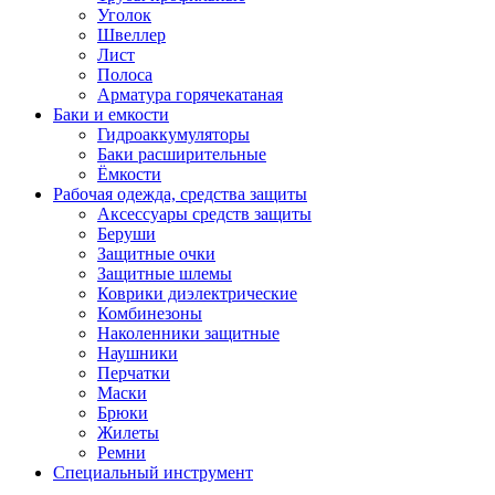
Уголок
Швеллер
Лист
Полоса
Арматура горячекатаная
Баки и емкости
Гидроаккумуляторы
Баки расширительные
Ёмкости
Рабочая одежда, средства защиты
Аксессуары средств защиты
Беруши
Защитные очки
Защитные шлемы
Коврики диэлектрические
Комбинезоны
Наколенники защитные
Наушники
Перчатки
Маски
Брюки
Жилеты
Ремни
Специальный инструмент