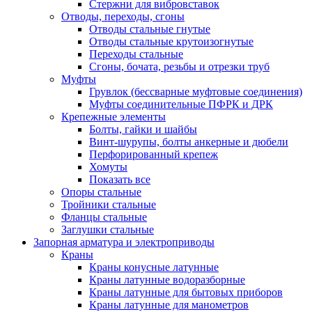
Стержни для вибровставок
Отводы, переходы, сгоны
Отводы стальные гнутые
Отводы стальные крутоизогнутые
Переходы стальные
Сгоны, бочата, резьбы и отрезки труб
Муфты
Грувлок (бессварные муфтовые соединения)
Муфты соединительные ПФРК и ДРК
Крепежные элементы
Болты, гайки и шайбы
Винт-шурупы, болты анкерные и дюбели
Перфорированный крепеж
Хомуты
Показать все
Опоры стальные
Тройники стальные
Фланцы стальные
Заглушки стальные
Запорная арматура и электроприводы
Краны
Краны конусные латунные
Краны латунные водоразборные
Краны латунные для бытовых приборов
Краны латунные для манометров