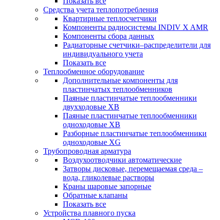
Показать все
Средства учета теплопотребления
Квартирные теплосчетчики
Компоненты радиосистемы INDIV X AMR
Компоненты сбора данных
Радиаторные счетчики–распределители для
индивидуального учета
Показать все
Теплообменное оборудование
Дополнительные компоненты для
пластинчатых теплообменников
Паяные пластинчатые теплообменники
двухходовые XB
Паяные пластинчатые теплообменники
одноходовые ХВ
Разборные пластинчатые теплообменники
одноходовые ХG
Трубопроводная арматура
Воздухоотводчики автоматические
Затворы дисковые, перемещаемая среда –
вода, гликолевые растворы
Краны шаровые запорные
Обратные клапаны
Показать все
Устройства плавного пуска