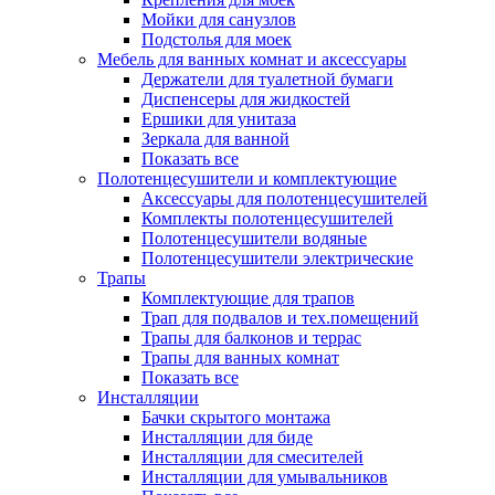
Мойки для санузлов
Подстолья для моек
Мебель для ванных комнат и аксессуары
Держатели для туалетной бумаги
Диспенсеры для жидкостей
Ершики для унитаза
Зеркала для ванной
Показать все
Полотенцесушители и комплектующие
Аксессуары для полотенцесушителей
Комплекты полотенцесушителей
Полотенцесушители водяные
Полотенцесушители электрические
Трапы
Комплектующие для трапов
Трап для подвалов и тех.помещений
Трапы для балконов и террас
Трапы для ванных комнат
Показать все
Инсталляции
Бачки скрытого монтажа
Инсталляции для биде
Инсталляции для смесителей
Инсталляции для умывальников