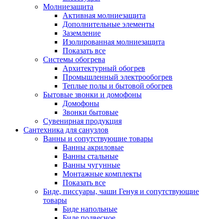
Молниезащита
Активная молниезащита
Дополнительные элементы
Заземление
Изолированная молниезащита
Показать все
Системы обогрева
Архитектурный обогрев
Промышленный электрообогрев
Теплые полы и бытовой обогрев
Бытовые звонки и домофоны
Домофоны
Звонки бытовые
Сувенирная продукция
Сантехника для санузлов
Ванны и сопутствующие товары
Ванны акриловые
Ванны стальные
Ванны чугунные
Монтажные комплекты
Показать все
Биде, писсуары, чаши Генуя и сопутствующие
товары
Биде напольные
Биде подвесное