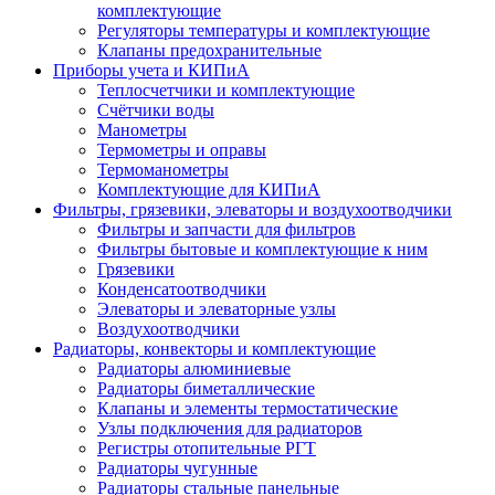
комплектующие
Регуляторы температуры и комплектующие
Клапаны предохранительные
Приборы учета и КИПиА
Теплосчетчики и комплектующие
Счётчики воды
Манометры
Термометры и оправы
Термоманометры
Комплектующие для КИПиА
Фильтры, грязевики, элеваторы и воздухоотводчики
Фильтры и запчасти для фильтров
Фильтры бытовые и комплектующие к ним
Грязевики
Конденсатоотводчики
Элеваторы и элеваторные узлы
Воздухоотводчики
Радиаторы, конвекторы и комплектующие
Радиаторы алюминиевые
Радиаторы биметаллические
Клапаны и элементы термостатические
Узлы подключения для радиаторов
Регистры отопительные РГТ
Радиаторы чугунные
Радиаторы стальные панельные