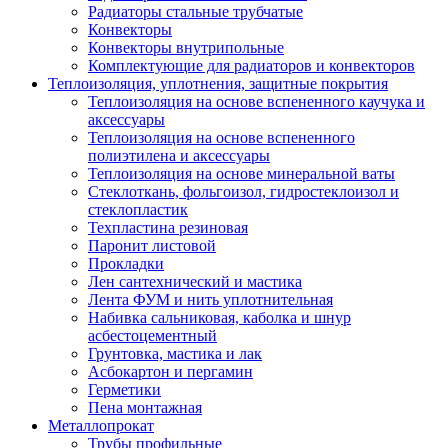
Радиаторы стальные трубчатые
Конвекторы
Конвекторы внутрипольные
Комплектующие для радиаторов и конвекторов
Теплоизоляция, уплотнения, защитные покрытия
Теплоизоляция на основе вспененного каучука и
аксессуары
Теплоизоляция на основе вспененного
полиэтилена и аксессуары
Теплоизоляция на основе минеральной ваты
Стеклоткань, фольгоизол, гидростеклоизол и
стеклопластик
Техпластина резиновая
Паронит листовой
Прокладки
Лен сантехнический и мастика
Лента ФУМ и нить уплотнительная
Набивка сальниковая, каболка и шнур
асбестоцементный
Грунтовка, мастика и лак
Асбокартон и пергамин
Герметики
Пена монтажная
Металлопрокат
Трубы профильные