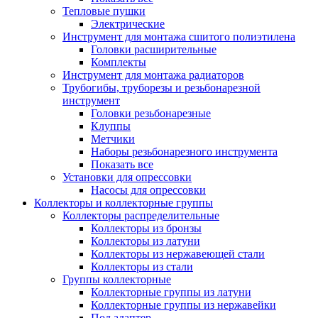
Тепловые пушки
Электрические
Инструмент для монтажа сшитого полиэтилена
Головки расширительные
Комплекты
Инструмент для монтажа радиаторов
Трубогибы, труборезы и резьбонарезной
инструмент
Головки резьбонарезные
Клуппы
Метчики
Наборы резьбонарезного инструмента
Показать все
Установки для опрессовки
Насосы для опрессовки
Коллекторы и коллекторные группы
Коллекторы распределительные
Коллекторы из бронзы
Коллекторы из латуни
Коллекторы из нержавеющей стали
Коллекторы из стали
Группы коллекторные
Коллекторные группы из латуни
Коллекторные группы из нержавейки
Под адаптер