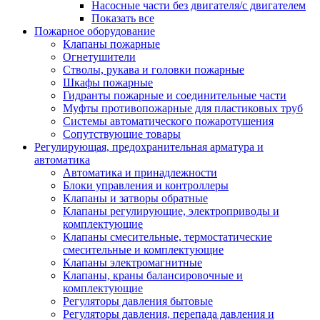
Насосные части без двигателя/с двигателем
Показать все
Пожарное оборудование
Клапаны пожарные
Огнетушители
Стволы, рукава и головки пожарные
Шкафы пожарные
Гидранты пожарные и соединительные части
Муфты противопожарные для пластиковых труб
Системы автоматического пожаротушения
Сопутствующие товары
Регулирующая, предохранительная арматура и
автоматика
Автоматика и принадлежности
Блоки управления и контроллеры
Клапаны и затворы обратные
Клапаны регулирующие, электроприводы и
комплектующие
Клапаны смесительные, термостатические
смесительные и комплектующие
Клапаны электромагнитные
Клапаны, краны балансировочные и
комплектующие
Регуляторы давления бытовые
Регуляторы давления, перепада давления и