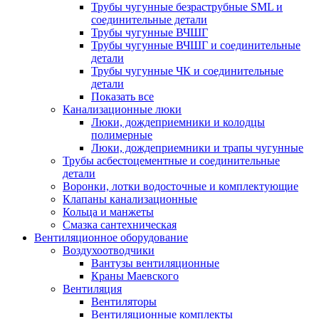
Трубы чугунные безраструбные SML и
соединительные детали
Трубы чугунные ВЧШГ
Трубы чугунные ВЧШГ и соединительные
детали
Трубы чугунные ЧК и соединительные
детали
Показать все
Канализационные люки
Люки, дождеприемники и колодцы
полимерные
Люки, дождеприемники и трапы чугунные
Трубы асбестоцементные и соединительные
детали
Воронки, лотки водосточные и комплектующие
Клапаны канализационные
Кольца и манжеты
Смазка сантехническая
Вентиляционное оборудование
Воздухоотводчики
Вантузы вентиляционные
Краны Маевского
Вентиляция
Вентиляторы
Вентиляционные комплекты