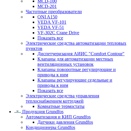
MCD-100
MCD-201
Частотные преобразователи
ONI A150
VEDA VF-101
VEDA VF-51
VF-302C Crane Drive
Показать все
Электрические средства автоматизации тепловых
пунктов
Диспетчеризация АИИС "Comfort Contour"
Клапаны для автоматизации местных
вентиляционных установок
Клапаны поворотные регулирующие и
приводы к ним
Клапаны регулирующие седельные и
приводы к ним
Показать все
Электрические средства управления
теплоснабжением коттеджей
Комнатные термостаты
Продукция Grundfos
Автоматизация и КИП Grundfos
Датчики давления Grundfos
Кондиционеры Grundfos