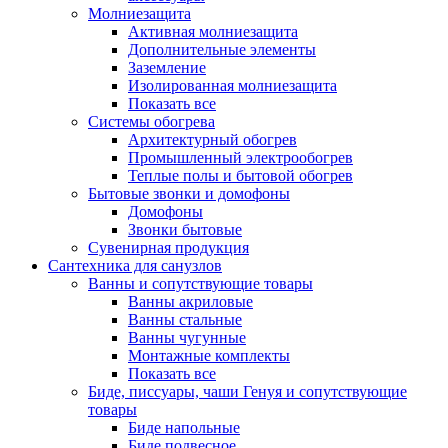
Молниезащита
Активная молниезащита
Дополнительные элементы
Заземление
Изолированная молниезащита
Показать все
Системы обогрева
Архитектурный обогрев
Промышленный электрообогрев
Теплые полы и бытовой обогрев
Бытовые звонки и домофоны
Домофоны
Звонки бытовые
Сувенирная продукция
Сантехника для санузлов
Ванны и сопутствующие товары
Ванны акриловые
Ванны стальные
Ванны чугунные
Монтажные комплекты
Показать все
Биде, писсуары, чаши Генуя и сопутствующие
товары
Биде напольные
Биде подвесное