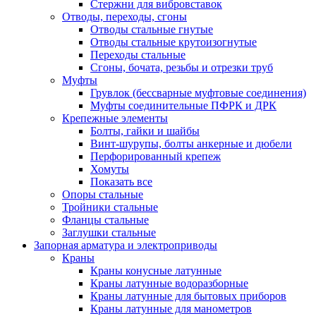
Стержни для вибровставок
Отводы, переходы, сгоны
Отводы стальные гнутые
Отводы стальные крутоизогнутые
Переходы стальные
Сгоны, бочата, резьбы и отрезки труб
Муфты
Грувлок (бессварные муфтовые соединения)
Муфты соединительные ПФРК и ДРК
Крепежные элементы
Болты, гайки и шайбы
Винт-шурупы, болты анкерные и дюбели
Перфорированный крепеж
Хомуты
Показать все
Опоры стальные
Тройники стальные
Фланцы стальные
Заглушки стальные
Запорная арматура и электроприводы
Краны
Краны конусные латунные
Краны латунные водоразборные
Краны латунные для бытовых приборов
Краны латунные для манометров