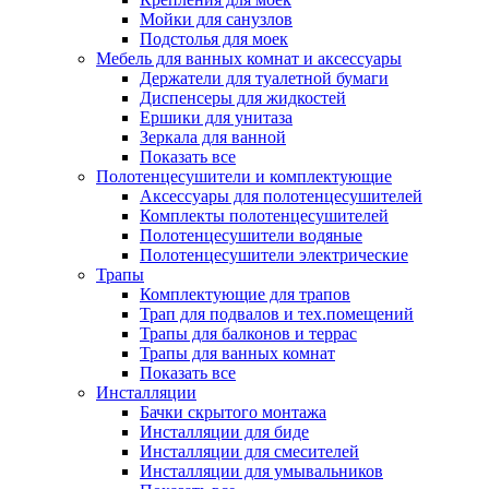
Мойки для санузлов
Подстолья для моек
Мебель для ванных комнат и аксессуары
Держатели для туалетной бумаги
Диспенсеры для жидкостей
Ершики для унитаза
Зеркала для ванной
Показать все
Полотенцесушители и комплектующие
Аксессуары для полотенцесушителей
Комплекты полотенцесушителей
Полотенцесушители водяные
Полотенцесушители электрические
Трапы
Комплектующие для трапов
Трап для подвалов и тех.помещений
Трапы для балконов и террас
Трапы для ванных комнат
Показать все
Инсталляции
Бачки скрытого монтажа
Инсталляции для биде
Инсталляции для смесителей
Инсталляции для умывальников