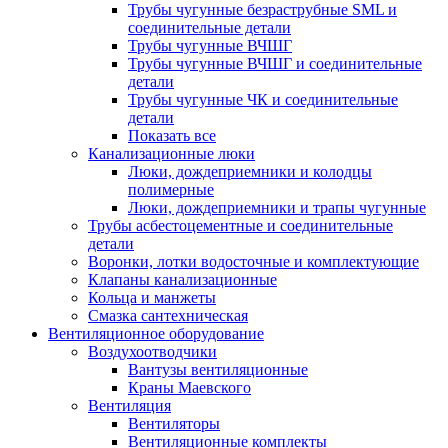
Трубы чугунные безраструбные SML и
соединительные детали
Трубы чугунные ВЧШГ
Трубы чугунные ВЧШГ и соединительные
детали
Трубы чугунные ЧК и соединительные
детали
Показать все
Канализационные люки
Люки, дождеприемники и колодцы
полимерные
Люки, дождеприемники и трапы чугунные
Трубы асбестоцементные и соединительные
детали
Воронки, лотки водосточные и комплектующие
Клапаны канализационные
Кольца и манжеты
Смазка сантехническая
Вентиляционное оборудование
Воздухоотводчики
Вантузы вентиляционные
Краны Маевского
Вентиляция
Вентиляторы
Вентиляционные комплекты