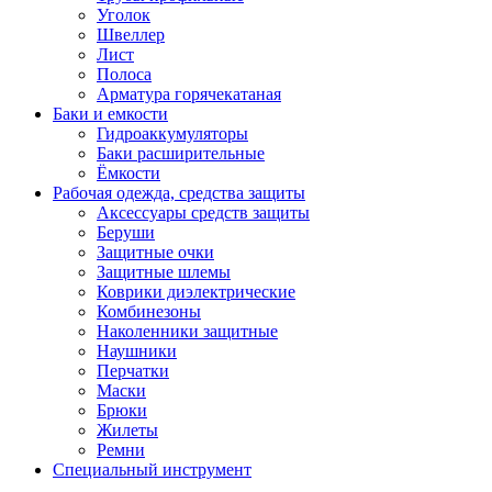
Уголок
Швеллер
Лист
Полоса
Арматура горячекатаная
Баки и емкости
Гидроаккумуляторы
Баки расширительные
Ёмкости
Рабочая одежда, средства защиты
Аксессуары средств защиты
Беруши
Защитные очки
Защитные шлемы
Коврики диэлектрические
Комбинезоны
Наколенники защитные
Наушники
Перчатки
Маски
Брюки
Жилеты
Ремни
Специальный инструмент