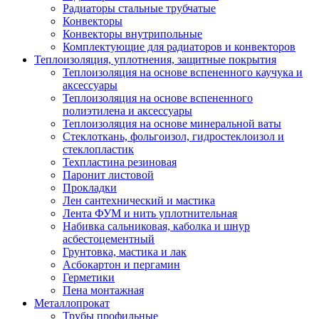
Радиаторы стальные трубчатые
Конвекторы
Конвекторы внутрипольные
Комплектующие для радиаторов и конвекторов
Теплоизоляция, уплотнения, защитные покрытия
Теплоизоляция на основе вспененного каучука и
аксессуары
Теплоизоляция на основе вспененного
полиэтилена и аксессуары
Теплоизоляция на основе минеральной ваты
Стеклоткань, фольгоизол, гидростеклоизол и
стеклопластик
Техпластина резиновая
Паронит листовой
Прокладки
Лен сантехнический и мастика
Лента ФУМ и нить уплотнительная
Набивка сальниковая, каболка и шнур
асбестоцементный
Грунтовка, мастика и лак
Асбокартон и пергамин
Герметики
Пена монтажная
Металлопрокат
Трубы профильные