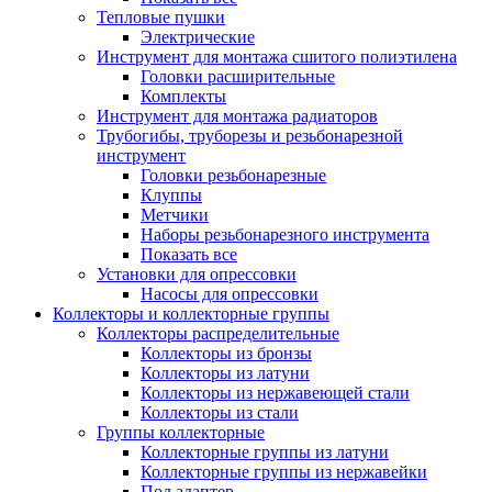
Тепловые пушки
Электрические
Инструмент для монтажа сшитого полиэтилена
Головки расширительные
Комплекты
Инструмент для монтажа радиаторов
Трубогибы, труборезы и резьбонарезной
инструмент
Головки резьбонарезные
Клуппы
Метчики
Наборы резьбонарезного инструмента
Показать все
Установки для опрессовки
Насосы для опрессовки
Коллекторы и коллекторные группы
Коллекторы распределительные
Коллекторы из бронзы
Коллекторы из латуни
Коллекторы из нержавеющей стали
Коллекторы из стали
Группы коллекторные
Коллекторные группы из латуни
Коллекторные группы из нержавейки
Под адаптер