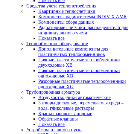
Показать все
Средства учета теплопотребления
Квартирные теплосчетчики
Компоненты радиосистемы INDIV X AMR
Компоненты сбора данных
Радиаторные счетчики–распределители для
индивидуального учета
Показать все
Теплообменное оборудование
Дополнительные компоненты для
пластинчатых теплообменников
Паяные пластинчатые теплообменники
двухходовые XB
Паяные пластинчатые теплообменники
одноходовые ХВ
Разборные пластинчатые теплообменники
одноходовые ХG
Трубопроводная арматура
Воздухоотводчики автоматические
Затворы дисковые, перемещаемая среда –
вода, гликолевые растворы
Краны шаровые запорные
Обратные клапаны
Показать все
Устройства плавного пуска