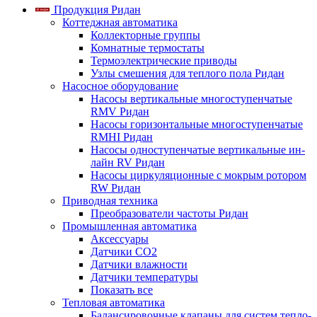
Продукция Ридан
Коттеджная автоматика
Коллекторные группы
Комнатные термостаты
Термоэлектрические приводы
Узлы смешения для теплого пола Ридан
Насосное оборудование
Насосы вертикальные многоступенчатые
RMV Ридан
Насосы горизонтальные многоступенчатые
RMHI Ридан
Насосы одноступенчатые вертикальные ин-
лайн RV Ридан
Насосы циркуляционные с мокрым ротором
RW Ридан
Приводная техника
Преобразователи частоты Ридан
Промышленная автоматика
Аксессуары
Датчики CO2
Датчики влажности
Датчики температуры
Показать все
Тепловая автоматика
Балансировочные клапаны для систем тепло-