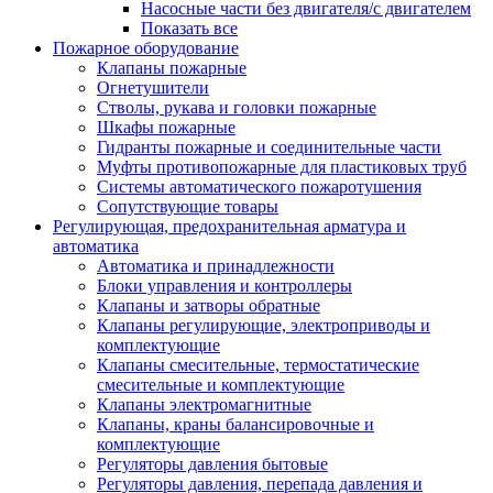
Насосные части без двигателя/с двигателем
Показать все
Пожарное оборудование
Клапаны пожарные
Огнетушители
Стволы, рукава и головки пожарные
Шкафы пожарные
Гидранты пожарные и соединительные части
Муфты противопожарные для пластиковых труб
Системы автоматического пожаротушения
Сопутствующие товары
Регулирующая, предохранительная арматура и
автоматика
Автоматика и принадлежности
Блоки управления и контроллеры
Клапаны и затворы обратные
Клапаны регулирующие, электроприводы и
комплектующие
Клапаны смесительные, термостатические
смесительные и комплектующие
Клапаны электромагнитные
Клапаны, краны балансировочные и
комплектующие
Регуляторы давления бытовые
Регуляторы давления, перепада давления и