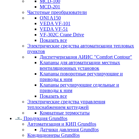
MCD-100
MCD-201
Частотные преобразователи
ONI A150
VEDA VF-101
VEDA VF-51
VF-302C Crane Drive
Показать все
Электрические средства автоматизации тепловых
пунктов
Диспетчеризация АИИС "Comfort Contour"
Клапаны для автоматизации местных
вентиляционных установок
Клапаны поворотные регулирующие и
приводы к ним
Клапаны регулирующие седельные и
приводы к ним
Показать все
Электрические средства управления
теплоснабжением коттеджей
Комнатные термостаты
Продукция Grundfos
Автоматизация и КИП Grundfos
Датчики давления Grundfos
Кондиционеры Grundfos