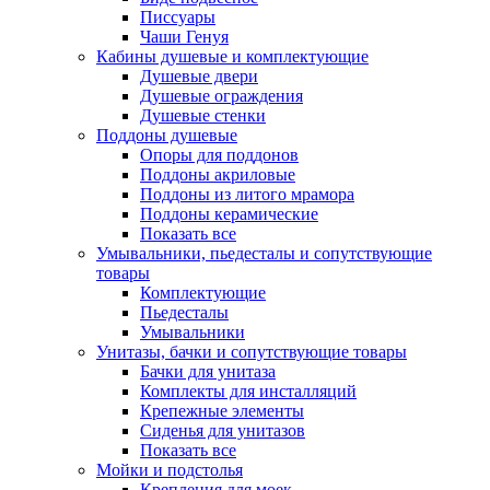
Писсуары
Чаши Генуя
Кабины душевые и комплектующие
Душевые двери
Душевые ограждения
Душевые стенки
Поддоны душевые
Опоры для поддонов
Поддоны акриловые
Поддоны из литого мрамора
Поддоны керамические
Показать все
Умывальники, пьедесталы и сопутствующие
товары
Комплектующие
Пьедесталы
Умывальники
Унитазы, бачки и сопутствующие товары
Бачки для унитаза
Комплекты для инсталляций
Крепежные элементы
Сиденья для унитазов
Показать все
Мойки и подстолья
Крепления для моек