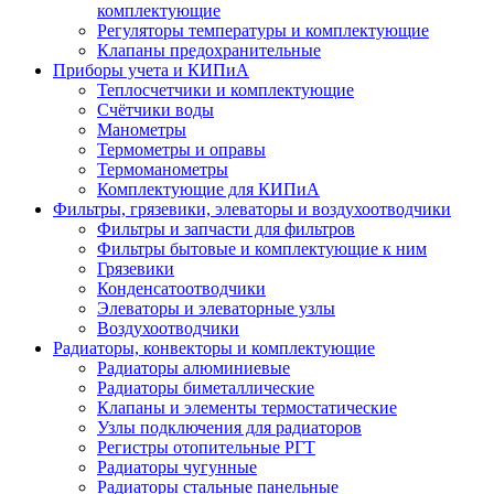
комплектующие
Регуляторы температуры и комплектующие
Клапаны предохранительные
Приборы учета и КИПиА
Теплосчетчики и комплектующие
Счётчики воды
Манометры
Термометры и оправы
Термоманометры
Комплектующие для КИПиА
Фильтры, грязевики, элеваторы и воздухоотводчики
Фильтры и запчасти для фильтров
Фильтры бытовые и комплектующие к ним
Грязевики
Конденсатоотводчики
Элеваторы и элеваторные узлы
Воздухоотводчики
Радиаторы, конвекторы и комплектующие
Радиаторы алюминиевые
Радиаторы биметаллические
Клапаны и элементы термостатические
Узлы подключения для радиаторов
Регистры отопительные РГТ
Радиаторы чугунные
Радиаторы стальные панельные