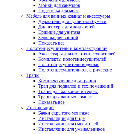
Мойки для санузлов
Подстолья для моек
Мебель для ванных комнат и аксессуары
Держатели для туалетной бумаги
Диспенсеры для жидкостей
Ершики для унитаза
Зеркала для ванной
Показать все
Полотенцесушители и комплектующие
Аксессуары для полотенцесушителей
Комплекты полотенцесушителей
Полотенцесушители водяные
Полотенцесушители электрические
Трапы
Комплектующие для трапов
Трап для подвалов и тех.помещений
Трапы для балконов и террас
Трапы для ванных комнат
Показать все
Инсталляции
Бачки скрытого монтажа
Инсталляции для биде
Инсталляции для смесителей
Инсталляции для умывальников