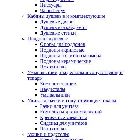
Писсуары
Чаши Генуя
Кабины душевые и комплектующие
Душевые двери
Душевые ограждения
Душевые стенки
Поддоны душевые
Опоры для поддонов
Поддоны акриловые
Поддоны из литого мрамора
Поддоны керамические
Показать все
Умывальники, пьедесталы и сопутствующие
товары
Комплектующие
Пьедесталы
Умывальники
Унитазы, бачки и сопутствующие товары
Бачки для унитаза
Комплекты для инсталляций
Крепежные элементы
Сиденья для унитазов
Показать все
Мойки и подстолья
Крепления для моек