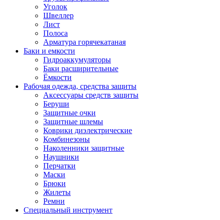
Уголок
Швеллер
Лист
Полоса
Арматура горячекатаная
Баки и емкости
Гидроаккумуляторы
Баки расширительные
Ёмкости
Рабочая одежда, средства защиты
Аксессуары средств защиты
Беруши
Защитные очки
Защитные шлемы
Коврики диэлектрические
Комбинезоны
Наколенники защитные
Наушники
Перчатки
Маски
Брюки
Жилеты
Ремни
Специальный инструмент