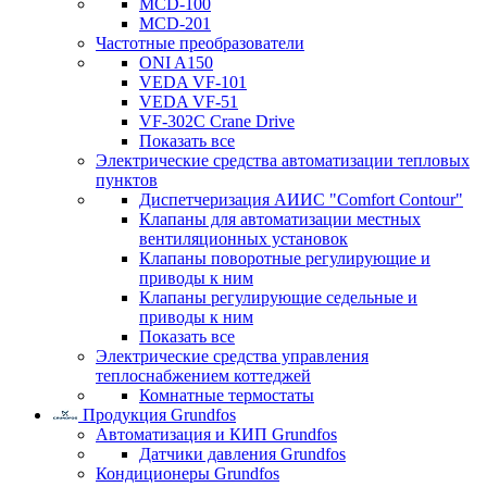
MCD-100
MCD-201
Частотные преобразователи
ONI A150
VEDA VF-101
VEDA VF-51
VF-302C Crane Drive
Показать все
Электрические средства автоматизации тепловых
пунктов
Диспетчеризация АИИС "Comfort Contour"
Клапаны для автоматизации местных
вентиляционных установок
Клапаны поворотные регулирующие и
приводы к ним
Клапаны регулирующие седельные и
приводы к ним
Показать все
Электрические средства управления
теплоснабжением коттеджей
Комнатные термостаты
Продукция Grundfos
Автоматизация и КИП Grundfos
Датчики давления Grundfos
Кондиционеры Grundfos