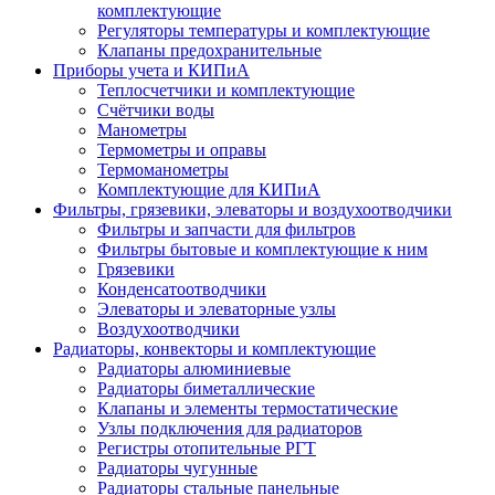
комплектующие
Регуляторы температуры и комплектующие
Клапаны предохранительные
Приборы учета и КИПиА
Теплосчетчики и комплектующие
Счётчики воды
Манометры
Термометры и оправы
Термоманометры
Комплектующие для КИПиА
Фильтры, грязевики, элеваторы и воздухоотводчики
Фильтры и запчасти для фильтров
Фильтры бытовые и комплектующие к ним
Грязевики
Конденсатоотводчики
Элеваторы и элеваторные узлы
Воздухоотводчики
Радиаторы, конвекторы и комплектующие
Радиаторы алюминиевые
Радиаторы биметаллические
Клапаны и элементы термостатические
Узлы подключения для радиаторов
Регистры отопительные РГТ
Радиаторы чугунные
Радиаторы стальные панельные