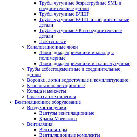
Трубы чугунные безраструбные SML и
соединительные детали
Трубы чугунные ВЧШГ
Трубы чугунные ВЧШГ и соединительные
детали
Трубы чугунные ЧК и соединительные
детали
Показать все
Канализационные люки
Люки, дождеприемники и колодцы
полимерные
Люки, дождеприемники и трапы чугунные
Трубы асбестоцементные и соединительные
детали
Воронки, лотки водосточные и комплектующие
Клапаны канализационные
Кольца и манжеты
Смазка сантехническая
Вентиляционное оборудование
Воздухоотводчики
Вантузы вентиляционные
Краны Маевского
Вентиляция
Вентиляторы
Вентиляционные комплекты