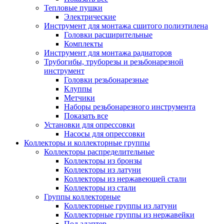
Тепловые пушки
Электрические
Инструмент для монтажа сшитого полиэтилена
Головки расширительные
Комплекты
Инструмент для монтажа радиаторов
Трубогибы, труборезы и резьбонарезной
инструмент
Головки резьбонарезные
Клуппы
Метчики
Наборы резьбонарезного инструмента
Показать все
Установки для опрессовки
Насосы для опрессовки
Коллекторы и коллекторные группы
Коллекторы распределительные
Коллекторы из бронзы
Коллекторы из латуни
Коллекторы из нержавеющей стали
Коллекторы из стали
Группы коллекторные
Коллекторные группы из латуни
Коллекторные группы из нержавейки
Под адаптер