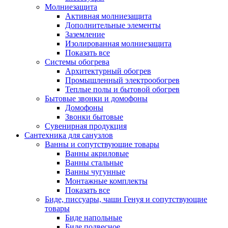
Молниезащита
Активная молниезащита
Дополнительные элементы
Заземление
Изолированная молниезащита
Показать все
Системы обогрева
Архитектурный обогрев
Промышленный электрообогрев
Теплые полы и бытовой обогрев
Бытовые звонки и домофоны
Домофоны
Звонки бытовые
Сувенирная продукция
Сантехника для санузлов
Ванны и сопутствующие товары
Ванны акриловые
Ванны стальные
Ванны чугунные
Монтажные комплекты
Показать все
Биде, писсуары, чаши Генуя и сопутствующие
товары
Биде напольные
Биде подвесное