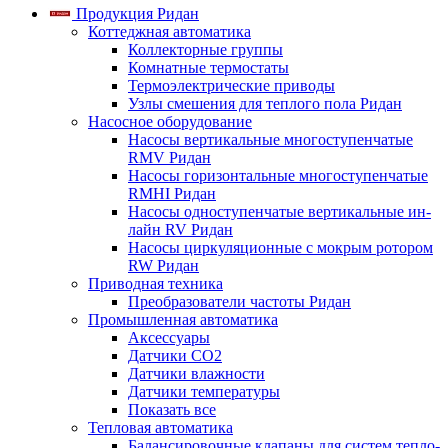
Продукция Ридан
Коттеджная автоматика
Коллекторные группы
Комнатные термостаты
Термоэлектрические приводы
Узлы смешения для теплого пола Ридан
Насосное оборудование
Насосы вертикальные многоступенчатые
RMV Ридан
Насосы горизонтальные многоступенчатые
RMHI Ридан
Насосы одноступенчатые вертикальные ин-
лайн RV Ридан
Насосы циркуляционные с мокрым ротором
RW Ридан
Приводная техника
Преобразователи частоты Ридан
Промышленная автоматика
Аксессуары
Датчики CO2
Датчики влажности
Датчики температуры
Показать все
Тепловая автоматика
Балансировочные клапаны для систем тепло-