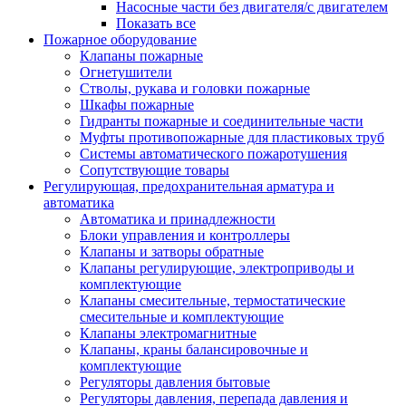
Насосные части без двигателя/с двигателем
Показать все
Пожарное оборудование
Клапаны пожарные
Огнетушители
Стволы, рукава и головки пожарные
Шкафы пожарные
Гидранты пожарные и соединительные части
Муфты противопожарные для пластиковых труб
Системы автоматического пожаротушения
Сопутствующие товары
Регулирующая, предохранительная арматура и
автоматика
Автоматика и принадлежности
Блоки управления и контроллеры
Клапаны и затворы обратные
Клапаны регулирующие, электроприводы и
комплектующие
Клапаны смесительные, термостатические
смесительные и комплектующие
Клапаны электромагнитные
Клапаны, краны балансировочные и
комплектующие
Регуляторы давления бытовые
Регуляторы давления, перепада давления и