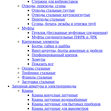
Стержни для вибровставок
Отводы, переходы, сгоны
Отводы стальные гнутые
Отводы стальные крутоизогнутые
Переходы стальные
Сгоны, бочата, резьбы и отрезки труб
Муфты
Грувлок (бессварные муфтовые соединения)
Муфты соединительные ПФРК и ДРК
Крепежные элементы
Болты, гайки и шайбы
Винт-шурупы, болты анкерные и дюбели
Перфорированный крепеж
Хомуты
Показать все
Опоры стальные
Тройники стальные
Фланцы стальные
Заглушки стальные
Запорная арматура и электроприводы
Краны
Краны конусные латунные
Краны латунные водоразборные
Краны латунные для бытовых приборов
Краны латунные для манометров