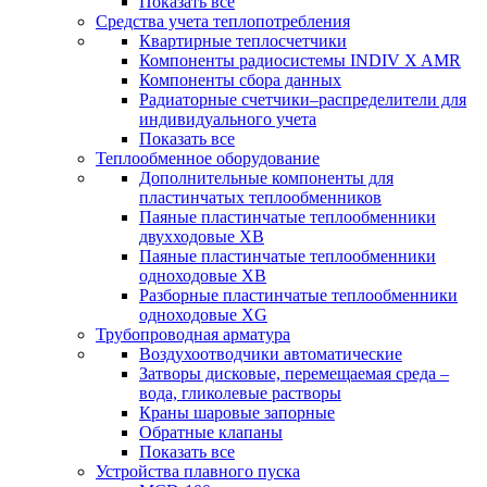
Показать все
Средства учета теплопотребления
Квартирные теплосчетчики
Компоненты радиосистемы INDIV X AMR
Компоненты сбора данных
Радиаторные счетчики–распределители для
индивидуального учета
Показать все
Теплообменное оборудование
Дополнительные компоненты для
пластинчатых теплообменников
Паяные пластинчатые теплообменники
двухходовые XB
Паяные пластинчатые теплообменники
одноходовые ХВ
Разборные пластинчатые теплообменники
одноходовые ХG
Трубопроводная арматура
Воздухоотводчики автоматические
Затворы дисковые, перемещаемая среда –
вода, гликолевые растворы
Краны шаровые запорные
Обратные клапаны
Показать все
Устройства плавного пуска