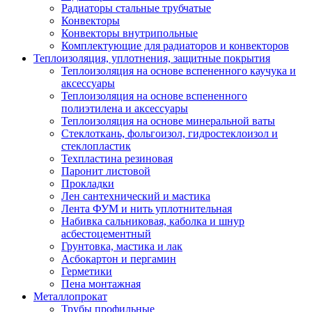
Радиаторы стальные трубчатые
Конвекторы
Конвекторы внутрипольные
Комплектующие для радиаторов и конвекторов
Теплоизоляция, уплотнения, защитные покрытия
Теплоизоляция на основе вспененного каучука и
аксессуары
Теплоизоляция на основе вспененного
полиэтилена и аксессуары
Теплоизоляция на основе минеральной ваты
Стеклоткань, фольгоизол, гидростеклоизол и
стеклопластик
Техпластина резиновая
Паронит листовой
Прокладки
Лен сантехнический и мастика
Лента ФУМ и нить уплотнительная
Набивка сальниковая, каболка и шнур
асбестоцементный
Грунтовка, мастика и лак
Асбокартон и пергамин
Герметики
Пена монтажная
Металлопрокат
Трубы профильные