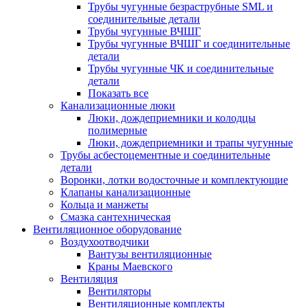
Трубы чугунные безраструбные SML и
соединительные детали
Трубы чугунные ВЧШГ
Трубы чугунные ВЧШГ и соединительные
детали
Трубы чугунные ЧК и соединительные
детали
Показать все
Канализационные люки
Люки, дождеприемники и колодцы
полимерные
Люки, дождеприемники и трапы чугунные
Трубы асбестоцементные и соединительные
детали
Воронки, лотки водосточные и комплектующие
Клапаны канализационные
Кольца и манжеты
Смазка сантехническая
Вентиляционное оборудование
Воздухоотводчики
Вантузы вентиляционные
Краны Маевского
Вентиляция
Вентиляторы
Вентиляционные комплекты