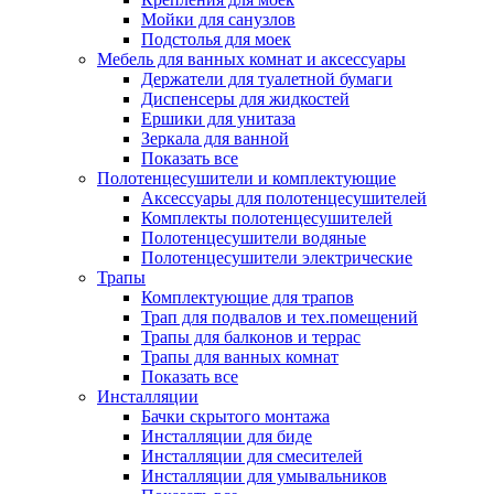
Мойки для санузлов
Подстолья для моек
Мебель для ванных комнат и аксессуары
Держатели для туалетной бумаги
Диспенсеры для жидкостей
Ершики для унитаза
Зеркала для ванной
Показать все
Полотенцесушители и комплектующие
Аксессуары для полотенцесушителей
Комплекты полотенцесушителей
Полотенцесушители водяные
Полотенцесушители электрические
Трапы
Комплектующие для трапов
Трап для подвалов и тех.помещений
Трапы для балконов и террас
Трапы для ванных комнат
Показать все
Инсталляции
Бачки скрытого монтажа
Инсталляции для биде
Инсталляции для смесителей
Инсталляции для умывальников