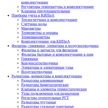
комплектующие
Регуляторы температуры и комплектующие
Клапаны предохранительные
Приборы учета и КИПиА
Теплосчетчики и комплектующие
Счётчики воды
Манометры
Термометры и оправы
Термоманометры
Комплектующие для КИПиА
Фильтры, грязевики, элеваторы и воздухоотводчики
Фильтры и запчасти для фильтров
Фильтры бытовые и комплектующие к ним
Грязевики
Конденсатоотводчики
Элеваторы и элеваторные узлы
Воздухоотводчики
Радиаторы, конвекторы и комплектующие
Радиаторы алюминиевые
Радиаторы биметаллические
Клапаны и элементы термостатические
Узлы подключения для радиаторов
Регистры отопительные РГТ
Радиаторы чугунные
Радиаторы стальные панельные