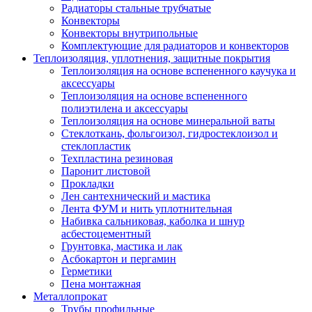
Радиаторы стальные трубчатые
Конвекторы
Конвекторы внутрипольные
Комплектующие для радиаторов и конвекторов
Теплоизоляция, уплотнения, защитные покрытия
Теплоизоляция на основе вспененного каучука и
аксессуары
Теплоизоляция на основе вспененного
полиэтилена и аксессуары
Теплоизоляция на основе минеральной ваты
Стеклоткань, фольгоизол, гидростеклоизол и
стеклопластик
Техпластина резиновая
Паронит листовой
Прокладки
Лен сантехнический и мастика
Лента ФУМ и нить уплотнительная
Набивка сальниковая, каболка и шнур
асбестоцементный
Грунтовка, мастика и лак
Асбокартон и пергамин
Герметики
Пена монтажная
Металлопрокат
Трубы профильные