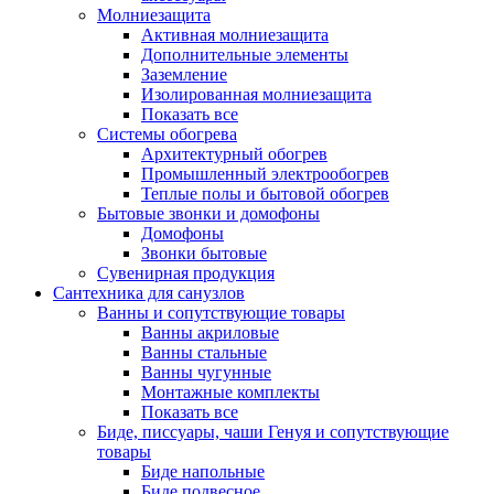
Молниезащита
Активная молниезащита
Дополнительные элементы
Заземление
Изолированная молниезащита
Показать все
Системы обогрева
Архитектурный обогрев
Промышленный электрообогрев
Теплые полы и бытовой обогрев
Бытовые звонки и домофоны
Домофоны
Звонки бытовые
Сувенирная продукция
Сантехника для санузлов
Ванны и сопутствующие товары
Ванны акриловые
Ванны стальные
Ванны чугунные
Монтажные комплекты
Показать все
Биде, писсуары, чаши Генуя и сопутствующие
товары
Биде напольные
Биде подвесное