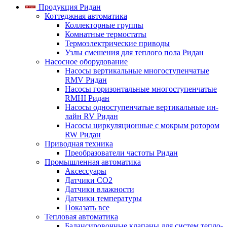
Продукция Ридан
Коттеджная автоматика
Коллекторные группы
Комнатные термостаты
Термоэлектрические приводы
Узлы смешения для теплого пола Ридан
Насосное оборудование
Насосы вертикальные многоступенчатые
RMV Ридан
Насосы горизонтальные многоступенчатые
RMHI Ридан
Насосы одноступенчатые вертикальные ин-
лайн RV Ридан
Насосы циркуляционные с мокрым ротором
RW Ридан
Приводная техника
Преобразователи частоты Ридан
Промышленная автоматика
Аксессуары
Датчики CO2
Датчики влажности
Датчики температуры
Показать все
Тепловая автоматика
Балансировочные клапаны для систем тепло-