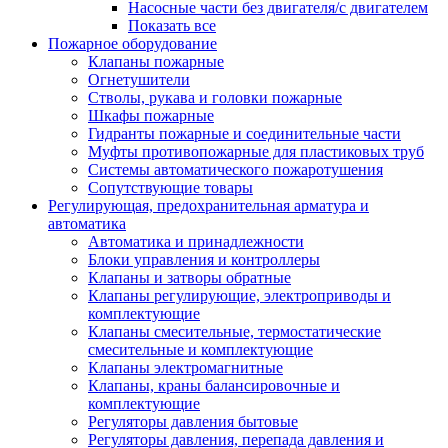
Насосные части без двигателя/с двигателем
Показать все
Пожарное оборудование
Клапаны пожарные
Огнетушители
Стволы, рукава и головки пожарные
Шкафы пожарные
Гидранты пожарные и соединительные части
Муфты противопожарные для пластиковых труб
Системы автоматического пожаротушения
Сопутствующие товары
Регулирующая, предохранительная арматура и
автоматика
Автоматика и принадлежности
Блоки управления и контроллеры
Клапаны и затворы обратные
Клапаны регулирующие, электроприводы и
комплектующие
Клапаны смесительные, термостатические
смесительные и комплектующие
Клапаны электромагнитные
Клапаны, краны балансировочные и
комплектующие
Регуляторы давления бытовые
Регуляторы давления, перепада давления и