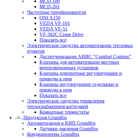
MCD-100
MCD-201
Частотные преобразователи
ONI A150
VEDA VF-101
VEDA VF-51
VF-302C Crane Drive
Показать все
Электрические средства автоматизации тепловых
пунктов
Диспетчеризация АИИС "Comfort Contour"
Клапаны для автоматизации местных
вентиляционных установок
Клапаны поворотные регулирующие и
приводы к ним
Клапаны регулирующие седельные и
приводы к ним
Показать все
Электрические средства управления
теплоснабжением коттеджей
Комнатные термостаты
Продукция Grundfos
Автоматизация и КИП Grundfos
Датчики давления Grundfos
Кондиционеры Grundfos