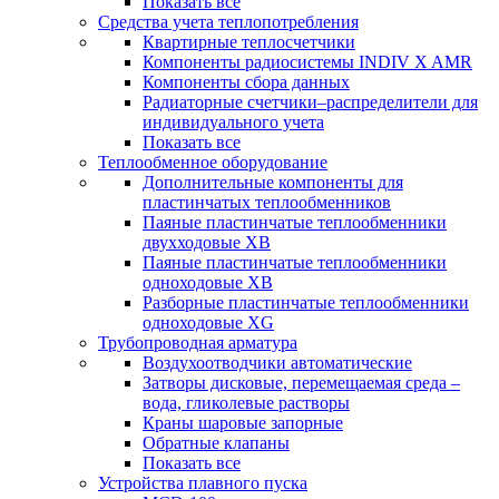
Показать все
Средства учета теплопотребления
Квартирные теплосчетчики
Компоненты радиосистемы INDIV X AMR
Компоненты сбора данных
Радиаторные счетчики–распределители для
индивидуального учета
Показать все
Теплообменное оборудование
Дополнительные компоненты для
пластинчатых теплообменников
Паяные пластинчатые теплообменники
двухходовые XB
Паяные пластинчатые теплообменники
одноходовые ХВ
Разборные пластинчатые теплообменники
одноходовые ХG
Трубопроводная арматура
Воздухоотводчики автоматические
Затворы дисковые, перемещаемая среда –
вода, гликолевые растворы
Краны шаровые запорные
Обратные клапаны
Показать все
Устройства плавного пуска