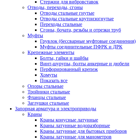
Стержни для вибровставок
Отводы, переходы, сгоны
Отводы стальные гнутые
Отводы стальные крутоизогнутые
Переходы стальные
Сгоны, бочата, резьбы и отрезки труб
Муфты
Грувлок (бессварные муфтовые соединения)
Муфты соединительные ПФРК и ДРК
Крепежные элементы
Болты, гайки и шайбы
Винт-шурупы, болты анкерные и дюбели
Перфорированный крепеж
Хомуты
Показать все
Опоры стальные
Тройники стальные
Фланцы стальные
Заглушки стальные
Запорная арматура и электроприводы
Краны
Краны конусные латунные
Краны латунные водоразборные
Краны латунные для бытовых приборов
Краны латунные для манометров