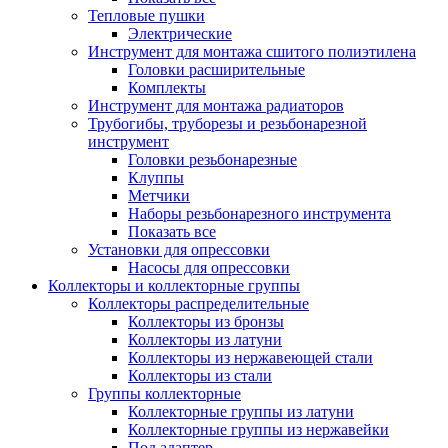
Тепловые пушки
Электрические
Инструмент для монтажа сшитого полиэтилена
Головки расширительные
Комплекты
Инструмент для монтажа радиаторов
Трубогибы, труборезы и резьбонарезной
инструмент
Головки резьбонарезные
Клуппы
Метчики
Наборы резьбонарезного инструмента
Показать все
Установки для опрессовки
Насосы для опрессовки
Коллекторы и коллекторные группы
Коллекторы распределительные
Коллекторы из бронзы
Коллекторы из латуни
Коллекторы из нержавеющей стали
Коллекторы из стали
Группы коллекторные
Коллекторные группы из латуни
Коллекторные группы из нержавейки
Под адаптер