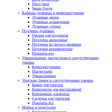
Писсуары
Чаши Генуя
Кабины душевые и комплектующие
Душевые двери
Душевые ограждения
Душевые стенки
Поддоны душевые
Опоры для поддонов
Поддоны акриловые
Поддоны из литого мрамора
Поддоны керамические
Показать все
Умывальники, пьедесталы и сопутствующие
товары
Комплектующие
Пьедесталы
Умывальники
Унитазы, бачки и сопутствующие товары
Бачки для унитаза
Комплекты для инсталляций
Крепежные элементы
Сиденья для унитазов
Показать все
Мойки и подстолья
Крепления для моек