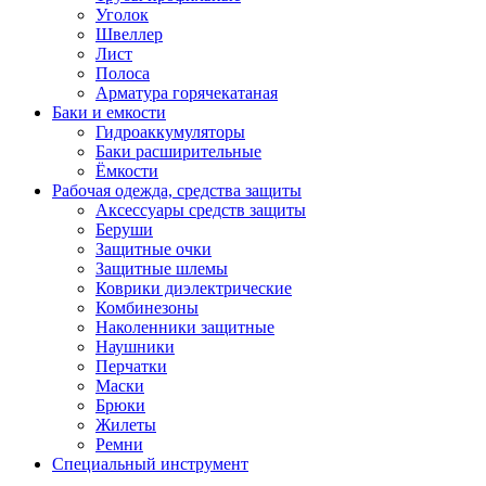
Уголок
Швеллер
Лист
Полоса
Арматура горячекатаная
Баки и емкости
Гидроаккумуляторы
Баки расширительные
Ёмкости
Рабочая одежда, средства защиты
Аксессуары средств защиты
Беруши
Защитные очки
Защитные шлемы
Коврики диэлектрические
Комбинезоны
Наколенники защитные
Наушники
Перчатки
Маски
Брюки
Жилеты
Ремни
Специальный инструмент