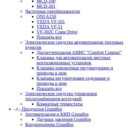
MCD-100
MCD-201
Частотные преобразователи
ONI A150
VEDA VF-101
VEDA VF-51
VF-302C Crane Drive
Показать все
Электрические средства автоматизации тепловых
пунктов
Диспетчеризация АИИС "Comfort Contour"
Клапаны для автоматизации местных
вентиляционных установок
Клапаны поворотные регулирующие и
приводы к ним
Клапаны регулирующие седельные и
приводы к ним
Показать все
Электрические средства управления
теплоснабжением коттеджей
Комнатные термостаты
Продукция Grundfos
Автоматизация и КИП Grundfos
Датчики давления Grundfos
Кондиционеры Grundfos