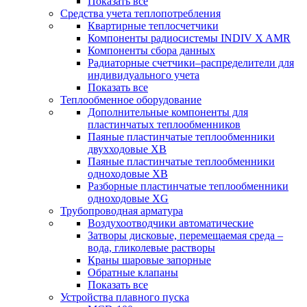
Показать все
Средства учета теплопотребления
Квартирные теплосчетчики
Компоненты радиосистемы INDIV X AMR
Компоненты сбора данных
Радиаторные счетчики–распределители для
индивидуального учета
Показать все
Теплообменное оборудование
Дополнительные компоненты для
пластинчатых теплообменников
Паяные пластинчатые теплообменники
двухходовые XB
Паяные пластинчатые теплообменники
одноходовые ХВ
Разборные пластинчатые теплообменники
одноходовые ХG
Трубопроводная арматура
Воздухоотводчики автоматические
Затворы дисковые, перемещаемая среда –
вода, гликолевые растворы
Краны шаровые запорные
Обратные клапаны
Показать все
Устройства плавного пуска