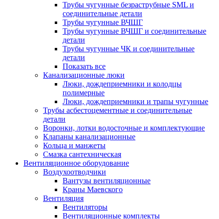
Трубы чугунные безраструбные SML и
соединительные детали
Трубы чугунные ВЧШГ
Трубы чугунные ВЧШГ и соединительные
детали
Трубы чугунные ЧК и соединительные
детали
Показать все
Канализационные люки
Люки, дождеприемники и колодцы
полимерные
Люки, дождеприемники и трапы чугунные
Трубы асбестоцементные и соединительные
детали
Воронки, лотки водосточные и комплектующие
Клапаны канализационные
Кольца и манжеты
Смазка сантехническая
Вентиляционное оборудование
Воздухоотводчики
Вантузы вентиляционные
Краны Маевского
Вентиляция
Вентиляторы
Вентиляционные комплекты