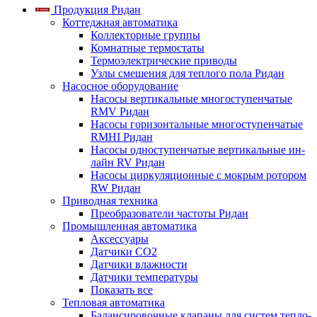
Продукция Ридан
Коттеджная автоматика
Коллекторные группы
Комнатные термостаты
Термоэлектрические приводы
Узлы смешения для теплого пола Ридан
Насосное оборудование
Насосы вертикальные многоступенчатые
RMV Ридан
Насосы горизонтальные многоступенчатые
RMHI Ридан
Насосы одноступенчатые вертикальные ин-
лайн RV Ридан
Насосы циркуляционные с мокрым ротором
RW Ридан
Приводная техника
Преобразователи частоты Ридан
Промышленная автоматика
Аксессуары
Датчики CO2
Датчики влажности
Датчики температуры
Показать все
Тепловая автоматика
Балансировочные клапаны для систем тепло-