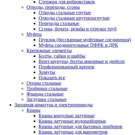
Стержни для вибровставок
Отводы, переходы, сгоны
Отводы стальные гнутые
Отводы стальные крутоизогнутые
Переходы стальные
Сгоны, бочата, резьбы и отрезки труб
Муфты
Грувлок (бессварные муфтовые соединения)
Муфты соединительные ПФРК и ДРК
Крепежные элементы
Болты, гайки и шайбы
Винт-шурупы, болты анкерные и дюбели
Перфорированный крепеж
Хомуты
Показать все
Опоры стальные
Тройники стальные
Фланцы стальные
Заглушки стальные
Запорная арматура и электроприводы
Краны
Краны конусные латунные
Краны латунные водоразборные
Краны латунные для бытовых приборов
Краны латунные для манометров