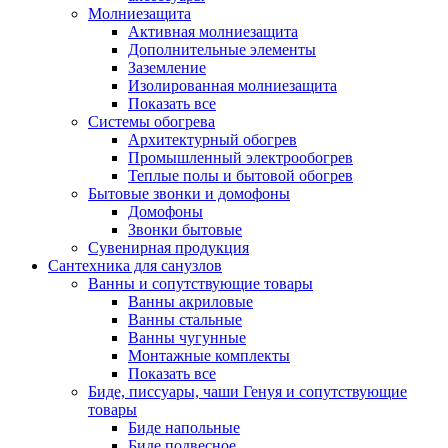
Молниезащита
Активная молниезащита
Дополнительные элементы
Заземление
Изолированная молниезащита
Показать все
Системы обогрева
Архитектурный обогрев
Промышленный электрообогрев
Теплые полы и бытовой обогрев
Бытовые звонки и домофоны
Домофоны
Звонки бытовые
Сувенирная продукция
Сантехника для санузлов
Ванны и сопутствующие товары
Ванны акриловые
Ванны стальные
Ванны чугунные
Монтажные комплекты
Показать все
Биде, писсуары, чаши Генуя и сопутствующие
товары
Биде напольные
Биде подвесное