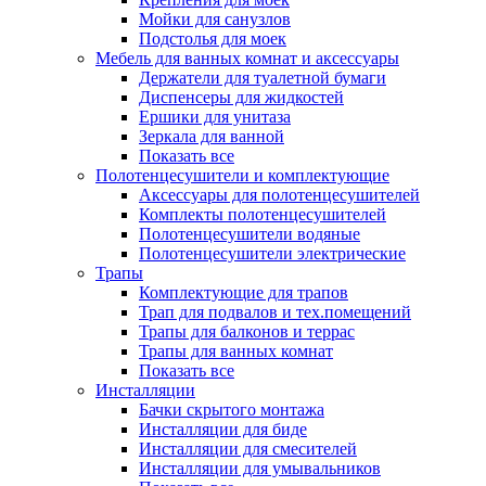
Мойки для санузлов
Подстолья для моек
Мебель для ванных комнат и аксессуары
Держатели для туалетной бумаги
Диспенсеры для жидкостей
Ершики для унитаза
Зеркала для ванной
Показать все
Полотенцесушители и комплектующие
Аксессуары для полотенцесушителей
Комплекты полотенцесушителей
Полотенцесушители водяные
Полотенцесушители электрические
Трапы
Комплектующие для трапов
Трап для подвалов и тех.помещений
Трапы для балконов и террас
Трапы для ванных комнат
Показать все
Инсталляции
Бачки скрытого монтажа
Инсталляции для биде
Инсталляции для смесителей
Инсталляции для умывальников