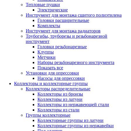
Тепловые пушки
Электрические
Инструмент для монтажа сшитого полиэтилена
Головки расширительные
Комплекты
Инструмент для монтажа радиаторов
Трубогибы, труборезы и резьбонарезной
инструмент
Головки резьбонарезные
Клуппы
Метчики
Наборы резьбонарезного инструмента
Показать все
Установки для опрессовки
Насосы для опрессовки
Коллекторы и коллекторные группы
Коллекторы распределительные
Коллекторы из бронзы
Коллекторы из латуни
Коллекторы из нержавеющей стали
Коллекторы из стали
Группы коллекторные
Коллекторные группы из латуни
Коллекторные группы из нержавейки
Под адаптер