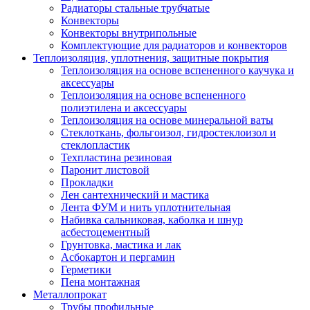
Радиаторы стальные трубчатые
Конвекторы
Конвекторы внутрипольные
Комплектующие для радиаторов и конвекторов
Теплоизоляция, уплотнения, защитные покрытия
Теплоизоляция на основе вспененного каучука и
аксессуары
Теплоизоляция на основе вспененного
полиэтилена и аксессуары
Теплоизоляция на основе минеральной ваты
Стеклоткань, фольгоизол, гидростеклоизол и
стеклопластик
Техпластина резиновая
Паронит листовой
Прокладки
Лен сантехнический и мастика
Лента ФУМ и нить уплотнительная
Набивка сальниковая, каболка и шнур
асбестоцементный
Грунтовка, мастика и лак
Асбокартон и пергамин
Герметики
Пена монтажная
Металлопрокат
Трубы профильные