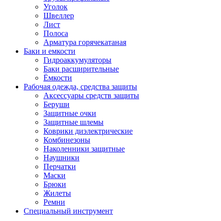
Уголок
Швеллер
Лист
Полоса
Арматура горячекатаная
Баки и емкости
Гидроаккумуляторы
Баки расширительные
Ёмкости
Рабочая одежда, средства защиты
Аксессуары средств защиты
Беруши
Защитные очки
Защитные шлемы
Коврики диэлектрические
Комбинезоны
Наколенники защитные
Наушники
Перчатки
Маски
Брюки
Жилеты
Ремни
Специальный инструмент