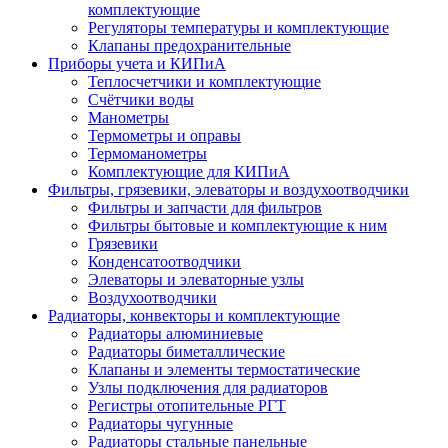
комплектующие
Регуляторы температуры и комплектующие
Клапаны предохранительные
Приборы учета и КИПиА
Теплосчетчики и комплектующие
Счётчики воды
Манометры
Термометры и оправы
Термоманометры
Комплектующие для КИПиА
Фильтры, грязевики, элеваторы и воздухоотводчики
Фильтры и запчасти для фильтров
Фильтры бытовые и комплектующие к ним
Грязевики
Конденсатоотводчики
Элеваторы и элеваторные узлы
Воздухоотводчики
Радиаторы, конвекторы и комплектующие
Радиаторы алюминиевые
Радиаторы биметаллические
Клапаны и элементы термостатические
Узлы подключения для радиаторов
Регистры отопительные РГТ
Радиаторы чугунные
Радиаторы стальные панельные