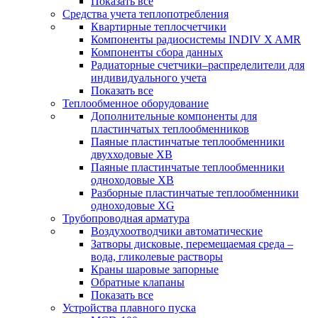
Показать все
Средства учета теплопотребления
Квартирные теплосчетчики
Компоненты радиосистемы INDIV X AMR
Компоненты сбора данных
Радиаторные счетчики–распределители для
индивидуального учета
Показать все
Теплообменное оборудование
Дополнительные компоненты для
пластинчатых теплообменников
Паяные пластинчатые теплообменники
двухходовые XB
Паяные пластинчатые теплообменники
одноходовые ХВ
Разборные пластинчатые теплообменники
одноходовые ХG
Трубопроводная арматура
Воздухоотводчики автоматические
Затворы дисковые, перемещаемая среда –
вода, гликолевые растворы
Краны шаровые запорные
Обратные клапаны
Показать все
Устройства плавного пуска