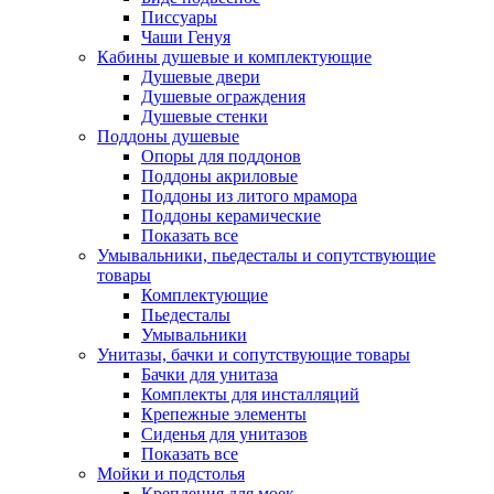
Писсуары
Чаши Генуя
Кабины душевые и комплектующие
Душевые двери
Душевые ограждения
Душевые стенки
Поддоны душевые
Опоры для поддонов
Поддоны акриловые
Поддоны из литого мрамора
Поддоны керамические
Показать все
Умывальники, пьедесталы и сопутствующие
товары
Комплектующие
Пьедесталы
Умывальники
Унитазы, бачки и сопутствующие товары
Бачки для унитаза
Комплекты для инсталляций
Крепежные элементы
Сиденья для унитазов
Показать все
Мойки и подстолья
Крепления для моек