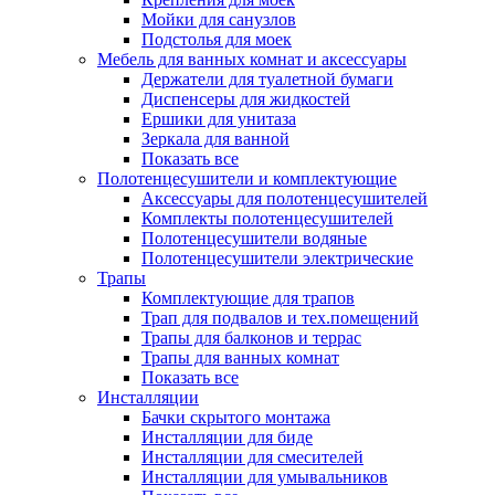
Мойки для санузлов
Подстолья для моек
Мебель для ванных комнат и аксессуары
Держатели для туалетной бумаги
Диспенсеры для жидкостей
Ершики для унитаза
Зеркала для ванной
Показать все
Полотенцесушители и комплектующие
Аксессуары для полотенцесушителей
Комплекты полотенцесушителей
Полотенцесушители водяные
Полотенцесушители электрические
Трапы
Комплектующие для трапов
Трап для подвалов и тех.помещений
Трапы для балконов и террас
Трапы для ванных комнат
Показать все
Инсталляции
Бачки скрытого монтажа
Инсталляции для биде
Инсталляции для смесителей
Инсталляции для умывальников