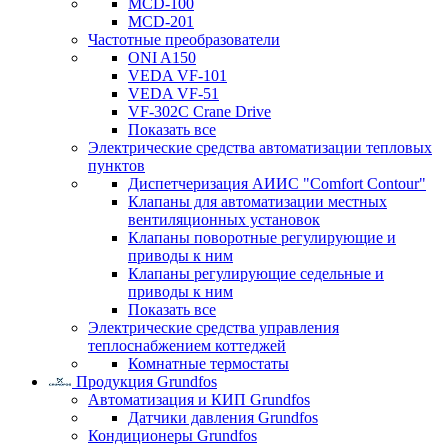
MCD-100
MCD-201
Частотные преобразователи
ONI A150
VEDA VF-101
VEDA VF-51
VF-302C Crane Drive
Показать все
Электрические средства автоматизации тепловых
пунктов
Диспетчеризация АИИС "Comfort Contour"
Клапаны для автоматизации местных
вентиляционных установок
Клапаны поворотные регулирующие и
приводы к ним
Клапаны регулирующие седельные и
приводы к ним
Показать все
Электрические средства управления
теплоснабжением коттеджей
Комнатные термостаты
Продукция Grundfos
Автоматизация и КИП Grundfos
Датчики давления Grundfos
Кондиционеры Grundfos