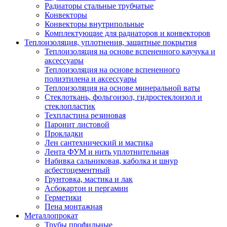
Радиаторы стальные трубчатые
Конвекторы
Конвекторы внутрипольные
Комплектующие для радиаторов и конвекторов
Теплоизоляция, уплотнения, защитные покрытия
Теплоизоляция на основе вспененного каучука и
аксессуары
Теплоизоляция на основе вспененного
полиэтилена и аксессуары
Теплоизоляция на основе минеральной ваты
Стеклоткань, фольгоизол, гидростеклоизол и
стеклопластик
Техпластина резиновая
Паронит листовой
Прокладки
Лен сантехнический и мастика
Лента ФУМ и нить уплотнительная
Набивка сальниковая, каболка и шнур
асбестоцементный
Грунтовка, мастика и лак
Асбокартон и пергамин
Герметики
Пена монтажная
Металлопрокат
Трубы профильные