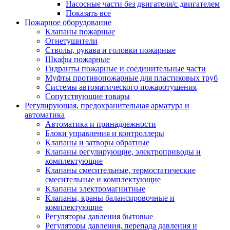
Насосные части без двигателя/с двигателем
Показать все
Пожарное оборудование
Клапаны пожарные
Огнетушители
Стволы, рукава и головки пожарные
Шкафы пожарные
Гидранты пожарные и соединительные части
Муфты противопожарные для пластиковых труб
Системы автоматического пожаротушения
Сопутствующие товары
Регулирующая, предохранительная арматура и
автоматика
Автоматика и принадлежности
Блоки управления и контроллеры
Клапаны и затворы обратные
Клапаны регулирующие, электроприводы и
комплектующие
Клапаны смесительные, термостатические
смесительные и комплектующие
Клапаны электромагнитные
Клапаны, краны балансировочные и
комплектующие
Регуляторы давления бытовые
Регуляторы давления, перепада давления и