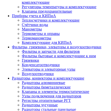
комплектующие
Регуляторы температуры и комплектующие
Клапаны предохранительные
Приборы учета и КИПиА
Теплосчетчики и комплектующие
Счётчики воды
Манометры
Термометры и оправы
Термоманометры
Комплектующие для КИПиА
Фильтры, грязевики, элеваторы и воздухоотводчики
Фильтры и запчасти для фильтров
Фильтры бытовые и комплектующие к ним
Грязевики
Конденсатоотводчики
Элеваторы и элеваторные узлы
Воздухоотводчики
Радиаторы, конвекторы и комплектующие
Радиаторы алюминиевые
Радиаторы биметаллические
Клапаны и элементы термостатические
Узлы подключения для радиаторов
Регистры отопительные РГТ
Радиаторы чугунные
Радиаторы стальные панельные