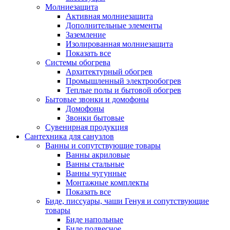
Молниезащита
Активная молниезащита
Дополнительные элементы
Заземление
Изолированная молниезащита
Показать все
Системы обогрева
Архитектурный обогрев
Промышленный электрообогрев
Теплые полы и бытовой обогрев
Бытовые звонки и домофоны
Домофоны
Звонки бытовые
Сувенирная продукция
Сантехника для санузлов
Ванны и сопутствующие товары
Ванны акриловые
Ванны стальные
Ванны чугунные
Монтажные комплекты
Показать все
Биде, писсуары, чаши Генуя и сопутствующие
товары
Биде напольные
Биде подвесное