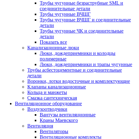
Трубы чугунные безраструбные SML и
соединительные детали
Трубы чугунные ВЧШГ
Трубы чугунные ВЧШГ и соединительные
детали
Трубы чугунные ЧК и соединительные
детали
Показать все
Канализационные люки
Люки, дождеприемники и колодцы
полимерные
Люки, дождеприемники и трапы чугунные
Трубы асбестоцементные и соединительные
детали
Воронки, лотки водосточные и комплектующие
Клапаны канализационные
Кольца и манжеты
Смазка сантехническая
Вентиляционное оборудование
Воздухоотводчики
Вантузы вентиляционные
Краны Маевского
Вентиляция
Вентиляторы
Вентиляционные комплекты