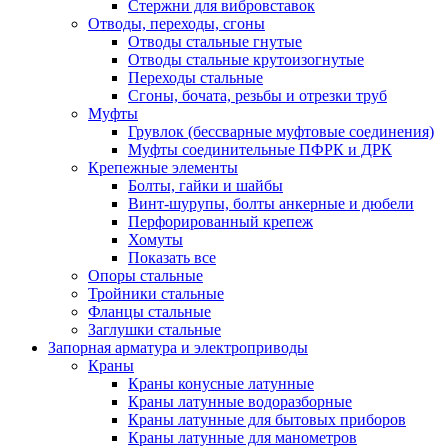
Стержни для вибровставок
Отводы, переходы, сгоны
Отводы стальные гнутые
Отводы стальные крутоизогнутые
Переходы стальные
Сгоны, бочата, резьбы и отрезки труб
Муфты
Грувлок (бессварные муфтовые соединения)
Муфты соединительные ПФРК и ДРК
Крепежные элементы
Болты, гайки и шайбы
Винт-шурупы, болты анкерные и дюбели
Перфорированный крепеж
Хомуты
Показать все
Опоры стальные
Тройники стальные
Фланцы стальные
Заглушки стальные
Запорная арматура и электроприводы
Краны
Краны конусные латунные
Краны латунные водоразборные
Краны латунные для бытовых приборов
Краны латунные для манометров