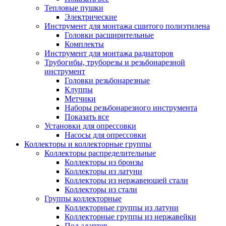
Тепловые пушки
Электрические
Инструмент для монтажа сшитого полиэтилена
Головки расширительные
Комплекты
Инструмент для монтажа радиаторов
Трубогибы, труборезы и резьбонарезной
инструмент
Головки резьбонарезные
Клуппы
Метчики
Наборы резьбонарезного инструмента
Показать все
Установки для опрессовки
Насосы для опрессовки
Коллекторы и коллекторные группы
Коллекторы распределительные
Коллекторы из бронзы
Коллекторы из латуни
Коллекторы из нержавеющей стали
Коллекторы из стали
Группы коллекторные
Коллекторные группы из латуни
Коллекторные группы из нержавейки
Под адаптер