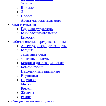
Уголок
Швеллер
Лист
Полоса
Арматура горячекатаная
Баки и емкости
Гидроаккумуляторы
Баки расширительные
Ёмкости
Рабочая одежда, средства защиты
Аксессуары средств защиты
Беруши
Защитные очки
Защитные шлемы
Коврики диэлектрические
Комбинезоны
Наколенники защитные
Наушники
Перчатки
Маски
Брюки
Жилеты
Ремни
Специальный инструмент