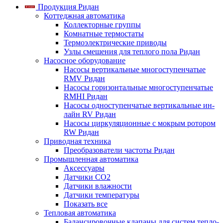
Продукция Ридан
Коттеджная автоматика
Коллекторные группы
Комнатные термостаты
Термоэлектрические приводы
Узлы смешения для теплого пола Ридан
Насосное оборудование
Насосы вертикальные многоступенчатые
RMV Ридан
Насосы горизонтальные многоступенчатые
RMHI Ридан
Насосы одноступенчатые вертикальные ин-
лайн RV Ридан
Насосы циркуляционные с мокрым ротором
RW Ридан
Приводная техника
Преобразователи частоты Ридан
Промышленная автоматика
Аксессуары
Датчики CO2
Датчики влажности
Датчики температуры
Показать все
Тепловая автоматика
Балансировочные клапаны для систем тепло-