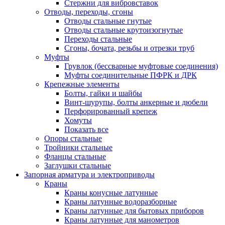
Стержни для вибровставок
Отводы, переходы, сгоны
Отводы стальные гнутые
Отводы стальные крутоизогнутые
Переходы стальные
Сгоны, бочата, резьбы и отрезки труб
Муфты
Грувлок (бессварные муфтовые соединения)
Муфты соединительные ПФРК и ДРК
Крепежные элементы
Болты, гайки и шайбы
Винт-шурупы, болты анкерные и дюбели
Перфорированный крепеж
Хомуты
Показать все
Опоры стальные
Тройники стальные
Фланцы стальные
Заглушки стальные
Запорная арматура и электроприводы
Краны
Краны конусные латунные
Краны латунные водоразборные
Краны латунные для бытовых приборов
Краны латунные для манометров