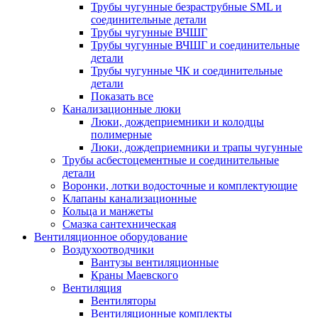
Трубы чугунные безраструбные SML и
соединительные детали
Трубы чугунные ВЧШГ
Трубы чугунные ВЧШГ и соединительные
детали
Трубы чугунные ЧК и соединительные
детали
Показать все
Канализационные люки
Люки, дождеприемники и колодцы
полимерные
Люки, дождеприемники и трапы чугунные
Трубы асбестоцементные и соединительные
детали
Воронки, лотки водосточные и комплектующие
Клапаны канализационные
Кольца и манжеты
Смазка сантехническая
Вентиляционное оборудование
Воздухоотводчики
Вантузы вентиляционные
Краны Маевского
Вентиляция
Вентиляторы
Вентиляционные комплекты