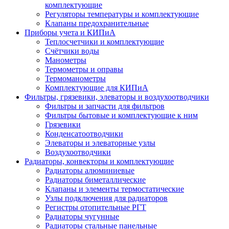
комплектующие
Регуляторы температуры и комплектующие
Клапаны предохранительные
Приборы учета и КИПиА
Теплосчетчики и комплектующие
Счётчики воды
Манометры
Термометры и оправы
Термоманометры
Комплектующие для КИПиА
Фильтры, грязевики, элеваторы и воздухоотводчики
Фильтры и запчасти для фильтров
Фильтры бытовые и комплектующие к ним
Грязевики
Конденсатоотводчики
Элеваторы и элеваторные узлы
Воздухоотводчики
Радиаторы, конвекторы и комплектующие
Радиаторы алюминиевые
Радиаторы биметаллические
Клапаны и элементы термостатические
Узлы подключения для радиаторов
Регистры отопительные РГТ
Радиаторы чугунные
Радиаторы стальные панельные