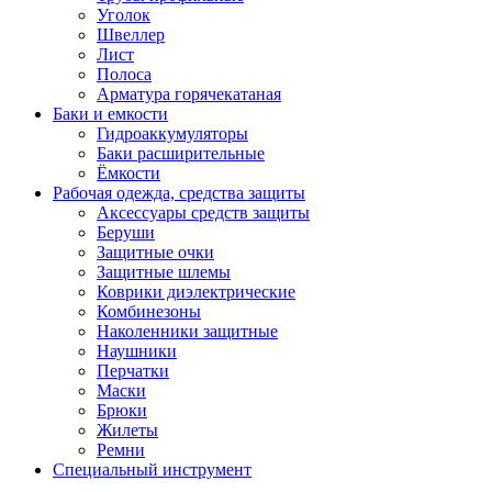
Уголок
Швеллер
Лист
Полоса
Арматура горячекатаная
Баки и емкости
Гидроаккумуляторы
Баки расширительные
Ёмкости
Рабочая одежда, средства защиты
Аксессуары средств защиты
Беруши
Защитные очки
Защитные шлемы
Коврики диэлектрические
Комбинезоны
Наколенники защитные
Наушники
Перчатки
Маски
Брюки
Жилеты
Ремни
Специальный инструмент