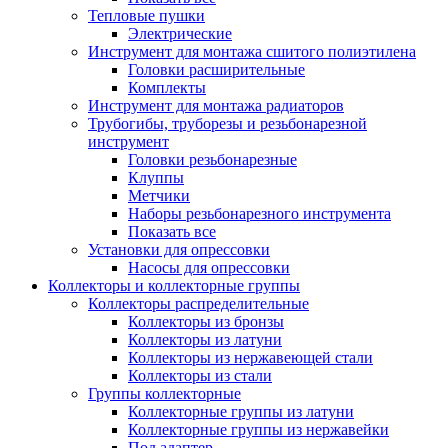
Тепловые пушки
Электрические
Инструмент для монтажа сшитого полиэтилена
Головки расширительные
Комплекты
Инструмент для монтажа радиаторов
Трубогибы, труборезы и резьбонарезной
инструмент
Головки резьбонарезные
Клуппы
Метчики
Наборы резьбонарезного инструмента
Показать все
Установки для опрессовки
Насосы для опрессовки
Коллекторы и коллекторные группы
Коллекторы распределительные
Коллекторы из бронзы
Коллекторы из латуни
Коллекторы из нержавеющей стали
Коллекторы из стали
Группы коллекторные
Коллекторные группы из латуни
Коллекторные группы из нержавейки
Под адаптер