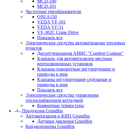
MCD-100
MCD-201
Частотные преобразователи
ONI A150
VEDA VF-101
VEDA VF-51
VF-302C Crane Drive
Показать все
Электрические средства автоматизации тепловых
пунктов
Диспетчеризация АИИС "Comfort Contour"
Клапаны для автоматизации местных
вентиляционных установок
Клапаны поворотные регулирующие и
приводы к ним
Клапаны регулирующие седельные и
приводы к ним
Показать все
Электрические средства управления
теплоснабжением коттеджей
Комнатные термостаты
Продукция Grundfos
Автоматизация и КИП Grundfos
Датчики давления Grundfos
Кондиционеры Grundfos