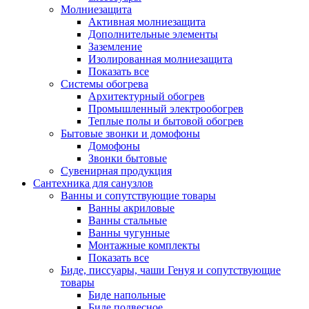
Молниезащита
Активная молниезащита
Дополнительные элементы
Заземление
Изолированная молниезащита
Показать все
Системы обогрева
Архитектурный обогрев
Промышленный электрообогрев
Теплые полы и бытовой обогрев
Бытовые звонки и домофоны
Домофоны
Звонки бытовые
Сувенирная продукция
Сантехника для санузлов
Ванны и сопутствующие товары
Ванны акриловые
Ванны стальные
Ванны чугунные
Монтажные комплекты
Показать все
Биде, писсуары, чаши Генуя и сопутствующие
товары
Биде напольные
Биде подвесное