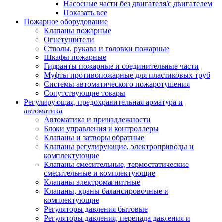
Насосные части без двигателя/с двигателем
Показать все
Пожарное оборудование
Клапаны пожарные
Огнетушители
Стволы, рукава и головки пожарные
Шкафы пожарные
Гидранты пожарные и соединительные части
Муфты противопожарные для пластиковых труб
Системы автоматического пожаротушения
Сопутствующие товары
Регулирующая, предохранительная арматура и
автоматика
Автоматика и принадлежности
Блоки управления и контроллеры
Клапаны и затворы обратные
Клапаны регулирующие, электроприводы и
комплектующие
Клапаны смесительные, термостатические
смесительные и комплектующие
Клапаны электромагнитные
Клапаны, краны балансировочные и
комплектующие
Регуляторы давления бытовые
Регуляторы давления, перепада давления и