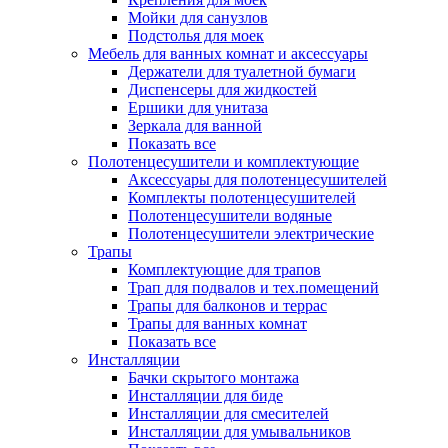
Мойки для санузлов
Подстолья для моек
Мебель для ванных комнат и аксессуары
Держатели для туалетной бумаги
Диспенсеры для жидкостей
Ершики для унитаза
Зеркала для ванной
Показать все
Полотенцесушители и комплектующие
Аксессуары для полотенцесушителей
Комплекты полотенцесушителей
Полотенцесушители водяные
Полотенцесушители электрические
Трапы
Комплектующие для трапов
Трап для подвалов и тех.помещений
Трапы для балконов и террас
Трапы для ванных комнат
Показать все
Инсталляции
Бачки скрытого монтажа
Инсталляции для биде
Инсталляции для смесителей
Инсталляции для умывальников