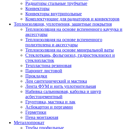
Радиаторы стальные трубчатые
Конвекторы
Конвекторы внутрипольные
Комплектующие для радиаторов и конвекторов
Теплоизоляция, уплотнения, защитные покрытия
Теплоизоляция на основе вспененного каучука и
аксессуары
Теплоизоляция на основе вспененного
полиэтилена и аксессуары
Теплоизоляция на основе минеральной ваты
Стеклоткань, фольгоизол, гидростеклоизол и
стеклопластик
Техпластина резиновая
Паронит листовой
Прокладки
Лен сантехнический и мастика
Лента ФУМ и нить уплотнительная
Набивка сальниковая, каболка и шнур
асбестоцементный
Грунтовка, мастика и лак
Асбокартон и пергамин
Герметики
Пена монтажная
Металлопрокат
Трубы профильные