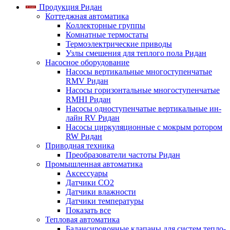
Продукция Ридан
Коттеджная автоматика
Коллекторные группы
Комнатные термостаты
Термоэлектрические приводы
Узлы смешения для теплого пола Ридан
Насосное оборудование
Насосы вертикальные многоступенчатые
RMV Ридан
Насосы горизонтальные многоступенчатые
RMHI Ридан
Насосы одноступенчатые вертикальные ин-
лайн RV Ридан
Насосы циркуляционные с мокрым ротором
RW Ридан
Приводная техника
Преобразователи частоты Ридан
Промышленная автоматика
Аксессуары
Датчики CO2
Датчики влажности
Датчики температуры
Показать все
Тепловая автоматика
Балансировочные клапаны для систем тепло-