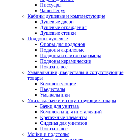
Писсуары
Чаши Генуя
Кабины душевые и комплектующие
Душевые двери
Душевые ограждения
Душевые стенки
Поддоны душевые
Опоры для поддонов
Поддоны акриловые
Поддоны из литого мрамора
Поддоны керамические
Показать все
Умывальники, пьедесталы и сопутствующие
товары
Комплектующие
Пьедесталы
Умывальники
Унитазы, бачки и сопутствующие товары
Бачки для унитаза
Комплекты для инсталляций
Крепежные элементы
Сиденья для унитазов
Показать все
Мойки и подстолья
Крепления для моек