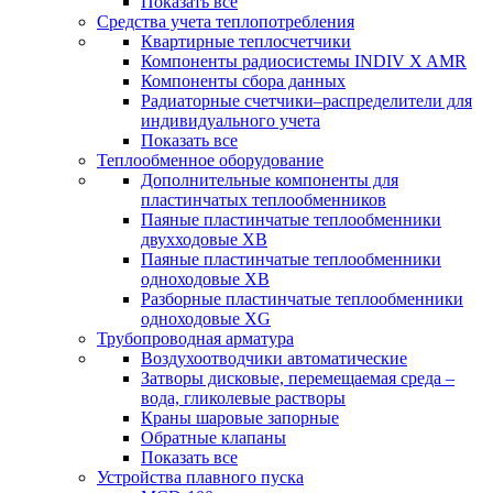
Показать все
Средства учета теплопотребления
Квартирные теплосчетчики
Компоненты радиосистемы INDIV X AMR
Компоненты сбора данных
Радиаторные счетчики–распределители для
индивидуального учета
Показать все
Теплообменное оборудование
Дополнительные компоненты для
пластинчатых теплообменников
Паяные пластинчатые теплообменники
двухходовые XB
Паяные пластинчатые теплообменники
одноходовые ХВ
Разборные пластинчатые теплообменники
одноходовые ХG
Трубопроводная арматура
Воздухоотводчики автоматические
Затворы дисковые, перемещаемая среда –
вода, гликолевые растворы
Краны шаровые запорные
Обратные клапаны
Показать все
Устройства плавного пуска