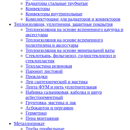
Радиаторы стальные трубчатые
Конвекторы
Конвекторы внутрипольные
Комплектующие для радиаторов и конвекторов
Теплоизоляция, уплотнения, защитные покрытия
Теплоизоляция на основе вспененного каучука и
аксессуары
Теплоизоляция на основе вспененного
полиэтилена и аксессуары
Теплоизоляция на основе минеральной ваты
Стеклоткань, фольгоизол, гидростеклоизол и
стеклопластик
Техпластина резиновая
Паронит листовой
Прокладки
Лен сантехнический и мастика
Лента ФУМ и нить уплотнительная
Набивка сальниковая, каболка и шнур
асбестоцементный
Грунтовка, мастика и лак
Асбокартон и пергамин
Герметики
Пена монтажная
Металлопрокат
Трубы профильные