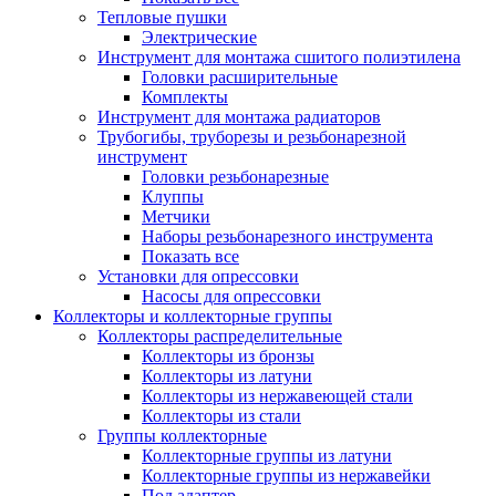
Тепловые пушки
Электрические
Инструмент для монтажа сшитого полиэтилена
Головки расширительные
Комплекты
Инструмент для монтажа радиаторов
Трубогибы, труборезы и резьбонарезной
инструмент
Головки резьбонарезные
Клуппы
Метчики
Наборы резьбонарезного инструмента
Показать все
Установки для опрессовки
Насосы для опрессовки
Коллекторы и коллекторные группы
Коллекторы распределительные
Коллекторы из бронзы
Коллекторы из латуни
Коллекторы из нержавеющей стали
Коллекторы из стали
Группы коллекторные
Коллекторные группы из латуни
Коллекторные группы из нержавейки
Под адаптер