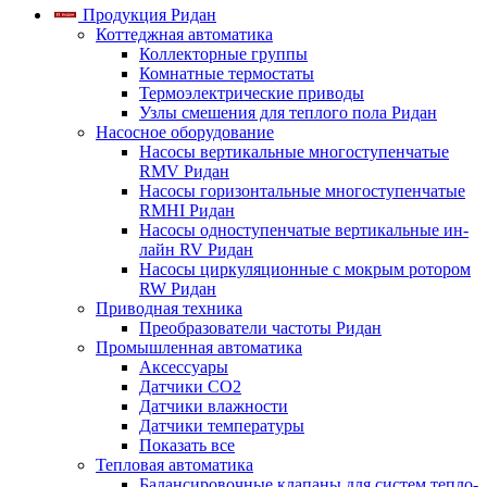
Продукция Ридан
Коттеджная автоматика
Коллекторные группы
Комнатные термостаты
Термоэлектрические приводы
Узлы смешения для теплого пола Ридан
Насосное оборудование
Насосы вертикальные многоступенчатые
RMV Ридан
Насосы горизонтальные многоступенчатые
RMHI Ридан
Насосы одноступенчатые вертикальные ин-
лайн RV Ридан
Насосы циркуляционные с мокрым ротором
RW Ридан
Приводная техника
Преобразователи частоты Ридан
Промышленная автоматика
Аксессуары
Датчики CO2
Датчики влажности
Датчики температуры
Показать все
Тепловая автоматика
Балансировочные клапаны для систем тепло-