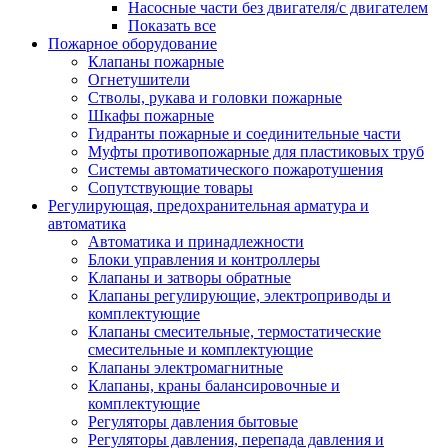
Насосные части без двигателя/с двигателем
Показать все
Пожарное оборудование
Клапаны пожарные
Огнетушители
Стволы, рукава и головки пожарные
Шкафы пожарные
Гидранты пожарные и соединительные части
Муфты противопожарные для пластиковых труб
Системы автоматического пожаротушения
Сопутствующие товары
Регулирующая, предохранительная арматура и
автоматика
Автоматика и принадлежности
Блоки управления и контроллеры
Клапаны и затворы обратные
Клапаны регулирующие, электроприводы и
комплектующие
Клапаны смесительные, термостатические
смесительные и комплектующие
Клапаны электромагнитные
Клапаны, краны балансировочные и
комплектующие
Регуляторы давления бытовые
Регуляторы давления, перепада давления и