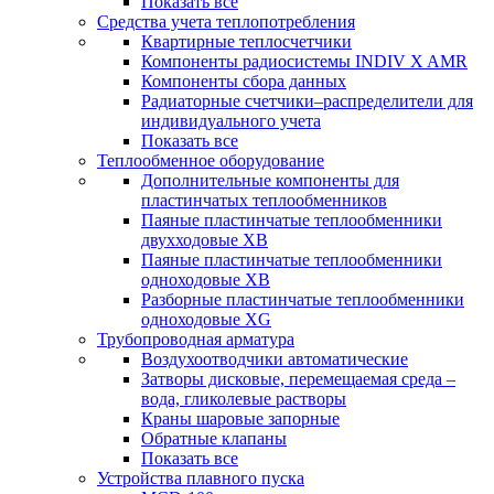
Показать все
Средства учета теплопотребления
Квартирные теплосчетчики
Компоненты радиосистемы INDIV X AMR
Компоненты сбора данных
Радиаторные счетчики–распределители для
индивидуального учета
Показать все
Теплообменное оборудование
Дополнительные компоненты для
пластинчатых теплообменников
Паяные пластинчатые теплообменники
двухходовые XB
Паяные пластинчатые теплообменники
одноходовые ХВ
Разборные пластинчатые теплообменники
одноходовые ХG
Трубопроводная арматура
Воздухоотводчики автоматические
Затворы дисковые, перемещаемая среда –
вода, гликолевые растворы
Краны шаровые запорные
Обратные клапаны
Показать все
Устройства плавного пуска