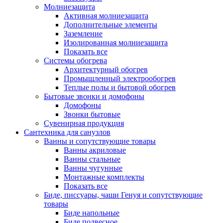
Молниезащита
Активная молниезащита
Дополнительные элементы
Заземление
Изолированная молниезащита
Показать все
Системы обогрева
Архитектурный обогрев
Промышленный электрообогрев
Теплые полы и бытовой обогрев
Бытовые звонки и домофоны
Домофоны
Звонки бытовые
Сувенирная продукция
Сантехника для санузлов
Ванны и сопутствующие товары
Ванны акриловые
Ванны стальные
Ванны чугунные
Монтажные комплекты
Показать все
Биде, писсуары, чаши Генуя и сопутствующие
товары
Биде напольные
Биде подвесное