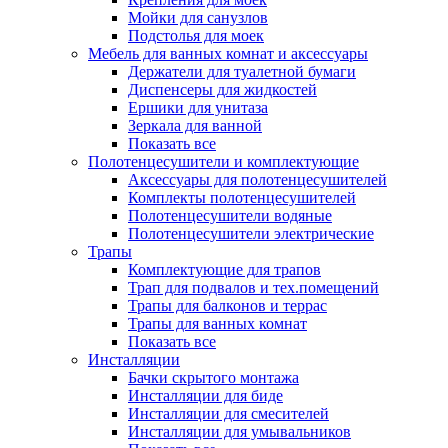
Мойки для санузлов
Подстолья для моек
Мебель для ванных комнат и аксессуары
Держатели для туалетной бумаги
Диспенсеры для жидкостей
Ершики для унитаза
Зеркала для ванной
Показать все
Полотенцесушители и комплектующие
Аксессуары для полотенцесушителей
Комплекты полотенцесушителей
Полотенцесушители водяные
Полотенцесушители электрические
Трапы
Комплектующие для трапов
Трап для подвалов и тех.помещений
Трапы для балконов и террас
Трапы для ванных комнат
Показать все
Инсталляции
Бачки скрытого монтажа
Инсталляции для биде
Инсталляции для смесителей
Инсталляции для умывальников