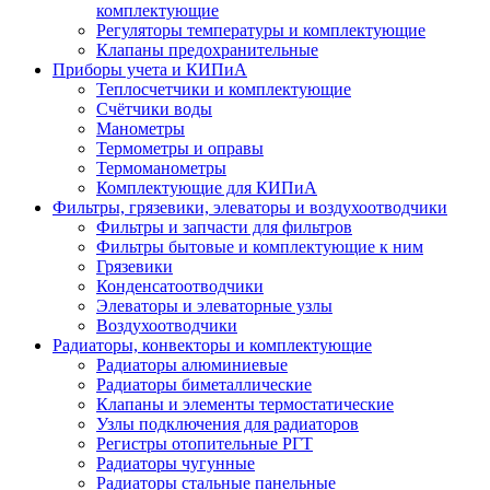
комплектующие
Регуляторы температуры и комплектующие
Клапаны предохранительные
Приборы учета и КИПиА
Теплосчетчики и комплектующие
Счётчики воды
Манометры
Термометры и оправы
Термоманометры
Комплектующие для КИПиА
Фильтры, грязевики, элеваторы и воздухоотводчики
Фильтры и запчасти для фильтров
Фильтры бытовые и комплектующие к ним
Грязевики
Конденсатоотводчики
Элеваторы и элеваторные узлы
Воздухоотводчики
Радиаторы, конвекторы и комплектующие
Радиаторы алюминиевые
Радиаторы биметаллические
Клапаны и элементы термостатические
Узлы подключения для радиаторов
Регистры отопительные РГТ
Радиаторы чугунные
Радиаторы стальные панельные