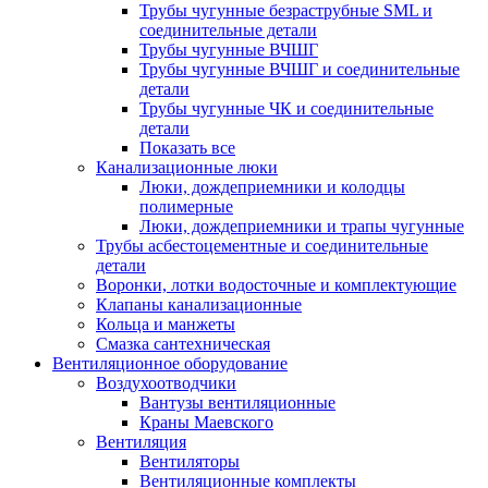
Трубы чугунные безраструбные SML и
соединительные детали
Трубы чугунные ВЧШГ
Трубы чугунные ВЧШГ и соединительные
детали
Трубы чугунные ЧК и соединительные
детали
Показать все
Канализационные люки
Люки, дождеприемники и колодцы
полимерные
Люки, дождеприемники и трапы чугунные
Трубы асбестоцементные и соединительные
детали
Воронки, лотки водосточные и комплектующие
Клапаны канализационные
Кольца и манжеты
Смазка сантехническая
Вентиляционное оборудование
Воздухоотводчики
Вантузы вентиляционные
Краны Маевского
Вентиляция
Вентиляторы
Вентиляционные комплекты