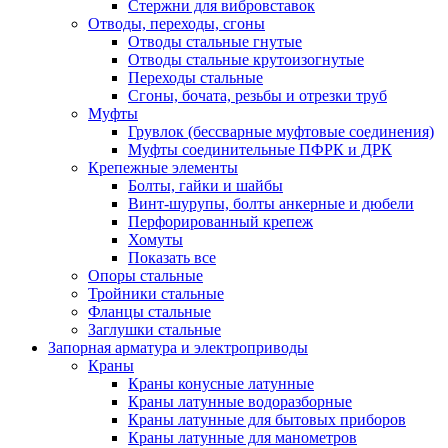
Стержни для вибровставок
Отводы, переходы, сгоны
Отводы стальные гнутые
Отводы стальные крутоизогнутые
Переходы стальные
Сгоны, бочата, резьбы и отрезки труб
Муфты
Грувлок (бессварные муфтовые соединения)
Муфты соединительные ПФРК и ДРК
Крепежные элементы
Болты, гайки и шайбы
Винт-шурупы, болты анкерные и дюбели
Перфорированный крепеж
Хомуты
Показать все
Опоры стальные
Тройники стальные
Фланцы стальные
Заглушки стальные
Запорная арматура и электроприводы
Краны
Краны конусные латунные
Краны латунные водоразборные
Краны латунные для бытовых приборов
Краны латунные для манометров