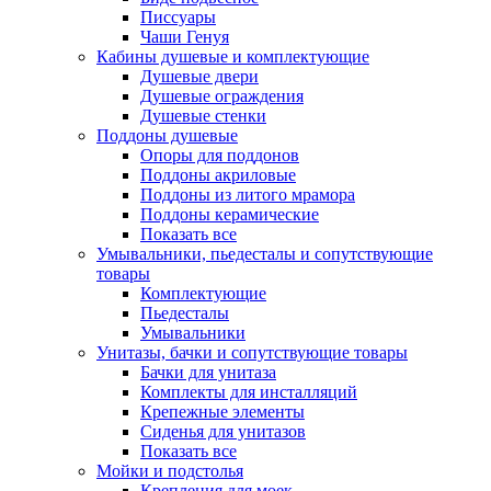
Писсуары
Чаши Генуя
Кабины душевые и комплектующие
Душевые двери
Душевые ограждения
Душевые стенки
Поддоны душевые
Опоры для поддонов
Поддоны акриловые
Поддоны из литого мрамора
Поддоны керамические
Показать все
Умывальники, пьедесталы и сопутствующие
товары
Комплектующие
Пьедесталы
Умывальники
Унитазы, бачки и сопутствующие товары
Бачки для унитаза
Комплекты для инсталляций
Крепежные элементы
Сиденья для унитазов
Показать все
Мойки и подстолья
Крепления для моек