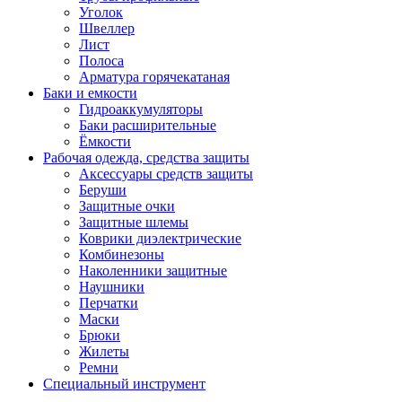
Уголок
Швеллер
Лист
Полоса
Арматура горячекатаная
Баки и емкости
Гидроаккумуляторы
Баки расширительные
Ёмкости
Рабочая одежда, средства защиты
Аксессуары средств защиты
Беруши
Защитные очки
Защитные шлемы
Коврики диэлектрические
Комбинезоны
Наколенники защитные
Наушники
Перчатки
Маски
Брюки
Жилеты
Ремни
Специальный инструмент