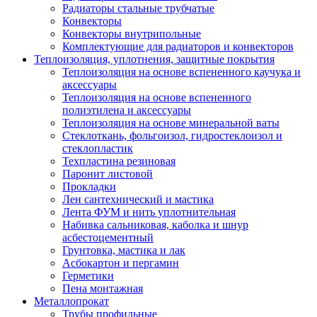
Радиаторы стальные трубчатые
Конвекторы
Конвекторы внутрипольные
Комплектующие для радиаторов и конвекторов
Теплоизоляция, уплотнения, защитные покрытия
Теплоизоляция на основе вспененного каучука и
аксессуары
Теплоизоляция на основе вспененного
полиэтилена и аксессуары
Теплоизоляция на основе минеральной ваты
Стеклоткань, фольгоизол, гидростеклоизол и
стеклопластик
Техпластина резиновая
Паронит листовой
Прокладки
Лен сантехнический и мастика
Лента ФУМ и нить уплотнительная
Набивка сальниковая, каболка и шнур
асбестоцементный
Грунтовка, мастика и лак
Асбокартон и пергамин
Герметики
Пена монтажная
Металлопрокат
Трубы профильные