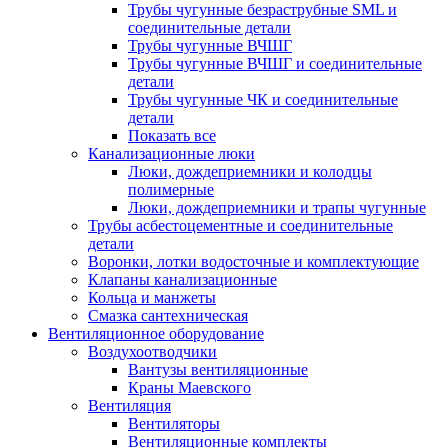
Трубы чугунные безраструбные SML и
соединительные детали
Трубы чугунные ВЧШГ
Трубы чугунные ВЧШГ и соединительные
детали
Трубы чугунные ЧК и соединительные
детали
Показать все
Канализационные люки
Люки, дождеприемники и колодцы
полимерные
Люки, дождеприемники и трапы чугунные
Трубы асбестоцементные и соединительные
детали
Воронки, лотки водосточные и комплектующие
Клапаны канализационные
Кольца и манжеты
Смазка сантехническая
Вентиляционное оборудование
Воздухоотводчики
Вантузы вентиляционные
Краны Маевского
Вентиляция
Вентиляторы
Вентиляционные комплекты