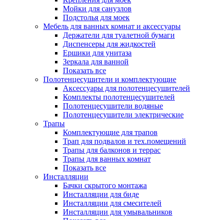
Мойки для санузлов
Подстолья для моек
Мебель для ванных комнат и аксессуары
Держатели для туалетной бумаги
Диспенсеры для жидкостей
Ершики для унитаза
Зеркала для ванной
Показать все
Полотенцесушители и комплектующие
Аксессуары для полотенцесушителей
Комплекты полотенцесушителей
Полотенцесушители водяные
Полотенцесушители электрические
Трапы
Комплектующие для трапов
Трап для подвалов и тех.помещений
Трапы для балконов и террас
Трапы для ванных комнат
Показать все
Инсталляции
Бачки скрытого монтажа
Инсталляции для биде
Инсталляции для смесителей
Инсталляции для умывальников