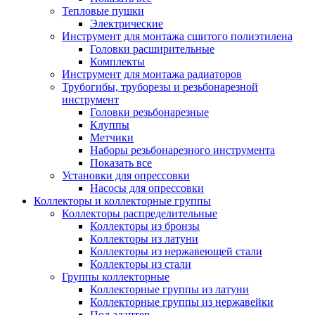
Тепловые пушки
Электрические
Инструмент для монтажа сшитого полиэтилена
Головки расширительные
Комплекты
Инструмент для монтажа радиаторов
Трубогибы, труборезы и резьбонарезной
инструмент
Головки резьбонарезные
Клуппы
Метчики
Наборы резьбонарезного инструмента
Показать все
Установки для опрессовки
Насосы для опрессовки
Коллекторы и коллекторные группы
Коллекторы распределительные
Коллекторы из бронзы
Коллекторы из латуни
Коллекторы из нержавеющей стали
Коллекторы из стали
Группы коллекторные
Коллекторные группы из латуни
Коллекторные группы из нержавейки
Под адаптер