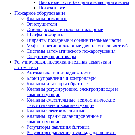
Насосные части без двигателя/с двигателем
Показать все
Пожарное оборудование
Клапаны пожарные
Огнетушители
Стволы, рукава и головки пожарные
Шкафы пожарные
Гидранты пожарные и соединительные части
Муфты противопожарные для пластиковых труб
Системы автоматического пожаротушения
Сопутствующие товары
Регулирующая, предохранительная арматура и
автоматика
Автоматика и принадлежности
Блоки управления и контроллеры
Клапаны и затворы обратные
Клапаны регулирующие, электроприводы и
комплектующие
Клапаны смесительные, термостатические
смесительные и комплектующие
Клапаны электромагнитные
Клапаны, краны балансировочные и
комплектующие
Регуляторы давления бытовые
Регуляторы давления, перепада давления и