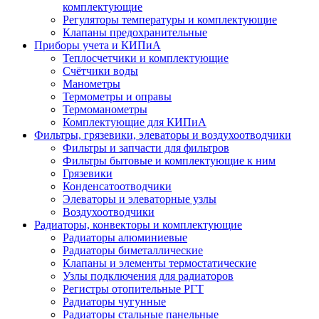
комплектующие
Регуляторы температуры и комплектующие
Клапаны предохранительные
Приборы учета и КИПиА
Теплосчетчики и комплектующие
Счётчики воды
Манометры
Термометры и оправы
Термоманометры
Комплектующие для КИПиА
Фильтры, грязевики, элеваторы и воздухоотводчики
Фильтры и запчасти для фильтров
Фильтры бытовые и комплектующие к ним
Грязевики
Конденсатоотводчики
Элеваторы и элеваторные узлы
Воздухоотводчики
Радиаторы, конвекторы и комплектующие
Радиаторы алюминиевые
Радиаторы биметаллические
Клапаны и элементы термостатические
Узлы подключения для радиаторов
Регистры отопительные РГТ
Радиаторы чугунные
Радиаторы стальные панельные