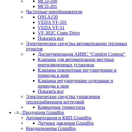
MCD-100
MCD-201
Частотные преобразователи
ONI A150
VEDA VF-101
VEDA VF-51
VF-302C Crane Drive
Показать все
Электрические средства автоматизации тепловых
пунктов
Диспетчеризация АИИС "Comfort Contour"
Клапаны для автоматизации местных
вентиляционных установок
Клапаны поворотные регулирующие и
приводы к ним
Клапаны регулирующие седельные и
приводы к ним
Показать все
Электрические средства управления
теплоснабжением коттеджей
Комнатные термостаты
Продукция Grundfos
Автоматизация и КИП Grundfos
Датчики давления Grundfos
Кондиционеры Grundfos