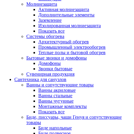
Молниезащита
Активная молниезащита
Дополнительные элементы
Заземление
Изолированная молниезащита
Показать все
Системы обогрева
Архитектурный обогрев
Промышленный электрообогрев
Теплые полы и бытовой обогрев
Бытовые звонки и домофоны
Домофоны
Звонки бытовые
Сувенирная продукция
Сантехника для санузлов
Ванны и сопутствующие товары
Ванны акриловые
Ванны стальные
Ванны чугунные
Монтажные комплекты
Показать все
Биде, писсуары, чаши Генуя и сопутствующие
товары
Биде напольные
Биде подвесное