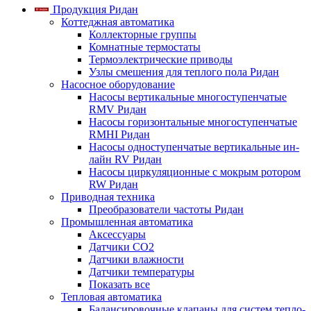
Продукция Ридан
Коттеджная автоматика
Коллекторные группы
Комнатные термостаты
Термоэлектрические приводы
Узлы смешения для теплого пола Ридан
Насосное оборудование
Насосы вертикальные многоступенчатые
RMV Ридан
Насосы горизонтальные многоступенчатые
RMHI Ридан
Насосы одноступенчатые вертикальные ин-
лайн RV Ридан
Насосы циркуляционные с мокрым ротором
RW Ридан
Приводная техника
Преобразователи частоты Ридан
Промышленная автоматика
Аксессуары
Датчики CO2
Датчики влажности
Датчики температуры
Показать все
Тепловая автоматика
Балансировочные клапаны для систем тепло-