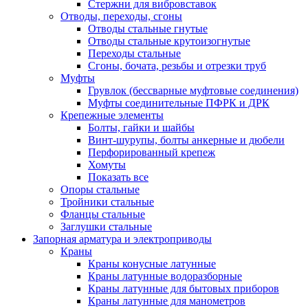
Стержни для вибровставок
Отводы, переходы, сгоны
Отводы стальные гнутые
Отводы стальные крутоизогнутые
Переходы стальные
Сгоны, бочата, резьбы и отрезки труб
Муфты
Грувлок (бессварные муфтовые соединения)
Муфты соединительные ПФРК и ДРК
Крепежные элементы
Болты, гайки и шайбы
Винт-шурупы, болты анкерные и дюбели
Перфорированный крепеж
Хомуты
Показать все
Опоры стальные
Тройники стальные
Фланцы стальные
Заглушки стальные
Запорная арматура и электроприводы
Краны
Краны конусные латунные
Краны латунные водоразборные
Краны латунные для бытовых приборов
Краны латунные для манометров