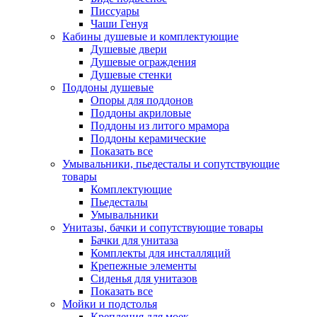
Писсуары
Чаши Генуя
Кабины душевые и комплектующие
Душевые двери
Душевые ограждения
Душевые стенки
Поддоны душевые
Опоры для поддонов
Поддоны акриловые
Поддоны из литого мрамора
Поддоны керамические
Показать все
Умывальники, пьедесталы и сопутствующие
товары
Комплектующие
Пьедесталы
Умывальники
Унитазы, бачки и сопутствующие товары
Бачки для унитаза
Комплекты для инсталляций
Крепежные элементы
Сиденья для унитазов
Показать все
Мойки и подстолья
Крепления для моек