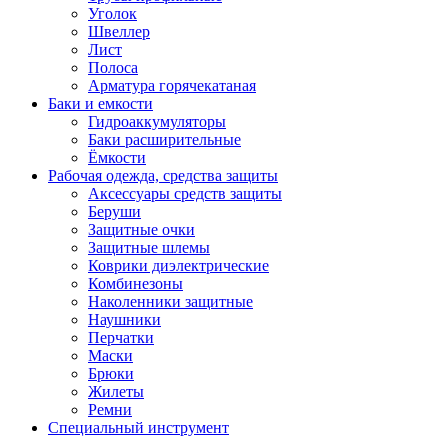
Уголок
Швеллер
Лист
Полоса
Арматура горячекатаная
Баки и емкости
Гидроаккумуляторы
Баки расширительные
Ёмкости
Рабочая одежда, средства защиты
Аксессуары средств защиты
Беруши
Защитные очки
Защитные шлемы
Коврики диэлектрические
Комбинезоны
Наколенники защитные
Наушники
Перчатки
Маски
Брюки
Жилеты
Ремни
Специальный инструмент