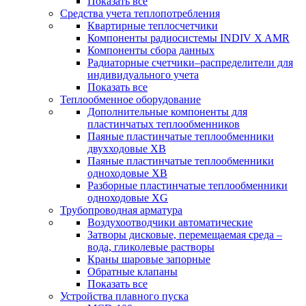
Показать все
Средства учета теплопотребления
Квартирные теплосчетчики
Компоненты радиосистемы INDIV X AMR
Компоненты сбора данных
Радиаторные счетчики–распределители для
индивидуального учета
Показать все
Теплообменное оборудование
Дополнительные компоненты для
пластинчатых теплообменников
Паяные пластинчатые теплообменники
двухходовые XB
Паяные пластинчатые теплообменники
одноходовые ХВ
Разборные пластинчатые теплообменники
одноходовые ХG
Трубопроводная арматура
Воздухоотводчики автоматические
Затворы дисковые, перемещаемая среда –
вода, гликолевые растворы
Краны шаровые запорные
Обратные клапаны
Показать все
Устройства плавного пуска