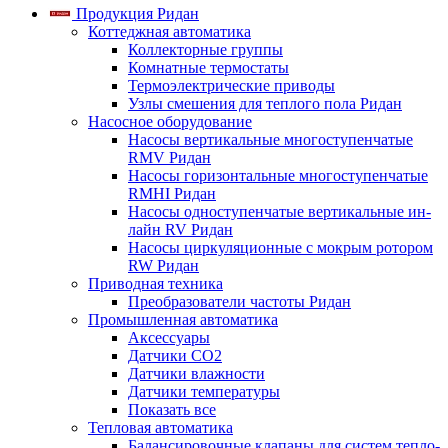
Продукция Ридан
Коттеджная автоматика
Коллекторные группы
Комнатные термостаты
Термоэлектрические приводы
Узлы смешения для теплого пола Ридан
Насосное оборудование
Насосы вертикальные многоступенчатые
RMV Ридан
Насосы горизонтальные многоступенчатые
RMHI Ридан
Насосы одноступенчатые вертикальные ин-
лайн RV Ридан
Насосы циркуляционные с мокрым ротором
RW Ридан
Приводная техника
Преобразователи частоты Ридан
Промышленная автоматика
Аксессуары
Датчики CO2
Датчики влажности
Датчики температуры
Показать все
Тепловая автоматика
Балансировочные клапаны для систем тепло-