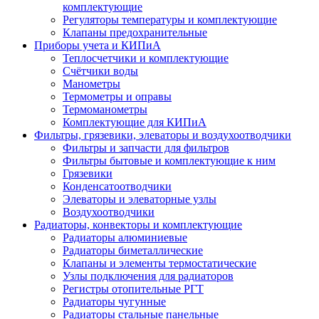
комплектующие
Регуляторы температуры и комплектующие
Клапаны предохранительные
Приборы учета и КИПиА
Теплосчетчики и комплектующие
Счётчики воды
Манометры
Термометры и оправы
Термоманометры
Комплектующие для КИПиА
Фильтры, грязевики, элеваторы и воздухоотводчики
Фильтры и запчасти для фильтров
Фильтры бытовые и комплектующие к ним
Грязевики
Конденсатоотводчики
Элеваторы и элеваторные узлы
Воздухоотводчики
Радиаторы, конвекторы и комплектующие
Радиаторы алюминиевые
Радиаторы биметаллические
Клапаны и элементы термостатические
Узлы подключения для радиаторов
Регистры отопительные РГТ
Радиаторы чугунные
Радиаторы стальные панельные