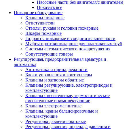
Насосные части без двигателя/с двигателем
Показать все
Пожарное оборудование
Клапаны пожарные
Огнетушители
Стволы, рукава и головки пожарные
Шкафы пожарные
Гидранты пожарные и соединительные части
Муфты противопожарные для пластиковых труб
Системы автоматического пожаротушения
Сопутствующие товары
Регулирующая, предохранительная арматура и
автоматика
Автоматика и принадлежности
Блоки управления и контроллеры
Клапаны и затворы обратные
Клапаны регулирующие, электроприводы и
комплектующие
Клапаны смесительные, термостатические
смесительные и комплектующие
Клапаны электромагнитные
Клапаны, краны балансировочные и
комплектующие
Регуляторы давления бытовые
Регуляторы давления, перепада давления и