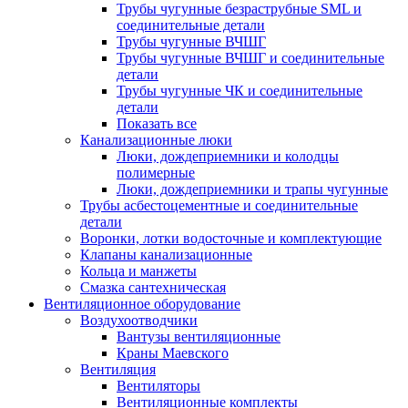
Трубы чугунные безраструбные SML и
соединительные детали
Трубы чугунные ВЧШГ
Трубы чугунные ВЧШГ и соединительные
детали
Трубы чугунные ЧК и соединительные
детали
Показать все
Канализационные люки
Люки, дождеприемники и колодцы
полимерные
Люки, дождеприемники и трапы чугунные
Трубы асбестоцементные и соединительные
детали
Воронки, лотки водосточные и комплектующие
Клапаны канализационные
Кольца и манжеты
Смазка сантехническая
Вентиляционное оборудование
Воздухоотводчики
Вантузы вентиляционные
Краны Маевского
Вентиляция
Вентиляторы
Вентиляционные комплекты