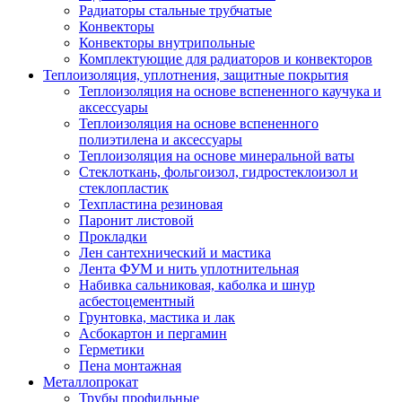
Радиаторы стальные трубчатые
Конвекторы
Конвекторы внутрипольные
Комплектующие для радиаторов и конвекторов
Теплоизоляция, уплотнения, защитные покрытия
Теплоизоляция на основе вспененного каучука и
аксессуары
Теплоизоляция на основе вспененного
полиэтилена и аксессуары
Теплоизоляция на основе минеральной ваты
Стеклоткань, фольгоизол, гидростеклоизол и
стеклопластик
Техпластина резиновая
Паронит листовой
Прокладки
Лен сантехнический и мастика
Лента ФУМ и нить уплотнительная
Набивка сальниковая, каболка и шнур
асбестоцементный
Грунтовка, мастика и лак
Асбокартон и пергамин
Герметики
Пена монтажная
Металлопрокат
Трубы профильные