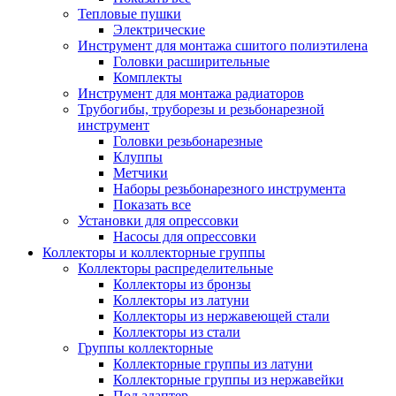
Тепловые пушки
Электрические
Инструмент для монтажа сшитого полиэтилена
Головки расширительные
Комплекты
Инструмент для монтажа радиаторов
Трубогибы, труборезы и резьбонарезной
инструмент
Головки резьбонарезные
Клуппы
Метчики
Наборы резьбонарезного инструмента
Показать все
Установки для опрессовки
Насосы для опрессовки
Коллекторы и коллекторные группы
Коллекторы распределительные
Коллекторы из бронзы
Коллекторы из латуни
Коллекторы из нержавеющей стали
Коллекторы из стали
Группы коллекторные
Коллекторные группы из латуни
Коллекторные группы из нержавейки
Под адаптер