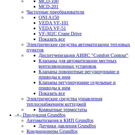
MCD-100
MCD-201
Частотные преобразователи
ONI A150
VEDA VF-101
VEDA VF-51
VF-302C Crane Drive
Показать все
Электрические средства автоматизации тепловых
пунктов
Диспетчеризация АИИС "Comfort Contour"
Клапаны для автоматизации местных
вентиляционных установок
Клапаны поворотные регулирующие и
приводы к ним
Клапаны регулирующие седельные и
приводы к ним
Показать все
Электрические средства управления
теплоснабжением коттеджей
Комнатные термостаты
Продукция Grundfos
Автоматизация и КИП Grundfos
Датчики давления Grundfos
Кондиционеры Grundfos