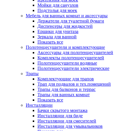
Мойки для санузлов
Подстолья для моек
Мебель для ванных комнат и аксессуары
Держатели для туалетной бумаги
Диспенсеры для жидкостей
Ершики для унитаза
Зеркала для ванной
Показать все
Полотенцесушители и комплектующие
Аксессуары для полотенцесушителей
Комплекты полотенцесушителей
Полотенцесушители водяные
Полотенцесушители электрические
Трапы
Комплектующие для трапов
Трап для подвалов и тех.помещений
Трапы для балконов и террас
Трапы для ванных комнат
Показать все
Инсталляции
Бачки скрытого монтажа
Инсталляции для биде
Инсталляции для смесителей
Инсталляции для умывальников