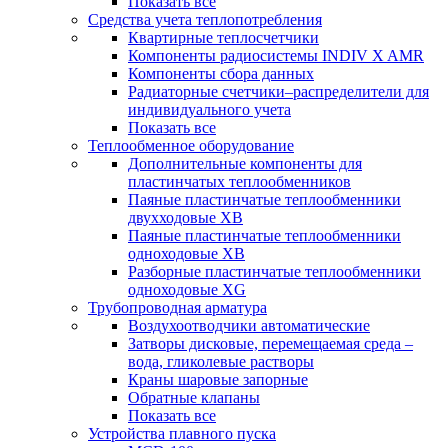
Показать все
Средства учета теплопотребления
Квартирные теплосчетчики
Компоненты радиосистемы INDIV X AMR
Компоненты сбора данных
Радиаторные счетчики–распределители для
индивидуального учета
Показать все
Теплообменное оборудование
Дополнительные компоненты для
пластинчатых теплообменников
Паяные пластинчатые теплообменники
двухходовые XB
Паяные пластинчатые теплообменники
одноходовые ХВ
Разборные пластинчатые теплообменники
одноходовые ХG
Трубопроводная арматура
Воздухоотводчики автоматические
Затворы дисковые, перемещаемая среда –
вода, гликолевые растворы
Краны шаровые запорные
Обратные клапаны
Показать все
Устройства плавного пуска