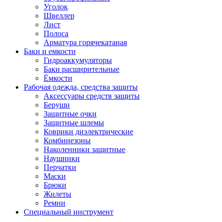
Уголок
Швеллер
Лист
Полоса
Арматура горячекатаная
Баки и емкости
Гидроаккумуляторы
Баки расширительные
Ёмкости
Рабочая одежда, средства защиты
Аксессуары средств защиты
Беруши
Защитные очки
Защитные шлемы
Коврики диэлектрические
Комбинезоны
Наколенники защитные
Наушники
Перчатки
Маски
Брюки
Жилеты
Ремни
Специальный инструмент