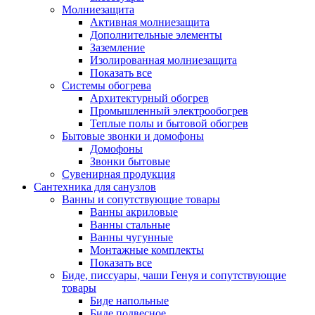
Молниезащита
Активная молниезащита
Дополнительные элементы
Заземление
Изолированная молниезащита
Показать все
Системы обогрева
Архитектурный обогрев
Промышленный электрообогрев
Теплые полы и бытовой обогрев
Бытовые звонки и домофоны
Домофоны
Звонки бытовые
Сувенирная продукция
Сантехника для санузлов
Ванны и сопутствующие товары
Ванны акриловые
Ванны стальные
Ванны чугунные
Монтажные комплекты
Показать все
Биде, писсуары, чаши Генуя и сопутствующие
товары
Биде напольные
Биде подвесное