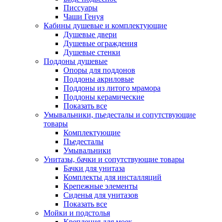
Писсуары
Чаши Генуя
Кабины душевые и комплектующие
Душевые двери
Душевые ограждения
Душевые стенки
Поддоны душевые
Опоры для поддонов
Поддоны акриловые
Поддоны из литого мрамора
Поддоны керамические
Показать все
Умывальники, пьедесталы и сопутствующие
товары
Комплектующие
Пьедесталы
Умывальники
Унитазы, бачки и сопутствующие товары
Бачки для унитаза
Комплекты для инсталляций
Крепежные элементы
Сиденья для унитазов
Показать все
Мойки и подстолья
Крепления для моек