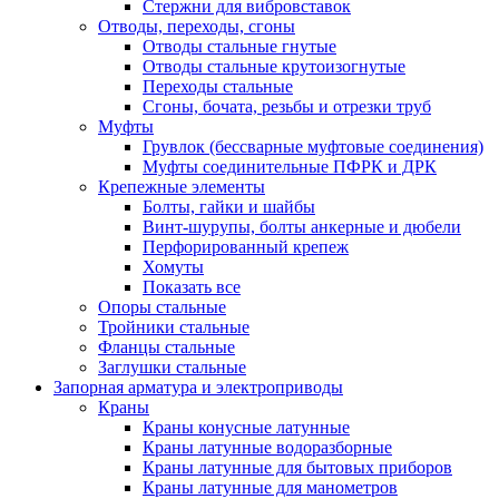
Стержни для вибровставок
Отводы, переходы, сгоны
Отводы стальные гнутые
Отводы стальные крутоизогнутые
Переходы стальные
Сгоны, бочата, резьбы и отрезки труб
Муфты
Грувлок (бессварные муфтовые соединения)
Муфты соединительные ПФРК и ДРК
Крепежные элементы
Болты, гайки и шайбы
Винт-шурупы, болты анкерные и дюбели
Перфорированный крепеж
Хомуты
Показать все
Опоры стальные
Тройники стальные
Фланцы стальные
Заглушки стальные
Запорная арматура и электроприводы
Краны
Краны конусные латунные
Краны латунные водоразборные
Краны латунные для бытовых приборов
Краны латунные для манометров