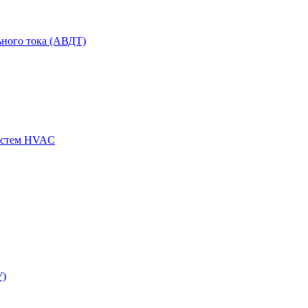
ного тока (АВДТ)
истем HVAC
У)