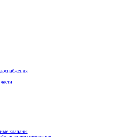
одоснабжения
 части
рные клапаны
убных систем отопления