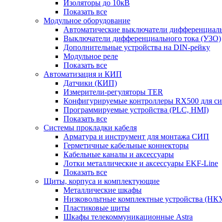
Изоляторы до 10кВ
Показать все
Модульное оборудование
Автоматические выключатели дифференциаль
Выключатели дифференциального тока (УЗО)
Дополнительные устройства на DIN-рейку
Модульное реле
Показать все
Автоматизация и КИП
Датчики (КИП)
Измерители-регуляторы TER
Конфигурируемые контроллеры RX500 для с
Программируемые устройства (PLC, HMI)
Показать все
Системы прокладки кабеля
Арматура и инструмент для монтажа СИП
Герметичные кабельные коннекторы
Кабельные каналы и аксессуары
Лотки металлические и аксессуары EKF-Line
Показать все
Щиты, корпуса и комплектующие
Металлические шкафы
Низковольтные комплектные устройства (НК
Пластиковые щиты
Шкафы телекоммуникационные Astra