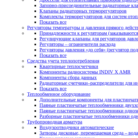
Запорно-присоединительные радиаторные кл
Клапаны радиаторных терморегуляторов
Комплекты терморегуляторов для систем ото
Показать все
Регуляторы температуры и давления прямого дейст
Принадлежности к регуляторам (заказываютс
Регулирующие клапаны для регуляторов давле
Регуляторы – ограничители расхода
Регуляторы давления «до себя» (регулятор по
Показать все
Средства учета теплопотребления
Квартирные теплосчетчики
Компоненты радиосистемы INDIV X AMR
Компоненты сбора данных
Радиаторные счетчики–распределители для и
Показать все
Теплообменное оборудование
Дополнительные компоненты для пластинчат
Паяные пластинчатые теплообменники двухх
Паяные пластинчатые теплообменники одно
Разборные пластинчатые теплообменники од
Трубопроводная арматура
Воздухоотводчики автоматические
Затворы дисковые, перемещаемая среда – вода