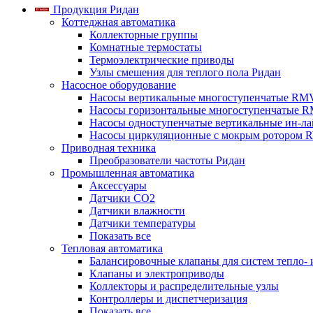
Продукция Ридан
Коттеджная автоматика
Коллекторные группы
Комнатные термостаты
Термоэлектрические приводы
Узлы смешения для теплого пола Ридан
Насосное оборудование
Насосы вертикальные многоступенчатые RM
Насосы горизонтальные многоступенчатые R
Насосы одноступенчатые вертикальные ин-л
Насосы циркуляционные с мокрым ротором 
Приводная техника
Преобразователи частоты Ридан
Промышленная автоматика
Аксессуары
Датчики CO2
Датчики влажности
Датчики температуры
Показать все
Тепловая автоматика
Балансировочные клапаны для систем тепло-
Клапаны и электроприводы
Коллекторы и распределительные узлы
Контроллеры и диспетчеризация
Показать все