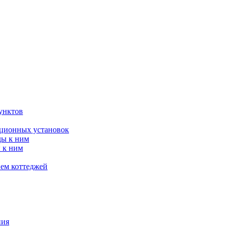
унктов
яционных установок
ды к ним
 к ним
ием коттеджей
ния