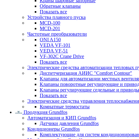
Краны шаровые запорные
Обратные клапаны
Показать все
Устройства плавного пуска
MCD-100
MCD-201
Частотные преобразователи
ONI A150
VEDA VF-101
VEDA VF-51
VF-302C Crane Drive
Показать все
Электрические средства автоматизации тепловых п
Диспетчеризация АИИС "Comfort Contour"
Клапаны для автоматизации местных вентил
Клапаны поворотные регулирующие и приво
Клапаны регулирующие седельные и приводы
Показать все
Электрические средства управления теплоснабжен
Комнатные термостаты
Продукция Grundfos
Автоматизация и КИП Grundfos
Датчики давления Grundfos
Кондиционеры Grundfos
Комплектующие для систем кондиционирова