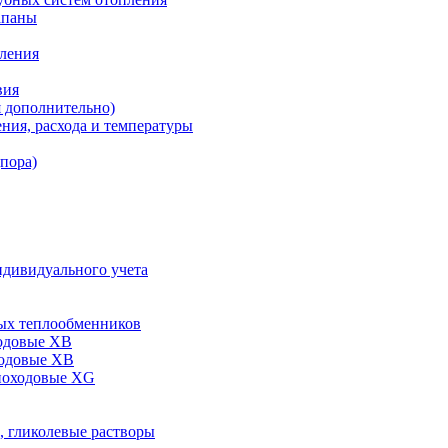
апаны
пления
вия
я дополнительно)
ния, расхода и температуры
дпора)
ндивидуального учета
ых теплообменников
одовые XB
ходовые ХВ
ноходовые ХG
, гликолевые растворы