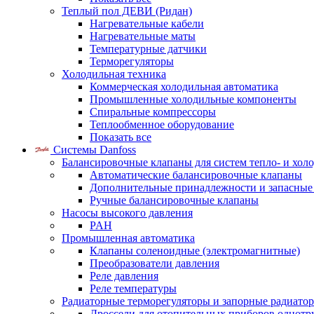
Теплый пол ДЕВИ (Ридан)
Нагревательные кабели
Нагревательные маты
Температурные датчики
Терморегуляторы
Холодильная техника
Коммерческая холодильная автоматика
Промышленные холодильные компоненты
Спиральные компрессоры
Теплообменное оборудование
Показать все
Системы Danfoss
Балансировочные клапаны для систем тепло- и хол
Автоматические балансировочные клапаны
Дополнительные принадлежности и запасные
Ручные балансировочные клапаны
Насосы высокого давления
PAH
Промышленная автоматика
Клапаны соленоидные (электромагнитные)
Преобразователи давления
Реле давления
Реле температуры
Радиаторные терморегуляторы и запорные радиато
Дроссели для отопительных приборов однотр