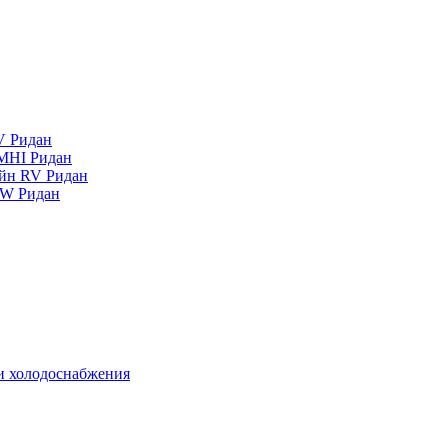
V Ридан
MHI Ридан
айн RV Ридан
RW Ридан
 и холодоснабжения