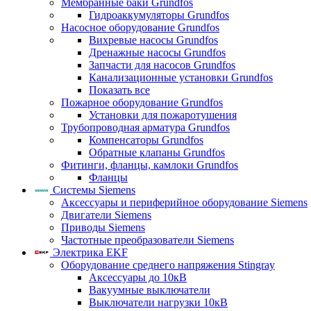
Мембранные баки Grundfos
Гидроаккумуляторы Grundfos
Насосное оборудование Grundfos
Вихревые насосы Grundfos
Дренажные насосы Grundfos
Запчасти для насосов Grundfos
Канализационные установки Grundfos
Показать все
Пожарное оборудование Grundfos
Установки для пожаротушения
Трубопроводная арматура Grundfos
Компенсаторы Grundfos
Обратные клапаны Grundfos
Фитинги, фланцы, камлоки Grundfos
Фланцы
Системы Siemens
Аксессуары и периферийное оборудование Siemens
Двигатели Siemens
Приводы Siemens
Частотные преобразователи Siemens
Электрика EKF
Оборудование среднего напряжения Stingray
Аксессуары до 10кВ
Вакуумные выключатели
Выключатели нагрузки 10кВ