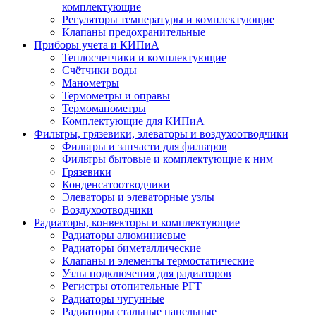
комплектующие
Регуляторы температуры и комплектующие
Клапаны предохранительные
Приборы учета и КИПиА
Теплосчетчики и комплектующие
Счётчики воды
Манометры
Термометры и оправы
Термоманометры
Комплектующие для КИПиА
Фильтры, грязевики, элеваторы и воздухоотводчики
Фильтры и запчасти для фильтров
Фильтры бытовые и комплектующие к ним
Грязевики
Конденсатоотводчики
Элеваторы и элеваторные узлы
Воздухоотводчики
Радиаторы, конвекторы и комплектующие
Радиаторы алюминиевые
Радиаторы биметаллические
Клапаны и элементы термостатические
Узлы подключения для радиаторов
Регистры отопительные РГТ
Радиаторы чугунные
Радиаторы стальные панельные