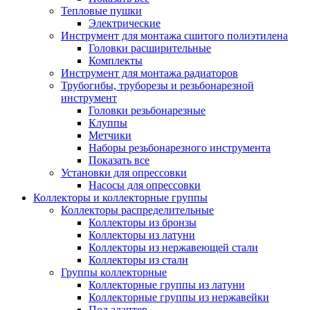
Тепловые пушки
Электрические
Инструмент для монтажа сшитого полиэтилена
Головки расширительные
Комплекты
Инструмент для монтажа радиаторов
Трубогибы, труборезы и резьбонарезной
инструмент
Головки резьбонарезные
Клуппы
Метчики
Наборы резьбонарезного инструмента
Показать все
Установки для опрессовки
Насосы для опрессовки
Коллекторы и коллекторные группы
Коллекторы распределительные
Коллекторы из бронзы
Коллекторы из латуни
Коллекторы из нержавеющей стали
Коллекторы из стали
Группы коллекторные
Коллекторные группы из латуни
Коллекторные группы из нержавейки
Под адаптер