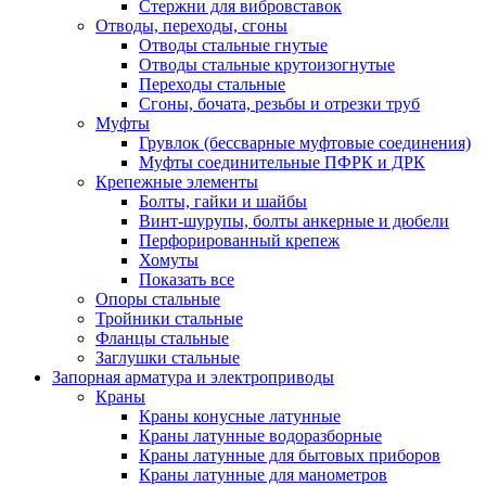
Стержни для вибровставок
Отводы, переходы, сгоны
Отводы стальные гнутые
Отводы стальные крутоизогнутые
Переходы стальные
Сгоны, бочата, резьбы и отрезки труб
Муфты
Грувлок (бессварные муфтовые соединения)
Муфты соединительные ПФРК и ДРК
Крепежные элементы
Болты, гайки и шайбы
Винт-шурупы, болты анкерные и дюбели
Перфорированный крепеж
Хомуты
Показать все
Опоры стальные
Тройники стальные
Фланцы стальные
Заглушки стальные
Запорная арматура и электроприводы
Краны
Краны конусные латунные
Краны латунные водоразборные
Краны латунные для бытовых приборов
Краны латунные для манометров