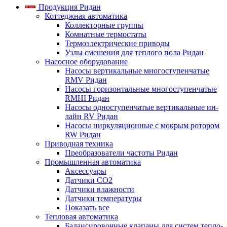
Продукция Ридан
Коттеджная автоматика
Коллекторные группы
Комнатные термостаты
Термоэлектрические приводы
Узлы смешения для теплого пола Ридан
Насосное оборудование
Насосы вертикальные многоступенчатые
RMV Ридан
Насосы горизонтальные многоступенчатые
RMHI Ридан
Насосы одноступенчатые вертикальные ин-
лайн RV Ридан
Насосы циркуляционные с мокрым ротором
RW Ридан
Приводная техника
Преобразователи частоты Ридан
Промышленная автоматика
Аксессуары
Датчики CO2
Датчики влажности
Датчики температуры
Показать все
Тепловая автоматика
Балансировочные клапаны для систем тепло-