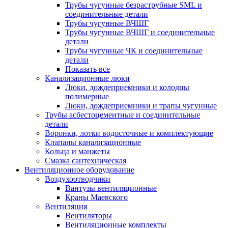
Трубы чугунные безраструбные SML и
соединительные детали
Трубы чугунные ВЧШГ
Трубы чугунные ВЧШГ и соединительные
детали
Трубы чугунные ЧК и соединительные
детали
Показать все
Канализационные люки
Люки, дождеприемники и колодцы
полимерные
Люки, дождеприемники и трапы чугунные
Трубы асбестоцементные и соединительные
детали
Воронки, лотки водосточные и комплектующие
Клапаны канализационные
Кольца и манжеты
Смазка сантехническая
Вентиляционное оборудование
Воздухоотводчики
Вантузы вентиляционные
Краны Маевского
Вентиляция
Вентиляторы
Вентиляционные комплекты