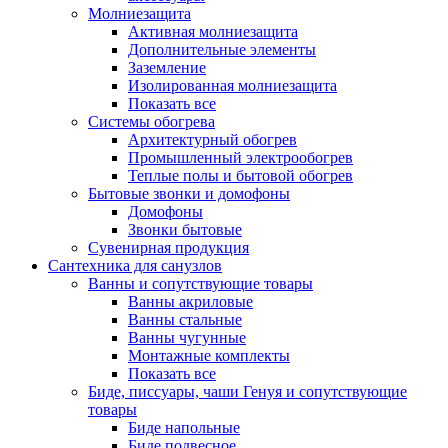
Молниезащита
Активная молниезащита
Дополнительные элементы
Заземление
Изолированная молниезащита
Показать все
Системы обогрева
Архитектурный обогрев
Промышленный электрообогрев
Теплые полы и бытовой обогрев
Бытовые звонки и домофоны
Домофоны
Звонки бытовые
Сувенирная продукция
Сантехника для санузлов
Ванны и сопутствующие товары
Ванны акриловые
Ванны стальные
Ванны чугунные
Монтажные комплекты
Показать все
Биде, писсуары, чаши Генуя и сопутствующие
товары
Биде напольные
Биде подвесное