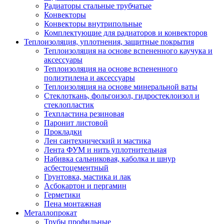
Радиаторы стальные трубчатые
Конвекторы
Конвекторы внутрипольные
Комплектующие для радиаторов и конвекторов
Теплоизоляция, уплотнения, защитные покрытия
Теплоизоляция на основе вспененного каучука и
аксессуары
Теплоизоляция на основе вспененного
полиэтилена и аксессуары
Теплоизоляция на основе минеральной ваты
Стеклоткань, фольгоизол, гидростеклоизол и
стеклопластик
Техпластина резиновая
Паронит листовой
Прокладки
Лен сантехнический и мастика
Лента ФУМ и нить уплотнительная
Набивка сальниковая, каболка и шнур
асбестоцементный
Грунтовка, мастика и лак
Асбокартон и пергамин
Герметики
Пена монтажная
Металлопрокат
Трубы профильные