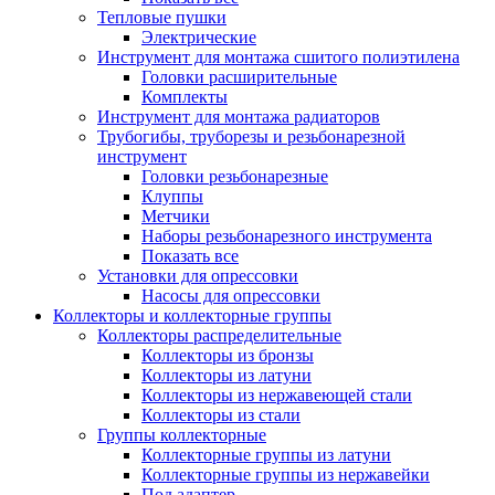
Тепловые пушки
Электрические
Инструмент для монтажа сшитого полиэтилена
Головки расширительные
Комплекты
Инструмент для монтажа радиаторов
Трубогибы, труборезы и резьбонарезной
инструмент
Головки резьбонарезные
Клуппы
Метчики
Наборы резьбонарезного инструмента
Показать все
Установки для опрессовки
Насосы для опрессовки
Коллекторы и коллекторные группы
Коллекторы распределительные
Коллекторы из бронзы
Коллекторы из латуни
Коллекторы из нержавеющей стали
Коллекторы из стали
Группы коллекторные
Коллекторные группы из латуни
Коллекторные группы из нержавейки
Под адаптер