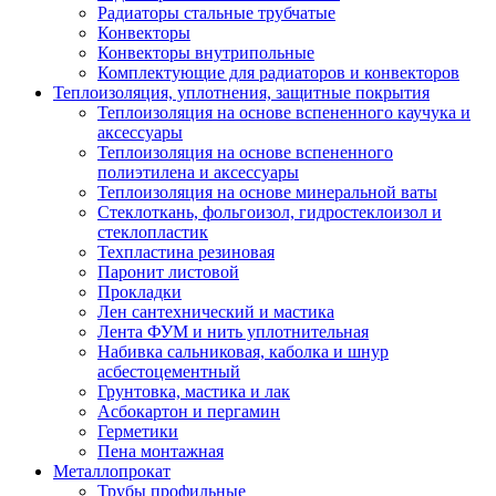
Радиаторы стальные трубчатые
Конвекторы
Конвекторы внутрипольные
Комплектующие для радиаторов и конвекторов
Теплоизоляция, уплотнения, защитные покрытия
Теплоизоляция на основе вспененного каучука и
аксессуары
Теплоизоляция на основе вспененного
полиэтилена и аксессуары
Теплоизоляция на основе минеральной ваты
Стеклоткань, фольгоизол, гидростеклоизол и
стеклопластик
Техпластина резиновая
Паронит листовой
Прокладки
Лен сантехнический и мастика
Лента ФУМ и нить уплотнительная
Набивка сальниковая, каболка и шнур
асбестоцементный
Грунтовка, мастика и лак
Асбокартон и пергамин
Герметики
Пена монтажная
Металлопрокат
Трубы профильные