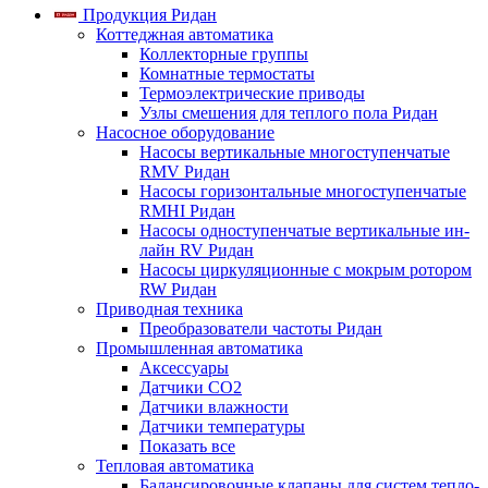
Продукция Ридан
Коттеджная автоматика
Коллекторные группы
Комнатные термостаты
Термоэлектрические приводы
Узлы смешения для теплого пола Ридан
Насосное оборудование
Насосы вертикальные многоступенчатые
RMV Ридан
Насосы горизонтальные многоступенчатые
RMHI Ридан
Насосы одноступенчатые вертикальные ин-
лайн RV Ридан
Насосы циркуляционные с мокрым ротором
RW Ридан
Приводная техника
Преобразователи частоты Ридан
Промышленная автоматика
Аксессуары
Датчики CO2
Датчики влажности
Датчики температуры
Показать все
Тепловая автоматика
Балансировочные клапаны для систем тепло-