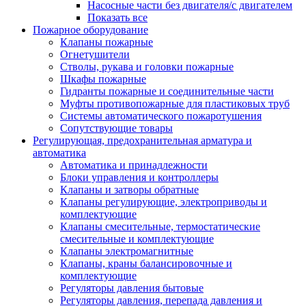
Насосные части без двигателя/с двигателем
Показать все
Пожарное оборудование
Клапаны пожарные
Огнетушители
Стволы, рукава и головки пожарные
Шкафы пожарные
Гидранты пожарные и соединительные части
Муфты противопожарные для пластиковых труб
Системы автоматического пожаротушения
Сопутствующие товары
Регулирующая, предохранительная арматура и
автоматика
Автоматика и принадлежности
Блоки управления и контроллеры
Клапаны и затворы обратные
Клапаны регулирующие, электроприводы и
комплектующие
Клапаны смесительные, термостатические
смесительные и комплектующие
Клапаны электромагнитные
Клапаны, краны балансировочные и
комплектующие
Регуляторы давления бытовые
Регуляторы давления, перепада давления и