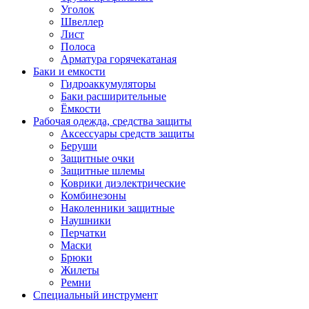
Уголок
Швеллер
Лист
Полоса
Арматура горячекатаная
Баки и емкости
Гидроаккумуляторы
Баки расширительные
Ёмкости
Рабочая одежда, средства защиты
Аксессуары средств защиты
Беруши
Защитные очки
Защитные шлемы
Коврики диэлектрические
Комбинезоны
Наколенники защитные
Наушники
Перчатки
Маски
Брюки
Жилеты
Ремни
Специальный инструмент