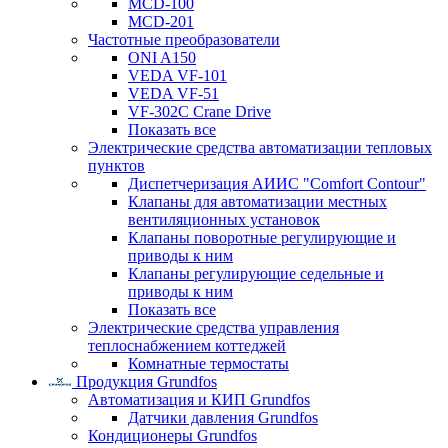
MCD-100
MCD-201
Частотные преобразователи
ONI A150
VEDA VF-101
VEDA VF-51
VF-302C Crane Drive
Показать все
Электрические средства автоматизации тепловых
пунктов
Диспетчеризация АИИС "Comfort Contour"
Клапаны для автоматизации местных
вентиляционных установок
Клапаны поворотные регулирующие и
приводы к ним
Клапаны регулирующие седельные и
приводы к ним
Показать все
Электрические средства управления
теплоснабжением коттеджей
Комнатные термостаты
Продукция Grundfos
Автоматизация и КИП Grundfos
Датчики давления Grundfos
Кондиционеры Grundfos