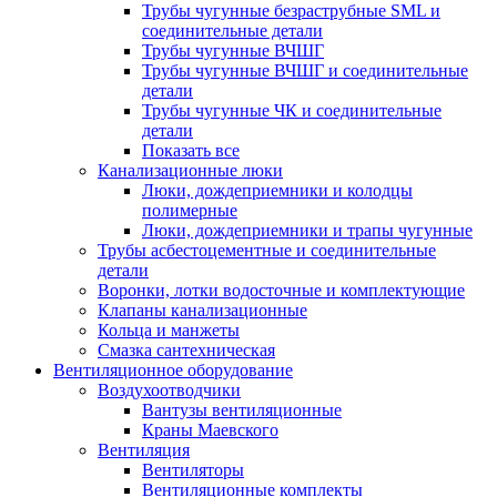
Трубы чугунные безраструбные SML и
соединительные детали
Трубы чугунные ВЧШГ
Трубы чугунные ВЧШГ и соединительные
детали
Трубы чугунные ЧК и соединительные
детали
Показать все
Канализационные люки
Люки, дождеприемники и колодцы
полимерные
Люки, дождеприемники и трапы чугунные
Трубы асбестоцементные и соединительные
детали
Воронки, лотки водосточные и комплектующие
Клапаны канализационные
Кольца и манжеты
Смазка сантехническая
Вентиляционное оборудование
Воздухоотводчики
Вантузы вентиляционные
Краны Маевского
Вентиляция
Вентиляторы
Вентиляционные комплекты