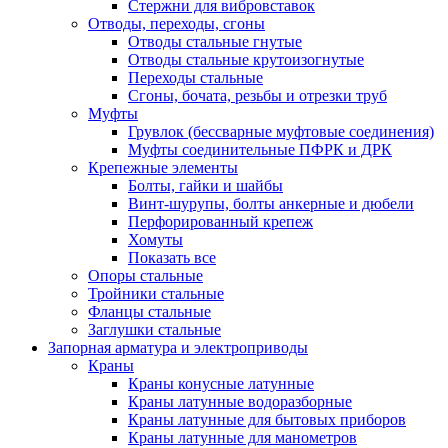
Стержни для вибровставок
Отводы, переходы, сгоны
Отводы стальные гнутые
Отводы стальные крутоизогнутые
Переходы стальные
Сгоны, бочата, резьбы и отрезки труб
Муфты
Грувлок (бессварные муфтовые соединения)
Муфты соединительные ПФРК и ДРК
Крепежные элементы
Болты, гайки и шайбы
Винт-шурупы, болты анкерные и дюбели
Перфорированный крепеж
Хомуты
Показать все
Опоры стальные
Тройники стальные
Фланцы стальные
Заглушки стальные
Запорная арматура и электроприводы
Краны
Краны конусные латунные
Краны латунные водоразборные
Краны латунные для бытовых приборов
Краны латунные для манометров