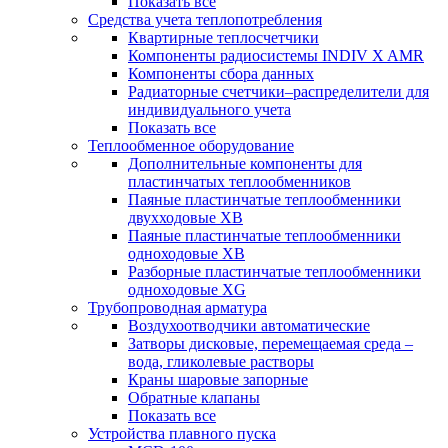
Показать все
Средства учета теплопотребления
Квартирные теплосчетчики
Компоненты радиосистемы INDIV X AMR
Компоненты сбора данных
Радиаторные счетчики–распределители для
индивидуального учета
Показать все
Теплообменное оборудование
Дополнительные компоненты для
пластинчатых теплообменников
Паяные пластинчатые теплообменники
двухходовые XB
Паяные пластинчатые теплообменники
одноходовые ХВ
Разборные пластинчатые теплообменники
одноходовые ХG
Трубопроводная арматура
Воздухоотводчики автоматические
Затворы дисковые, перемещаемая среда –
вода, гликолевые растворы
Краны шаровые запорные
Обратные клапаны
Показать все
Устройства плавного пуска