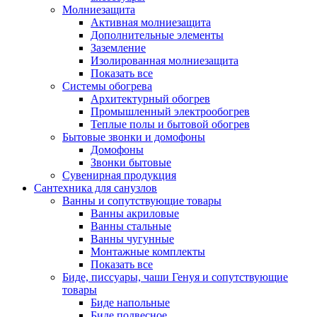
Молниезащита
Активная молниезащита
Дополнительные элементы
Заземление
Изолированная молниезащита
Показать все
Системы обогрева
Архитектурный обогрев
Промышленный электрообогрев
Теплые полы и бытовой обогрев
Бытовые звонки и домофоны
Домофоны
Звонки бытовые
Сувенирная продукция
Сантехника для санузлов
Ванны и сопутствующие товары
Ванны акриловые
Ванны стальные
Ванны чугунные
Монтажные комплекты
Показать все
Биде, писсуары, чаши Генуя и сопутствующие
товары
Биде напольные
Биде подвесное