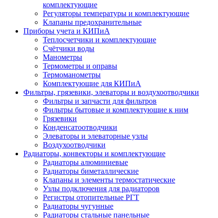
комплектующие
Регуляторы температуры и комплектующие
Клапаны предохранительные
Приборы учета и КИПиА
Теплосчетчики и комплектующие
Счётчики воды
Манометры
Термометры и оправы
Термоманометры
Комплектующие для КИПиА
Фильтры, грязевики, элеваторы и воздухоотводчики
Фильтры и запчасти для фильтров
Фильтры бытовые и комплектующие к ним
Грязевики
Конденсатоотводчики
Элеваторы и элеваторные узлы
Воздухоотводчики
Радиаторы, конвекторы и комплектующие
Радиаторы алюминиевые
Радиаторы биметаллические
Клапаны и элементы термостатические
Узлы подключения для радиаторов
Регистры отопительные РГТ
Радиаторы чугунные
Радиаторы стальные панельные