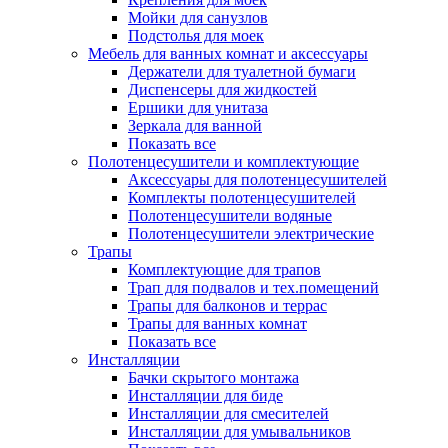
Мойки для санузлов
Подстолья для моек
Мебель для ванных комнат и аксессуары
Держатели для туалетной бумаги
Диспенсеры для жидкостей
Ершики для унитаза
Зеркала для ванной
Показать все
Полотенцесушители и комплектующие
Аксессуары для полотенцесушителей
Комплекты полотенцесушителей
Полотенцесушители водяные
Полотенцесушители электрические
Трапы
Комплектующие для трапов
Трап для подвалов и тех.помещений
Трапы для балконов и террас
Трапы для ванных комнат
Показать все
Инсталляции
Бачки скрытого монтажа
Инсталляции для биде
Инсталляции для смесителей
Инсталляции для умывальников