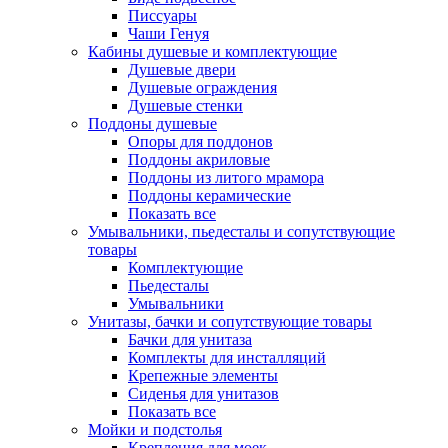
Писсуары
Чаши Генуя
Кабины душевые и комплектующие
Душевые двери
Душевые ограждения
Душевые стенки
Поддоны душевые
Опоры для поддонов
Поддоны акриловые
Поддоны из литого мрамора
Поддоны керамические
Показать все
Умывальники, пьедесталы и сопутствующие
товары
Комплектующие
Пьедесталы
Умывальники
Унитазы, бачки и сопутствующие товары
Бачки для унитаза
Комплекты для инсталляций
Крепежные элементы
Сиденья для унитазов
Показать все
Мойки и подстолья
Крепления для моек