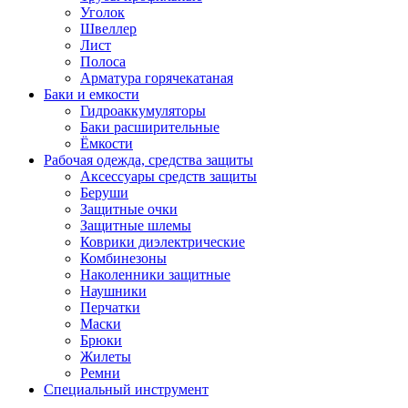
Уголок
Швеллер
Лист
Полоса
Арматура горячекатаная
Баки и емкости
Гидроаккумуляторы
Баки расширительные
Ёмкости
Рабочая одежда, средства защиты
Аксессуары средств защиты
Беруши
Защитные очки
Защитные шлемы
Коврики диэлектрические
Комбинезоны
Наколенники защитные
Наушники
Перчатки
Маски
Брюки
Жилеты
Ремни
Специальный инструмент