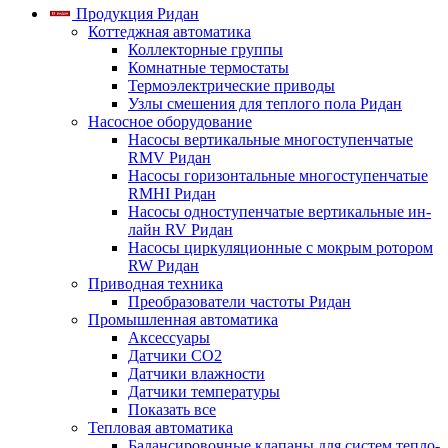
Продукция Ридан
Коттеджная автоматика
Коллекторные группы
Комнатные термостаты
Термоэлектрические приводы
Узлы смешения для теплого пола Ридан
Насосное оборудование
Насосы вертикальные многоступенчатые
RMV Ридан
Насосы горизонтальные многоступенчатые
RMHI Ридан
Насосы одноступенчатые вертикальные ин-
лайн RV Ридан
Насосы циркуляционные с мокрым ротором
RW Ридан
Приводная техника
Преобразователи частоты Ридан
Промышленная автоматика
Аксессуары
Датчики CO2
Датчики влажности
Датчики температуры
Показать все
Тепловая автоматика
Балансировочные клапаны для систем тепло-