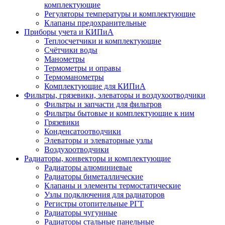
комплектующие
Регуляторы температуры и комплектующие
Клапаны предохранительные
Приборы учета и КИПиА
Теплосчетчики и комплектующие
Счётчики воды
Манометры
Термометры и оправы
Термоманометры
Комплектующие для КИПиА
Фильтры, грязевики, элеваторы и воздухоотводчики
Фильтры и запчасти для фильтров
Фильтры бытовые и комплектующие к ним
Грязевики
Конденсатоотводчики
Элеваторы и элеваторные узлы
Воздухоотводчики
Радиаторы, конвекторы и комплектующие
Радиаторы алюминиевые
Радиаторы биметаллические
Клапаны и элементы термостатические
Узлы подключения для радиаторов
Регистры отопительные РГТ
Радиаторы чугунные
Радиаторы стальные панельные