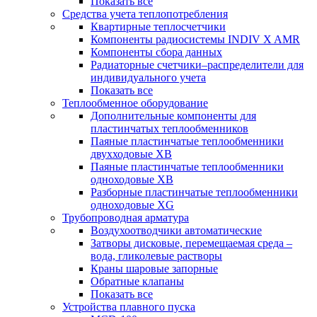
Показать все
Средства учета теплопотребления
Квартирные теплосчетчики
Компоненты радиосистемы INDIV X AMR
Компоненты сбора данных
Радиаторные счетчики–распределители для
индивидуального учета
Показать все
Теплообменное оборудование
Дополнительные компоненты для
пластинчатых теплообменников
Паяные пластинчатые теплообменники
двухходовые XB
Паяные пластинчатые теплообменники
одноходовые ХВ
Разборные пластинчатые теплообменники
одноходовые ХG
Трубопроводная арматура
Воздухоотводчики автоматические
Затворы дисковые, перемещаемая среда –
вода, гликолевые растворы
Краны шаровые запорные
Обратные клапаны
Показать все
Устройства плавного пуска