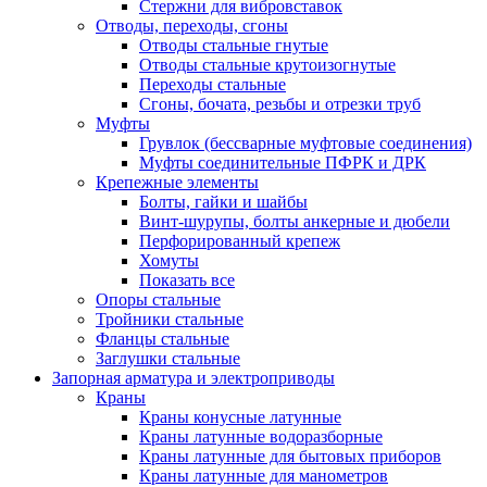
Стержни для вибровставок
Отводы, переходы, сгоны
Отводы стальные гнутые
Отводы стальные крутоизогнутые
Переходы стальные
Сгоны, бочата, резьбы и отрезки труб
Муфты
Грувлок (бессварные муфтовые соединения)
Муфты соединительные ПФРК и ДРК
Крепежные элементы
Болты, гайки и шайбы
Винт-шурупы, болты анкерные и дюбели
Перфорированный крепеж
Хомуты
Показать все
Опоры стальные
Тройники стальные
Фланцы стальные
Заглушки стальные
Запорная арматура и электроприводы
Краны
Краны конусные латунные
Краны латунные водоразборные
Краны латунные для бытовых приборов
Краны латунные для манометров