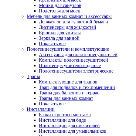
Мойки для санузлов
Подстолья для моек
Мебель для ванных комнат и аксессуары
Держатели для туалетной бумаги
Диспенсеры для жидкостей
Ершики для унитаза
Зеркала для ванной
Показать все
Полотенцесушители и комплектующие
Аксессуары для полотенцесушителей
Комплекты полотенцесушителей
Полотенцесушители водяные
Полотенцесушители электрические
Трапы
Комплектующие для трапов
Трап для подвалов и тех.помещений
Трапы для балконов и террас
Трапы для ванных комнат
Показать все
Инсталляции
Бачки скрытого монтажа
Инсталляции для биде
Инсталляции для смесителей
Инсталляции для умывальников