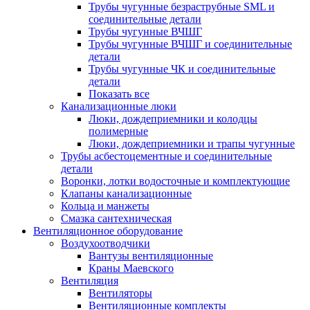
Трубы чугунные безраструбные SML и
соединительные детали
Трубы чугунные ВЧШГ
Трубы чугунные ВЧШГ и соединительные
детали
Трубы чугунные ЧК и соединительные
детали
Показать все
Канализационные люки
Люки, дождеприемники и колодцы
полимерные
Люки, дождеприемники и трапы чугунные
Трубы асбестоцементные и соединительные
детали
Воронки, лотки водосточные и комплектующие
Клапаны канализационные
Кольца и манжеты
Смазка сантехническая
Вентиляционное оборудование
Воздухоотводчики
Вантузы вентиляционные
Краны Маевского
Вентиляция
Вентиляторы
Вентиляционные комплекты