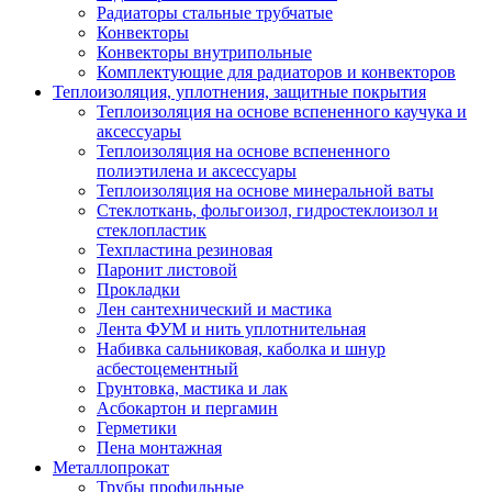
Радиаторы стальные трубчатые
Конвекторы
Конвекторы внутрипольные
Комплектующие для радиаторов и конвекторов
Теплоизоляция, уплотнения, защитные покрытия
Теплоизоляция на основе вспененного каучука и
аксессуары
Теплоизоляция на основе вспененного
полиэтилена и аксессуары
Теплоизоляция на основе минеральной ваты
Стеклоткань, фольгоизол, гидростеклоизол и
стеклопластик
Техпластина резиновая
Паронит листовой
Прокладки
Лен сантехнический и мастика
Лента ФУМ и нить уплотнительная
Набивка сальниковая, каболка и шнур
асбестоцементный
Грунтовка, мастика и лак
Асбокартон и пергамин
Герметики
Пена монтажная
Металлопрокат
Трубы профильные