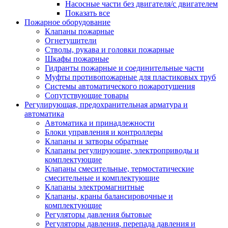
Насосные части без двигателя/с двигателем
Показать все
Пожарное оборудование
Клапаны пожарные
Огнетушители
Стволы, рукава и головки пожарные
Шкафы пожарные
Гидранты пожарные и соединительные части
Муфты противопожарные для пластиковых труб
Системы автоматического пожаротушения
Сопутствующие товары
Регулирующая, предохранительная арматура и
автоматика
Автоматика и принадлежности
Блоки управления и контроллеры
Клапаны и затворы обратные
Клапаны регулирующие, электроприводы и
комплектующие
Клапаны смесительные, термостатические
смесительные и комплектующие
Клапаны электромагнитные
Клапаны, краны балансировочные и
комплектующие
Регуляторы давления бытовые
Регуляторы давления, перепада давления и