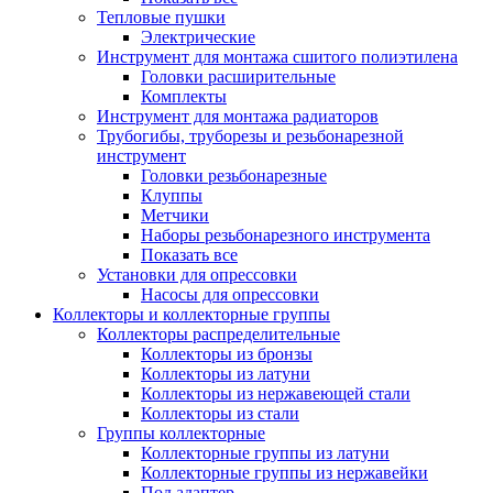
Тепловые пушки
Электрические
Инструмент для монтажа сшитого полиэтилена
Головки расширительные
Комплекты
Инструмент для монтажа радиаторов
Трубогибы, труборезы и резьбонарезной
инструмент
Головки резьбонарезные
Клуппы
Метчики
Наборы резьбонарезного инструмента
Показать все
Установки для опрессовки
Насосы для опрессовки
Коллекторы и коллекторные группы
Коллекторы распределительные
Коллекторы из бронзы
Коллекторы из латуни
Коллекторы из нержавеющей стали
Коллекторы из стали
Группы коллекторные
Коллекторные группы из латуни
Коллекторные группы из нержавейки
Под адаптер