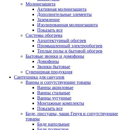
Молниезащита
Активная молниезащита
Дополнительные элементы
Заземление
Изолированная молниезащита
Показать все
Системы обогрева
Архитектурный обогрев
Промышленный электрообогрев
Теплые полы и бытовой обогрев
Бытовые звонки и домофоны
Домофоны
Звонки бытовые
Сувенирная продукция
Сантехника для санузлов
Ванны и сопутствующие товары
Ванны акриловые
Ванны стальные
Ванны чугунные
Монтажные комплекты
Показать все
Биде, писсуары, чаши Генуя и сопутствующие
товары
Биде напольные
Биде подвесное