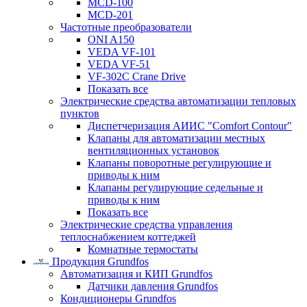
MCD-100
MCD-201
Частотные преобразователи
ONI A150
VEDA VF-101
VEDA VF-51
VF-302C Crane Drive
Показать все
Электрические средства автоматизации тепловых
пунктов
Диспетчеризация АИИС "Comfort Contour"
Клапаны для автоматизации местных
вентиляционных установок
Клапаны поворотные регулирующие и
приводы к ним
Клапаны регулирующие седельные и
приводы к ним
Показать все
Электрические средства управления
теплоснабжением коттеджей
Комнатные термостаты
Продукция Grundfos
Автоматизация и КИП Grundfos
Датчики давления Grundfos
Кондиционеры Grundfos