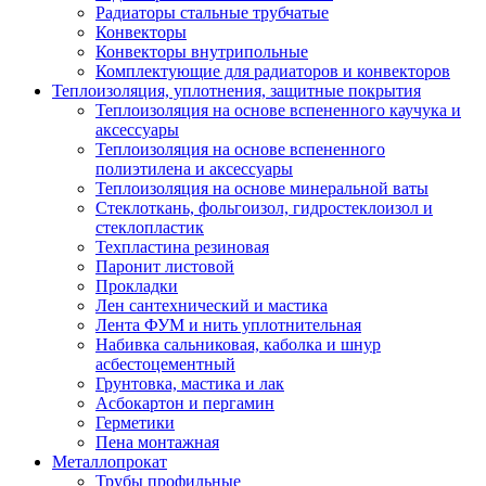
Радиаторы стальные трубчатые
Конвекторы
Конвекторы внутрипольные
Комплектующие для радиаторов и конвекторов
Теплоизоляция, уплотнения, защитные покрытия
Теплоизоляция на основе вспененного каучука и
аксессуары
Теплоизоляция на основе вспененного
полиэтилена и аксессуары
Теплоизоляция на основе минеральной ваты
Стеклоткань, фольгоизол, гидростеклоизол и
стеклопластик
Техпластина резиновая
Паронит листовой
Прокладки
Лен сантехнический и мастика
Лента ФУМ и нить уплотнительная
Набивка сальниковая, каболка и шнур
асбестоцементный
Грунтовка, мастика и лак
Асбокартон и пергамин
Герметики
Пена монтажная
Металлопрокат
Трубы профильные