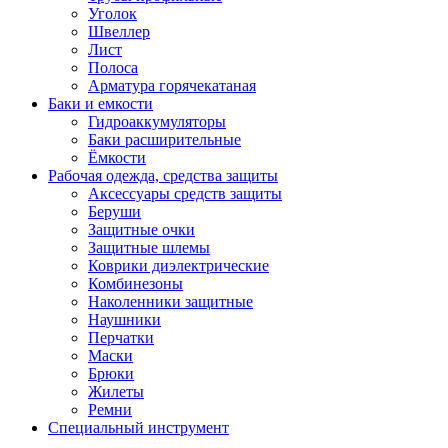
Уголок
Швеллер
Лист
Полоса
Арматура горячекатаная
Баки и емкости
Гидроаккумуляторы
Баки расширительные
Ёмкости
Рабочая одежда, средства защиты
Аксессуары средств защиты
Беруши
Защитные очки
Защитные шлемы
Коврики диэлектрические
Комбинезоны
Наколенники защитные
Наушники
Перчатки
Маски
Брюки
Жилеты
Ремни
Специальный инструмент