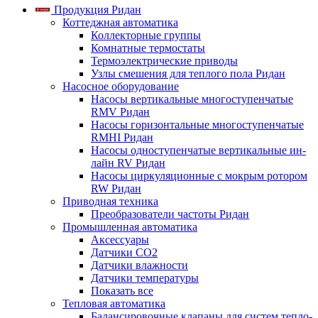
Продукция Ридан
Коттеджная автоматика
Коллекторные группы
Комнатные термостаты
Термоэлектрические приводы
Узлы смешения для теплого пола Ридан
Насосное оборудование
Насосы вертикальные многоступенчатые
RMV Ридан
Насосы горизонтальные многоступенчатые
RMHI Ридан
Насосы одноступенчатые вертикальные ин-
лайн RV Ридан
Насосы циркуляционные с мокрым ротором
RW Ридан
Приводная техника
Преобразователи частоты Ридан
Промышленная автоматика
Аксессуары
Датчики CO2
Датчики влажности
Датчики температуры
Показать все
Тепловая автоматика
Балансировочные клапаны для систем тепло-