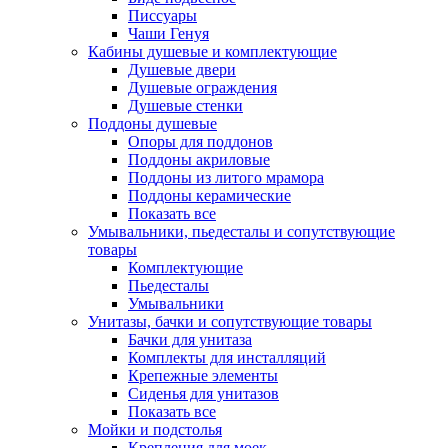
Писсуары
Чаши Генуя
Кабины душевые и комплектующие
Душевые двери
Душевые ограждения
Душевые стенки
Поддоны душевые
Опоры для поддонов
Поддоны акриловые
Поддоны из литого мрамора
Поддоны керамические
Показать все
Умывальники, пьедесталы и сопутствующие
товары
Комплектующие
Пьедесталы
Умывальники
Унитазы, бачки и сопутствующие товары
Бачки для унитаза
Комплекты для инсталляций
Крепежные элементы
Сиденья для унитазов
Показать все
Мойки и подстолья
Крепления для моек