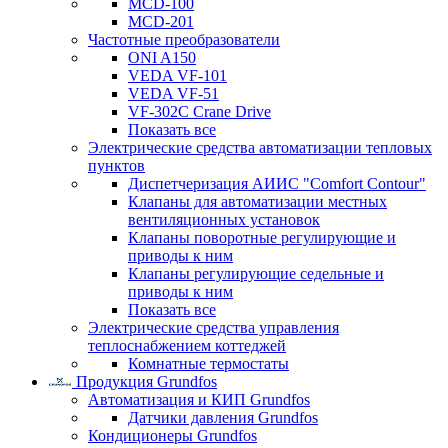
MCD-100
MCD-201
Частотные преобразователи
ONI A150
VEDA VF-101
VEDA VF-51
VF-302C Crane Drive
Показать все
Электрические средства автоматизации тепловых
пунктов
Диспетчеризация АИИС "Comfort Contour"
Клапаны для автоматизации местных
вентиляционных установок
Клапаны поворотные регулирующие и
приводы к ним
Клапаны регулирующие седельные и
приводы к ним
Показать все
Электрические средства управления
теплоснабжением коттеджей
Комнатные термостаты
Продукция Grundfos
Автоматизация и КИП Grundfos
Датчики давления Grundfos
Кондиционеры Grundfos