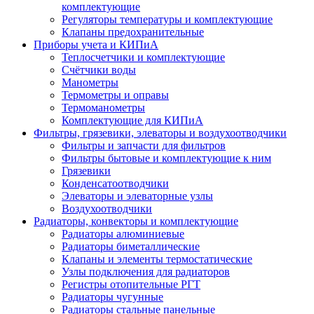
комплектующие
Регуляторы температуры и комплектующие
Клапаны предохранительные
Приборы учета и КИПиА
Теплосчетчики и комплектующие
Счётчики воды
Манометры
Термометры и оправы
Термоманометры
Комплектующие для КИПиА
Фильтры, грязевики, элеваторы и воздухоотводчики
Фильтры и запчасти для фильтров
Фильтры бытовые и комплектующие к ним
Грязевики
Конденсатоотводчики
Элеваторы и элеваторные узлы
Воздухоотводчики
Радиаторы, конвекторы и комплектующие
Радиаторы алюминиевые
Радиаторы биметаллические
Клапаны и элементы термостатические
Узлы подключения для радиаторов
Регистры отопительные РГТ
Радиаторы чугунные
Радиаторы стальные панельные