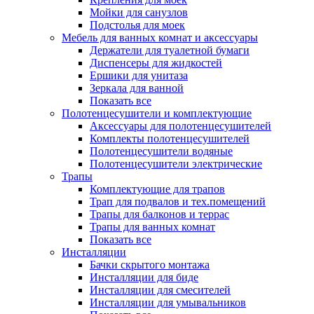
Мойки для санузлов
Подстолья для моек
Мебель для ванных комнат и аксессуары
Держатели для туалетной бумаги
Диспенсеры для жидкостей
Ершики для унитаза
Зеркала для ванной
Показать все
Полотенцесушители и комплектующие
Аксессуары для полотенцесушителей
Комплекты полотенцесушителей
Полотенцесушители водяные
Полотенцесушители электрические
Трапы
Комплектующие для трапов
Трап для подвалов и тех.помещений
Трапы для балконов и террас
Трапы для ванных комнат
Показать все
Инсталляции
Бачки скрытого монтажа
Инсталляции для биде
Инсталляции для смесителей
Инсталляции для умывальников