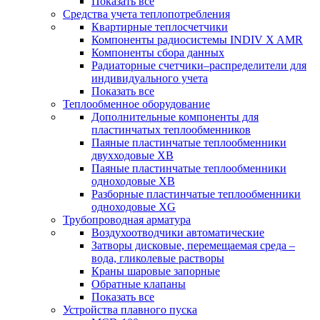
Показать все
Средства учета теплопотребления
Квартирные теплосчетчики
Компоненты радиосистемы INDIV X AMR
Компоненты сбора данных
Радиаторные счетчики–распределители для
индивидуального учета
Показать все
Теплообменное оборудование
Дополнительные компоненты для
пластинчатых теплообменников
Паяные пластинчатые теплообменники
двухходовые XB
Паяные пластинчатые теплообменники
одноходовые ХВ
Разборные пластинчатые теплообменники
одноходовые ХG
Трубопроводная арматура
Воздухоотводчики автоматические
Затворы дисковые, перемещаемая среда –
вода, гликолевые растворы
Краны шаровые запорные
Обратные клапаны
Показать все
Устройства плавного пуска