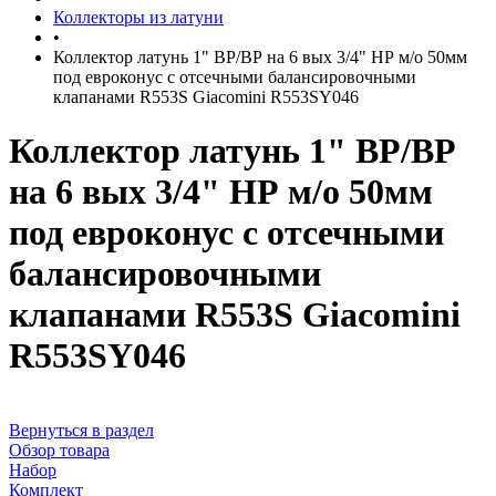
Коллекторы из латуни
•
Коллектор латунь 1" ВР/ВР на 6 вых 3/4" НР м/о 50мм
под евроконус с отсечными балансировочными
клапанами R553S Giacomini R553SY046
Коллектор латунь 1" ВР/ВР
на 6 вых 3/4" НР м/о 50мм
под евроконус с отсечными
балансировочными
клапанами R553S Giacomini
R553SY046
Вернуться в раздел
Обзор товара
Набор
Комплект