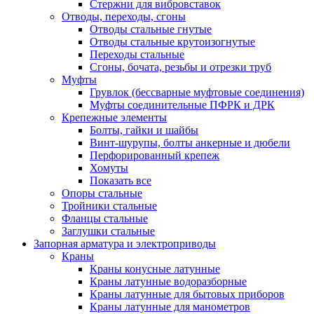
Стержни для вибровставок
Отводы, переходы, сгоны
Отводы стальные гнутые
Отводы стальные крутоизогнутые
Переходы стальные
Сгоны, бочата, резьбы и отрезки труб
Муфты
Грувлок (бессварные муфтовые соединения)
Муфты соединительные ПФРК и ДРК
Крепежные элементы
Болты, гайки и шайбы
Винт-шурупы, болты анкерные и дюбели
Перфорированный крепеж
Хомуты
Показать все
Опоры стальные
Тройники стальные
Фланцы стальные
Заглушки стальные
Запорная арматура и электроприводы
Краны
Краны конусные латунные
Краны латунные водоразборные
Краны латунные для бытовых приборов
Краны латунные для манометров