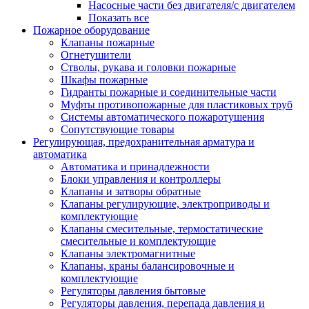
Насосные части без двигателя/с двигателем
Показать все
Пожарное оборудование
Клапаны пожарные
Огнетушители
Стволы, рукава и головки пожарные
Шкафы пожарные
Гидранты пожарные и соединительные части
Муфты противопожарные для пластиковых труб
Системы автоматического пожаротушения
Сопутствующие товары
Регулирующая, предохранительная арматура и
автоматика
Автоматика и принадлежности
Блоки управления и контроллеры
Клапаны и затворы обратные
Клапаны регулирующие, электроприводы и
комплектующие
Клапаны смесительные, термостатические
смесительные и комплектующие
Клапаны электромагнитные
Клапаны, краны балансировочные и
комплектующие
Регуляторы давления бытовые
Регуляторы давления, перепада давления и