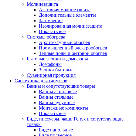
Молниезащита
Активная молниезащита
Дополнительные элементы
Заземление
Изолированная молниезащита
Показать все
Системы обогрева
Архитектурный обогрев
Промышленный электрообогрев
Теплые полы и бытовой обогрев
Бытовые звонки и домофоны
Домофоны
Звонки бытовые
Сувенирная продукция
Сантехника для санузлов
Ванны и сопутствующие товары
Ванны акриловые
Ванны стальные
Ванны чугунные
Монтажные комплекты
Показать все
Биде, писсуары, чаши Генуя и сопутствующие
товары
Биде напольные
Биде подвесное