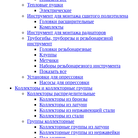
Тепловые пушки
Электрические
Инструмент для монтажа сшитого полиэтилена
Головки расширительные
Комплекты
Инструмент для монтажа радиаторов
Трубогибы, труборезы и резьбонарезной
инструмент
Головки резьбонарезные
Клуппы
Метчики
Наборы резьбонарезного инструмента
Показать все
Установки для опрессовки
Насосы для опрессовки
Коллекторы и коллекторные группы
Коллекторы распределительные
Коллекторы из бронзы
Коллекторы из латуни
Коллекторы из нержавеющей стали
Коллекторы из стали
Группы коллекторные
Коллекторные группы из латуни
Коллекторные группы из нержавейки
Под адаптер