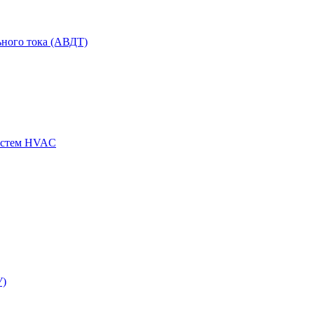
ного тока (АВДТ)
истем HVAC
У)