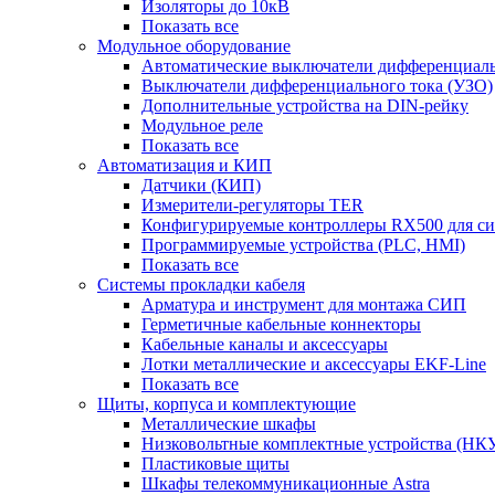
Изоляторы до 10кВ
Показать все
Модульное оборудование
Автоматические выключатели дифференциаль
Выключатели дифференциального тока (УЗО)
Дополнительные устройства на DIN-рейку
Модульное реле
Показать все
Автоматизация и КИП
Датчики (КИП)
Измерители-регуляторы TER
Конфигурируемые контроллеры RX500 для с
Программируемые устройства (PLC, HMI)
Показать все
Системы прокладки кабеля
Арматура и инструмент для монтажа СИП
Герметичные кабельные коннекторы
Кабельные каналы и аксессуары
Лотки металлические и аксессуары EKF-Line
Показать все
Щиты, корпуса и комплектующие
Металлические шкафы
Низковольтные комплектные устройства (НК
Пластиковые щиты
Шкафы телекоммуникационные Astra