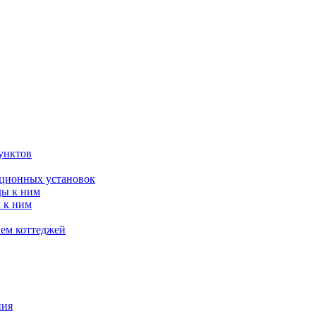
унктов
яционных установок
ды к ним
 к ним
ием коттеджей
ния