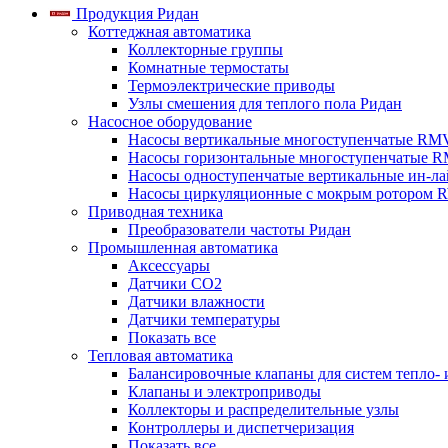
Продукция Ридан
Коттеджная автоматика
Коллекторные группы
Комнатные термостаты
Термоэлектрические приводы
Узлы смешения для теплого пола Ридан
Насосное оборудование
Насосы вертикальные многоступенчатые RM
Насосы горизонтальные многоступенчатые R
Насосы одноступенчатые вертикальные ин-л
Насосы циркуляционные с мокрым ротором 
Приводная техника
Преобразователи частоты Ридан
Промышленная автоматика
Аксессуары
Датчики CO2
Датчики влажности
Датчики температуры
Показать все
Тепловая автоматика
Балансировочные клапаны для систем тепло-
Клапаны и электроприводы
Коллекторы и распределительные узлы
Контроллеры и диспетчеризация
Показать все