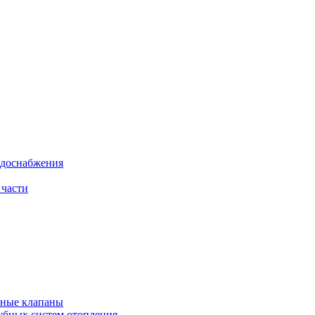
одоснабжения
 части
рные клапаны
убных систем отопления