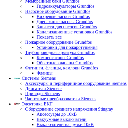
Мембранные баки Grundfos
Гидроаккумуляторы Grundfos
Насосное оборудование Grundfos
Вихревые насосы Grundfos
Дренажные насосы Grundfos
Запчасти для насосов Grundfos
Канализационные установки Grundfos
Показать все
Пожарное оборудование Grundfos
Установки для пожаротушения
Трубопроводная арматура Grundfos
Компенсаторы Grundfos
Обратные клапаны Grundfos
Фитинги, фланцы, камлоки Grundfos
Фланцы
Системы Siemens
Аксессуары и периферийное оборудование Siemens
Двигатели Siemens
Приводы Siemens
Частотные преобразователи Siemens
Электрика EKF
Оборудование среднего напряжения Stingray
Аксессуары до 10кВ
Вакуумные выключатели
Выключатели нагрузки 10кВ