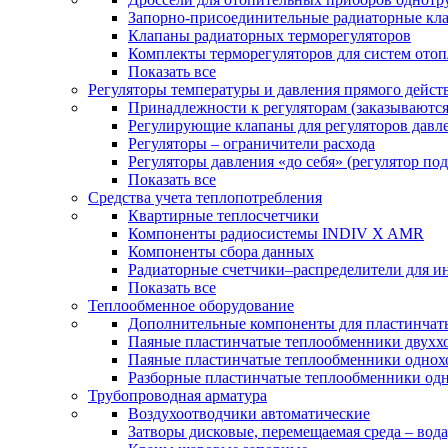
Запорно-присоединительные радиаторные кл
Клапаны радиаторных терморегуляторов
Комплекты терморегуляторов для систем ото
Показать все
Регуляторы температуры и давления прямого дейст
Принадлежности к регуляторам (заказываютс
Регулирующие клапаны для регуляторов давле
Регуляторы – ограничители расхода
Регуляторы давления «до себя» (регулятор по
Показать все
Средства учета теплопотребления
Квартирные теплосчетчики
Компоненты радиосистемы INDIV X AMR
Компоненты сбора данных
Радиаторные счетчики–распределители для и
Показать все
Теплообменное оборудование
Дополнительные компоненты для пластинчат
Паяные пластинчатые теплообменники двухх
Паяные пластинчатые теплообменники одно
Разборные пластинчатые теплообменники од
Трубопроводная арматура
Воздухоотводчики автоматические
Затворы дисковые, перемещаемая среда – вода