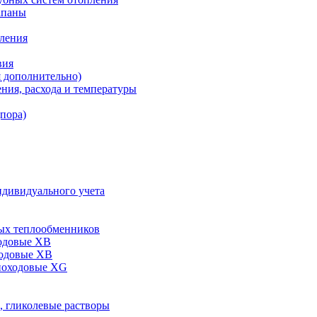
апаны
пления
вия
я дополнительно)
ния, расхода и температуры
дпора)
ндивидуального учета
ых теплообменников
одовые XB
ходовые ХВ
ноходовые ХG
, гликолевые растворы