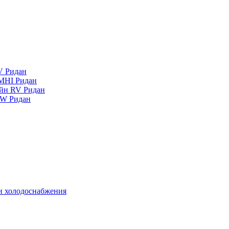
V Ридан
MHI Ридан
айн RV Ридан
RW Ридан
 и холодоснабжения