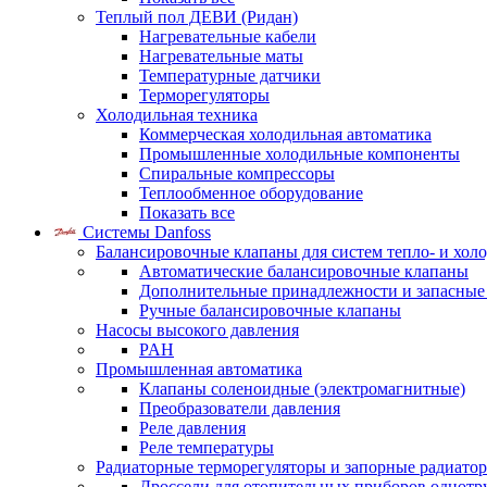
Теплый пол ДЕВИ (Ридан)
Нагревательные кабели
Нагревательные маты
Температурные датчики
Терморегуляторы
Холодильная техника
Коммерческая холодильная автоматика
Промышленные холодильные компоненты
Спиральные компрессоры
Теплообменное оборудование
Показать все
Системы Danfoss
Балансировочные клапаны для систем тепло- и хол
Автоматические балансировочные клапаны
Дополнительные принадлежности и запасные
Ручные балансировочные клапаны
Насосы высокого давления
PAH
Промышленная автоматика
Клапаны соленоидные (электромагнитные)
Преобразователи давления
Реле давления
Реле температуры
Радиаторные терморегуляторы и запорные радиато
Дроссели для отопительных приборов однотр