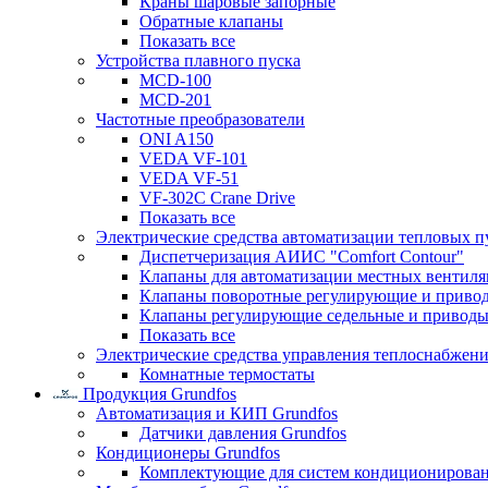
Краны шаровые запорные
Обратные клапаны
Показать все
Устройства плавного пуска
MCD-100
MCD-201
Частотные преобразователи
ONI A150
VEDA VF-101
VEDA VF-51
VF-302C Crane Drive
Показать все
Электрические средства автоматизации тепловых п
Диспетчеризация АИИС "Comfort Contour"
Клапаны для автоматизации местных вентил
Клапаны поворотные регулирующие и приво
Клапаны регулирующие седельные и приводы
Показать все
Электрические средства управления теплоснабжен
Комнатные термостаты
Продукция Grundfos
Автоматизация и КИП Grundfos
Датчики давления Grundfos
Кондиционеры Grundfos
Комплектующие для систем кондиционирова