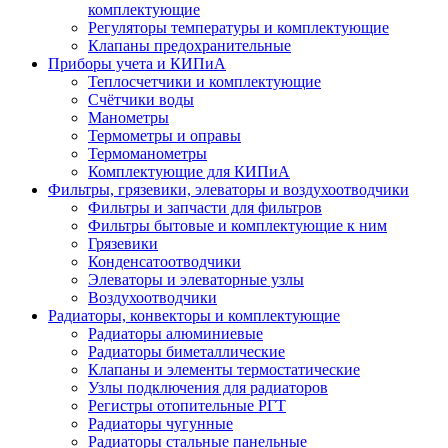
комплектующие
Регуляторы температуры и комплектующие
Клапаны предохранительные
Приборы учета и КИПиА
Теплосчетчики и комплектующие
Счётчики воды
Манометры
Термометры и оправы
Термоманометры
Комплектующие для КИПиА
Фильтры, грязевики, элеваторы и воздухоотводчики
Фильтры и запчасти для фильтров
Фильтры бытовые и комплектующие к ним
Грязевики
Конденсатоотводчики
Элеваторы и элеваторные узлы
Воздухоотводчики
Радиаторы, конвекторы и комплектующие
Радиаторы алюминиевые
Радиаторы биметаллические
Клапаны и элементы термостатические
Узлы подключения для радиаторов
Регистры отопительные РГТ
Радиаторы чугунные
Радиаторы стальные панельные