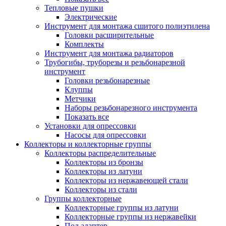
Тепловые пушки
Электрические
Инструмент для монтажа сшитого полиэтилена
Головки расширительные
Комплекты
Инструмент для монтажа радиаторов
Трубогибы, труборезы и резьбонарезной
инструмент
Головки резьбонарезные
Клуппы
Метчики
Наборы резьбонарезного инструмента
Показать все
Установки для опрессовки
Насосы для опрессовки
Коллекторы и коллекторные группы
Коллекторы распределительные
Коллекторы из бронзы
Коллекторы из латуни
Коллекторы из нержавеющей стали
Коллекторы из стали
Группы коллекторные
Коллекторные группы из латуни
Коллекторные группы из нержавейки
Под адаптер