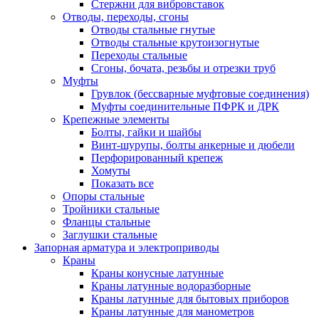
Стержни для вибровставок
Отводы, переходы, сгоны
Отводы стальные гнутые
Отводы стальные крутоизогнутые
Переходы стальные
Сгоны, бочата, резьбы и отрезки труб
Муфты
Грувлок (бессварные муфтовые соединения)
Муфты соединительные ПФРК и ДРК
Крепежные элементы
Болты, гайки и шайбы
Винт-шурупы, болты анкерные и дюбели
Перфорированный крепеж
Хомуты
Показать все
Опоры стальные
Тройники стальные
Фланцы стальные
Заглушки стальные
Запорная арматура и электроприводы
Краны
Краны конусные латунные
Краны латунные водоразборные
Краны латунные для бытовых приборов
Краны латунные для манометров