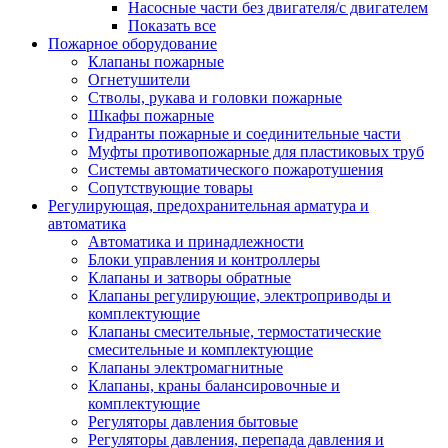
Насосные части без двигателя/с двигателем
Показать все
Пожарное оборудование
Клапаны пожарные
Огнетушители
Стволы, рукава и головки пожарные
Шкафы пожарные
Гидранты пожарные и соединительные части
Муфты противопожарные для пластиковых труб
Системы автоматического пожаротушения
Сопутствующие товары
Регулирующая, предохранительная арматура и
автоматика
Автоматика и принадлежности
Блоки управления и контроллеры
Клапаны и затворы обратные
Клапаны регулирующие, электроприводы и
комплектующие
Клапаны смесительные, термостатические
смесительные и комплектующие
Клапаны электромагнитные
Клапаны, краны балансировочные и
комплектующие
Регуляторы давления бытовые
Регуляторы давления, перепада давления и