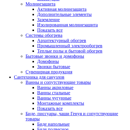
Молниезащита
Активная молниезащита
Дополнительные элементы
Заземление
Изолированная молниезащита
Показать все
Системы обогрева
Архитектурный обогрев
Промышленный электрообогрев
Теплые полы и бытовой обогрев
Бытовые звонки и домофоны
Домофоны
Звонки бытовые
Сувенирная продукция
Сантехника для санузлов
Ванны и сопутствующие товары
Ванны акриловые
Ванны стальные
Ванны чугунные
Монтажные комплекты
Показать все
Биде, писсуары, чаши Генуя и сопутствующие
товары
Биде напольные
Биде подвесное