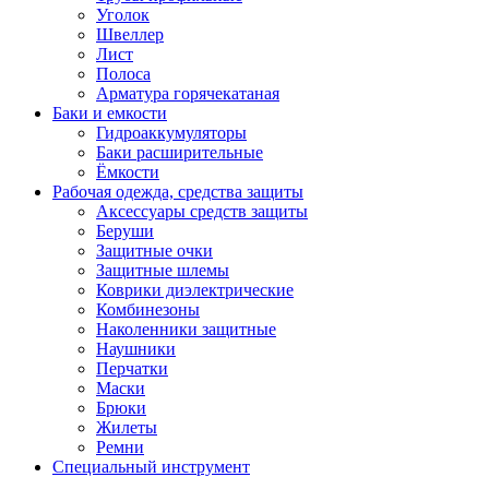
Уголок
Швеллер
Лист
Полоса
Арматура горячекатаная
Баки и емкости
Гидроаккумуляторы
Баки расширительные
Ёмкости
Рабочая одежда, средства защиты
Аксессуары средств защиты
Беруши
Защитные очки
Защитные шлемы
Коврики диэлектрические
Комбинезоны
Наколенники защитные
Наушники
Перчатки
Маски
Брюки
Жилеты
Ремни
Специальный инструмент