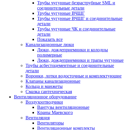
Трубы чугунные безраструбные SML и
соединительные детали
Трубы чугунные ВЧШГ
Трубы чугунные ВЧШГ и соединительные
детали
Трубы чугунные ЧК и соединительные
детали
Показать все
Канализационные люки
Люки, дождеприемники и колодцы
полимерные
Люки, дождеприемники и трапы чугунные
Трубы асбестоцементные и соединительные
детали
Воронки, лотки водосточные и комплектующие
Клапаны канализационные
Кольца и манжеты
Смазка сантехническая
Вентиляционное оборудование
Воздухоотводчики
Вантузы вентиляционные
Краны Маевского
Вентиляция
Вентиляторы
Вентиляционные комплекты