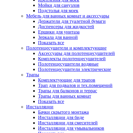
Мойки для санузлов
Подстолья для моек
Мебель для ванных комнат и аксессуары
Держатели для туалетной бумаги
Диспенсеры для жидкостей
Ершики для унитаза
Зеркала для ванной
Показать все
Полотенцесушители и комплектующие
Аксессуары для полотенцесушителей
Комплекты полотенцесушителей
Полотенцесушители водяные
Полотенцесушители электрические
Трапы
Комплектующие для трапов
Трап для подвалов и тех.помещений
Трапы для балконов и террас
Трапы для ванных комнат
Показать все
Инсталляции
Бачки скрытого монтажа
Инсталляции для биде
Инсталляции для смесителей
Инсталляции для умывальников