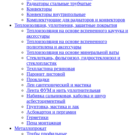
Радиаторы стальные трубчатые
Конвекторы
Конвекторы внутрипольные
Комплектующие для радиаторов и конвекторов
Теплоизоляция, уплотнения, защитные покрытия
Теплоизоляция на основе вспененного каучука и
аксессуары
Теплоизоляция на основе вспененного
полиэтилена и аксессуары
Теплоизоляция на основе минеральной ваты
Стеклоткань, фольгоизол, гидростеклоизол и
стеклопластик
Техпластина резиновая
Паронит листовой
Прокладки
Лен сантехнический и мастика
Лента ФУМ и нить уплотнительная
Набивка сальниковая, каболка и шнур
асбестоцементный
Грунтовка, мастика и лак
Асбокартон и пергамин
Герметики
Пена монтажная
Металлопрокат
Трубы профильные