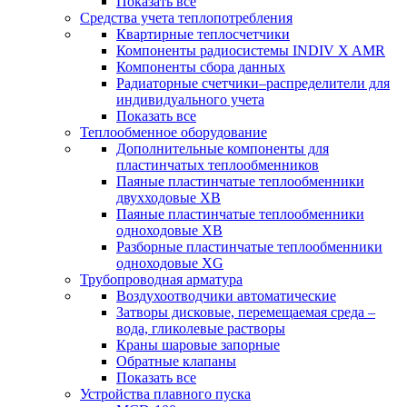
Показать все
Средства учета теплопотребления
Квартирные теплосчетчики
Компоненты радиосистемы INDIV X AMR
Компоненты сбора данных
Радиаторные счетчики–распределители для
индивидуального учета
Показать все
Теплообменное оборудование
Дополнительные компоненты для
пластинчатых теплообменников
Паяные пластинчатые теплообменники
двухходовые XB
Паяные пластинчатые теплообменники
одноходовые ХВ
Разборные пластинчатые теплообменники
одноходовые ХG
Трубопроводная арматура
Воздухоотводчики автоматические
Затворы дисковые, перемещаемая среда –
вода, гликолевые растворы
Краны шаровые запорные
Обратные клапаны
Показать все
Устройства плавного пуска