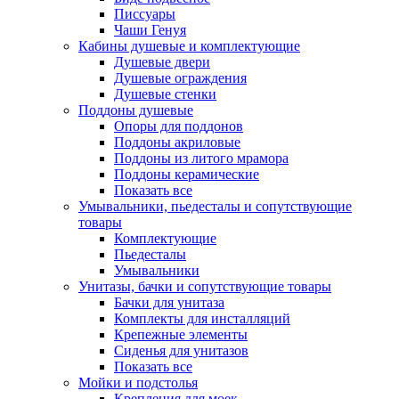
Писсуары
Чаши Генуя
Кабины душевые и комплектующие
Душевые двери
Душевые ограждения
Душевые стенки
Поддоны душевые
Опоры для поддонов
Поддоны акриловые
Поддоны из литого мрамора
Поддоны керамические
Показать все
Умывальники, пьедесталы и сопутствующие
товары
Комплектующие
Пьедесталы
Умывальники
Унитазы, бачки и сопутствующие товары
Бачки для унитаза
Комплекты для инсталляций
Крепежные элементы
Сиденья для унитазов
Показать все
Мойки и подстолья
Крепления для моек