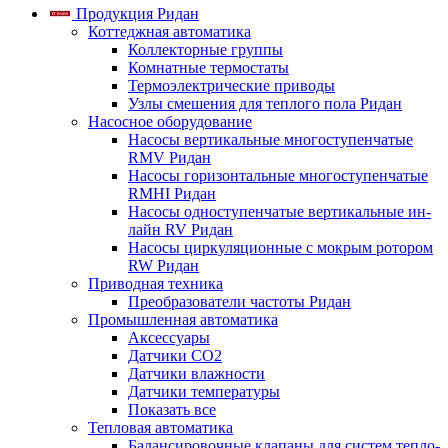
Продукция Ридан
Коттеджная автоматика
Коллекторные группы
Комнатные термостаты
Термоэлектрические приводы
Узлы смешения для теплого пола Ридан
Насосное оборудование
Насосы вертикальные многоступенчатые
RMV Ридан
Насосы горизонтальные многоступенчатые
RMHI Ридан
Насосы одноступенчатые вертикальные ин-
лайн RV Ридан
Насосы циркуляционные с мокрым ротором
RW Ридан
Приводная техника
Преобразователи частоты Ридан
Промышленная автоматика
Аксессуары
Датчики CO2
Датчики влажности
Датчики температуры
Показать все
Тепловая автоматика
Балансировочные клапаны для систем тепло-