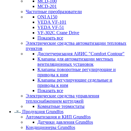
MCD-100
MCD-201
Частотные преобразователи
ONI A150
VEDA VF-101
VEDA VF-51
VF-302C Crane Drive
Показать все
Электрические средства автоматизации тепловых
пунктов
Диспетчеризация АИИС "Comfort Contour"
Клапаны для автоматизации местных
вентиляционных установок
Клапаны поворотные регулирующие и
приводы к ним
Клапаны регулирующие седельные и
приводы к ним
Показать все
Электрические средства управления
теплоснабжением коттеджей
Комнатные термостаты
Продукция Grundfos
Автоматизация и КИП Grundfos
Датчики давления Grundfos
Кондиционеры Grundfos