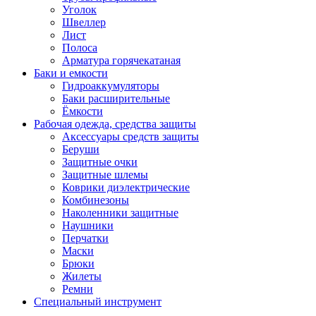
Уголок
Швеллер
Лист
Полоса
Арматура горячекатаная
Баки и емкости
Гидроаккумуляторы
Баки расширительные
Ёмкости
Рабочая одежда, средства защиты
Аксессуары средств защиты
Беруши
Защитные очки
Защитные шлемы
Коврики диэлектрические
Комбинезоны
Наколенники защитные
Наушники
Перчатки
Маски
Брюки
Жилеты
Ремни
Специальный инструмент