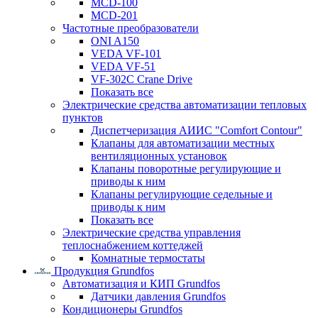
MCD-100
MCD-201
Частотные преобразователи
ONI A150
VEDA VF-101
VEDA VF-51
VF-302C Crane Drive
Показать все
Электрические средства автоматизации тепловых
пунктов
Диспетчеризация АИИС "Comfort Contour"
Клапаны для автоматизации местных
вентиляционных установок
Клапаны поворотные регулирующие и
приводы к ним
Клапаны регулирующие седельные и
приводы к ним
Показать все
Электрические средства управления
теплоснабжением коттеджей
Комнатные термостаты
Продукция Grundfos
Автоматизация и КИП Grundfos
Датчики давления Grundfos
Кондиционеры Grundfos