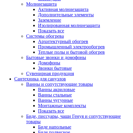
Молниезащита
Активная молниезащита
Дополнительные элементы
Заземление
Изолированная молниезащита
Показать все
Системы обогрева
Архитектурный обогрев
Промышленный электрообогрев
Теплые полы и бытовой обогрев
Бытовые звонки и домофоны
Домофоны
Звонки бытовые
Сувенирная продукция
Сантехника для санузлов
Ванны и сопутствующие товары
Ванны акриловые
Ванны стальные
Ванны чугунные
Монтажные комплекты
Показать все
Биде, писсуары, чаши Генуя и сопутствующие
товары
Биде напольные
Биде подвесное