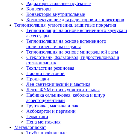
Радиаторы стальные трубчатые
Конвекторы
Конвекторы внутрипольные
Комплектующие для радиаторов и конвекторов
Теплоизоляция, уплотнения, защитные покрытия
Теплоизоляция на основе вспененного каучука и
аксессуары
Теплоизоляция на основе вспененного
полиэтилена и аксессуары
Теплоизоляция на основе минеральной ваты
Стеклоткань, фольгоизол, гидростеклоизол и
стеклопластик
Техпластина резиновая
Паронит листовой
Прокладки
Лен сантехнический и мастика
Лента ФУМ и нить уплотнительная
Набивка сальниковая, каболка и шнур
асбестоцементный
Грунтовка, мастика и лак
Асбокартон и пергамин
Герметики
Пена монтажная
Металлопрокат
Трубы профильные