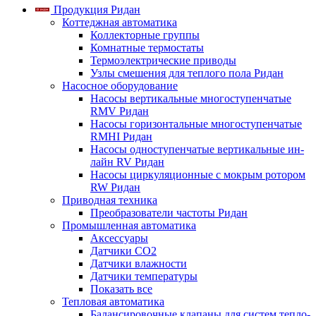
Продукция Ридан
Коттеджная автоматика
Коллекторные группы
Комнатные термостаты
Термоэлектрические приводы
Узлы смешения для теплого пола Ридан
Насосное оборудование
Насосы вертикальные многоступенчатые
RMV Ридан
Насосы горизонтальные многоступенчатые
RMHI Ридан
Насосы одноступенчатые вертикальные ин-
лайн RV Ридан
Насосы циркуляционные с мокрым ротором
RW Ридан
Приводная техника
Преобразователи частоты Ридан
Промышленная автоматика
Аксессуары
Датчики CO2
Датчики влажности
Датчики температуры
Показать все
Тепловая автоматика
Балансировочные клапаны для систем тепло-