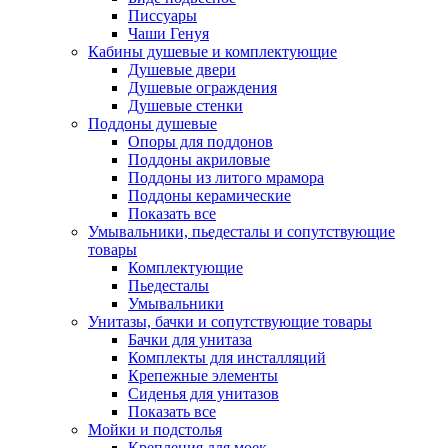
Писсуары
Чаши Генуя
Кабины душевые и комплектующие
Душевые двери
Душевые ограждения
Душевые стенки
Поддоны душевые
Опоры для поддонов
Поддоны акриловые
Поддоны из литого мрамора
Поддоны керамические
Показать все
Умывальники, пьедесталы и сопутствующие
товары
Комплектующие
Пьедесталы
Умывальники
Унитазы, бачки и сопутствующие товары
Бачки для унитаза
Комплекты для инсталляций
Крепежные элементы
Сиденья для унитазов
Показать все
Мойки и подстолья
Крепления для моек