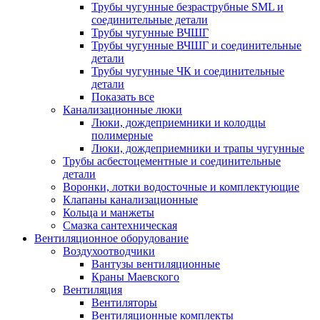
Трубы чугунные безраструбные SML и
соединительные детали
Трубы чугунные ВЧШГ
Трубы чугунные ВЧШГ и соединительные
детали
Трубы чугунные ЧК и соединительные
детали
Показать все
Канализационные люки
Люки, дождеприемники и колодцы
полимерные
Люки, дождеприемники и трапы чугунные
Трубы асбестоцементные и соединительные
детали
Воронки, лотки водосточные и комплектующие
Клапаны канализационные
Кольца и манжеты
Смазка сантехническая
Вентиляционное оборудование
Воздухоотводчики
Вантузы вентиляционные
Краны Маевского
Вентиляция
Вентиляторы
Вентиляционные комплекты