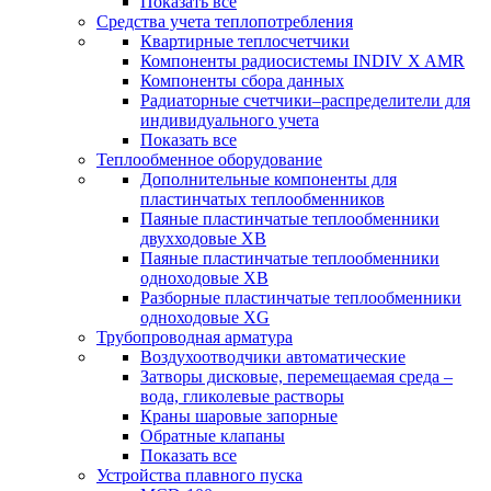
Показать все
Средства учета теплопотребления
Квартирные теплосчетчики
Компоненты радиосистемы INDIV X AMR
Компоненты сбора данных
Радиаторные счетчики–распределители для
индивидуального учета
Показать все
Теплообменное оборудование
Дополнительные компоненты для
пластинчатых теплообменников
Паяные пластинчатые теплообменники
двухходовые XB
Паяные пластинчатые теплообменники
одноходовые ХВ
Разборные пластинчатые теплообменники
одноходовые ХG
Трубопроводная арматура
Воздухоотводчики автоматические
Затворы дисковые, перемещаемая среда –
вода, гликолевые растворы
Краны шаровые запорные
Обратные клапаны
Показать все
Устройства плавного пуска