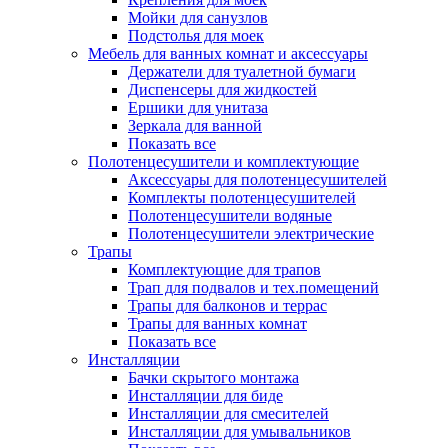
Мойки для санузлов
Подстолья для моек
Мебель для ванных комнат и аксессуары
Держатели для туалетной бумаги
Диспенсеры для жидкостей
Ершики для унитаза
Зеркала для ванной
Показать все
Полотенцесушители и комплектующие
Аксессуары для полотенцесушителей
Комплекты полотенцесушителей
Полотенцесушители водяные
Полотенцесушители электрические
Трапы
Комплектующие для трапов
Трап для подвалов и тех.помещений
Трапы для балконов и террас
Трапы для ванных комнат
Показать все
Инсталляции
Бачки скрытого монтажа
Инсталляции для биде
Инсталляции для смесителей
Инсталляции для умывальников