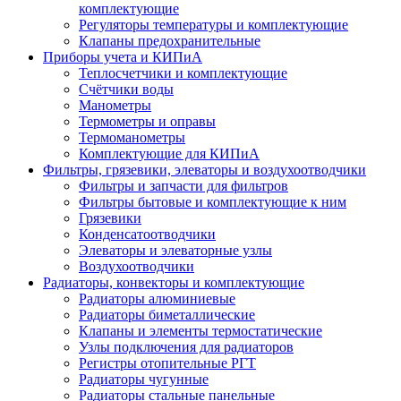
комплектующие
Регуляторы температуры и комплектующие
Клапаны предохранительные
Приборы учета и КИПиА
Теплосчетчики и комплектующие
Счётчики воды
Манометры
Термометры и оправы
Термоманометры
Комплектующие для КИПиА
Фильтры, грязевики, элеваторы и воздухоотводчики
Фильтры и запчасти для фильтров
Фильтры бытовые и комплектующие к ним
Грязевики
Конденсатоотводчики
Элеваторы и элеваторные узлы
Воздухоотводчики
Радиаторы, конвекторы и комплектующие
Радиаторы алюминиевые
Радиаторы биметаллические
Клапаны и элементы термостатические
Узлы подключения для радиаторов
Регистры отопительные РГТ
Радиаторы чугунные
Радиаторы стальные панельные