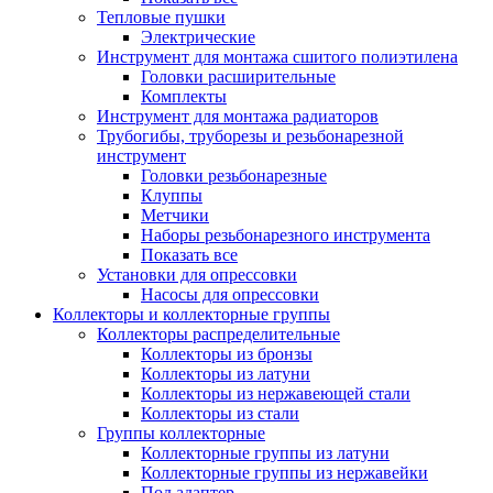
Тепловые пушки
Электрические
Инструмент для монтажа сшитого полиэтилена
Головки расширительные
Комплекты
Инструмент для монтажа радиаторов
Трубогибы, труборезы и резьбонарезной
инструмент
Головки резьбонарезные
Клуппы
Метчики
Наборы резьбонарезного инструмента
Показать все
Установки для опрессовки
Насосы для опрессовки
Коллекторы и коллекторные группы
Коллекторы распределительные
Коллекторы из бронзы
Коллекторы из латуни
Коллекторы из нержавеющей стали
Коллекторы из стали
Группы коллекторные
Коллекторные группы из латуни
Коллекторные группы из нержавейки
Под адаптер