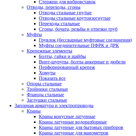
Стержни для вибровставок
Отводы, переходы, сгоны
Отводы стальные гнутые
Отводы стальные крутоизогнутые
Переходы стальные
Сгоны, бочата, резьбы и отрезки труб
Муфты
Грувлок (бессварные муфтовые соединения)
Муфты соединительные ПФРК и ДРК
Крепежные элементы
Болты, гайки и шайбы
Винт-шурупы, болты анкерные и дюбели
Перфорированный крепеж
Хомуты
Показать все
Опоры стальные
Тройники стальные
Фланцы стальные
Заглушки стальные
Запорная арматура и электроприводы
Краны
Краны конусные латунные
Краны латунные водоразборные
Краны латунные для бытовых приборов
Краны латунные для манометров