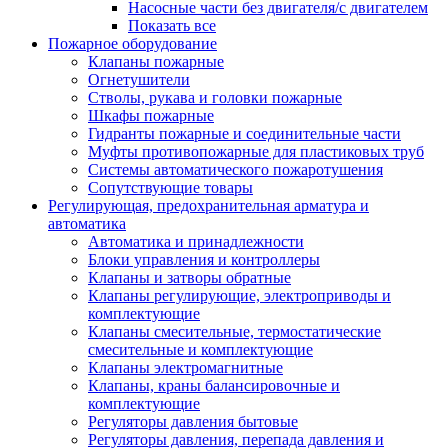
Насосные части без двигателя/с двигателем
Показать все
Пожарное оборудование
Клапаны пожарные
Огнетушители
Стволы, рукава и головки пожарные
Шкафы пожарные
Гидранты пожарные и соединительные части
Муфты противопожарные для пластиковых труб
Системы автоматического пожаротушения
Сопутствующие товары
Регулирующая, предохранительная арматура и
автоматика
Автоматика и принадлежности
Блоки управления и контроллеры
Клапаны и затворы обратные
Клапаны регулирующие, электроприводы и
комплектующие
Клапаны смесительные, термостатические
смесительные и комплектующие
Клапаны электромагнитные
Клапаны, краны балансировочные и
комплектующие
Регуляторы давления бытовые
Регуляторы давления, перепада давления и