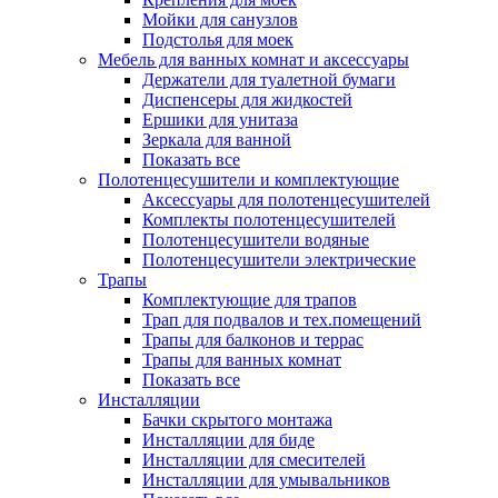
Мойки для санузлов
Подстолья для моек
Мебель для ванных комнат и аксессуары
Держатели для туалетной бумаги
Диспенсеры для жидкостей
Ершики для унитаза
Зеркала для ванной
Показать все
Полотенцесушители и комплектующие
Аксессуары для полотенцесушителей
Комплекты полотенцесушителей
Полотенцесушители водяные
Полотенцесушители электрические
Трапы
Комплектующие для трапов
Трап для подвалов и тех.помещений
Трапы для балконов и террас
Трапы для ванных комнат
Показать все
Инсталляции
Бачки скрытого монтажа
Инсталляции для биде
Инсталляции для смесителей
Инсталляции для умывальников