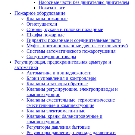
Насосные части без двигателя/с двигателем
Показать все
Пожарное оборудование
Клапаны пожарные
Огнетушители
Стволы, рукава и головки пожарные
Шкафы пожарные
Гидранты пожарные и соединительные части
Муфты противопожарные для пластиковых труб
Системы автоматического пожаротушения
Сопутствующие товары
Регулирующая, предохранительная арматура и
автоматика
Автоматика и принадлежности
Блоки управления и контроллеры
Клапаны и затворы обратные
Клапаны регулирующие, электроприводы и
комплектующие
Клапаны смесительные, термостатические
смесительные и комплектующие
Клапаны электромагнитные
Клапаны, краны балансировочные и
комплектующие
Регуляторы давления бытовые
Регуляторы давления, перепада давления и