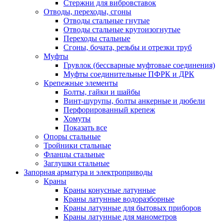
Стержни для вибровставок
Отводы, переходы, сгоны
Отводы стальные гнутые
Отводы стальные крутоизогнутые
Переходы стальные
Сгоны, бочата, резьбы и отрезки труб
Муфты
Грувлок (бессварные муфтовые соединения)
Муфты соединительные ПФРК и ДРК
Крепежные элементы
Болты, гайки и шайбы
Винт-шурупы, болты анкерные и дюбели
Перфорированный крепеж
Хомуты
Показать все
Опоры стальные
Тройники стальные
Фланцы стальные
Заглушки стальные
Запорная арматура и электроприводы
Краны
Краны конусные латунные
Краны латунные водоразборные
Краны латунные для бытовых приборов
Краны латунные для манометров