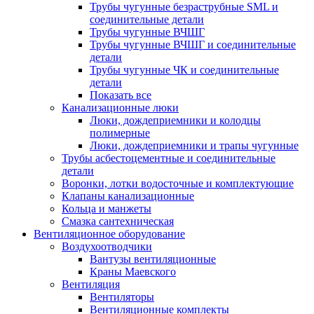
Трубы чугунные безраструбные SML и
соединительные детали
Трубы чугунные ВЧШГ
Трубы чугунные ВЧШГ и соединительные
детали
Трубы чугунные ЧК и соединительные
детали
Показать все
Канализационные люки
Люки, дождеприемники и колодцы
полимерные
Люки, дождеприемники и трапы чугунные
Трубы асбестоцементные и соединительные
детали
Воронки, лотки водосточные и комплектующие
Клапаны канализационные
Кольца и манжеты
Смазка сантехническая
Вентиляционное оборудование
Воздухоотводчики
Вантузы вентиляционные
Краны Маевского
Вентиляция
Вентиляторы
Вентиляционные комплекты