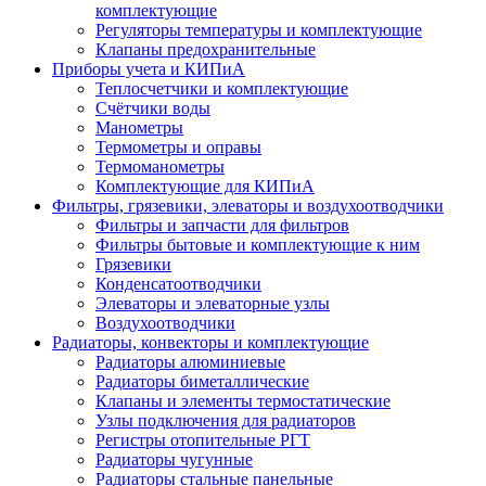
комплектующие
Регуляторы температуры и комплектующие
Клапаны предохранительные
Приборы учета и КИПиА
Теплосчетчики и комплектующие
Счётчики воды
Манометры
Термометры и оправы
Термоманометры
Комплектующие для КИПиА
Фильтры, грязевики, элеваторы и воздухоотводчики
Фильтры и запчасти для фильтров
Фильтры бытовые и комплектующие к ним
Грязевики
Конденсатоотводчики
Элеваторы и элеваторные узлы
Воздухоотводчики
Радиаторы, конвекторы и комплектующие
Радиаторы алюминиевые
Радиаторы биметаллические
Клапаны и элементы термостатические
Узлы подключения для радиаторов
Регистры отопительные РГТ
Радиаторы чугунные
Радиаторы стальные панельные