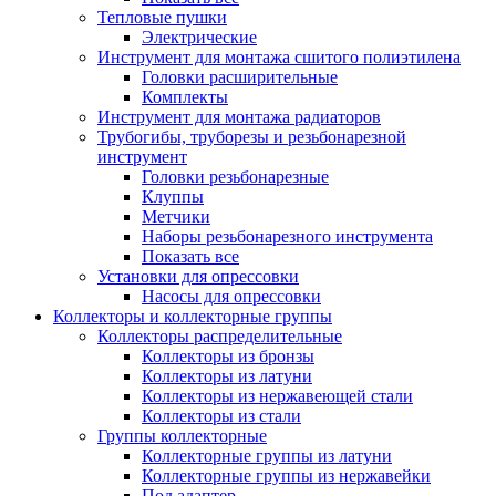
Тепловые пушки
Электрические
Инструмент для монтажа сшитого полиэтилена
Головки расширительные
Комплекты
Инструмент для монтажа радиаторов
Трубогибы, труборезы и резьбонарезной
инструмент
Головки резьбонарезные
Клуппы
Метчики
Наборы резьбонарезного инструмента
Показать все
Установки для опрессовки
Насосы для опрессовки
Коллекторы и коллекторные группы
Коллекторы распределительные
Коллекторы из бронзы
Коллекторы из латуни
Коллекторы из нержавеющей стали
Коллекторы из стали
Группы коллекторные
Коллекторные группы из латуни
Коллекторные группы из нержавейки
Под адаптер