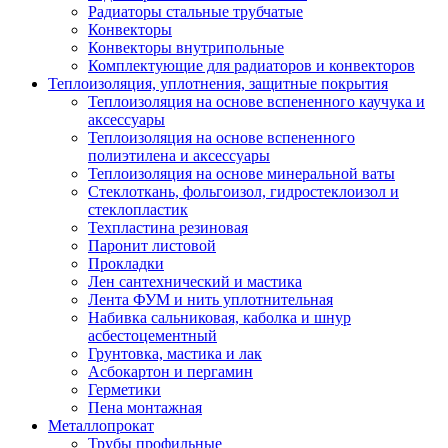
Радиаторы стальные трубчатые
Конвекторы
Конвекторы внутрипольные
Комплектующие для радиаторов и конвекторов
Теплоизоляция, уплотнения, защитные покрытия
Теплоизоляция на основе вспененного каучука и
аксессуары
Теплоизоляция на основе вспененного
полиэтилена и аксессуары
Теплоизоляция на основе минеральной ваты
Стеклоткань, фольгоизол, гидростеклоизол и
стеклопластик
Техпластина резиновая
Паронит листовой
Прокладки
Лен сантехнический и мастика
Лента ФУМ и нить уплотнительная
Набивка сальниковая, каболка и шнур
асбестоцементный
Грунтовка, мастика и лак
Асбокартон и пергамин
Герметики
Пена монтажная
Металлопрокат
Трубы профильные