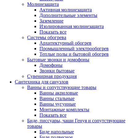
Молниезащита
Активная молниезащита
Дополнительные элементы
Заземление
Изолированная молниезащита
Показать все
Системы обогрева
Архитектурный обогрев
Промышленный электрообогрев
Теплые полы и бытовой обогрев
Бытовые звонки и домофоны
Домофоны
Звонки бытовые
Сувенирная продукция
Сантехника для санузлов
Ванны и сопутствующие товары
Ванны акриловые
Ванны стальные
Ванны чугунные
Монтажные комплекты
Показать все
Биде, писсуары, чаши Генуя и сопутствующие
товары
Биде напольные
Биде подвесное