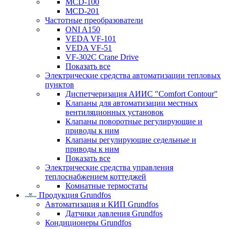
MCD-100
MCD-201
Частотные преобразователи
ONI A150
VEDA VF-101
VEDA VF-51
VF-302C Crane Drive
Показать все
Электрические средства автоматизации тепловых
пунктов
Диспетчеризация АИИС "Comfort Contour"
Клапаны для автоматизации местных
вентиляционных установок
Клапаны поворотные регулирующие и
приводы к ним
Клапаны регулирующие седельные и
приводы к ним
Показать все
Электрические средства управления
теплоснабжением коттеджей
Комнатные термостаты
Продукция Grundfos
Автоматизация и КИП Grundfos
Датчики давления Grundfos
Кондиционеры Grundfos