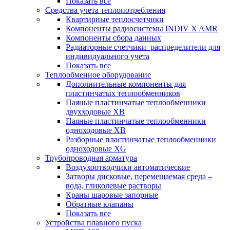
Показать все
Средства учета теплопотребления
Квартирные теплосчетчики
Компоненты радиосистемы INDIV X AMR
Компоненты сбора данных
Радиаторные счетчики–распределители для
индивидуального учета
Показать все
Теплообменное оборудование
Дополнительные компоненты для
пластинчатых теплообменников
Паяные пластинчатые теплообменники
двухходовые XB
Паяные пластинчатые теплообменники
одноходовые ХВ
Разборные пластинчатые теплообменники
одноходовые ХG
Трубопроводная арматура
Воздухоотводчики автоматические
Затворы дисковые, перемещаемая среда –
вода, гликолевые растворы
Краны шаровые запорные
Обратные клапаны
Показать все
Устройства плавного пуска