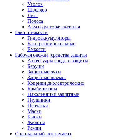
Уголок
Швеллер
Лист
Полоса
Арматура горячекатаная
Баки и емкости
Гидроаккумуляторы
Баки расширительные
Ёмкости
Рабочая одежда, средства защиты
Аксессуары средств защиты
Беруши
Защитные очки
Защитные шлемы
Коврики диэлектрические
Комбинезоны
Наколенники защитные
Наушники
Перчатки
Маски
Брюки
Жилеты
Ремни
Специальный инструмент