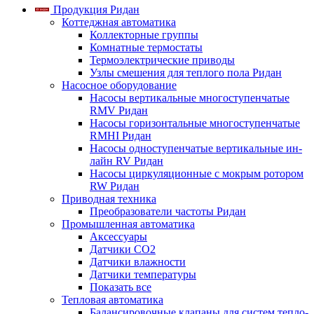
Продукция Ридан
Коттеджная автоматика
Коллекторные группы
Комнатные термостаты
Термоэлектрические приводы
Узлы смешения для теплого пола Ридан
Насосное оборудование
Насосы вертикальные многоступенчатые
RMV Ридан
Насосы горизонтальные многоступенчатые
RMHI Ридан
Насосы одноступенчатые вертикальные ин-
лайн RV Ридан
Насосы циркуляционные с мокрым ротором
RW Ридан
Приводная техника
Преобразователи частоты Ридан
Промышленная автоматика
Аксессуары
Датчики CO2
Датчики влажности
Датчики температуры
Показать все
Тепловая автоматика
Балансировочные клапаны для систем тепло-