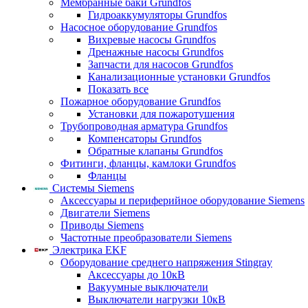
Мембранные баки Grundfos
Гидроаккумуляторы Grundfos
Насосное оборудование Grundfos
Вихревые насосы Grundfos
Дренажные насосы Grundfos
Запчасти для насосов Grundfos
Канализационные установки Grundfos
Показать все
Пожарное оборудование Grundfos
Установки для пожаротушения
Трубопроводная арматура Grundfos
Компенсаторы Grundfos
Обратные клапаны Grundfos
Фитинги, фланцы, камлоки Grundfos
Фланцы
Системы Siemens
Аксессуары и периферийное оборудование Siemens
Двигатели Siemens
Приводы Siemens
Частотные преобразователи Siemens
Электрика EKF
Оборудование среднего напряжения Stingray
Аксессуары до 10кВ
Вакуумные выключатели
Выключатели нагрузки 10кВ