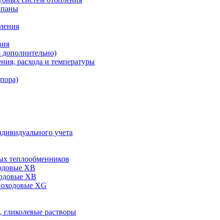
апаны
пления
вия
я дополнительно)
ния, расхода и температуры
дпора)
ндивидуального учета
ых теплообменников
одовые XB
ходовые ХВ
ноходовые ХG
, гликолевые растворы