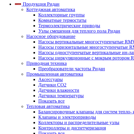
Продукция Ридан
Коттеджная автоматика
Коллекторные группы
Комнатные термостаты
Термоэлектрические приводы
Узлы смешения для теплого пола Ридан
Насосное оборудование
Насосы вертикальные многоступенчатые RM
Насосы горизонтальные многоступенчатые R
Насосы одноступенчатые вертикальные ин-л
Насосы циркуляционные с мокрым ротором 
Приводная техника
Преобразователи частоты Ридан
Промышленная автоматика
Аксессуары
Датчики CO2
Датчики влажности
Датчики температуры
Показать все
Тепловая автоматика
Балансировочные клапаны для систем тепло-
Клапаны и электроприводы
Коллекторы и распределительные узлы
Контроллеры и диспетчеризация
Показать все