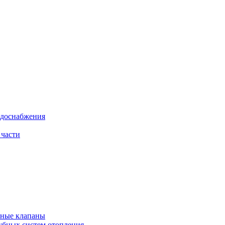
одоснабжения
 части
рные клапаны
убных систем отопления