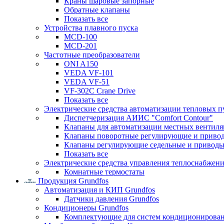
Краны шаровые запорные
Обратные клапаны
Показать все
Устройства плавного пуска
MCD-100
MCD-201
Частотные преобразователи
ONI A150
VEDA VF-101
VEDA VF-51
VF-302C Crane Drive
Показать все
Электрические средства автоматизации тепловых п
Диспетчеризация АИИС "Comfort Contour"
Клапаны для автоматизации местных вентил
Клапаны поворотные регулирующие и приво
Клапаны регулирующие седельные и приводы
Показать все
Электрические средства управления теплоснабжен
Комнатные термостаты
Продукция Grundfos
Автоматизация и КИП Grundfos
Датчики давления Grundfos
Кондиционеры Grundfos
Комплектующие для систем кондиционирова