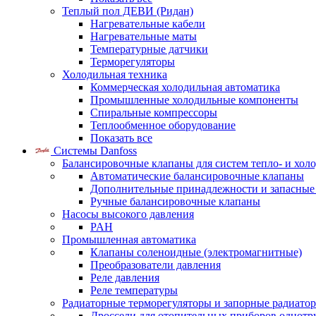
Теплый пол ДЕВИ (Ридан)
Нагревательные кабели
Нагревательные маты
Температурные датчики
Терморегуляторы
Холодильная техника
Коммерческая холодильная автоматика
Промышленные холодильные компоненты
Спиральные компрессоры
Теплообменное оборудование
Показать все
Системы Danfoss
Балансировочные клапаны для систем тепло- и хол
Автоматические балансировочные клапаны
Дополнительные принадлежности и запасные
Ручные балансировочные клапаны
Насосы высокого давления
PAH
Промышленная автоматика
Клапаны соленоидные (электромагнитные)
Преобразователи давления
Реле давления
Реле температуры
Радиаторные терморегуляторы и запорные радиато
Дроссели для отопительных приборов однотр