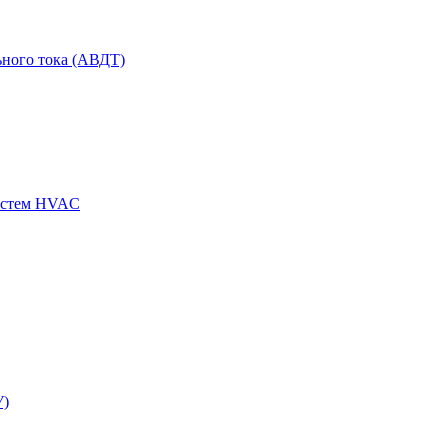
ного тока (АВДТ)
истем HVAC
У)