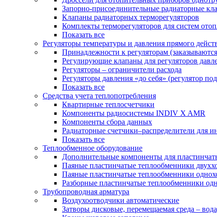
Запорно-присоединительные радиаторные кл
Клапаны радиаторных терморегуляторов
Комплекты терморегуляторов для систем ото
Показать все
Регуляторы температуры и давления прямого дейст
Принадлежности к регуляторам (заказываютс
Регулирующие клапаны для регуляторов давле
Регуляторы – ограничители расхода
Регуляторы давления «до себя» (регулятор по
Показать все
Средства учета теплопотребления
Квартирные теплосчетчики
Компоненты радиосистемы INDIV X AMR
Компоненты сбора данных
Радиаторные счетчики–распределители для и
Показать все
Теплообменное оборудование
Дополнительные компоненты для пластинчат
Паяные пластинчатые теплообменники двухх
Паяные пластинчатые теплообменники одно
Разборные пластинчатые теплообменники од
Трубопроводная арматура
Воздухоотводчики автоматические
Затворы дисковые, перемещаемая среда – вода