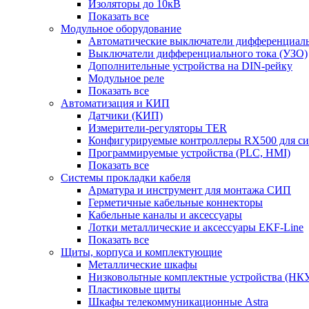
Изоляторы до 10кВ
Показать все
Модульное оборудование
Автоматические выключатели дифференциаль
Выключатели дифференциального тока (УЗО)
Дополнительные устройства на DIN-рейку
Модульное реле
Показать все
Автоматизация и КИП
Датчики (КИП)
Измерители-регуляторы TER
Конфигурируемые контроллеры RX500 для с
Программируемые устройства (PLC, HMI)
Показать все
Системы прокладки кабеля
Арматура и инструмент для монтажа СИП
Герметичные кабельные коннекторы
Кабельные каналы и аксессуары
Лотки металлические и аксессуары EKF-Line
Показать все
Щиты, корпуса и комплектующие
Металлические шкафы
Низковольтные комплектные устройства (НК
Пластиковые щиты
Шкафы телекоммуникационные Astra