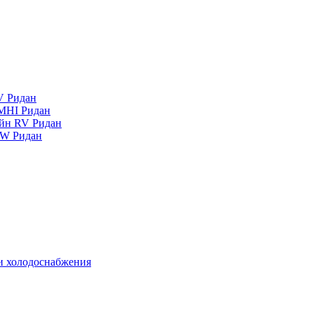
V Ридан
MHI Ридан
айн RV Ридан
RW Ридан
 и холодоснабжения