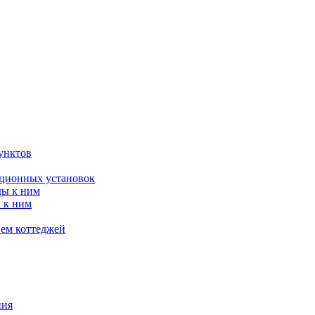
унктов
яционных установок
ды к ним
 к ним
ием коттеджей
ния