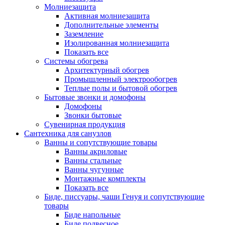
Молниезащита
Активная молниезащита
Дополнительные элементы
Заземление
Изолированная молниезащита
Показать все
Системы обогрева
Архитектурный обогрев
Промышленный электрообогрев
Теплые полы и бытовой обогрев
Бытовые звонки и домофоны
Домофоны
Звонки бытовые
Сувенирная продукция
Сантехника для санузлов
Ванны и сопутствующие товары
Ванны акриловые
Ванны стальные
Ванны чугунные
Монтажные комплекты
Показать все
Биде, писсуары, чаши Генуя и сопутствующие
товары
Биде напольные
Биде подвесное