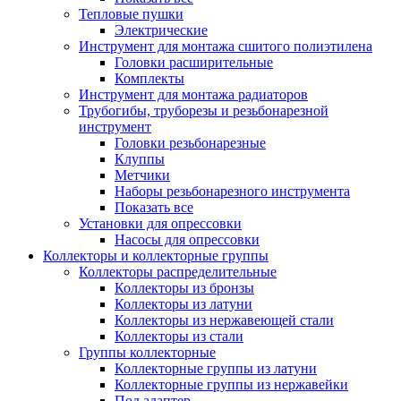
Тепловые пушки
Электрические
Инструмент для монтажа сшитого полиэтилена
Головки расширительные
Комплекты
Инструмент для монтажа радиаторов
Трубогибы, труборезы и резьбонарезной
инструмент
Головки резьбонарезные
Клуппы
Метчики
Наборы резьбонарезного инструмента
Показать все
Установки для опрессовки
Насосы для опрессовки
Коллекторы и коллекторные группы
Коллекторы распределительные
Коллекторы из бронзы
Коллекторы из латуни
Коллекторы из нержавеющей стали
Коллекторы из стали
Группы коллекторные
Коллекторные группы из латуни
Коллекторные группы из нержавейки
Под адаптер