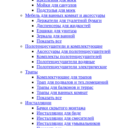
Мойки для санузлов
Подстолья для моек
Мебель для ванных комнат и аксессуары
Держатели для туалетной бумаги
Диспенсеры для жидкостей
Ершики для унитаза
Зеркала для ванной
Показать все
Полотенцесушители и комплектующие
Аксессуары для полотенцесушителей
Комплекты полотенцесушителей
Полотенцесушители водяные
Полотенцесушители электрические
Трапы
Комплектующие для трапов
Трап для подвалов и тех.помещений
Трапы для балконов и террас
Трапы для ванных комнат
Показать все
Инсталляции
Бачки скрытого монтажа
Инсталляции для биде
Инсталляции для смесителей
Инсталляции для умывальников