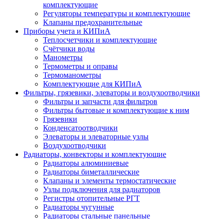
комплектующие
Регуляторы температуры и комплектующие
Клапаны предохранительные
Приборы учета и КИПиА
Теплосчетчики и комплектующие
Счётчики воды
Манометры
Термометры и оправы
Термоманометры
Комплектующие для КИПиА
Фильтры, грязевики, элеваторы и воздухоотводчики
Фильтры и запчасти для фильтров
Фильтры бытовые и комплектующие к ним
Грязевики
Конденсатоотводчики
Элеваторы и элеваторные узлы
Воздухоотводчики
Радиаторы, конвекторы и комплектующие
Радиаторы алюминиевые
Радиаторы биметаллические
Клапаны и элементы термостатические
Узлы подключения для радиаторов
Регистры отопительные РГТ
Радиаторы чугунные
Радиаторы стальные панельные