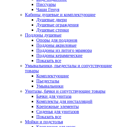
Писсуары
Чаши Генуя
Кабины душевые и комплектующие
Душевые двери
Душевые ограждения
Душевые стенки
Поддоны душевые
Опоры для поддонов
Поддоны акриловые
Поддоны из литого мрамора
Поддоны керамические
Показать все
Умывальники, пьедесталы и сопутствующие
товары
Комплектующие
Пьедесталы
Умывальники
Унитазы, бачки и сопутствующие товары
Бачки для унитаза
Комплекты для инсталляций
Крепежные элементы
Сиденья для унитазов
Показать все
Мойки и подстолья
Крепления для моек