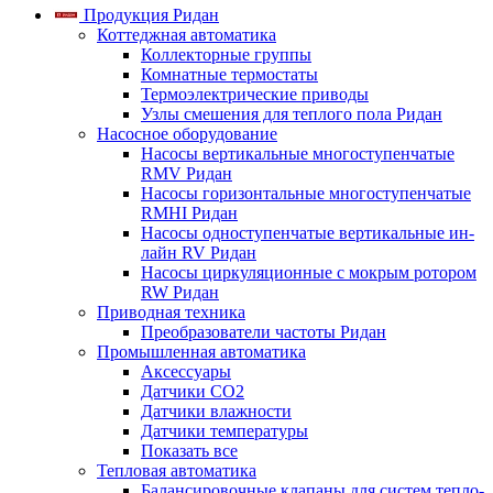
Продукция Ридан
Коттеджная автоматика
Коллекторные группы
Комнатные термостаты
Термоэлектрические приводы
Узлы смешения для теплого пола Ридан
Насосное оборудование
Насосы вертикальные многоступенчатые
RMV Ридан
Насосы горизонтальные многоступенчатые
RMHI Ридан
Насосы одноступенчатые вертикальные ин-
лайн RV Ридан
Насосы циркуляционные с мокрым ротором
RW Ридан
Приводная техника
Преобразователи частоты Ридан
Промышленная автоматика
Аксессуары
Датчики CO2
Датчики влажности
Датчики температуры
Показать все
Тепловая автоматика
Балансировочные клапаны для систем тепло-