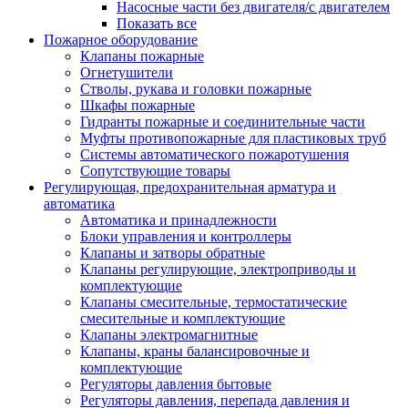
Насосные части без двигателя/с двигателем
Показать все
Пожарное оборудование
Клапаны пожарные
Огнетушители
Стволы, рукава и головки пожарные
Шкафы пожарные
Гидранты пожарные и соединительные части
Муфты противопожарные для пластиковых труб
Системы автоматического пожаротушения
Сопутствующие товары
Регулирующая, предохранительная арматура и
автоматика
Автоматика и принадлежности
Блоки управления и контроллеры
Клапаны и затворы обратные
Клапаны регулирующие, электроприводы и
комплектующие
Клапаны смесительные, термостатические
смесительные и комплектующие
Клапаны электромагнитные
Клапаны, краны балансировочные и
комплектующие
Регуляторы давления бытовые
Регуляторы давления, перепада давления и