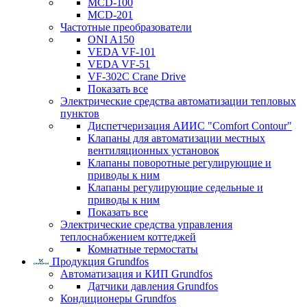
MCD-100
MCD-201
Частотные преобразователи
ONI A150
VEDA VF-101
VEDA VF-51
VF-302C Crane Drive
Показать все
Электрические средства автоматизации тепловых
пунктов
Диспетчеризация АИИС "Comfort Contour"
Клапаны для автоматизации местных
вентиляционных установок
Клапаны поворотные регулирующие и
приводы к ним
Клапаны регулирующие седельные и
приводы к ним
Показать все
Электрические средства управления
теплоснабжением коттеджей
Комнатные термостаты
Продукция Grundfos
Автоматизация и КИП Grundfos
Датчики давления Grundfos
Кондиционеры Grundfos