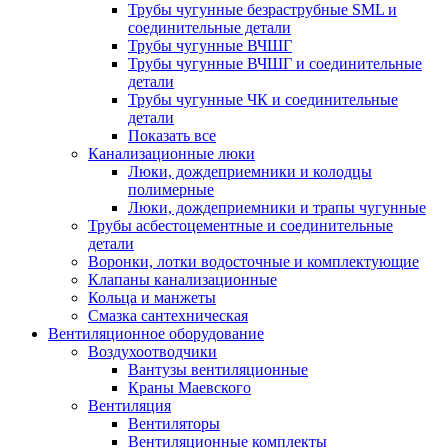
Трубы чугунные безраструбные SML и
соединительные детали
Трубы чугунные ВЧШГ
Трубы чугунные ВЧШГ и соединительные
детали
Трубы чугунные ЧК и соединительные
детали
Показать все
Канализационные люки
Люки, дождеприемники и колодцы
полимерные
Люки, дождеприемники и трапы чугунные
Трубы асбестоцементные и соединительные
детали
Воронки, лотки водосточные и комплектующие
Клапаны канализационные
Кольца и манжеты
Смазка сантехническая
Вентиляционное оборудование
Воздухоотводчики
Вантузы вентиляционные
Краны Маевского
Вентиляция
Вентиляторы
Вентиляционные комплекты