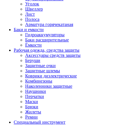
Уголок
Швеллер
Лист
Полоса
Арматура горячекатаная
Баки и емкости
Гидроаккумуляторы
Баки расширительные
Ёмкости
Рабочая одежда, средства защиты
Аксессуары средств защиты
Беруши
Защитные очки
Защитные шлемы
Коврики диэлектрические
Комбинезоны
Наколенники защитные
Наушники
Перчатки
Маски
Брюки
Жилеты
Ремни
Специальный инструмент