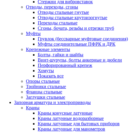
Стержни для вибровставок
Отводы, переходы, сгоны
Отводы стальные гнутые
Отводы стальные крутоизогнутые
Переходы стальные
Сгоны, бочата, резьбы и отрезки труб
Муфты
Грувлок (бессварные муфтовые соединения)
Муфты соединительные ПФРК и ДРК
Крепежные элементы
Болты, гайки и шайбы
Винт-шурупы, болты анкерные и дюбели
Перфорированный крепеж
Хомуты
Показать все
Опоры стальные
Тройники стальные
Фланцы стальные
Заглушки стальные
Запорная арматура и электроприводы
Краны
Краны конусные латунные
Краны латунные водоразборные
Краны латунные для бытовых приборов
Краны латунные для манометров