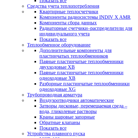
Показать все
Средства учета теплопотребления
Квартирные теплосчетчики
Компоненты радиосистемы INDIV X AMR
Компоненты сбора данных
Радиаторные счетчики–распределители для
индивидуального учета
Показать все
Теплообменное оборудование
Дополнительные компоненты для
пластинчатых теплообменников
Паяные пластинчатые теплообменники
двухходовые XB
Паяные пластинчатые теплообменники
одноходовые ХВ
Разборные пластинчатые теплообменники
одноходовые ХG
Трубопроводная арматура
Воздухоотводчики автоматические
Затворы дисковые, перемещаемая среда –
вода, гликолевые растворы
Краны шаровые запорные
Обратные клапаны
Показать все
Устройства плавного пуска