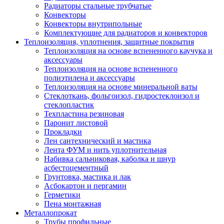
Радиаторы стальные трубчатые
Конвекторы
Конвекторы внутрипольные
Комплектующие для радиаторов и конвекторов
Теплоизоляция, уплотнения, защитные покрытия
Теплоизоляция на основе вспененного каучука и
аксессуары
Теплоизоляция на основе вспененного
полиэтилена и аксессуары
Теплоизоляция на основе минеральной ваты
Стеклоткань, фольгоизол, гидростеклоизол и
стеклопластик
Техпластина резиновая
Паронит листовой
Прокладки
Лен сантехнический и мастика
Лента ФУМ и нить уплотнительная
Набивка сальниковая, каболка и шнур
асбестоцементный
Грунтовка, мастика и лак
Асбокартон и пергамин
Герметики
Пена монтажная
Металлопрокат
Трубы профильные