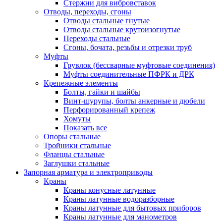
Стержни для вибровставок
Отводы, переходы, сгоны
Отводы стальные гнутые
Отводы стальные крутоизогнутые
Переходы стальные
Сгоны, бочата, резьбы и отрезки труб
Муфты
Грувлок (бессварные муфтовые соединения)
Муфты соединительные ПФРК и ДРК
Крепежные элементы
Болты, гайки и шайбы
Винт-шурупы, болты анкерные и дюбели
Перфорированный крепеж
Хомуты
Показать все
Опоры стальные
Тройники стальные
Фланцы стальные
Заглушки стальные
Запорная арматура и электроприводы
Краны
Краны конусные латунные
Краны латунные водоразборные
Краны латунные для бытовых приборов
Краны латунные для манометров