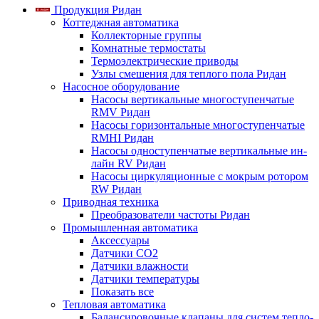
Продукция Ридан
Коттеджная автоматика
Коллекторные группы
Комнатные термостаты
Термоэлектрические приводы
Узлы смешения для теплого пола Ридан
Насосное оборудование
Насосы вертикальные многоступенчатые
RMV Ридан
Насосы горизонтальные многоступенчатые
RMHI Ридан
Насосы одноступенчатые вертикальные ин-
лайн RV Ридан
Насосы циркуляционные с мокрым ротором
RW Ридан
Приводная техника
Преобразователи частоты Ридан
Промышленная автоматика
Аксессуары
Датчики CO2
Датчики влажности
Датчики температуры
Показать все
Тепловая автоматика
Балансировочные клапаны для систем тепло-