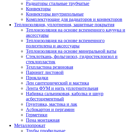
Радиаторы стальные трубчатые
Конвекторы
Конвекторы внутрипольные
Комплектующие для радиаторов и конвекторов
Теплоизоляция, уплотнения, защитные покрытия
Теплоизоляция на основе вспененного каучука и
аксессуары
Теплоизоляция на основе вспененного
полиэтилена и аксессуары
Теплоизоляция на основе минеральной ваты
Стеклоткань, фольгоизол, гидростеклоизол и
стеклопластик
Техпластина резиновая
Паронит листовой
Прокладки
Лен сантехнический и мастика
Лента ФУМ и нить уплотнительная
Набивка сальниковая, каболка и шнур
асбестоцементный
Грунтовка, мастика и лак
Асбокартон и пергамин
Герметики
Пена монтажная
Металлопрокат
Трубы профильные