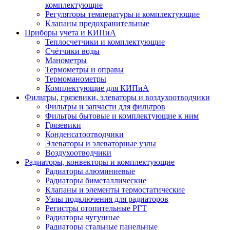
комплектующие
Регуляторы температуры и комплектующие
Клапаны предохранительные
Приборы учета и КИПиА
Теплосчетчики и комплектующие
Счётчики воды
Манометры
Термометры и оправы
Термоманометры
Комплектующие для КИПиА
Фильтры, грязевики, элеваторы и воздухоотводчики
Фильтры и запчасти для фильтров
Фильтры бытовые и комплектующие к ним
Грязевики
Конденсатоотводчики
Элеваторы и элеваторные узлы
Воздухоотводчики
Радиаторы, конвекторы и комплектующие
Радиаторы алюминиевые
Радиаторы биметаллические
Клапаны и элементы термостатические
Узлы подключения для радиаторов
Регистры отопительные РГТ
Радиаторы чугунные
Радиаторы стальные панельные