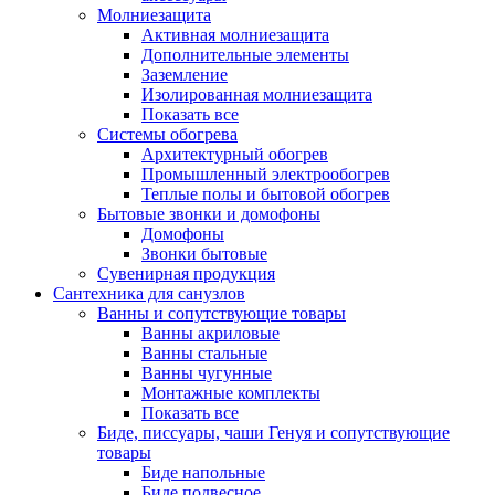
Молниезащита
Активная молниезащита
Дополнительные элементы
Заземление
Изолированная молниезащита
Показать все
Системы обогрева
Архитектурный обогрев
Промышленный электрообогрев
Теплые полы и бытовой обогрев
Бытовые звонки и домофоны
Домофоны
Звонки бытовые
Сувенирная продукция
Сантехника для санузлов
Ванны и сопутствующие товары
Ванны акриловые
Ванны стальные
Ванны чугунные
Монтажные комплекты
Показать все
Биде, писсуары, чаши Генуя и сопутствующие
товары
Биде напольные
Биде подвесное