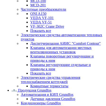
MCD-100
MCD-201
Частотные преобразователи
ONI A150
VEDA VF-101
VEDA VF-51
VF-302C Crane Drive
Показать все
Электрические средства автоматизации тепловых
пунктов
Диспетчеризация АИИС "Comfort Contour"
Клапаны для автоматизации местных
вентиляционных установок
Клапаны поворотные регулирующие и
приводы к ним
Клапаны регулирующие седельные и
приводы к ним
Показать все
Электрические средства управления
теплоснабжением коттеджей
Комнатные термостаты
Продукция Grundfos
Автоматизация и КИП Grundfos
Датчики давления Grundfos
Кондиционеры Grundfos