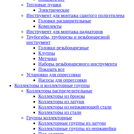
Тепловые пушки
Электрические
Инструмент для монтажа сшитого полиэтилена
Головки расширительные
Комплекты
Инструмент для монтажа радиаторов
Трубогибы, труборезы и резьбонарезной
инструмент
Головки резьбонарезные
Клуппы
Метчики
Наборы резьбонарезного инструмента
Показать все
Установки для опрессовки
Насосы для опрессовки
Коллекторы и коллекторные группы
Коллекторы распределительные
Коллекторы из бронзы
Коллекторы из латуни
Коллекторы из нержавеющей стали
Коллекторы из стали
Группы коллекторные
Коллекторные группы из латуни
Коллекторные группы из нержавейки
Под адаптер