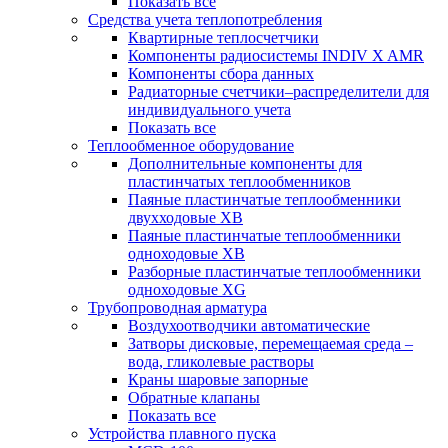
Показать все
Средства учета теплопотребления
Квартирные теплосчетчики
Компоненты радиосистемы INDIV X AMR
Компоненты сбора данных
Радиаторные счетчики–распределители для
индивидуального учета
Показать все
Теплообменное оборудование
Дополнительные компоненты для
пластинчатых теплообменников
Паяные пластинчатые теплообменники
двухходовые XB
Паяные пластинчатые теплообменники
одноходовые ХВ
Разборные пластинчатые теплообменники
одноходовые ХG
Трубопроводная арматура
Воздухоотводчики автоматические
Затворы дисковые, перемещаемая среда –
вода, гликолевые растворы
Краны шаровые запорные
Обратные клапаны
Показать все
Устройства плавного пуска