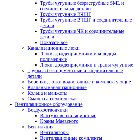
Трубы чугунные безраструбные SML и
соединительные детали
Трубы чугунные ВЧШГ
Трубы чугунные ВЧШГ и соединительные
детали
Трубы чугунные ЧК и соединительные
детали
Показать все
Канализационные люки
Люки, дождеприемники и колодцы
полимерные
Люки, дождеприемники и трапы чугунные
Трубы асбестоцементные и соединительные
детали
Воронки, лотки водосточные и комплектующие
Клапаны канализационные
Кольца и манжеты
Смазка сантехническая
Вентиляционное оборудование
Воздухоотводчики
Вантузы вентиляционные
Краны Маевского
Вентиляция
Вентиляторы
Вентиляционные комплекты