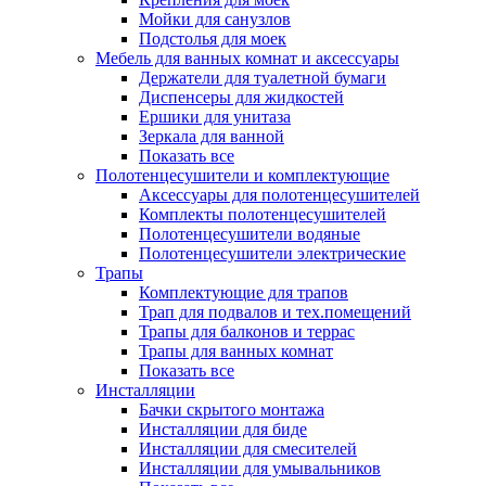
Мойки для санузлов
Подстолья для моек
Мебель для ванных комнат и аксессуары
Держатели для туалетной бумаги
Диспенсеры для жидкостей
Ершики для унитаза
Зеркала для ванной
Показать все
Полотенцесушители и комплектующие
Аксессуары для полотенцесушителей
Комплекты полотенцесушителей
Полотенцесушители водяные
Полотенцесушители электрические
Трапы
Комплектующие для трапов
Трап для подвалов и тех.помещений
Трапы для балконов и террас
Трапы для ванных комнат
Показать все
Инсталляции
Бачки скрытого монтажа
Инсталляции для биде
Инсталляции для смесителей
Инсталляции для умывальников