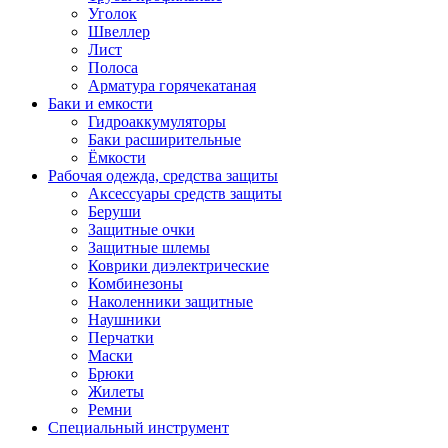
Уголок
Швеллер
Лист
Полоса
Арматура горячекатаная
Баки и емкости
Гидроаккумуляторы
Баки расширительные
Ёмкости
Рабочая одежда, средства защиты
Аксессуары средств защиты
Беруши
Защитные очки
Защитные шлемы
Коврики диэлектрические
Комбинезоны
Наколенники защитные
Наушники
Перчатки
Маски
Брюки
Жилеты
Ремни
Специальный инструмент