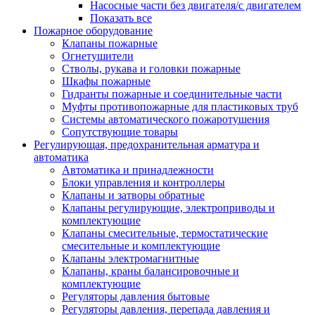
Насосные части без двигателя/с двигателем
Показать все
Пожарное оборудование
Клапаны пожарные
Огнетушители
Стволы, рукава и головки пожарные
Шкафы пожарные
Гидранты пожарные и соединительные части
Муфты противопожарные для пластиковых труб
Системы автоматического пожаротушения
Сопутствующие товары
Регулирующая, предохранительная арматура и
автоматика
Автоматика и принадлежности
Блоки управления и контроллеры
Клапаны и затворы обратные
Клапаны регулирующие, электроприводы и
комплектующие
Клапаны смесительные, термостатические
смесительные и комплектующие
Клапаны электромагнитные
Клапаны, краны балансировочные и
комплектующие
Регуляторы давления бытовые
Регуляторы давления, перепада давления и