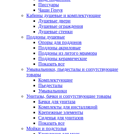
Писсуары
Чаши Генуя
Кабины душевые и комплектующие
Душевые двери
Душевые ограждения
Душевые стенки
Поддоны душевые
Опоры для поддонов
Поддоны акриловые
Поддоны из литого мрамора
Поддоны керамические
Показать все
Умывальники, пьедесталы и сопутствующие
товары
Комплектующие
Пьедесталы
Умывальники
Унитазы, бачки и сопутствующие товары
Бачки для унитаза
Комплекты для инсталляций
Крепежные элементы
Сиденья для унитазов
Показать все
Мойки и подстолья
Крепления для моек