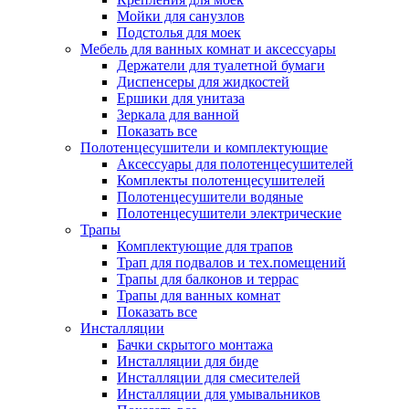
Мойки для санузлов
Подстолья для моек
Мебель для ванных комнат и аксессуары
Держатели для туалетной бумаги
Диспенсеры для жидкостей
Ершики для унитаза
Зеркала для ванной
Показать все
Полотенцесушители и комплектующие
Аксессуары для полотенцесушителей
Комплекты полотенцесушителей
Полотенцесушители водяные
Полотенцесушители электрические
Трапы
Комплектующие для трапов
Трап для подвалов и тех.помещений
Трапы для балконов и террас
Трапы для ванных комнат
Показать все
Инсталляции
Бачки скрытого монтажа
Инсталляции для биде
Инсталляции для смесителей
Инсталляции для умывальников