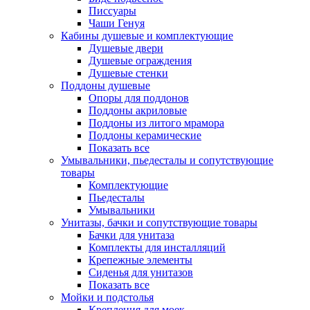
Писсуары
Чаши Генуя
Кабины душевые и комплектующие
Душевые двери
Душевые ограждения
Душевые стенки
Поддоны душевые
Опоры для поддонов
Поддоны акриловые
Поддоны из литого мрамора
Поддоны керамические
Показать все
Умывальники, пьедесталы и сопутствующие
товары
Комплектующие
Пьедесталы
Умывальники
Унитазы, бачки и сопутствующие товары
Бачки для унитаза
Комплекты для инсталляций
Крепежные элементы
Сиденья для унитазов
Показать все
Мойки и подстолья
Крепления для моек