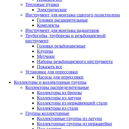
Тепловые пушки
Электрические
Инструмент для монтажа сшитого полиэтилена
Головки расширительные
Комплекты
Инструмент для монтажа радиаторов
Трубогибы, труборезы и резьбонарезной
инструмент
Головки резьбонарезные
Клуппы
Метчики
Наборы резьбонарезного инструмента
Показать все
Установки для опрессовки
Насосы для опрессовки
Коллекторы и коллекторные группы
Коллекторы распределительные
Коллекторы из бронзы
Коллекторы из латуни
Коллекторы из нержавеющей стали
Коллекторы из стали
Группы коллекторные
Коллекторные группы из латуни
Коллекторные группы из нержавейки
Под адаптер