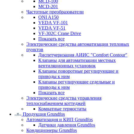
MCD-100
MCD-201
Частотные преобразователи
ONI A150
VEDA VF-101
VEDA VF-51
VF-302C Crane Drive
Показать все
Электрические средства автоматизации тепловых
пунктов
Диспетчеризация АИИС "Comfort Contour"
Клапаны для автоматизации местных
вентиляционных установок
Клапаны поворотные регулирующие и
приводы к ним
Клапаны регулирующие седельные и
приводы к ним
Показать все
Электрические средства управления
теплоснабжением коттеджей
Комнатные термостаты
Продукция Grundfos
Автоматизация и КИП Grundfos
Датчики давления Grundfos
Кондиционеры Grundfos