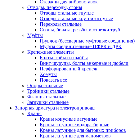
Стержни для вибровставок
Отводы, переходы, сгоны
Отводы стальные гнутые
Отводы стальные крутоизогнутые
Переходы стальные
Сгоны, бочата, резьбы и отрезки труб
Муфты
Грувлок (бессварные муфтовые соединения)
Муфты соединительные ПФРК и ДРК
Крепежные элементы
Болты, гайки и шайбы
Винт-шурупы, болты анкерные и дюбели
Перфорированный крепеж
Хомуты
Показать все
Опоры стальные
Тройники стальные
Фланцы стальные
Заглушки стальные
Запорная арматура и электроприводы
Краны
Краны конусные латунные
Краны латунные водоразборные
Краны латунные для бытовых приборов
Краны латунные для манометров