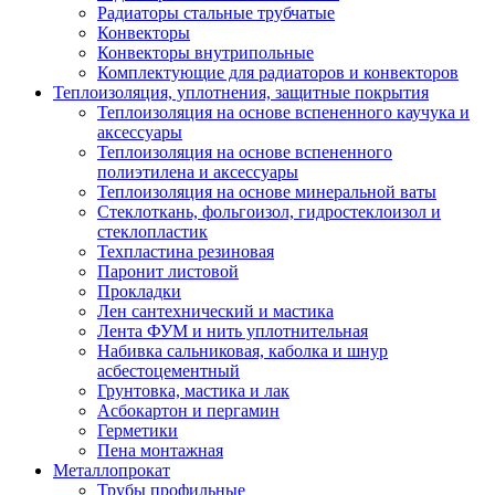
Радиаторы стальные трубчатые
Конвекторы
Конвекторы внутрипольные
Комплектующие для радиаторов и конвекторов
Теплоизоляция, уплотнения, защитные покрытия
Теплоизоляция на основе вспененного каучука и
аксессуары
Теплоизоляция на основе вспененного
полиэтилена и аксессуары
Теплоизоляция на основе минеральной ваты
Стеклоткань, фольгоизол, гидростеклоизол и
стеклопластик
Техпластина резиновая
Паронит листовой
Прокладки
Лен сантехнический и мастика
Лента ФУМ и нить уплотнительная
Набивка сальниковая, каболка и шнур
асбестоцементный
Грунтовка, мастика и лак
Асбокартон и пергамин
Герметики
Пена монтажная
Металлопрокат
Трубы профильные