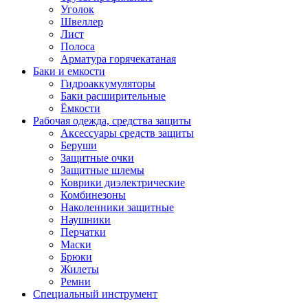
Уголок
Швеллер
Лист
Полоса
Арматура горячекатаная
Баки и емкости
Гидроаккумуляторы
Баки расширительные
Ёмкости
Рабочая одежда, средства защиты
Аксессуары средств защиты
Беруши
Защитные очки
Защитные шлемы
Коврики диэлектрические
Комбинезоны
Наколенники защитные
Наушники
Перчатки
Маски
Брюки
Жилеты
Ремни
Специальный инструмент