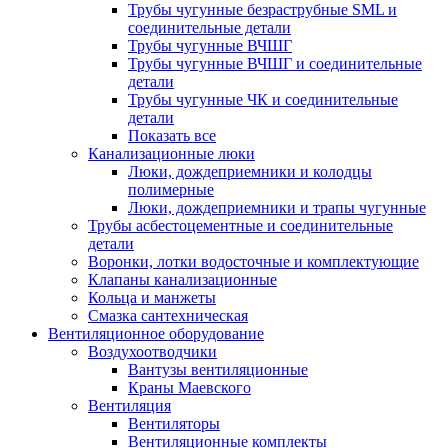
Трубы чугунные безраструбные SML и
соединительные детали
Трубы чугунные ВЧШГ
Трубы чугунные ВЧШГ и соединительные
детали
Трубы чугунные ЧК и соединительные
детали
Показать все
Канализационные люки
Люки, дождеприемники и колодцы
полимерные
Люки, дождеприемники и трапы чугунные
Трубы асбестоцементные и соединительные
детали
Воронки, лотки водосточные и комплектующие
Клапаны канализационные
Кольца и манжеты
Смазка сантехническая
Вентиляционное оборудование
Воздухоотводчики
Вантузы вентиляционные
Краны Маевского
Вентиляция
Вентиляторы
Вентиляционные комплекты