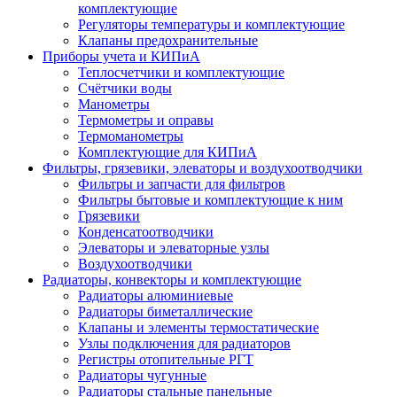
комплектующие
Регуляторы температуры и комплектующие
Клапаны предохранительные
Приборы учета и КИПиА
Теплосчетчики и комплектующие
Счётчики воды
Манометры
Термометры и оправы
Термоманометры
Комплектующие для КИПиА
Фильтры, грязевики, элеваторы и воздухоотводчики
Фильтры и запчасти для фильтров
Фильтры бытовые и комплектующие к ним
Грязевики
Конденсатоотводчики
Элеваторы и элеваторные узлы
Воздухоотводчики
Радиаторы, конвекторы и комплектующие
Радиаторы алюминиевые
Радиаторы биметаллические
Клапаны и элементы термостатические
Узлы подключения для радиаторов
Регистры отопительные РГТ
Радиаторы чугунные
Радиаторы стальные панельные