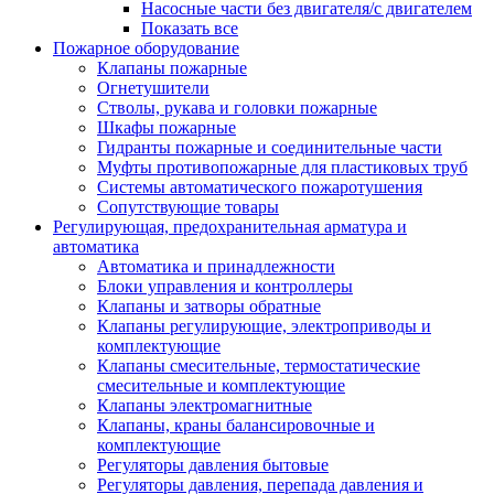
Насосные части без двигателя/с двигателем
Показать все
Пожарное оборудование
Клапаны пожарные
Огнетушители
Стволы, рукава и головки пожарные
Шкафы пожарные
Гидранты пожарные и соединительные части
Муфты противопожарные для пластиковых труб
Системы автоматического пожаротушения
Сопутствующие товары
Регулирующая, предохранительная арматура и
автоматика
Автоматика и принадлежности
Блоки управления и контроллеры
Клапаны и затворы обратные
Клапаны регулирующие, электроприводы и
комплектующие
Клапаны смесительные, термостатические
смесительные и комплектующие
Клапаны электромагнитные
Клапаны, краны балансировочные и
комплектующие
Регуляторы давления бытовые
Регуляторы давления, перепада давления и