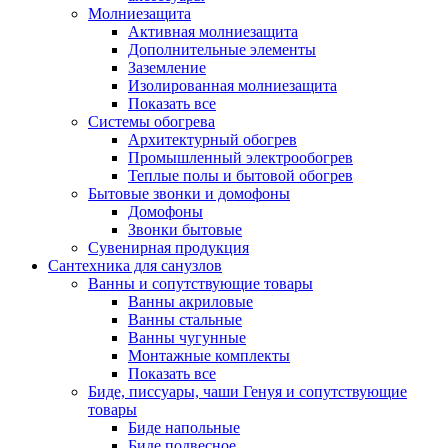
Молниезащита
Активная молниезащита
Дополнительные элементы
Заземление
Изолированная молниезащита
Показать все
Системы обогрева
Архитектурный обогрев
Промышленный электрообогрев
Теплые полы и бытовой обогрев
Бытовые звонки и домофоны
Домофоны
Звонки бытовые
Сувенирная продукция
Сантехника для санузлов
Ванны и сопутствующие товары
Ванны акриловые
Ванны стальные
Ванны чугунные
Монтажные комплекты
Показать все
Биде, писсуары, чаши Генуя и сопутствующие
товары
Биде напольные
Биде подвесное