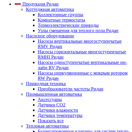
Продукция Ридан
Коттеджная автоматика
Коллекторные группы
Комнатные термостаты
Термоэлектрические приводы
Узлы смешения для теплого пола Ридан
Насосное оборудование
Насосы вертикальные многоступенчатые
RMV Ридан
Насосы горизонтальные многоступенчатые
RMHI Ридан
Насосы одноступенчатые вертикальные ин-
лайн RV Ридан
Насосы циркуляционные с мокрым ротором
RW Ридан
Приводная техника
Преобразователи частоты Ридан
Промышленная автоматика
Аксессуары
Датчики CO2
Датчики влажности
Датчики температуры
Показать все
Тепловая автоматика
Балансировочные клапаны для систем тепло-