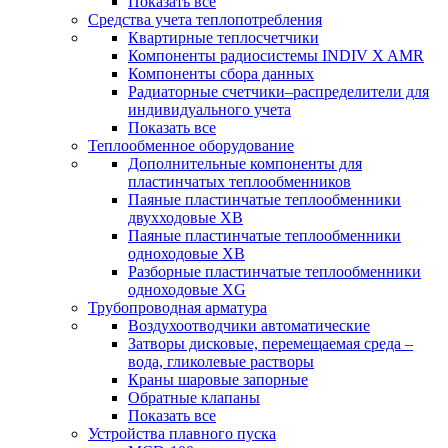
Показать все
Средства учета теплопотребления
Квартирные теплосчетчики
Компоненты радиосистемы INDIV X AMR
Компоненты сбора данных
Радиаторные счетчики–распределители для
индивидуального учета
Показать все
Теплообменное оборудование
Дополнительные компоненты для
пластинчатых теплообменников
Паяные пластинчатые теплообменники
двухходовые XB
Паяные пластинчатые теплообменники
одноходовые ХВ
Разборные пластинчатые теплообменники
одноходовые ХG
Трубопроводная арматура
Воздухоотводчики автоматические
Затворы дисковые, перемещаемая среда –
вода, гликолевые растворы
Краны шаровые запорные
Обратные клапаны
Показать все
Устройства плавного пуска