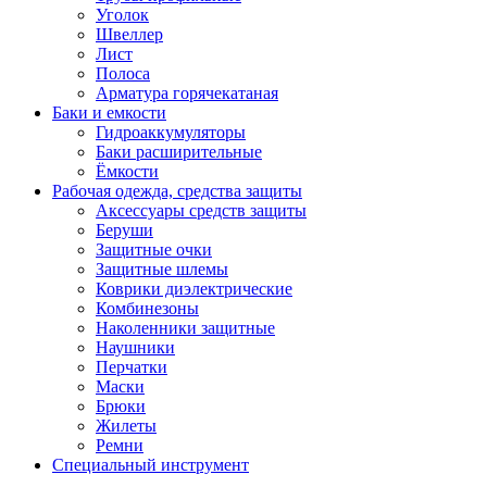
Уголок
Швеллер
Лист
Полоса
Арматура горячекатаная
Баки и емкости
Гидроаккумуляторы
Баки расширительные
Ёмкости
Рабочая одежда, средства защиты
Аксессуары средств защиты
Беруши
Защитные очки
Защитные шлемы
Коврики диэлектрические
Комбинезоны
Наколенники защитные
Наушники
Перчатки
Маски
Брюки
Жилеты
Ремни
Специальный инструмент