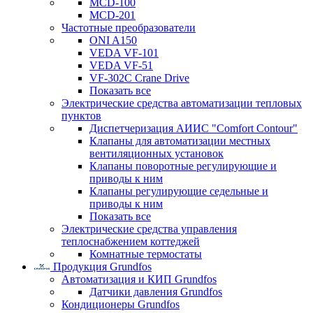
MCD-100
MCD-201
Частотные преобразователи
ONI A150
VEDA VF-101
VEDA VF-51
VF-302C Crane Drive
Показать все
Электрические средства автоматизации тепловых
пунктов
Диспетчеризация АИИС "Comfort Contour"
Клапаны для автоматизации местных
вентиляционных установок
Клапаны поворотные регулирующие и
приводы к ним
Клапаны регулирующие седельные и
приводы к ним
Показать все
Электрические средства управления
теплоснабжением коттеджей
Комнатные термостаты
Продукция Grundfos
Автоматизация и КИП Grundfos
Датчики давления Grundfos
Кондиционеры Grundfos