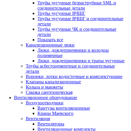
Трубы чугунные безраструбные SML и
соединительные детали
Трубы чугунные ВЧШГ
Трубы чугунные ВЧШГ и соединительные
детали
Трубы чугунные ЧК и соединительные
детали
Показать все
Канализационные люки
Люки, дождеприемники и колодцы
полимерные
Люки, дождеприемники и трапы чугунные
Трубы асбестоцементные и соединительные
детали
Воронки, лотки водосточные и комплектующие
Клапаны канализационные
Кольца и манжеты
Смазка сантехническая
Вентиляционное оборудование
Воздухоотводчики
Вантузы вентиляционные
Краны Маевского
Вентиляция
Вентиляторы
Вентиляционные комплекты