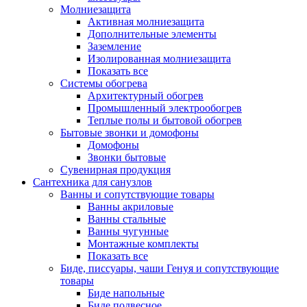
Молниезащита
Активная молниезащита
Дополнительные элементы
Заземление
Изолированная молниезащита
Показать все
Системы обогрева
Архитектурный обогрев
Промышленный электрообогрев
Теплые полы и бытовой обогрев
Бытовые звонки и домофоны
Домофоны
Звонки бытовые
Сувенирная продукция
Сантехника для санузлов
Ванны и сопутствующие товары
Ванны акриловые
Ванны стальные
Ванны чугунные
Монтажные комплекты
Показать все
Биде, писсуары, чаши Генуя и сопутствующие
товары
Биде напольные
Биде подвесное