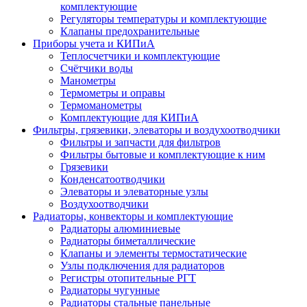
комплектующие
Регуляторы температуры и комплектующие
Клапаны предохранительные
Приборы учета и КИПиА
Теплосчетчики и комплектующие
Счётчики воды
Манометры
Термометры и оправы
Термоманометры
Комплектующие для КИПиА
Фильтры, грязевики, элеваторы и воздухоотводчики
Фильтры и запчасти для фильтров
Фильтры бытовые и комплектующие к ним
Грязевики
Конденсатоотводчики
Элеваторы и элеваторные узлы
Воздухоотводчики
Радиаторы, конвекторы и комплектующие
Радиаторы алюминиевые
Радиаторы биметаллические
Клапаны и элементы термостатические
Узлы подключения для радиаторов
Регистры отопительные РГТ
Радиаторы чугунные
Радиаторы стальные панельные