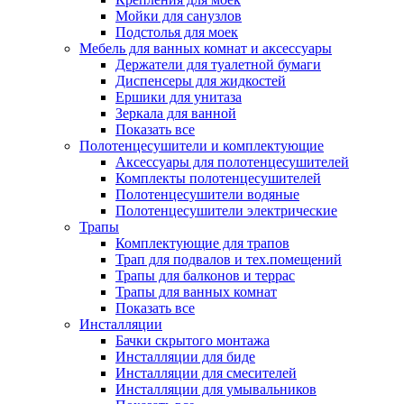
Мойки для санузлов
Подстолья для моек
Мебель для ванных комнат и аксессуары
Держатели для туалетной бумаги
Диспенсеры для жидкостей
Ершики для унитаза
Зеркала для ванной
Показать все
Полотенцесушители и комплектующие
Аксессуары для полотенцесушителей
Комплекты полотенцесушителей
Полотенцесушители водяные
Полотенцесушители электрические
Трапы
Комплектующие для трапов
Трап для подвалов и тех.помещений
Трапы для балконов и террас
Трапы для ванных комнат
Показать все
Инсталляции
Бачки скрытого монтажа
Инсталляции для биде
Инсталляции для смесителей
Инсталляции для умывальников