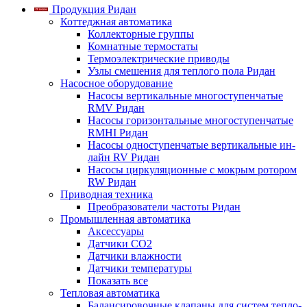
Продукция Ридан
Коттеджная автоматика
Коллекторные группы
Комнатные термостаты
Термоэлектрические приводы
Узлы смешения для теплого пола Ридан
Насосное оборудование
Насосы вертикальные многоступенчатые
RMV Ридан
Насосы горизонтальные многоступенчатые
RMHI Ридан
Насосы одноступенчатые вертикальные ин-
лайн RV Ридан
Насосы циркуляционные с мокрым ротором
RW Ридан
Приводная техника
Преобразователи частоты Ридан
Промышленная автоматика
Аксессуары
Датчики CO2
Датчики влажности
Датчики температуры
Показать все
Тепловая автоматика
Балансировочные клапаны для систем тепло-