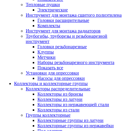
Тепловые пушки
Электрические
Инструмент для монтажа сшитого полиэтилена
Головки расширительные
Комплекты
Инструмент для монтажа радиаторов
Трубогибы, труборезы и резьбонарезной
инструмент
Головки резьбонарезные
Клуппы
Метчики
Наборы резьбонарезного инструмента
Показать все
Установки для опрессовки
Насосы для опрессовки
Коллекторы и коллекторные группы
Коллекторы распределительные
Коллекторы из бронзы
Коллекторы из латуни
Коллекторы из нержавеющей стали
Коллекторы из стали
Группы коллекторные
Коллекторные группы из латуни
Коллекторные группы из нержавейки
Под адаптер