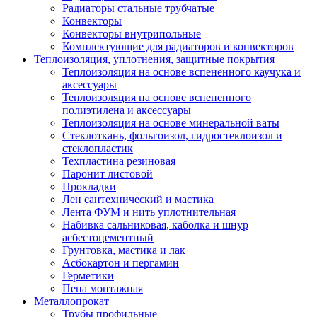
Радиаторы стальные трубчатые
Конвекторы
Конвекторы внутрипольные
Комплектующие для радиаторов и конвекторов
Теплоизоляция, уплотнения, защитные покрытия
Теплоизоляция на основе вспененного каучука и
аксессуары
Теплоизоляция на основе вспененного
полиэтилена и аксессуары
Теплоизоляция на основе минеральной ваты
Стеклоткань, фольгоизол, гидростеклоизол и
стеклопластик
Техпластина резиновая
Паронит листовой
Прокладки
Лен сантехнический и мастика
Лента ФУМ и нить уплотнительная
Набивка сальниковая, каболка и шнур
асбестоцементный
Грунтовка, мастика и лак
Асбокартон и пергамин
Герметики
Пена монтажная
Металлопрокат
Трубы профильные