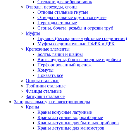
Стержни для вибровставок
Отводы, переходы, сгоны
Отводы стальные гнутые
Отводы стальные крутоизогнутые
Переходы стальные
Сгоны, бочата, резьбы и отрезки труб
Муфты
Грувлок (бессварные муфтовые соединения)
Муфты соединительные ПФРК и ДРК
Крепежные элементы
Болты, гайки и шайбы
Винт-шурупы, болты анкерные и дюбели
Перфорированный крепеж
Хомуты
Показать все
Опоры стальные
Тройники стальные
Фланцы стальные
Заглушки стальные
Запорная арматура и электроприводы
Краны
Краны конусные латунные
Краны латунные водоразборные
Краны латунные для бытовых приборов
Краны латунные для манометров