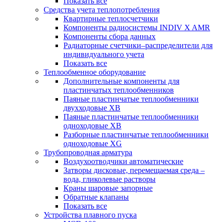
Показать все
Средства учета теплопотребления
Квартирные теплосчетчики
Компоненты радиосистемы INDIV X AMR
Компоненты сбора данных
Радиаторные счетчики–распределители для
индивидуального учета
Показать все
Теплообменное оборудование
Дополнительные компоненты для
пластинчатых теплообменников
Паяные пластинчатые теплообменники
двухходовые XB
Паяные пластинчатые теплообменники
одноходовые ХВ
Разборные пластинчатые теплообменники
одноходовые ХG
Трубопроводная арматура
Воздухоотводчики автоматические
Затворы дисковые, перемещаемая среда –
вода, гликолевые растворы
Краны шаровые запорные
Обратные клапаны
Показать все
Устройства плавного пуска