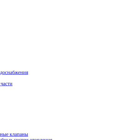
одоснабжения
 части
рные клапаны
убных систем отопления