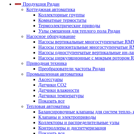
Продукция Ридан
Коттеджная автоматика
Коллекторные группы
Комнатные термостаты
Термоэлектрические приводы
Узлы смешения для теплого пола Ридан
Насосное оборудование
Насосы вертикальные многоступенчатые RM
Насосы горизонтальные многоступенчатые R
Насосы одноступенчатые вертикальные ин-л
Насосы циркуляционные с мокрым ротором 
Приводная техника
Преобразователи частоты Ридан
Промышленная автоматика
Аксессуары
Датчики CO2
Датчики влажности
Датчики температуры
Показать все
Тепловая автоматика
Балансировочные клапаны для систем тепло-
Клапаны и электроприводы
Коллекторы и распределительные узлы
Контроллеры и диспетчеризация
Показать все