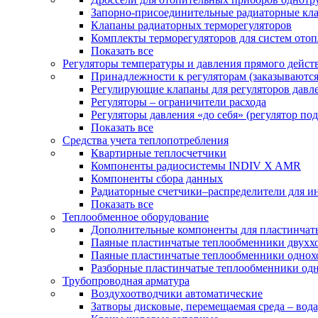
Запорно-присоединительные радиаторные кл
Клапаны радиаторных терморегуляторов
Комплекты терморегуляторов для систем ото
Показать все
Регуляторы температуры и давления прямого дейст
Принадлежности к регуляторам (заказываютс
Регулирующие клапаны для регуляторов давле
Регуляторы – ограничители расхода
Регуляторы давления «до себя» (регулятор по
Показать все
Средства учета теплопотребления
Квартирные теплосчетчики
Компоненты радиосистемы INDIV X AMR
Компоненты сбора данных
Радиаторные счетчики–распределители для и
Показать все
Теплообменное оборудование
Дополнительные компоненты для пластинчат
Паяные пластинчатые теплообменники двухх
Паяные пластинчатые теплообменники одно
Разборные пластинчатые теплообменники од
Трубопроводная арматура
Воздухоотводчики автоматические
Затворы дисковые, перемещаемая среда – вода