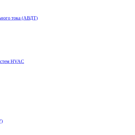
ного тока (АВДТ)
истем HVAC
У)