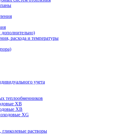
апаны
пления
вия
я дополнительно)
ния, расхода и температуры
дпора)
ндивидуального учета
ых теплообменников
одовые XB
ходовые ХВ
ноходовые ХG
, гликолевые растворы