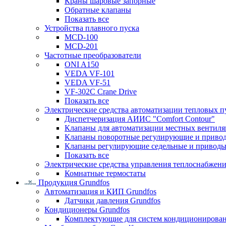
Краны шаровые запорные
Обратные клапаны
Показать все
Устройства плавного пуска
MCD-100
MCD-201
Частотные преобразователи
ONI A150
VEDA VF-101
VEDA VF-51
VF-302C Crane Drive
Показать все
Электрические средства автоматизации тепловых п
Диспетчеризация АИИС "Comfort Contour"
Клапаны для автоматизации местных вентил
Клапаны поворотные регулирующие и приво
Клапаны регулирующие седельные и приводы
Показать все
Электрические средства управления теплоснабжен
Комнатные термостаты
Продукция Grundfos
Автоматизация и КИП Grundfos
Датчики давления Grundfos
Кондиционеры Grundfos
Комплектующие для систем кондиционирова