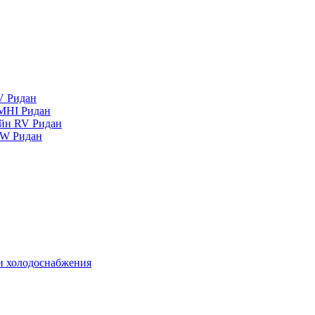
V Ридан
MHI Ридан
айн RV Ридан
RW Ридан
 и холодоснабжения