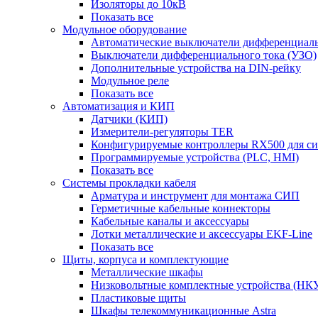
Изоляторы до 10кВ
Показать все
Модульное оборудование
Автоматические выключатели дифференциаль
Выключатели дифференциального тока (УЗО)
Дополнительные устройства на DIN-рейку
Модульное реле
Показать все
Автоматизация и КИП
Датчики (КИП)
Измерители-регуляторы TER
Конфигурируемые контроллеры RX500 для с
Программируемые устройства (PLC, HMI)
Показать все
Системы прокладки кабеля
Арматура и инструмент для монтажа СИП
Герметичные кабельные коннекторы
Кабельные каналы и аксессуары
Лотки металлические и аксессуары EKF-Line
Показать все
Щиты, корпуса и комплектующие
Металлические шкафы
Низковольтные комплектные устройства (НК
Пластиковые щиты
Шкафы телекоммуникационные Astra