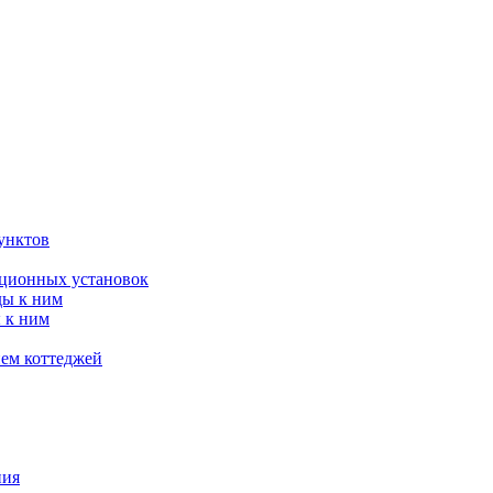
унктов
яционных установок
ды к ним
 к ним
ием коттеджей
ния