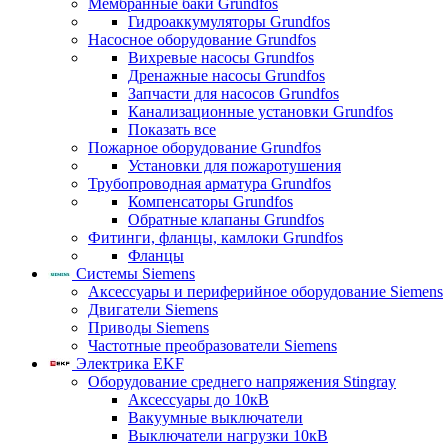
Мембранные баки Grundfos
Гидроаккумуляторы Grundfos
Насосное оборудование Grundfos
Вихревые насосы Grundfos
Дренажные насосы Grundfos
Запчасти для насосов Grundfos
Канализационные установки Grundfos
Показать все
Пожарное оборудование Grundfos
Установки для пожаротушения
Трубопроводная арматура Grundfos
Компенсаторы Grundfos
Обратные клапаны Grundfos
Фитинги, фланцы, камлоки Grundfos
Фланцы
Системы Siemens
Аксессуары и периферийное оборудование Siemens
Двигатели Siemens
Приводы Siemens
Частотные преобразователи Siemens
Электрика EKF
Оборудование среднего напряжения Stingray
Аксессуары до 10кВ
Вакуумные выключатели
Выключатели нагрузки 10кВ