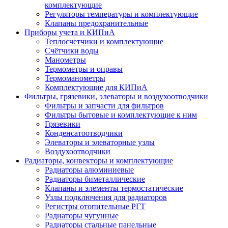
комплектующие
Регуляторы температуры и комплектующие
Клапаны предохранительные
Приборы учета и КИПиА
Теплосчетчики и комплектующие
Счётчики воды
Манометры
Термометры и оправы
Термоманометры
Комплектующие для КИПиА
Фильтры, грязевики, элеваторы и воздухоотводчики
Фильтры и запчасти для фильтров
Фильтры бытовые и комплектующие к ним
Грязевики
Конденсатоотводчики
Элеваторы и элеваторные узлы
Воздухоотводчики
Радиаторы, конвекторы и комплектующие
Радиаторы алюминиевые
Радиаторы биметаллические
Клапаны и элементы термостатические
Узлы подключения для радиаторов
Регистры отопительные РГТ
Радиаторы чугунные
Радиаторы стальные панельные