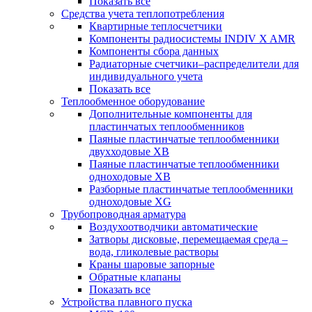
Показать все
Средства учета теплопотребления
Квартирные теплосчетчики
Компоненты радиосистемы INDIV X AMR
Компоненты сбора данных
Радиаторные счетчики–распределители для
индивидуального учета
Показать все
Теплообменное оборудование
Дополнительные компоненты для
пластинчатых теплообменников
Паяные пластинчатые теплообменники
двухходовые XB
Паяные пластинчатые теплообменники
одноходовые ХВ
Разборные пластинчатые теплообменники
одноходовые ХG
Трубопроводная арматура
Воздухоотводчики автоматические
Затворы дисковые, перемещаемая среда –
вода, гликолевые растворы
Краны шаровые запорные
Обратные клапаны
Показать все
Устройства плавного пуска