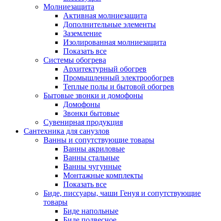
Молниезащита
Активная молниезащита
Дополнительные элементы
Заземление
Изолированная молниезащита
Показать все
Системы обогрева
Архитектурный обогрев
Промышленный электрообогрев
Теплые полы и бытовой обогрев
Бытовые звонки и домофоны
Домофоны
Звонки бытовые
Сувенирная продукция
Сантехника для санузлов
Ванны и сопутствующие товары
Ванны акриловые
Ванны стальные
Ванны чугунные
Монтажные комплекты
Показать все
Биде, писсуары, чаши Генуя и сопутствующие
товары
Биде напольные
Биде подвесное