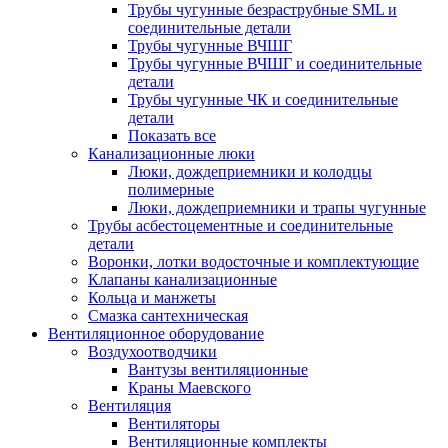
Трубы чугунные безраструбные SML и
соединительные детали
Трубы чугунные ВЧШГ
Трубы чугунные ВЧШГ и соединительные
детали
Трубы чугунные ЧК и соединительные
детали
Показать все
Канализационные люки
Люки, дождеприемники и колодцы
полимерные
Люки, дождеприемники и трапы чугунные
Трубы асбестоцементные и соединительные
детали
Воронки, лотки водосточные и комплектующие
Клапаны канализационные
Кольца и манжеты
Смазка сантехническая
Вентиляционное оборудование
Воздухоотводчики
Вантузы вентиляционные
Краны Маевского
Вентиляция
Вентиляторы
Вентиляционные комплекты