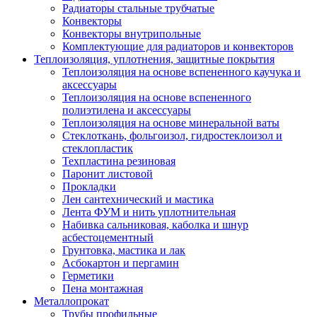
Радиаторы стальные трубчатые
Конвекторы
Конвекторы внутрипольные
Комплектующие для радиаторов и конвекторов
Теплоизоляция, уплотнения, защитные покрытия
Теплоизоляция на основе вспененного каучука и
аксессуары
Теплоизоляция на основе вспененного
полиэтилена и аксессуары
Теплоизоляция на основе минеральной ваты
Стеклоткань, фольгоизол, гидростеклоизол и
стеклопластик
Техпластина резиновая
Паронит листовой
Прокладки
Лен сантехнический и мастика
Лента ФУМ и нить уплотнительная
Набивка сальниковая, каболка и шнур
асбестоцементный
Грунтовка, мастика и лак
Асбокартон и пергамин
Герметики
Пена монтажная
Металлопрокат
Трубы профильные