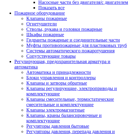
Насосные части без двигателя/с двигателем
Показать все
Пожарное оборудование
Клапаны пожарные
Огнетушители
Стволы, рукава и головки пожарные
Шкафы пожарные
Гидранты пожарные и соединительные части
Муфты противопожарные для пластиковых труб
Системы автоматического пожаротушения
Сопутствующие товары
Регулирующая, предохранительная арматура и
автоматика
Автоматика и принадлежности
Блоки управления и контроллеры
Клапаны и затворы обратные
Клапаны регулирующие, электроприводы и
комплектующие
Клапаны смесительные, термостатические
смесительные и комплектующие
Клапаны электромагнитные
Клапаны, краны балансировочные и
комплектующие
Регуляторы давления бытовые
Регуляторы давления, перепада давления и