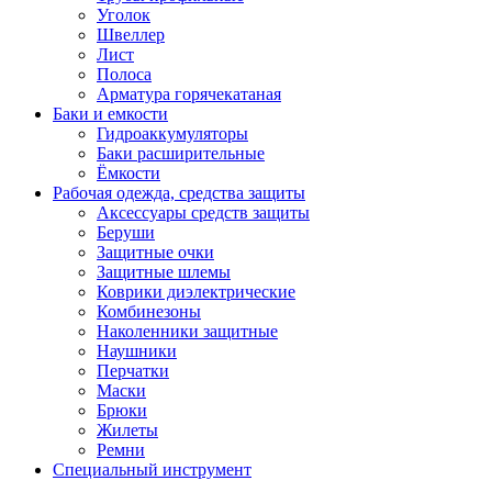
Уголок
Швеллер
Лист
Полоса
Арматура горячекатаная
Баки и емкости
Гидроаккумуляторы
Баки расширительные
Ёмкости
Рабочая одежда, средства защиты
Аксессуары средств защиты
Беруши
Защитные очки
Защитные шлемы
Коврики диэлектрические
Комбинезоны
Наколенники защитные
Наушники
Перчатки
Маски
Брюки
Жилеты
Ремни
Специальный инструмент