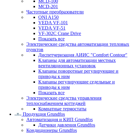
MCD-100
MCD-201
Частотные преобразователи
ONI A150
VEDA VF-101
VEDA VF-51
VF-302C Crane Drive
Показать все
Электрические средства автоматизации тепловых
пунктов
Диспетчеризация АИИС "Comfort Contour"
Клапаны для автоматизации местных
вентиляционных установок
Клапаны поворотные регулирующие и
приводы к ним
Клапаны регулирующие седельные и
приводы к ним
Показать все
Электрические средства управления
теплоснабжением коттеджей
Комнатные термостаты
Продукция Grundfos
Автоматизация и КИП Grundfos
Датчики давления Grundfos
Кондиционеры Grundfos