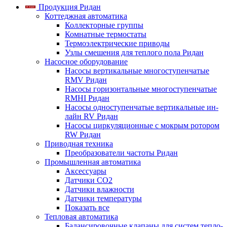
Продукция Ридан
Коттеджная автоматика
Коллекторные группы
Комнатные термостаты
Термоэлектрические приводы
Узлы смешения для теплого пола Ридан
Насосное оборудование
Насосы вертикальные многоступенчатые
RMV Ридан
Насосы горизонтальные многоступенчатые
RMHI Ридан
Насосы одноступенчатые вертикальные ин-
лайн RV Ридан
Насосы циркуляционные с мокрым ротором
RW Ридан
Приводная техника
Преобразователи частоты Ридан
Промышленная автоматика
Аксессуары
Датчики CO2
Датчики влажности
Датчики температуры
Показать все
Тепловая автоматика
Балансировочные клапаны для систем тепло-