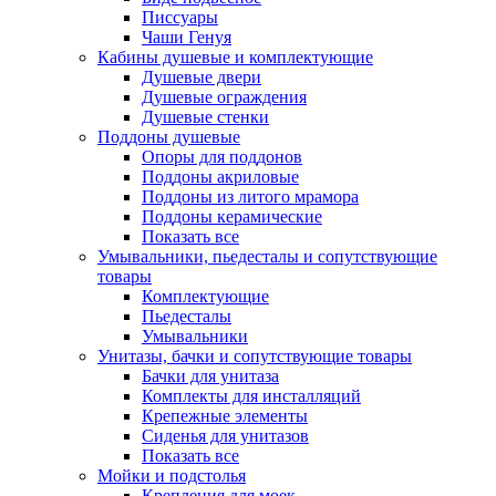
Писсуары
Чаши Генуя
Кабины душевые и комплектующие
Душевые двери
Душевые ограждения
Душевые стенки
Поддоны душевые
Опоры для поддонов
Поддоны акриловые
Поддоны из литого мрамора
Поддоны керамические
Показать все
Умывальники, пьедесталы и сопутствующие
товары
Комплектующие
Пьедесталы
Умывальники
Унитазы, бачки и сопутствующие товары
Бачки для унитаза
Комплекты для инсталляций
Крепежные элементы
Сиденья для унитазов
Показать все
Мойки и подстолья
Крепления для моек