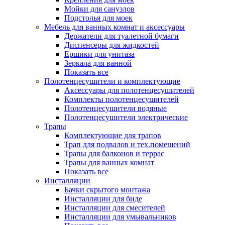
Мойки для санузлов
Подстолья для моек
Мебель для ванных комнат и аксессуары
Держатели для туалетной бумаги
Диспенсеры для жидкостей
Ершики для унитаза
Зеркала для ванной
Показать все
Полотенцесушители и комплектующие
Аксессуары для полотенцесушителей
Комплекты полотенцесушителей
Полотенцесушители водяные
Полотенцесушители электрические
Трапы
Комплектующие для трапов
Трап для подвалов и тех.помещений
Трапы для балконов и террас
Трапы для ванных комнат
Показать все
Инсталляции
Бачки скрытого монтажа
Инсталляции для биде
Инсталляции для смесителей
Инсталляции для умывальников