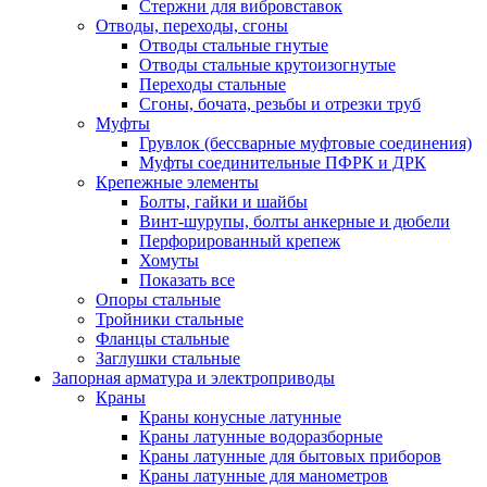
Стержни для вибровставок
Отводы, переходы, сгоны
Отводы стальные гнутые
Отводы стальные крутоизогнутые
Переходы стальные
Сгоны, бочата, резьбы и отрезки труб
Муфты
Грувлок (бессварные муфтовые соединения)
Муфты соединительные ПФРК и ДРК
Крепежные элементы
Болты, гайки и шайбы
Винт-шурупы, болты анкерные и дюбели
Перфорированный крепеж
Хомуты
Показать все
Опоры стальные
Тройники стальные
Фланцы стальные
Заглушки стальные
Запорная арматура и электроприводы
Краны
Краны конусные латунные
Краны латунные водоразборные
Краны латунные для бытовых приборов
Краны латунные для манометров