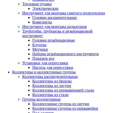
Тепловые пушки
Электрические
Инструмент для монтажа сшитого полиэтилена
Головки расширительные
Комплекты
Инструмент для монтажа радиаторов
Трубогибы, труборезы и резьбонарезной
инструмент
Головки резьбонарезные
Клуппы
Метчики
Наборы резьбонарезного инструмента
Показать все
Установки для опрессовки
Насосы для опрессовки
Коллекторы и коллекторные группы
Коллекторы распределительные
Коллекторы из бронзы
Коллекторы из латуни
Коллекторы из нержавеющей стали
Коллекторы из стали
Группы коллекторные
Коллекторные группы из латуни
Коллекторные группы из нержавейки
Под адаптер