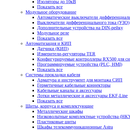
Изоляторы до 10кВ
Показать все
Модульное оборудование
Автоматические выключатели дифференциаль
Выключатели дифференциального тока (УЗО)
Дополнительные устройства на DIN-рейку
Модульное реле
Показать все
Автоматизация и КИП
Датчики (КИП)
Измерители-регуляторы TER
Конфигурируемые контроллеры RX500 для с
Программируемые устройства (PLC, HMI)
Показать все
Системы прокладки кабеля
Арматура и инструмент для монтажа СИП
Герметичные кабельные коннекторы
Кабельные каналы и аксессуары
Лотки металлические и аксессуары EKF-Line
Показать все
Щиты, корпуса и комплектующие
Металлические шкафы
Низковольтные комплектные устройства (НК
Пластиковые щиты
Шкафы телекоммуникационные Astra