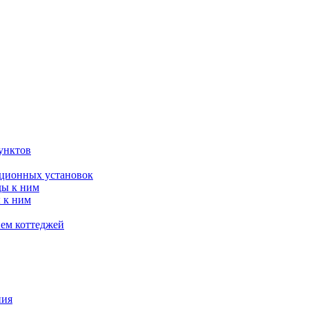
унктов
яционных установок
ды к ним
 к ним
ием коттеджей
ния