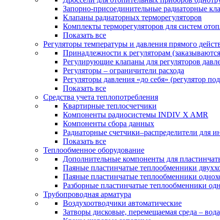
Запорно-присоединительные радиаторные кл
Клапаны радиаторных терморегуляторов
Комплекты терморегуляторов для систем ото
Показать все
Регуляторы температуры и давления прямого дейст
Принадлежности к регуляторам (заказываютс
Регулирующие клапаны для регуляторов давле
Регуляторы – ограничители расхода
Регуляторы давления «до себя» (регулятор по
Показать все
Средства учета теплопотребления
Квартирные теплосчетчики
Компоненты радиосистемы INDIV X AMR
Компоненты сбора данных
Радиаторные счетчики–распределители для и
Показать все
Теплообменное оборудование
Дополнительные компоненты для пластинчат
Паяные пластинчатые теплообменники двухх
Паяные пластинчатые теплообменники одно
Разборные пластинчатые теплообменники од
Трубопроводная арматура
Воздухоотводчики автоматические
Затворы дисковые, перемещаемая среда – вода