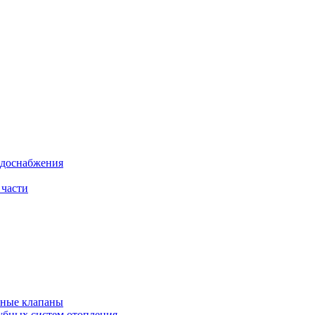
одоснабжения
 части
рные клапаны
убных систем отопления