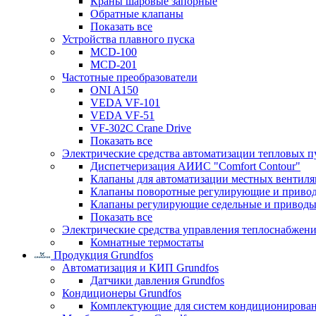
Краны шаровые запорные
Обратные клапаны
Показать все
Устройства плавного пуска
MCD-100
MCD-201
Частотные преобразователи
ONI A150
VEDA VF-101
VEDA VF-51
VF-302C Crane Drive
Показать все
Электрические средства автоматизации тепловых п
Диспетчеризация АИИС "Comfort Contour"
Клапаны для автоматизации местных вентил
Клапаны поворотные регулирующие и приво
Клапаны регулирующие седельные и приводы
Показать все
Электрические средства управления теплоснабжен
Комнатные термостаты
Продукция Grundfos
Автоматизация и КИП Grundfos
Датчики давления Grundfos
Кондиционеры Grundfos
Комплектующие для систем кондиционирова