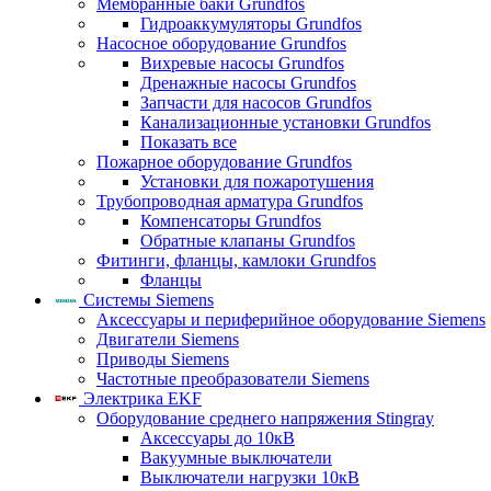
Мембранные баки Grundfos
Гидроаккумуляторы Grundfos
Насосное оборудование Grundfos
Вихревые насосы Grundfos
Дренажные насосы Grundfos
Запчасти для насосов Grundfos
Канализационные установки Grundfos
Показать все
Пожарное оборудование Grundfos
Установки для пожаротушения
Трубопроводная арматура Grundfos
Компенсаторы Grundfos
Обратные клапаны Grundfos
Фитинги, фланцы, камлоки Grundfos
Фланцы
Системы Siemens
Аксессуары и периферийное оборудование Siemens
Двигатели Siemens
Приводы Siemens
Частотные преобразователи Siemens
Электрика EKF
Оборудование среднего напряжения Stingray
Аксессуары до 10кВ
Вакуумные выключатели
Выключатели нагрузки 10кВ