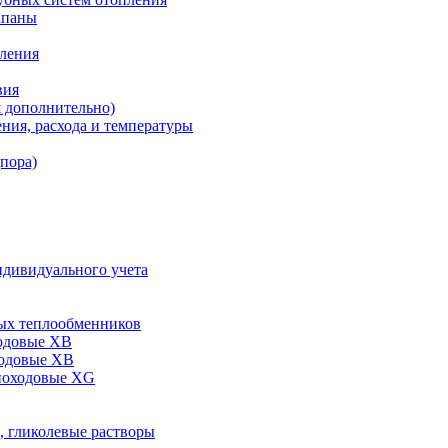
апаны
пления
вия
я дополнительно)
ния, расхода и температуры
дпора)
ндивидуального учета
ых теплообменников
одовые XB
ходовые ХВ
ноходовые ХG
, гликолевые растворы