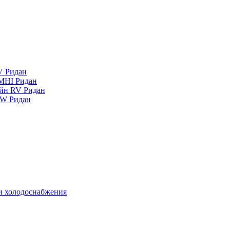
V Ридан
MHI Ридан
айн RV Ридан
RW Ридан
 и холодоснабжения