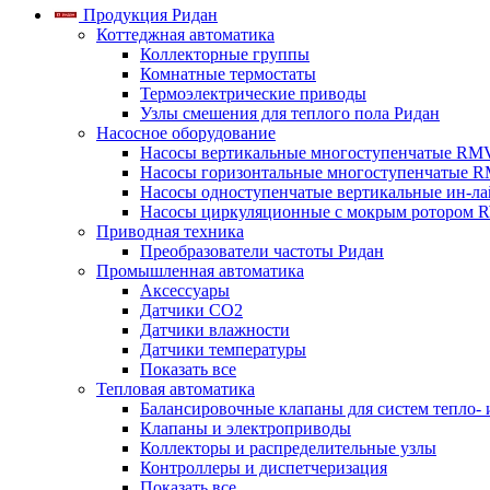
Продукция Ридан
Коттеджная автоматика
Коллекторные группы
Комнатные термостаты
Термоэлектрические приводы
Узлы смешения для теплого пола Ридан
Насосное оборудование
Насосы вертикальные многоступенчатые RM
Насосы горизонтальные многоступенчатые R
Насосы одноступенчатые вертикальные ин-л
Насосы циркуляционные с мокрым ротором 
Приводная техника
Преобразователи частоты Ридан
Промышленная автоматика
Аксессуары
Датчики CO2
Датчики влажности
Датчики температуры
Показать все
Тепловая автоматика
Балансировочные клапаны для систем тепло-
Клапаны и электроприводы
Коллекторы и распределительные узлы
Контроллеры и диспетчеризация
Показать все