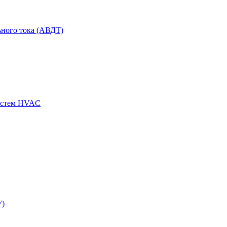
ного тока (АВДТ)
истем HVAC
У)