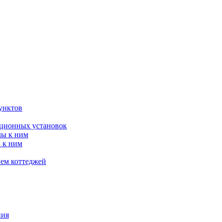
унктов
яционных установок
ды к ним
 к ним
ием коттеджей
ния