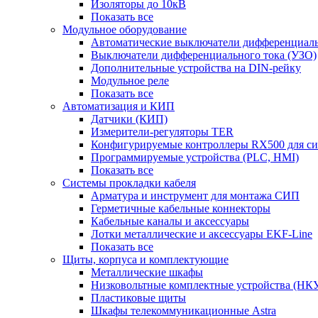
Изоляторы до 10кВ
Показать все
Модульное оборудование
Автоматические выключатели дифференциаль
Выключатели дифференциального тока (УЗО)
Дополнительные устройства на DIN-рейку
Модульное реле
Показать все
Автоматизация и КИП
Датчики (КИП)
Измерители-регуляторы TER
Конфигурируемые контроллеры RX500 для с
Программируемые устройства (PLC, HMI)
Показать все
Системы прокладки кабеля
Арматура и инструмент для монтажа СИП
Герметичные кабельные коннекторы
Кабельные каналы и аксессуары
Лотки металлические и аксессуары EKF-Line
Показать все
Щиты, корпуса и комплектующие
Металлические шкафы
Низковольтные комплектные устройства (НК
Пластиковые щиты
Шкафы телекоммуникационные Astra