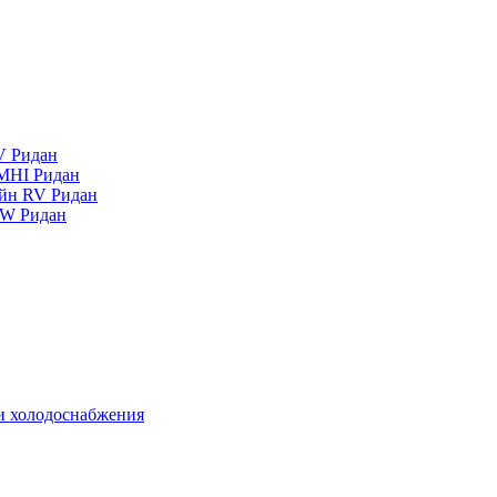
V Ридан
MHI Ридан
айн RV Ридан
RW Ридан
 и холодоснабжения