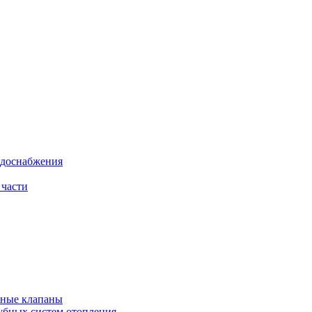
одоснабжения
 части
рные клапаны
убных систем отопления