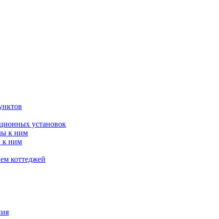
унктов
яционных установок
ды к ним
 к ним
ием коттеджей
ния