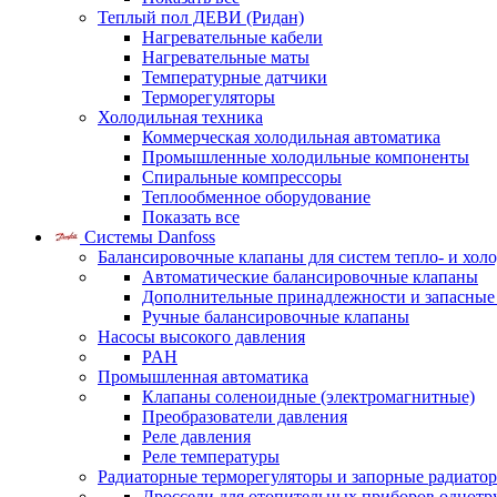
Теплый пол ДЕВИ (Ридан)
Нагревательные кабели
Нагревательные маты
Температурные датчики
Терморегуляторы
Холодильная техника
Коммерческая холодильная автоматика
Промышленные холодильные компоненты
Спиральные компрессоры
Теплообменное оборудование
Показать все
Системы Danfoss
Балансировочные клапаны для систем тепло- и хол
Автоматические балансировочные клапаны
Дополнительные принадлежности и запасные
Ручные балансировочные клапаны
Насосы высокого давления
PAH
Промышленная автоматика
Клапаны соленоидные (электромагнитные)
Преобразователи давления
Реле давления
Реле температуры
Радиаторные терморегуляторы и запорные радиато
Дроссели для отопительных приборов однотр