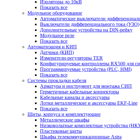
Изоляторы до 10кВ
Показать все
Модульное оборудование
Автоматические выключатели дифференциаль
Выключатели дифференциального тока (УЗО)
Дополнительные устройства на DIN-рейку
Модульное реле
Показать все
Автоматизация и КИП
Датчики (КИП)
Измерители-регуляторы TER
Конфигурируемые контроллеры RX500 для с
Программируемые устройства (PLC, HMI)
Показать все
Системы прокладки кабеля
Арматура и инструмент для монтажа СИП
Герметичные кабельные коннекторы
Кабельные каналы и аксессуары
Лотки металлические и аксессуары EKF-Line
Показать все
Щиты, корпуса и комплектующие
Металлические шкафы
Низковольтные комплектные устройства (НК
Пластиковые щиты
Шкафы телекоммуникационные Astra