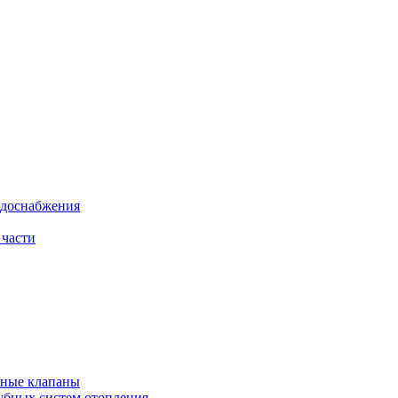
одоснабжения
 части
рные клапаны
убных систем отопления