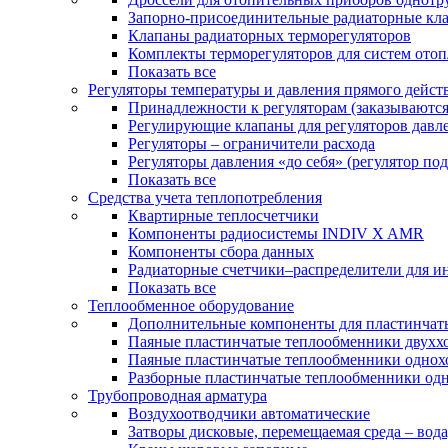
Запорно-присоединительные радиаторные кл
Клапаны радиаторных терморегуляторов
Комплекты терморегуляторов для систем ото
Показать все
Регуляторы температуры и давления прямого дейст
Принадлежности к регуляторам (заказываютс
Регулирующие клапаны для регуляторов давле
Регуляторы – ограничители расхода
Регуляторы давления «до себя» (регулятор по
Показать все
Средства учета теплопотребления
Квартирные теплосчетчики
Компоненты радиосистемы INDIV X AMR
Компоненты сбора данных
Радиаторные счетчики–распределители для и
Показать все
Теплообменное оборудование
Дополнительные компоненты для пластинчат
Паяные пластинчатые теплообменники двухх
Паяные пластинчатые теплообменники одно
Разборные пластинчатые теплообменники од
Трубопроводная арматура
Воздухоотводчики автоматические
Затворы дисковые, перемещаемая среда – вода