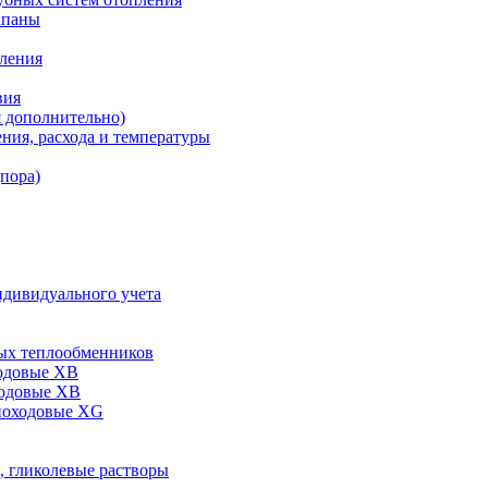
апаны
пления
вия
я дополнительно)
ния, расхода и температуры
дпора)
ндивидуального учета
ых теплообменников
одовые XB
ходовые ХВ
ноходовые ХG
, гликолевые растворы