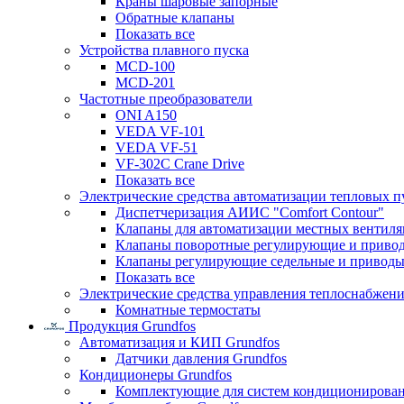
Краны шаровые запорные
Обратные клапаны
Показать все
Устройства плавного пуска
MCD-100
MCD-201
Частотные преобразователи
ONI A150
VEDA VF-101
VEDA VF-51
VF-302C Crane Drive
Показать все
Электрические средства автоматизации тепловых п
Диспетчеризация АИИС "Comfort Contour"
Клапаны для автоматизации местных вентил
Клапаны поворотные регулирующие и приво
Клапаны регулирующие седельные и приводы
Показать все
Электрические средства управления теплоснабжен
Комнатные термостаты
Продукция Grundfos
Автоматизация и КИП Grundfos
Датчики давления Grundfos
Кондиционеры Grundfos
Комплектующие для систем кондиционирова