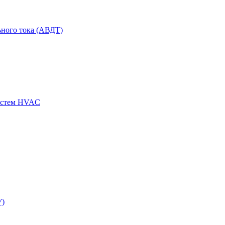
ного тока (АВДТ)
истем HVAC
У)