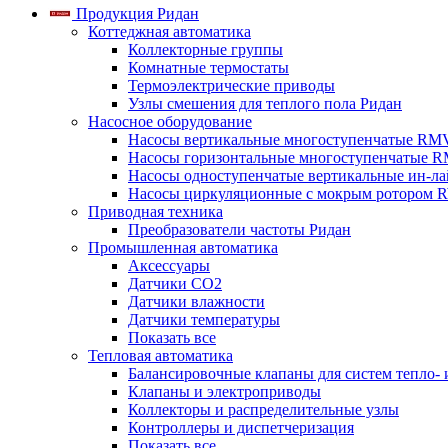
Продукция Ридан
Коттеджная автоматика
Коллекторные группы
Комнатные термостаты
Термоэлектрические приводы
Узлы смешения для теплого пола Ридан
Насосное оборудование
Насосы вертикальные многоступенчатые RM
Насосы горизонтальные многоступенчатые R
Насосы одноступенчатые вертикальные ин-л
Насосы циркуляционные с мокрым ротором 
Приводная техника
Преобразователи частоты Ридан
Промышленная автоматика
Аксессуары
Датчики CO2
Датчики влажности
Датчики температуры
Показать все
Тепловая автоматика
Балансировочные клапаны для систем тепло-
Клапаны и электроприводы
Коллекторы и распределительные узлы
Контроллеры и диспетчеризация
Показать все