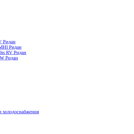
V Ридан
MHI Ридан
айн RV Ридан
RW Ридан
 и холодоснабжения