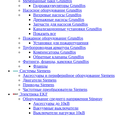
Мембранные баки Grundfos
Гидроаккумуляторы Grundfos
Насосное оборудование Grundfos
Вихревые насосы Grundfos
Дренажные насосы Grundfos
Запчасти для насосов Grundfos
Канализационные установки Grundfos
Показать все
Пожарное оборудование Grundfos
Установки для пожаротушения
Трубопроводная арматура Grundfos
Компенсаторы Grundfos
Обратные клапаны Grundfos
Фитинги, фланцы, камлоки Grundfos
Фланцы
Системы Siemens
Аксессуары и периферийное оборудование Siemens
Двигатели Siemens
Приводы Siemens
Частотные преобразователи Siemens
Электрика EKF
Оборудование среднего напряжения Stingray
Аксессуары до 10кВ
Вакуумные выключатели
Выключатели нагрузки 10кВ