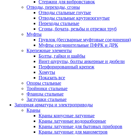
Стержни для вибровставок
Отводы, переходы, сгоны
Отводы стальные гнутые
Отводы стальные крутоизогнутые
Переходы стальные
Сгоны, бочата, резьбы и отрезки труб
Муфты
Грувлок (бессварные муфтовые соединения)
Муфты соединительные ПФРК и ДРК
Крепежные элементы
Болты, гайки и шайбы
Винт-шурупы, болты анкерные и дюбели
Перфорированный крепеж
Хомуты
Показать все
Опоры стальные
Тройники стальные
Фланцы стальные
Заглушки стальные
Запорная арматура и электроприводы
Краны
Краны конусные латунные
Краны латунные водоразборные
Краны латунные для бытовых приборов
Краны латунные для манометров