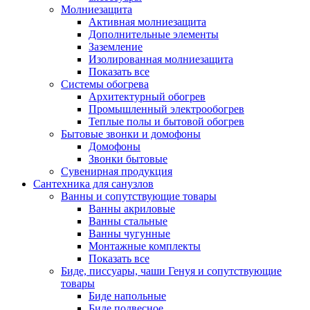
Молниезащита
Активная молниезащита
Дополнительные элементы
Заземление
Изолированная молниезащита
Показать все
Системы обогрева
Архитектурный обогрев
Промышленный электрообогрев
Теплые полы и бытовой обогрев
Бытовые звонки и домофоны
Домофоны
Звонки бытовые
Сувенирная продукция
Сантехника для санузлов
Ванны и сопутствующие товары
Ванны акриловые
Ванны стальные
Ванны чугунные
Монтажные комплекты
Показать все
Биде, писсуары, чаши Генуя и сопутствующие
товары
Биде напольные
Биде подвесное