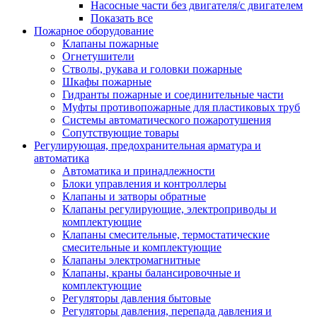
Насосные части без двигателя/с двигателем
Показать все
Пожарное оборудование
Клапаны пожарные
Огнетушители
Стволы, рукава и головки пожарные
Шкафы пожарные
Гидранты пожарные и соединительные части
Муфты противопожарные для пластиковых труб
Системы автоматического пожаротушения
Сопутствующие товары
Регулирующая, предохранительная арматура и
автоматика
Автоматика и принадлежности
Блоки управления и контроллеры
Клапаны и затворы обратные
Клапаны регулирующие, электроприводы и
комплектующие
Клапаны смесительные, термостатические
смесительные и комплектующие
Клапаны электромагнитные
Клапаны, краны балансировочные и
комплектующие
Регуляторы давления бытовые
Регуляторы давления, перепада давления и