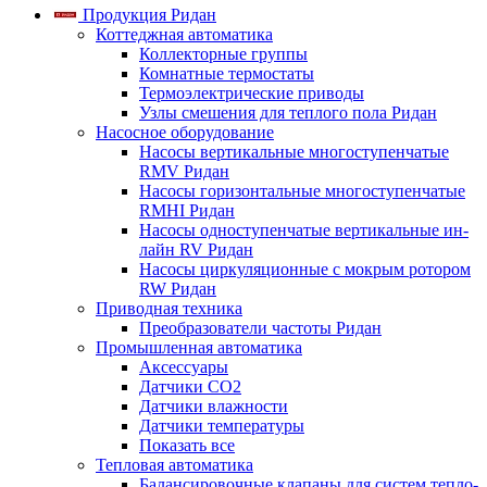
Продукция Ридан
Коттеджная автоматика
Коллекторные группы
Комнатные термостаты
Термоэлектрические приводы
Узлы смешения для теплого пола Ридан
Насосное оборудование
Насосы вертикальные многоступенчатые
RMV Ридан
Насосы горизонтальные многоступенчатые
RMHI Ридан
Насосы одноступенчатые вертикальные ин-
лайн RV Ридан
Насосы циркуляционные с мокрым ротором
RW Ридан
Приводная техника
Преобразователи частоты Ридан
Промышленная автоматика
Аксессуары
Датчики CO2
Датчики влажности
Датчики температуры
Показать все
Тепловая автоматика
Балансировочные клапаны для систем тепло-