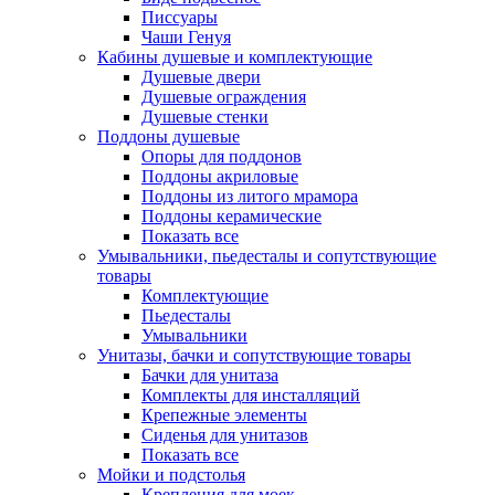
Писсуары
Чаши Генуя
Кабины душевые и комплектующие
Душевые двери
Душевые ограждения
Душевые стенки
Поддоны душевые
Опоры для поддонов
Поддоны акриловые
Поддоны из литого мрамора
Поддоны керамические
Показать все
Умывальники, пьедесталы и сопутствующие
товары
Комплектующие
Пьедесталы
Умывальники
Унитазы, бачки и сопутствующие товары
Бачки для унитаза
Комплекты для инсталляций
Крепежные элементы
Сиденья для унитазов
Показать все
Мойки и подстолья
Крепления для моек