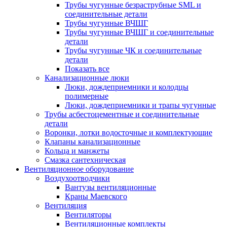
Трубы чугунные безраструбные SML и
соединительные детали
Трубы чугунные ВЧШГ
Трубы чугунные ВЧШГ и соединительные
детали
Трубы чугунные ЧК и соединительные
детали
Показать все
Канализационные люки
Люки, дождеприемники и колодцы
полимерные
Люки, дождеприемники и трапы чугунные
Трубы асбестоцементные и соединительные
детали
Воронки, лотки водосточные и комплектующие
Клапаны канализационные
Кольца и манжеты
Смазка сантехническая
Вентиляционное оборудование
Воздухоотводчики
Вантузы вентиляционные
Краны Маевского
Вентиляция
Вентиляторы
Вентиляционные комплекты