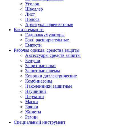
Уголок
Швеллер
Лист
Полоса
Арматура горячекатаная
Баки и емкости
Гидроаккумуляторы
Баки расширительные
Ёмкости
Рабочая одежда, средства защиты
Аксессуары средств защиты
Беруши
Защитные очки
Защитные шлемы
Коврики диэлектрические
Комбинезоны
Наколенники защитные
Наушники
Перчатки
Маски
Брюки
Жилеты
Ремни
Специальный инструмент