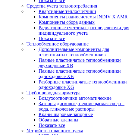
Показать все
Средства учета теплопотребления
Квартирные теплосчетчики
Компоненты радиосистемы INDIV X AMR
Компоненты сбора данных
Радиаторные счетчики–распределители для
индивидуального учета
Показать все
Теплообменное оборудование
Дополнительные компоненты для
пластинчатых теплообменников
Паяные пластинчатые теплообменники
двухходовые XB
Паяные пластинчатые теплообменники
одноходовые ХВ
Разборные пластинчатые теплообменники
одноходовые ХG
Трубопроводная арматура
Воздухоотводчики автоматические
Затворы дисковые, перемещаемая среда –
вода, гликолевые растворы
Краны шаровые запорные
Обратные клапаны
Показать все
Устройства плавного пуска