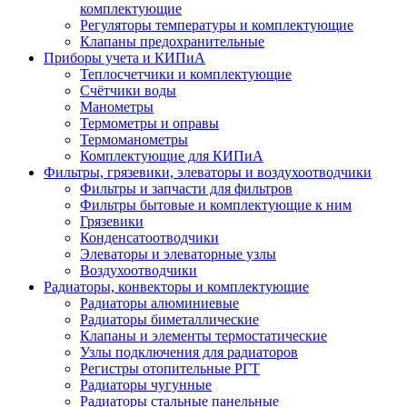
комплектующие
Регуляторы температуры и комплектующие
Клапаны предохранительные
Приборы учета и КИПиА
Теплосчетчики и комплектующие
Счётчики воды
Манометры
Термометры и оправы
Термоманометры
Комплектующие для КИПиА
Фильтры, грязевики, элеваторы и воздухоотводчики
Фильтры и запчасти для фильтров
Фильтры бытовые и комплектующие к ним
Грязевики
Конденсатоотводчики
Элеваторы и элеваторные узлы
Воздухоотводчики
Радиаторы, конвекторы и комплектующие
Радиаторы алюминиевые
Радиаторы биметаллические
Клапаны и элементы термостатические
Узлы подключения для радиаторов
Регистры отопительные РГТ
Радиаторы чугунные
Радиаторы стальные панельные