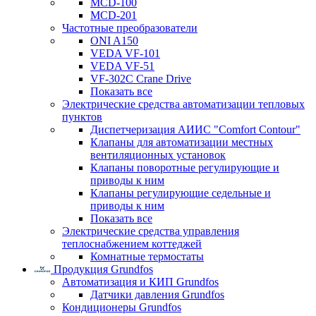
MCD-100
MCD-201
Частотные преобразователи
ONI A150
VEDA VF-101
VEDA VF-51
VF-302C Crane Drive
Показать все
Электрические средства автоматизации тепловых
пунктов
Диспетчеризация АИИС "Comfort Contour"
Клапаны для автоматизации местных
вентиляционных установок
Клапаны поворотные регулирующие и
приводы к ним
Клапаны регулирующие седельные и
приводы к ним
Показать все
Электрические средства управления
теплоснабжением коттеджей
Комнатные термостаты
Продукция Grundfos
Автоматизация и КИП Grundfos
Датчики давления Grundfos
Кондиционеры Grundfos