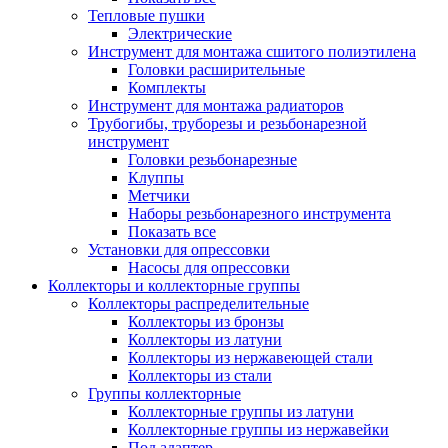
Тепловые пушки
Электрические
Инструмент для монтажа сшитого полиэтилена
Головки расширительные
Комплекты
Инструмент для монтажа радиаторов
Трубогибы, труборезы и резьбонарезной
инструмент
Головки резьбонарезные
Клуппы
Метчики
Наборы резьбонарезного инструмента
Показать все
Установки для опрессовки
Насосы для опрессовки
Коллекторы и коллекторные группы
Коллекторы распределительные
Коллекторы из бронзы
Коллекторы из латуни
Коллекторы из нержавеющей стали
Коллекторы из стали
Группы коллекторные
Коллекторные группы из латуни
Коллекторные группы из нержавейки
Под адаптер