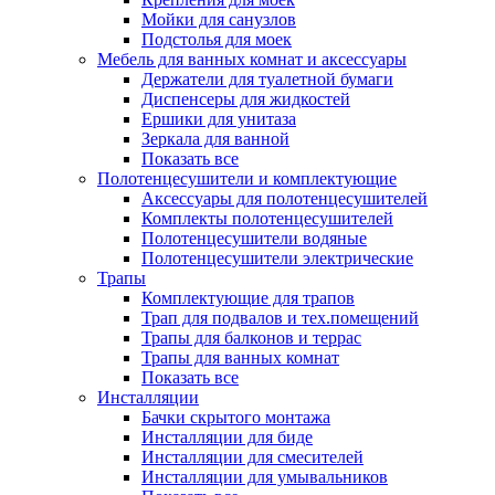
Мойки для санузлов
Подстолья для моек
Мебель для ванных комнат и аксессуары
Держатели для туалетной бумаги
Диспенсеры для жидкостей
Ершики для унитаза
Зеркала для ванной
Показать все
Полотенцесушители и комплектующие
Аксессуары для полотенцесушителей
Комплекты полотенцесушителей
Полотенцесушители водяные
Полотенцесушители электрические
Трапы
Комплектующие для трапов
Трап для подвалов и тех.помещений
Трапы для балконов и террас
Трапы для ванных комнат
Показать все
Инсталляции
Бачки скрытого монтажа
Инсталляции для биде
Инсталляции для смесителей
Инсталляции для умывальников