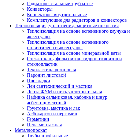
Радиаторы стальные трубчатые
Конвекторы
Конвекторы внутрипольные
Комплектующие для радиаторов и конвекторов
Теплоизоляция, уплотнения, защитные покрытия
Теплоизоляция на основе вспененного каучука и
аксессуары
Теплоизоляция на основе вспененного
полиэтилена и аксессуары
Теплоизоляция на основе минеральной ваты
Стеклоткань, фольгоизол, гидростеклоизол и
стеклопластик
Техпластина резиновая
Паронит листовой
Прокладки
Лен сантехнический и мастика
Лента ФУМ и нить уплотнительная
Набивка сальниковая, каболка и шнур
асбестоцементный
Грунтовка, мастика и лак
Асбокартон и пергамин
Герметики
Пена монтажная
Металлопрокат
Трубы профильные