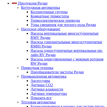
Продукция Ридан
Коттеджная автоматика
Коллекторные группы
Комнатные термостаты
Термоэлектрические приводы
Узлы смешения для теплого пола Ридан
Насосное оборудование
Насосы вертикальные многоступенчатые
RMV Ридан
Насосы горизонтальные многоступенчатые
RMHI Ридан
Насосы одноступенчатые вертикальные ин-
лайн RV Ридан
Насосы циркуляционные с мокрым ротором
RW Ридан
Приводная техника
Преобразователи частоты Ридан
Промышленная автоматика
Аксессуары
Датчики CO2
Датчики влажности
Датчики температуры
Показать все
Тепловая автоматика
Балансировочные клапаны для систем тепло-