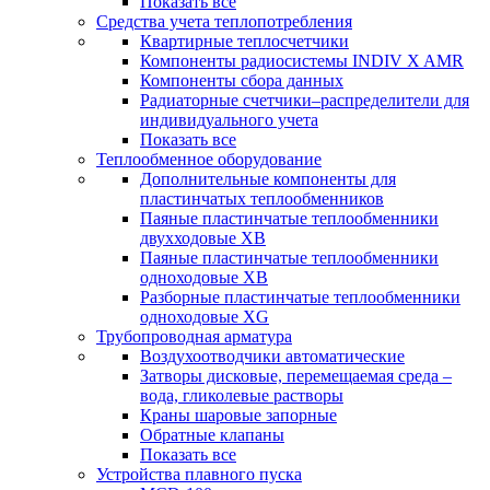
Показать все
Средства учета теплопотребления
Квартирные теплосчетчики
Компоненты радиосистемы INDIV X AMR
Компоненты сбора данных
Радиаторные счетчики–распределители для
индивидуального учета
Показать все
Теплообменное оборудование
Дополнительные компоненты для
пластинчатых теплообменников
Паяные пластинчатые теплообменники
двухходовые XB
Паяные пластинчатые теплообменники
одноходовые ХВ
Разборные пластинчатые теплообменники
одноходовые ХG
Трубопроводная арматура
Воздухоотводчики автоматические
Затворы дисковые, перемещаемая среда –
вода, гликолевые растворы
Краны шаровые запорные
Обратные клапаны
Показать все
Устройства плавного пуска