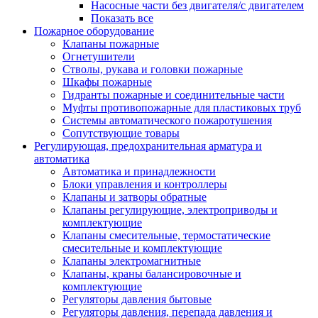
Насосные части без двигателя/с двигателем
Показать все
Пожарное оборудование
Клапаны пожарные
Огнетушители
Стволы, рукава и головки пожарные
Шкафы пожарные
Гидранты пожарные и соединительные части
Муфты противопожарные для пластиковых труб
Системы автоматического пожаротушения
Сопутствующие товары
Регулирующая, предохранительная арматура и
автоматика
Автоматика и принадлежности
Блоки управления и контроллеры
Клапаны и затворы обратные
Клапаны регулирующие, электроприводы и
комплектующие
Клапаны смесительные, термостатические
смесительные и комплектующие
Клапаны электромагнитные
Клапаны, краны балансировочные и
комплектующие
Регуляторы давления бытовые
Регуляторы давления, перепада давления и