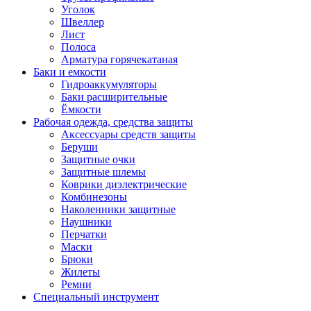
Уголок
Швеллер
Лист
Полоса
Арматура горячекатаная
Баки и емкости
Гидроаккумуляторы
Баки расширительные
Ёмкости
Рабочая одежда, средства защиты
Аксессуары средств защиты
Беруши
Защитные очки
Защитные шлемы
Коврики диэлектрические
Комбинезоны
Наколенники защитные
Наушники
Перчатки
Маски
Брюки
Жилеты
Ремни
Специальный инструмент