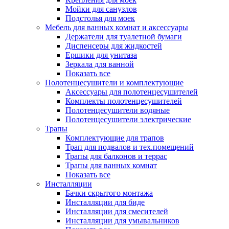
Мойки для санузлов
Подстолья для моек
Мебель для ванных комнат и аксессуары
Держатели для туалетной бумаги
Диспенсеры для жидкостей
Ершики для унитаза
Зеркала для ванной
Показать все
Полотенцесушители и комплектующие
Аксессуары для полотенцесушителей
Комплекты полотенцесушителей
Полотенцесушители водяные
Полотенцесушители электрические
Трапы
Комплектующие для трапов
Трап для подвалов и тех.помещений
Трапы для балконов и террас
Трапы для ванных комнат
Показать все
Инсталляции
Бачки скрытого монтажа
Инсталляции для биде
Инсталляции для смесителей
Инсталляции для умывальников