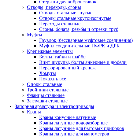
Стержни для вибровставок
Отводы, переходы, сгоны
Отводы стальные гнутые
Отводы стальные крутоизогнутые
Переходы стальные
Сгоны, бочата, резьбы и отрезки труб
Муфты
Грувлок (бессварные муфтовые соединения)
Муфты соединительные ПФРК и ДРК
Крепежные элементы
Болты, гайки и шайбы
Винт-шурупы, болты анкерные и дюбели
Перфорированный крепеж
Хомуты
Показать все
Опоры стальные
Тройники стальные
Фланцы стальные
Заглушки стальные
Запорная арматура и электроприводы
Краны
Краны конусные латунные
Краны латунные водоразборные
Краны латунные для бытовых приборов
Краны латунные для манометров