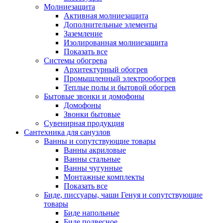
Молниезащита
Активная молниезащита
Дополнительные элементы
Заземление
Изолированная молниезащита
Показать все
Системы обогрева
Архитектурный обогрев
Промышленный электрообогрев
Теплые полы и бытовой обогрев
Бытовые звонки и домофоны
Домофоны
Звонки бытовые
Сувенирная продукция
Сантехника для санузлов
Ванны и сопутствующие товары
Ванны акриловые
Ванны стальные
Ванны чугунные
Монтажные комплекты
Показать все
Биде, писсуары, чаши Генуя и сопутствующие
товары
Биде напольные
Биде подвесное