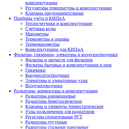
комплектующие
Регуляторы температуры и комплектующие
Клапаны предохранительные
Приборы учета и КИПиА
Теплосчетчики и комплектующие
Счётчики воды
Манометры
Термометры и оправы
Термоманометры
Комплектующие для КИПиА
Фильтры, грязевики, элеваторы и воздухоотводчики
Фильтры и запчасти для фильтров
Фильтры бытовые и комплектующие к ним
Грязевики
Конденсатоотводчики
Элеваторы и элеваторные узлы
Воздухоотводчики
Радиаторы, конвекторы и комплектующие
Радиаторы алюминиевые
Радиаторы биметаллические
Клапаны и элементы термостатические
Узлы подключения для радиаторов
Регистры отопительные РГТ
Радиаторы чугунные
Радиаторы стальные панельные