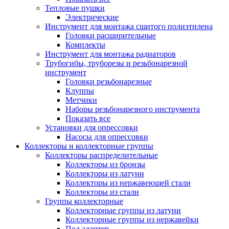
Тепловые пушки
Электрические
Инструмент для монтажа сшитого полиэтилена
Головки расширительные
Комплекты
Инструмент для монтажа радиаторов
Трубогибы, труборезы и резьбонарезной
инструмент
Головки резьбонарезные
Клуппы
Метчики
Наборы резьбонарезного инструмента
Показать все
Установки для опрессовки
Насосы для опрессовки
Коллекторы и коллекторные группы
Коллекторы распределительные
Коллекторы из бронзы
Коллекторы из латуни
Коллекторы из нержавеющей стали
Коллекторы из стали
Группы коллекторные
Коллекторные группы из латуни
Коллекторные группы из нержавейки
Под адаптер