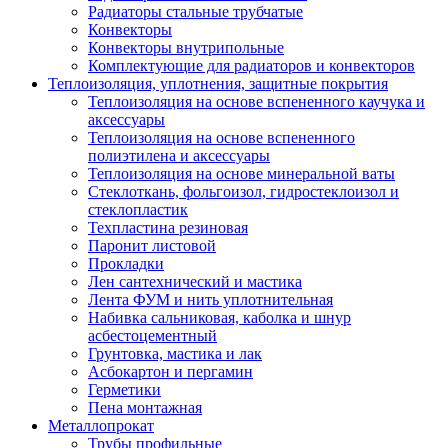
Радиаторы стальные трубчатые
Конвекторы
Конвекторы внутрипольные
Комплектующие для радиаторов и конвекторов
Теплоизоляция, уплотнения, защитные покрытия
Теплоизоляция на основе вспененного каучука и
аксессуары
Теплоизоляция на основе вспененного
полиэтилена и аксессуары
Теплоизоляция на основе минеральной ваты
Стеклоткань, фольгоизол, гидростеклоизол и
стеклопластик
Техпластина резиновая
Паронит листовой
Прокладки
Лен сантехнический и мастика
Лента ФУМ и нить уплотнительная
Набивка сальниковая, каболка и шнур
асбестоцементный
Грунтовка, мастика и лак
Асбокартон и пергамин
Герметики
Пена монтажная
Металлопрокат
Трубы профильные