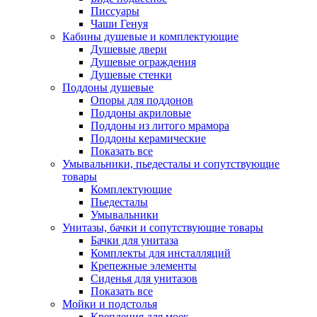
Писсуары
Чаши Генуя
Кабины душевые и комплектующие
Душевые двери
Душевые ограждения
Душевые стенки
Поддоны душевые
Опоры для поддонов
Поддоны акриловые
Поддоны из литого мрамора
Поддоны керамические
Показать все
Умывальники, пьедесталы и сопутствующие
товары
Комплектующие
Пьедесталы
Умывальники
Унитазы, бачки и сопутствующие товары
Бачки для унитаза
Комплекты для инсталляций
Крепежные элементы
Сиденья для унитазов
Показать все
Мойки и подстолья
Крепления для моек