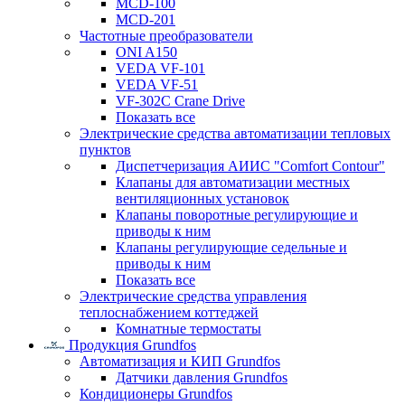
MCD-100
MCD-201
Частотные преобразователи
ONI A150
VEDA VF-101
VEDA VF-51
VF-302C Crane Drive
Показать все
Электрические средства автоматизации тепловых
пунктов
Диспетчеризация АИИС "Comfort Contour"
Клапаны для автоматизации местных
вентиляционных установок
Клапаны поворотные регулирующие и
приводы к ним
Клапаны регулирующие седельные и
приводы к ним
Показать все
Электрические средства управления
теплоснабжением коттеджей
Комнатные термостаты
Продукция Grundfos
Автоматизация и КИП Grundfos
Датчики давления Grundfos
Кондиционеры Grundfos