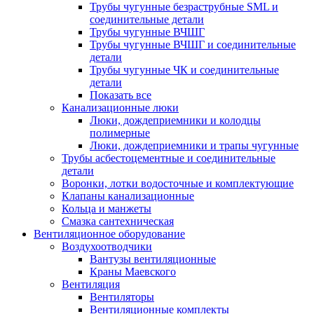
Трубы чугунные безраструбные SML и
соединительные детали
Трубы чугунные ВЧШГ
Трубы чугунные ВЧШГ и соединительные
детали
Трубы чугунные ЧК и соединительные
детали
Показать все
Канализационные люки
Люки, дождеприемники и колодцы
полимерные
Люки, дождеприемники и трапы чугунные
Трубы асбестоцементные и соединительные
детали
Воронки, лотки водосточные и комплектующие
Клапаны канализационные
Кольца и манжеты
Смазка сантехническая
Вентиляционное оборудование
Воздухоотводчики
Вантузы вентиляционные
Краны Маевского
Вентиляция
Вентиляторы
Вентиляционные комплекты