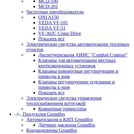
MCD-100
MCD-201
Частотные преобразователи
ONI A150
VEDA VF-101
VEDA VF-51
VF-302C Crane Drive
Показать все
Электрические средства автоматизации тепловых
пунктов
Диспетчеризация АИИС "Comfort Contour"
Клапаны для автоматизации местных
вентиляционных установок
Клапаны поворотные регулирующие и
приводы к ним
Клапаны регулирующие седельные и
приводы к ним
Показать все
Электрические средства управления
теплоснабжением коттеджей
Комнатные термостаты
Продукция Grundfos
Автоматизация и КИП Grundfos
Датчики давления Grundfos
Кондиционеры Grundfos