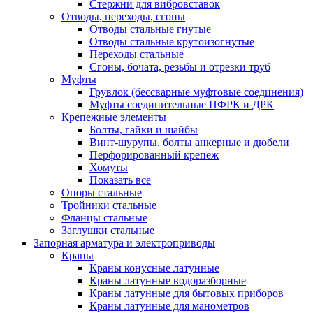
Стержни для вибровставок
Отводы, переходы, сгоны
Отводы стальные гнутые
Отводы стальные крутоизогнутые
Переходы стальные
Сгоны, бочата, резьбы и отрезки труб
Муфты
Грувлок (бессварные муфтовые соединения)
Муфты соединительные ПФРК и ДРК
Крепежные элементы
Болты, гайки и шайбы
Винт-шурупы, болты анкерные и дюбели
Перфорированный крепеж
Хомуты
Показать все
Опоры стальные
Тройники стальные
Фланцы стальные
Заглушки стальные
Запорная арматура и электроприводы
Краны
Краны конусные латунные
Краны латунные водоразборные
Краны латунные для бытовых приборов
Краны латунные для манометров