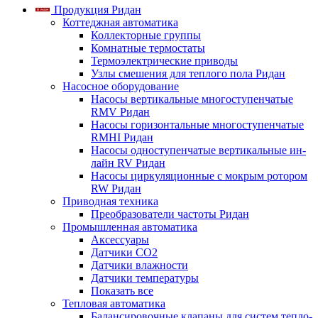
Продукция Ридан
Коттеджная автоматика
Коллекторные группы
Комнатные термостаты
Термоэлектрические приводы
Узлы смешения для теплого пола Ридан
Насосное оборудование
Насосы вертикальные многоступенчатые
RMV Ридан
Насосы горизонтальные многоступенчатые
RMHI Ридан
Насосы одноступенчатые вертикальные ин-
лайн RV Ридан
Насосы циркуляционные с мокрым ротором
RW Ридан
Приводная техника
Преобразователи частоты Ридан
Промышленная автоматика
Аксессуары
Датчики CO2
Датчики влажности
Датчики температуры
Показать все
Тепловая автоматика
Балансировочные клапаны для систем тепло-