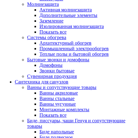
Молниезащита
Активная молниезащита
Дополнительные элементы
Заземление
Изолированная молниезащита
Показать все
Системы обогрева
Архитектурный обогрев
Промышленный электрообогрев
Теплые полы и бытовой обогрев
Бытовые звонки и домофоны
Домофоны
Звонки бытовые
Сувенирная продукция
Сантехника для санузлов
Ванны и сопутствующие товары
Ванны акриловые
Ванны стальные
Ванны чугунные
Монтажные комплекты
Показать все
Биде, писсуары, чаши Генуя и сопутствующие
товары
Биде напольные
Биде подвесное