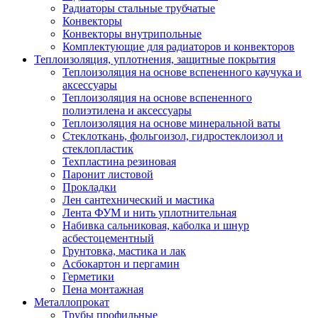
Радиаторы стальные трубчатые
Конвекторы
Конвекторы внутрипольные
Комплектующие для радиаторов и конвекторов
Теплоизоляция, уплотнения, защитные покрытия
Теплоизоляция на основе вспененного каучука и
аксессуары
Теплоизоляция на основе вспененного
полиэтилена и аксессуары
Теплоизоляция на основе минеральной ваты
Стеклоткань, фольгоизол, гидростеклоизол и
стеклопластик
Техпластина резиновая
Паронит листовой
Прокладки
Лен сантехнический и мастика
Лента ФУМ и нить уплотнительная
Набивка сальниковая, каболка и шнур
асбестоцементный
Грунтовка, мастика и лак
Асбокартон и пергамин
Герметики
Пена монтажная
Металлопрокат
Трубы профильные