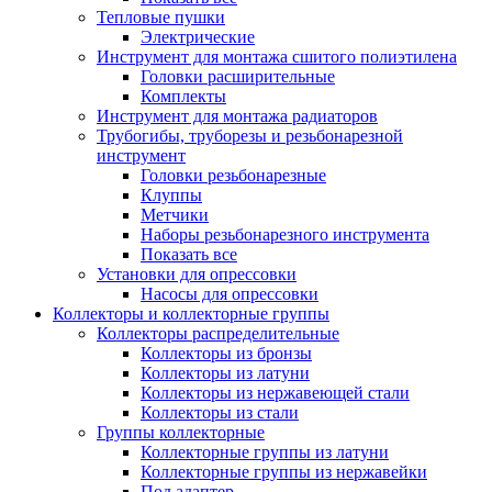
Тепловые пушки
Электрические
Инструмент для монтажа сшитого полиэтилена
Головки расширительные
Комплекты
Инструмент для монтажа радиаторов
Трубогибы, труборезы и резьбонарезной
инструмент
Головки резьбонарезные
Клуппы
Метчики
Наборы резьбонарезного инструмента
Показать все
Установки для опрессовки
Насосы для опрессовки
Коллекторы и коллекторные группы
Коллекторы распределительные
Коллекторы из бронзы
Коллекторы из латуни
Коллекторы из нержавеющей стали
Коллекторы из стали
Группы коллекторные
Коллекторные группы из латуни
Коллекторные группы из нержавейки
Под адаптер