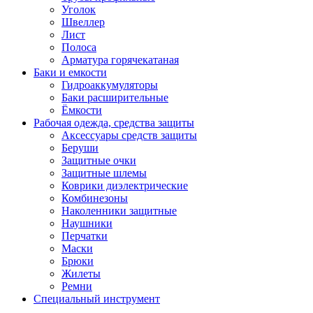
Уголок
Швеллер
Лист
Полоса
Арматура горячекатаная
Баки и емкости
Гидроаккумуляторы
Баки расширительные
Ёмкости
Рабочая одежда, средства защиты
Аксессуары средств защиты
Беруши
Защитные очки
Защитные шлемы
Коврики диэлектрические
Комбинезоны
Наколенники защитные
Наушники
Перчатки
Маски
Брюки
Жилеты
Ремни
Специальный инструмент