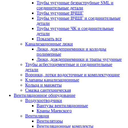
Трубы чугунные безраструбные SML и
соединительные детали
Трубы чугунные ВЧШГ
Трубы чугунные ВЧШГ и соединительные
детали
Трубы чугунные ЧК и соединительные
детали
Показать все
Канализационные люки
Люки, дождеприемники и колодцы
полимерные
Люки, дождеприемники и трапы чугунные
Трубы асбестоцементные и соединительные
детали
Воронки, лотки водосточные и комплектующие
Клапаны канализационные
Кольца и манжеты
Смазка сантехническая
Вентиляционное оборудование
Воздухоотводчики
Вантузы вентиляционные
Краны Маевского
Вентиляция
Вентиляторы
Вентиляционные комплекты