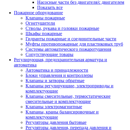
Насосные части без двигателя/с двигателем
Показать все
Пожарное оборудование
Клапаны пожарные
Огнетушители
Стволы, рукава и головки пожарные
Шкафы пожарные
Гидранты пожарные и соединительные части
Муфты противопожарные для пластиковых труб
Системы автоматического пожаротушения
Сопутствующие товары
Регулирующая, предохранительная арматура и
автоматика
Автоматика и принадлежности
Блоки управления и контроллеры
Клапаны и затворы обратные
Клапаны регулирующие, электроприводы и
комплектующие
Клапаны смесительные, термостатические
смесительные и комплектующие
Клапаны электромагнитные
Клапаны, краны балансировочные и
комплектующие
Регуляторы давления бытовые
Регуляторы давления, перепада давления и