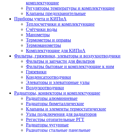
комплектующие
Регуляторы температуры и комплектующие
Клапаны предохранительные
Приборы учета и КИПиА
Теплосчетчики и комплектующие
Счётчики воды
Манометры
Термометры и оправы
Термоманометры
Комплектующие для КИПиА
Фильтры, грязевики, элеваторы и воздухоотводчики
Фильтры и запчасти для фильтров
Фильтры бытовые и комплектующие к ним
Грязевики
Конденсатоотводчики
Элеваторы и элеваторные узлы
Воздухоотводчики
Радиаторы, конвекторы и комплектующие
Радиаторы алюминиевые
Радиаторы биметаллические
Клапаны и элементы термостатические
Узлы подключения для радиаторов
Регистры отопительные РГТ
Радиаторы чугунные
Радиаторы стальные панельные