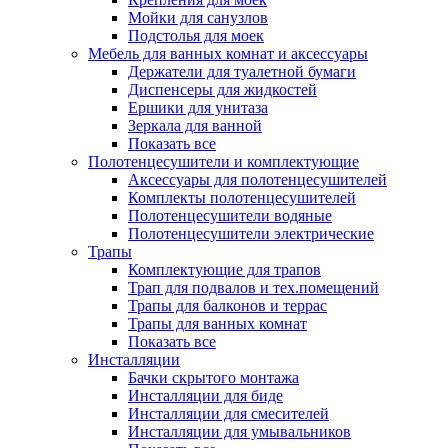
Мойки для санузлов
Подстолья для моек
Мебель для ванных комнат и аксессуары
Держатели для туалетной бумаги
Диспенсеры для жидкостей
Ершики для унитаза
Зеркала для ванной
Показать все
Полотенцесушители и комплектующие
Аксессуары для полотенцесушителей
Комплекты полотенцесушителей
Полотенцесушители водяные
Полотенцесушители электрические
Трапы
Комплектующие для трапов
Трап для подвалов и тех.помещений
Трапы для балконов и террас
Трапы для ванных комнат
Показать все
Инсталляции
Бачки скрытого монтажа
Инсталляции для биде
Инсталляции для смесителей
Инсталляции для умывальников