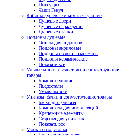
Писсуары
Чаши Генуя
Кабины душевые и комплектующие
Душевые двери
Душевые ограждения
Душевые стенки
Поддоны душевые
Опоры для поддонов
Поддоны акриловые
Поддоны из литого мрамора
Поддоны керамические
Показать все
Умывальники, пьедесталы и сопутствующие
товары
Комплектующие
Пьедесталы
Умывальники
Унитазы, бачки и сопутствующие товары
Бачки для унитаза
Комплекты для инсталляций
Крепежные элементы
Сиденья для унитазов
Показать все
Мойки и подстолья
Крепления для моек