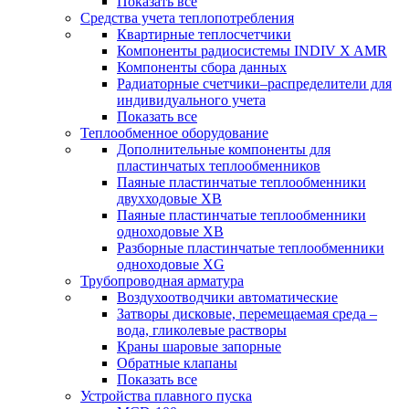
Показать все
Средства учета теплопотребления
Квартирные теплосчетчики
Компоненты радиосистемы INDIV X AMR
Компоненты сбора данных
Радиаторные счетчики–распределители для
индивидуального учета
Показать все
Теплообменное оборудование
Дополнительные компоненты для
пластинчатых теплообменников
Паяные пластинчатые теплообменники
двухходовые XB
Паяные пластинчатые теплообменники
одноходовые ХВ
Разборные пластинчатые теплообменники
одноходовые ХG
Трубопроводная арматура
Воздухоотводчики автоматические
Затворы дисковые, перемещаемая среда –
вода, гликолевые растворы
Краны шаровые запорные
Обратные клапаны
Показать все
Устройства плавного пуска