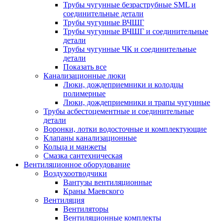
Трубы чугунные безраструбные SML и
соединительные детали
Трубы чугунные ВЧШГ
Трубы чугунные ВЧШГ и соединительные
детали
Трубы чугунные ЧК и соединительные
детали
Показать все
Канализационные люки
Люки, дождеприемники и колодцы
полимерные
Люки, дождеприемники и трапы чугунные
Трубы асбестоцементные и соединительные
детали
Воронки, лотки водосточные и комплектующие
Клапаны канализационные
Кольца и манжеты
Смазка сантехническая
Вентиляционное оборудование
Воздухоотводчики
Вантузы вентиляционные
Краны Маевского
Вентиляция
Вентиляторы
Вентиляционные комплекты