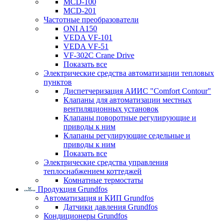
MCD-100
MCD-201
Частотные преобразователи
ONI A150
VEDA VF-101
VEDA VF-51
VF-302C Crane Drive
Показать все
Электрические средства автоматизации тепловых
пунктов
Диспетчеризация АИИС "Comfort Contour"
Клапаны для автоматизации местных
вентиляционных установок
Клапаны поворотные регулирующие и
приводы к ним
Клапаны регулирующие седельные и
приводы к ним
Показать все
Электрические средства управления
теплоснабжением коттеджей
Комнатные термостаты
Продукция Grundfos
Автоматизация и КИП Grundfos
Датчики давления Grundfos
Кондиционеры Grundfos