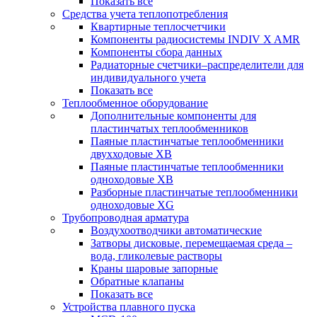
Показать все
Средства учета теплопотребления
Квартирные теплосчетчики
Компоненты радиосистемы INDIV X AMR
Компоненты сбора данных
Радиаторные счетчики–распределители для
индивидуального учета
Показать все
Теплообменное оборудование
Дополнительные компоненты для
пластинчатых теплообменников
Паяные пластинчатые теплообменники
двухходовые XB
Паяные пластинчатые теплообменники
одноходовые ХВ
Разборные пластинчатые теплообменники
одноходовые ХG
Трубопроводная арматура
Воздухоотводчики автоматические
Затворы дисковые, перемещаемая среда –
вода, гликолевые растворы
Краны шаровые запорные
Обратные клапаны
Показать все
Устройства плавного пуска