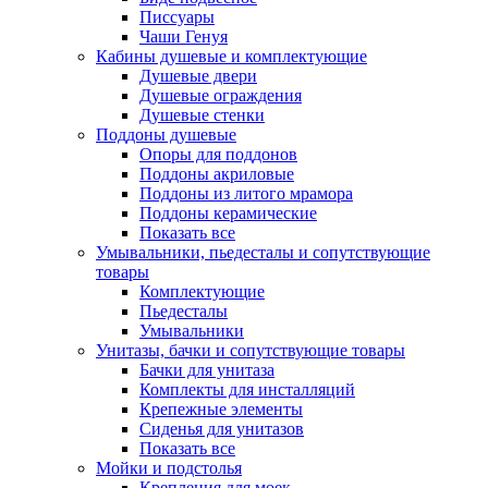
Писсуары
Чаши Генуя
Кабины душевые и комплектующие
Душевые двери
Душевые ограждения
Душевые стенки
Поддоны душевые
Опоры для поддонов
Поддоны акриловые
Поддоны из литого мрамора
Поддоны керамические
Показать все
Умывальники, пьедесталы и сопутствующие
товары
Комплектующие
Пьедесталы
Умывальники
Унитазы, бачки и сопутствующие товары
Бачки для унитаза
Комплекты для инсталляций
Крепежные элементы
Сиденья для унитазов
Показать все
Мойки и подстолья
Крепления для моек