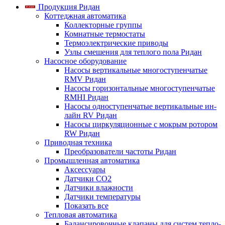
Продукция Ридан
Коттеджная автоматика
Коллекторные группы
Комнатные термостаты
Термоэлектрические приводы
Узлы смешения для теплого пола Ридан
Насосное оборудование
Насосы вертикальные многоступенчатые
RMV Ридан
Насосы горизонтальные многоступенчатые
RMHI Ридан
Насосы одноступенчатые вертикальные ин-
лайн RV Ридан
Насосы циркуляционные с мокрым ротором
RW Ридан
Приводная техника
Преобразователи частоты Ридан
Промышленная автоматика
Аксессуары
Датчики CO2
Датчики влажности
Датчики температуры
Показать все
Тепловая автоматика
Балансировочные клапаны для систем тепло-