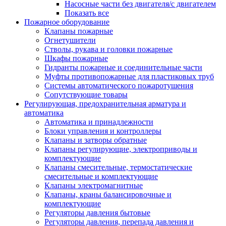
Насосные части без двигателя/с двигателем
Показать все
Пожарное оборудование
Клапаны пожарные
Огнетушители
Стволы, рукава и головки пожарные
Шкафы пожарные
Гидранты пожарные и соединительные части
Муфты противопожарные для пластиковых труб
Системы автоматического пожаротушения
Сопутствующие товары
Регулирующая, предохранительная арматура и
автоматика
Автоматика и принадлежности
Блоки управления и контроллеры
Клапаны и затворы обратные
Клапаны регулирующие, электроприводы и
комплектующие
Клапаны смесительные, термостатические
смесительные и комплектующие
Клапаны электромагнитные
Клапаны, краны балансировочные и
комплектующие
Регуляторы давления бытовые
Регуляторы давления, перепада давления и