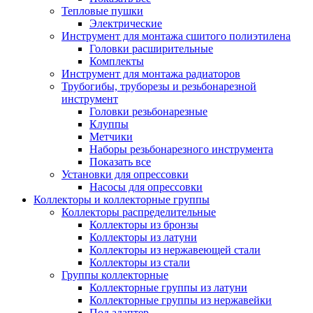
Тепловые пушки
Электрические
Инструмент для монтажа сшитого полиэтилена
Головки расширительные
Комплекты
Инструмент для монтажа радиаторов
Трубогибы, труборезы и резьбонарезной
инструмент
Головки резьбонарезные
Клуппы
Метчики
Наборы резьбонарезного инструмента
Показать все
Установки для опрессовки
Насосы для опрессовки
Коллекторы и коллекторные группы
Коллекторы распределительные
Коллекторы из бронзы
Коллекторы из латуни
Коллекторы из нержавеющей стали
Коллекторы из стали
Группы коллекторные
Коллекторные группы из латуни
Коллекторные группы из нержавейки
Под адаптер