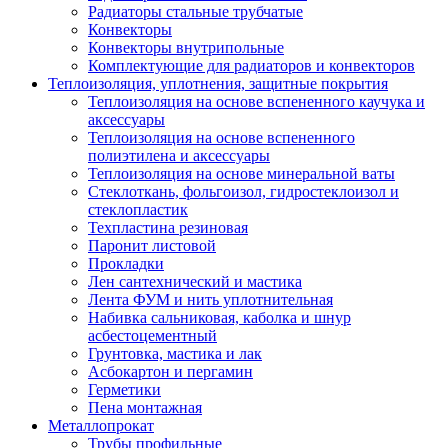
Радиаторы стальные трубчатые
Конвекторы
Конвекторы внутрипольные
Комплектующие для радиаторов и конвекторов
Теплоизоляция, уплотнения, защитные покрытия
Теплоизоляция на основе вспененного каучука и
аксессуары
Теплоизоляция на основе вспененного
полиэтилена и аксессуары
Теплоизоляция на основе минеральной ваты
Стеклоткань, фольгоизол, гидростеклоизол и
стеклопластик
Техпластина резиновая
Паронит листовой
Прокладки
Лен сантехнический и мастика
Лента ФУМ и нить уплотнительная
Набивка сальниковая, каболка и шнур
асбестоцементный
Грунтовка, мастика и лак
Асбокартон и пергамин
Герметики
Пена монтажная
Металлопрокат
Трубы профильные