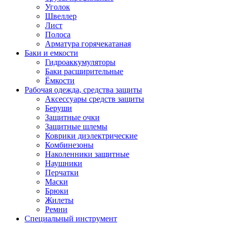
Уголок
Швеллер
Лист
Полоса
Арматура горячекатаная
Баки и емкости
Гидроаккумуляторы
Баки расширительные
Ёмкости
Рабочая одежда, средства защиты
Аксессуары средств защиты
Беруши
Защитные очки
Защитные шлемы
Коврики диэлектрические
Комбинезоны
Наколенники защитные
Наушники
Перчатки
Маски
Брюки
Жилеты
Ремни
Специальный инструмент