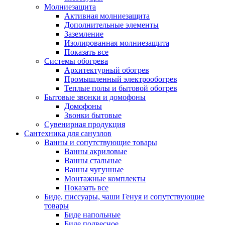
Молниезащита
Активная молниезащита
Дополнительные элементы
Заземление
Изолированная молниезащита
Показать все
Системы обогрева
Архитектурный обогрев
Промышленный электрообогрев
Теплые полы и бытовой обогрев
Бытовые звонки и домофоны
Домофоны
Звонки бытовые
Сувенирная продукция
Сантехника для санузлов
Ванны и сопутствующие товары
Ванны акриловые
Ванны стальные
Ванны чугунные
Монтажные комплекты
Показать все
Биде, писсуары, чаши Генуя и сопутствующие
товары
Биде напольные
Биде подвесное