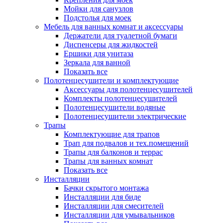
Мойки для санузлов
Подстолья для моек
Мебель для ванных комнат и аксессуары
Держатели для туалетной бумаги
Диспенсеры для жидкостей
Ершики для унитаза
Зеркала для ванной
Показать все
Полотенцесушители и комплектующие
Аксессуары для полотенцесушителей
Комплекты полотенцесушителей
Полотенцесушители водяные
Полотенцесушители электрические
Трапы
Комплектующие для трапов
Трап для подвалов и тех.помещений
Трапы для балконов и террас
Трапы для ванных комнат
Показать все
Инсталляции
Бачки скрытого монтажа
Инсталляции для биде
Инсталляции для смесителей
Инсталляции для умывальников