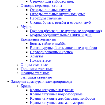
Стержни для вибровставок
Отводы, переходы, сгоны
Отводы стальные гнутые
Отводы стальные крутоизогнутые
Переходы стальные
Сгоны, бочата, резьбы и отрезки труб
Муфты
Грувлок (бессварные муфтовые соединения)
Муфты соединительные ПФРК и ДРК
Крепежные элементы
Болты, гайки и шайбы
Винт-шурупы, болты анкерные и дюбели
Перфорированный крепеж
Хомуты
Показать все
Опоры стальные
Тройники стальные
Фланцы стальные
Заглушки стальные
Запорная арматура и электроприводы
Краны
Краны конусные латунные
Краны латунные водоразборные
Краны латунные для бытовых приборов
Краны латунные для манометров