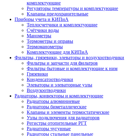
комплектующие
Регуляторы температуры и комплектующие
Клапаны предохранительные
Приборы учета и КИПиА
Теплосчетчики и комплектующие
Счётчики воды
Манометры
Термометры и оправы
Термоманометры
Комплектующие для КИПиА
Фильтры, грязевики, элеваторы и воздухоотводчики
Фильтры и запчасти для фильтров
Фильтры бытовые и комплектующие к ним
Грязевики
Конденсатоотводчики
Элеваторы и элеваторные узлы
Воздухоотводчики
Радиаторы, конвекторы и комплектующие
Радиаторы алюминиевые
Радиаторы биметаллические
Клапаны и элементы термостатические
Узлы подключения для радиаторов
Регистры отопительные РГТ
Радиаторы чугунные
Радиаторы стальные панельные